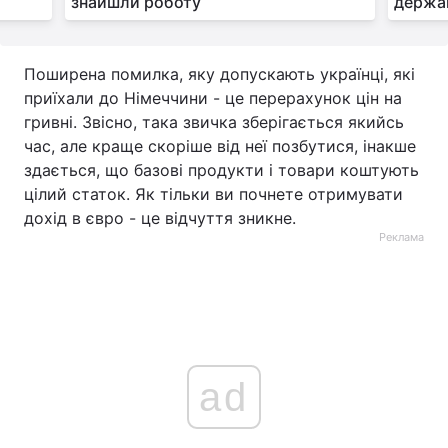
знайшли роботу
держав
Поширена помилка, яку допускають українці, які
приїхали до Німеччини - це перерахунок цін на
гривні. Звісно, така звичка зберігається якийсь
час, але краще скоріше від неї позбутися, інакше
здається, що базові продукти і товари коштують
цілий статок. Як тільки ви почнете отримувати
дохід в євро - це відчуття зникне.
Реклама
ad