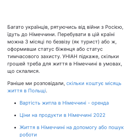
Головна
Війна
Багато українців, рятуючись від війни з Росією,
їдуть до Німеччини. Перебувати в цій країні
Україна
Політика
можна 3 місяці по безвізу (як турист) або ж,
оформивши статус біженця або статус
Економіка
Світ
тимчасового захисту. УНІАН підкаже, скільки
грошей треба для життя в Німеччині в умовах,
Спорт
Наука
що склалися.
Техно і зв'язок
Лайт
Раніше ми розповідали,
скільки коштує місяць
життя в Польщі
.
Зброя
Інциденти
Вартість житла в Німеччині - оренда
Здоров'я
Туризм
Ціни на продукти в Німеччині 2022
Цікавинки
Погода
Життя в Німеччині на допомогу або пошук
Екологія
Регіони
роботи