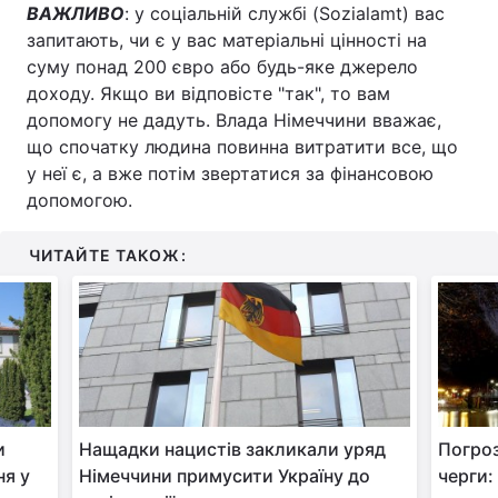
ВАЖЛИВО
: у соціальній службі (Sozialamt) вас
запитають, чи є у вас матеріальні цінності на
суму понад 200 євро або будь-яке джерело
доходу. Якщо ви відповісте "так", то вам
допомогу не дадуть. Влада Німеччини вважає,
що спочатку людина повинна витратити все, що
у неї є, а вже потім звертатися за фінансовою
допомогою.
ЧИТАЙТЕ ТАКОЖ:
и
Нащадки нацистів закликали уряд
Погроз
ня у
Німеччини примусити Україну до
черги: