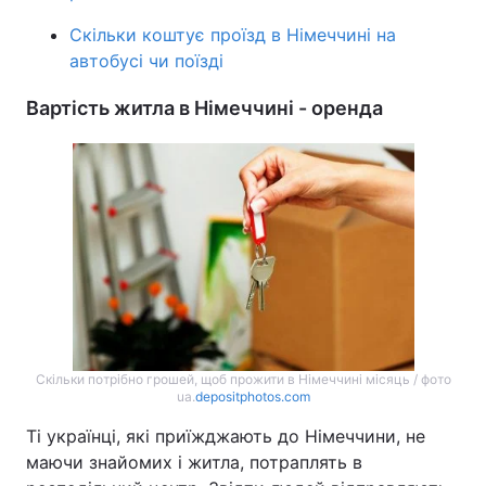
Скільки коштує проїзд в Німеччині на
Лонгріди
автобусі чи поїзді
Відео з Youtube
Статті
Вартість житла в Німеччині - оренда
Інтерв'ю
Думки
Архів
Вакансії
Контакти
Послуги
Скільки потрібно грошей, щоб прожити в Німеччині місяць / фото
ua.
depositphotos.com
Ті українці, які приїжджають до Німеччини, не
маючи знайомих і житла, потраплять в