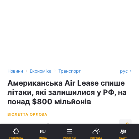
›
›
Новини
Економіка
Транспорт
рус
Американська Air Lease спише
літаки, які залишилися у РФ, на
понад $800 мільйонів
ВІОЛЕТТА ОРЛОВА
12:38, 24.04.22
1 хв.
6187
RU
МОВА
ГОЛОВНА
РОЗДІЛИ
ПОГОДА
ЛАЙТ