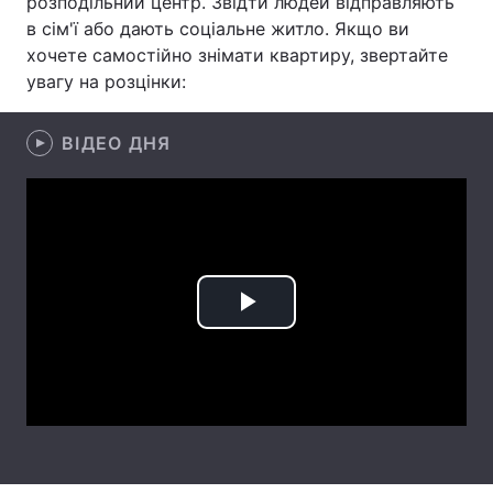
розподільний центр. Звідти людей відправляють
в сім'ї або дають соціальне житло. Якщо ви
Тема оформлення
хочете самостійно знімати квартиру, звертайте
увагу на розцінки:
ВІДЕО ДНЯ
Play
Video