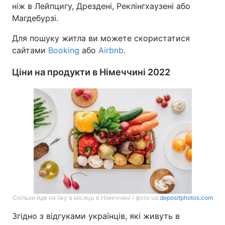
ніж в Лейпцигу, Дрездені, Реклінгхаузені або
Магдебурзі.
Для пошуку житла ви можете скористатися
сайтами
Booking
або
Airbnb
.
Ціни на продукти в Німеччині 2022
Скільки йде на їжу в місяць в Німеччині / фото ua.
depositphotos.com
Згідно з відгуками українців, які живуть в