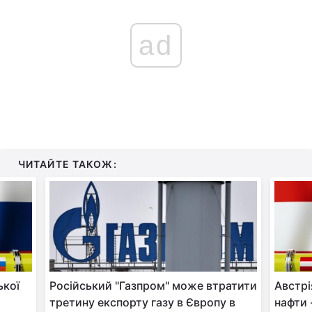
ad
ЧИТАЙТЕ ТАКОЖ:
ької
Російський "Газпром" може втратити
Австрі
третину експорту газу в Європу в
нафти 