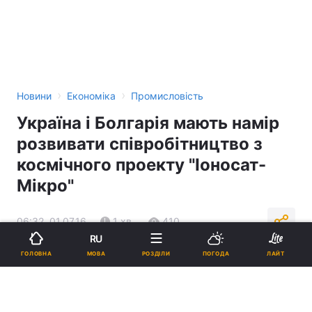
›
›
Новини
Економіка
Промисловість
Україна і Болгарія мають намір
розвивати співробітництво з
космічного проекту "Іоносат-
Мікро"
06:32, 01.07.16
1 хв.
410
RU
МОВА
ГОЛОВНА
РОЗДІЛИ
ПОГОДА
ЛАЙТ
Підпишіться на нас в Google