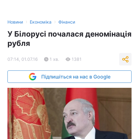
›
›
Новини
Економіка
Фінанси
У Білорусі почалася деномінація
рубля
07:14, 01.07.16
1 хв.
1381
Підпишіться на нас в Google