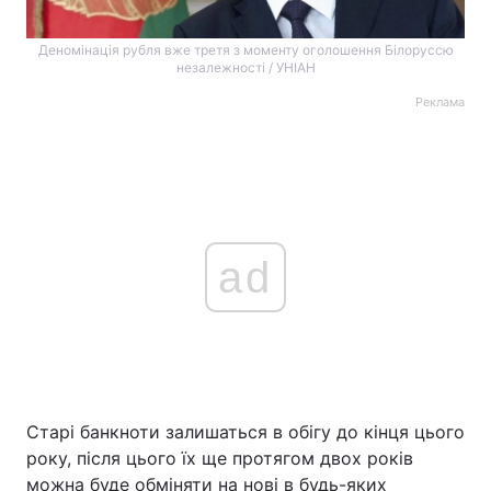
Деномінація рубля вже третя з моменту оголошення Білоруссю
незалежності / УНІАН
Реклама
ad
Старі банкноти залишаться в обігу до кінця цього
року, після цього їх ще протягом двох років
можна буде обміняти на нові в будь-яких