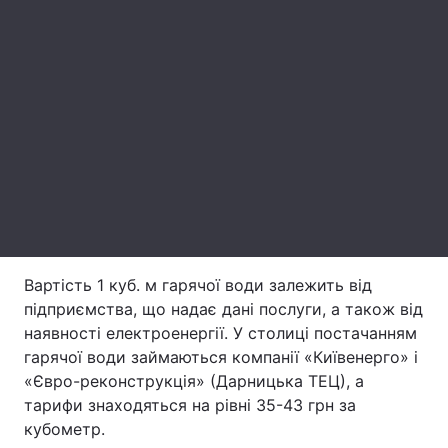
Лонгріди
Відео з Youtube
Статті
Інтерв'ю
Думки
Архів
Вакансії
Контакти
Послуги
Вартість 1 куб. м гарячої води залежить від
підприємства, що надає дані послуги, а також від
наявності електроенергії. У столиці постачанням
гарячої води займаються компанії «Київенерго» і
«Євро-реконструкція» (Дарницька ТЕЦ), а
тарифи знаходяться на рівні 35-43 грн за
кубометр.