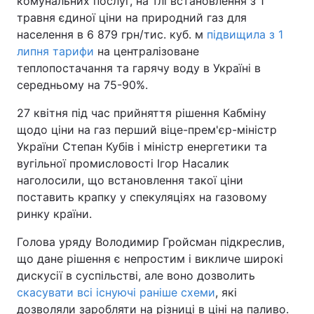
комунальних послуг, на тлі встановлення з 1
травня єдиної ціни на природний газ для
населення в 6 879 грн/тис. куб. м
підвищила з 1
липня тарифи
на централізоване
теплопостачання та гарячу воду в Україні в
середньому на 75-90%.
27 квітня під час прийняття рішення Кабміну
щодо ціни на газ перший віце-прем'єр-міністр
України Степан Кубів і міністр енергетики та
вугільної промисловості Ігор Насалик
наголосили, що встановлення такої ціни
поставить крапку у спекуляціях на газовому
ринку країни.
Голова уряду Володимир Гройсман підкреслив,
що дане рішення є непростим і викличе широкі
дискусії в суспільстві, але воно дозволить
скасувати всі існуючі раніше схеми
, які
дозволяли заробляти на різниці в ціні на паливо.