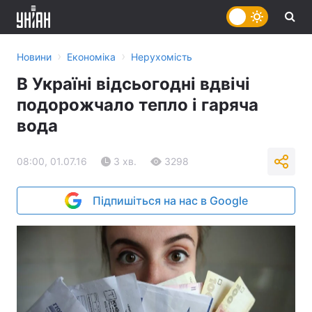
›
›
Новини
Економіка
Нерухомість
В Україні відсьогодні вдвічі
подорожчало тепло і гаряча
вода
08:00, 01.07.16
3 хв.
3298
Підпишіться на нас в Google