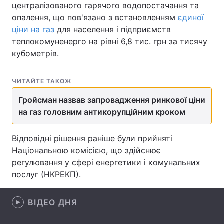
централізованого гарячого водопостачання та
опалення, що пов'язано з встановленням
єдиної
ціни на газ
для населення і підприємств
теплокомуненерго на рівні 6,8 тис. грн за тисячу
Головна
Війна
кубометрів.
Україна
Політика
ЧИТАЙТЕ ТАКОЖ
Економіка
Світ
Гройсман назвав запровадження ринкової ціни
Спорт
Наука
на газ головним антикорупційним кроком
Техно і зв'язок
Лайт
Відповідні рішення раніше були прийняті
Національною комісією, що здійснює
Зброя
Інциденти
регулювання у сфері енергетики і комунальних
послуг (НКРЕКП).
Здоров'я
Туризм
Цікавинки
Погода
ВІДЕО ДНЯ
Екологія
Регіони