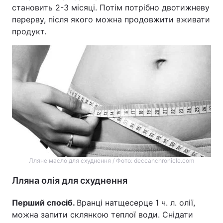
становить 2-3 місяці. Потім потрібно двотижневу
перерву, після якого можна продовжити вживати
продукт.
Лляне масло для схуднення / Фото: deccanchronicle.com
Лляна олія для схуднення
Перший спосіб.
Вранці натщесерце 1 ч. л. олії,
можна запити склянкою теплої води. Снідати