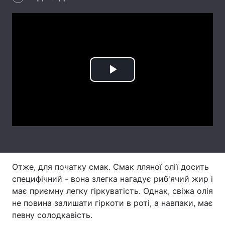
Лонгріди
Відео з Youtube
Статті
Інтерв'ю
Думки
Play
Архів
Вакансії
Video
Контакти
Послуги
Отже, для початку смак. Смак лляної олії досить
специфічний - вона злегка нагадує риб'ячий жир і
має приємну легку гіркуватість. Однак, свіжа олія
не повина залишати гіркоти в роті, а навпаки, має
певну солодкавість.