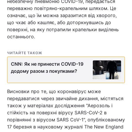
небезпечну пневмонію COVID-19, передається
переважно повітряно-крапельним шляхом. Це
означає, що їм можна заразитися від хворого,
що чхає або кашляє, або доторкнувшись до
поверхні, на яку потрапили крапельки виділень
останнього.
ЧИТАЙТЕ ТАКОЖ
CNN: Як не принести COVID-19
додому разом з покупками?
Висновки про те, що коронавірус може
передаватися через звичайне дихання, містяться
також у матеріалах дослідження "Аерозоль і
стійкість на поверхні вірусу SARS-CoV-2 в
порівнянні з вірусом SARS CoV-1", опублікованому
17 березня в науковому журналі The New England