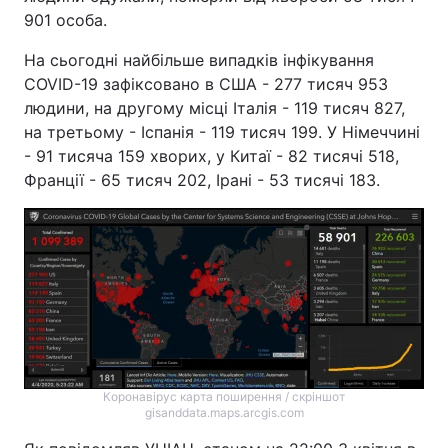
901 особа.
На сьогодні найбільше випадків інфікування
COVID-19 зафіксовано в США - 277 тисяч 953
людини, на другому місці Італія - 119 тисяч 827,
на третьому - Іспанія - 119 тисяч 199. У Німеччині
- 91 тисяча 159 хворих, у Китаї - 82 тисячі 518,
Франції - 65 тисяч 202, Ірані - 53 тисячі 183.
Коронавірус карта поширення / скріншот
gisanddata.maps.arcgis.com