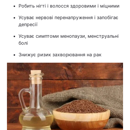
Робить нігті і волосся здоровими і міцними
Усуває нервові перенапруження і запобігає
депресії
Усуває симптоми менопаузи, менструальні
болі
Знижує ризик захворювання на рак