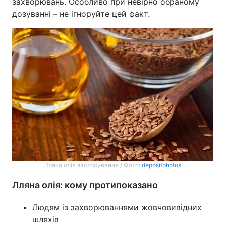
захворювань. Особливо при невірно обраному
дозуванні – не ігноруйте цей факт.
Лляна олія застосування / Фото:
depositphotos
Лляна олія: кому протипоказано
Людям із захворюваннями жовчовивідних
шляхів