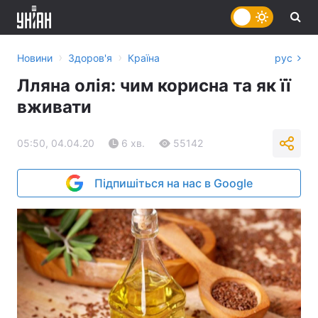
›
›
Новини
Здоров'я
Країна
рус
Лляна олія: чим корисна та як її
вживати
05:50, 04.04.20
6 хв.
55142
Підпишіться на нас в Google