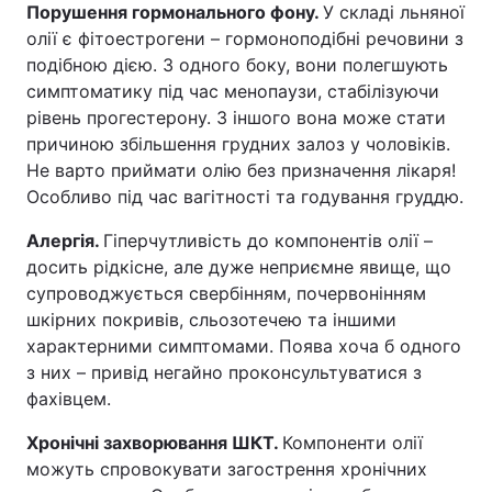
Порушення гормонального фону.
У складі льняної
олії є фітоестрогени – гормоноподібні речовини з
подібною дією. З одного боку, вони полегшують
симптоматику під час менопаузи, стабілізуючи
рівень прогестерону. З іншого вона може стати
причиною збільшення грудних залоз у чоловіків.
Не варто приймати олію без призначення лікаря!
Особливо під час вагітності та годування груддю.
Алергія.
Гіперчутливість до компонентів олії –
досить рідкісне, але дуже неприємне явище, що
супроводжується свербінням, почервонінням
шкірних покривів, сльозотечею та іншими
характерними симптомами. Поява хоча б одного
з них – привід негайно проконсультуватися з
фахівцем.
Хронічні захворювання ШКТ.
Компоненти олії
можуть спровокувати загострення хронічних