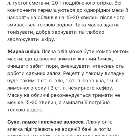
л. густої сметани, 20 г подрібненого огірка. Всі
компоненти перемішуються до однорідної маси й
наносять на обличчя на 15-20 хвилин, після чого
змивається теплою водою. Така маска здатна
тонізувати, добре харчувати та глибоко
зволожувати шкіру.
Жирна шкіра.
Лляна олія може бути компонентом
маски, що дозволяє знімати жирний блиск,
очищати забиті пори, зменшувати інтенсивність
роботи сальних залоз. Рецепт у такому випадку
буде таким: 1 ст. л. олії, 1 ст. л. борошна, 1 ч. л.
лимонного соку і 3 ст. л. нежирного кефіру.
Маску на обличчі рекомендується тримати не
менше 15-20 хвилин, а змивати її потрібно
теплою водою.
Сухе, ламке і посічене волосся.
Лляну олію
злегка підігрівають на водяній бані, а потім