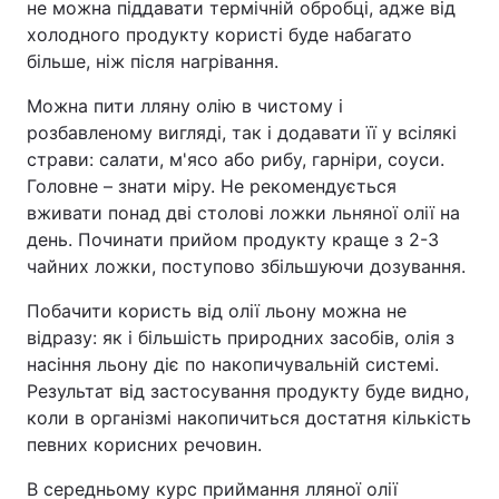
не можна піддавати термічній обробці, адже від
холодного продукту користі буде набагато
більше, ніж після нагрівання.
Можна пити лляну олію в чистому і
розбавленому вигляді, так і додавати її у всілякі
страви: салати, м'ясо або рибу, гарніри, соуси.
Головне – знати міру. Не рекомендується
вживати понад дві столові ложки льняної олії на
день. Починати прийом продукту краще з 2-3
чайних ложки, поступово збільшуючи дозування.
Побачити користь від олії льону можна не
відразу: як і більшість природних засобів, олія з
насіння льону діє по накопичувальній системі.
Результат від застосування продукту буде видно,
коли в організмі накопичиться достатня кількість
певних корисних речовин.
В середньому курс приймання лляної олії