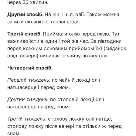
через 30 хвилин.
Другий спосіб.
На ніч 1 ч. л. олії. Також можна
запити склянкою теплої води.
Третій спосіб.
Приймати олію перед їжею. Тут
важливо їсти в один і той же час. За півгодини
перед кожним основним прийомом їжі (сніданок,
обід, вечеря) випиваєте чайну ложку олії.
Четвертий спосіб.
Перший тиждень:
по чайній ложці олії
натщесерце і перед сном.
Другий тиждень:
по столовій ложці олії
натщесерце і перед сном.
Третій тиждень:
столову ложку олії натще,
столову ложку після вечері та стільки ж перед
сном.