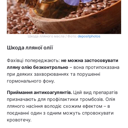
Шкода лляного масла / Фото:
depositphotos
Шкода лляної олії
Фахівці попереджають:
не можна застосовувати
лляну олію безконтрольно
– вона протипоказана
при деяких захворюваннях та порушенні
гормонального фону.
Приймання антикоагулянтів.
Цей вид препаратів
призначають для профілактики тромбозів. Олія
лляного насіння володіє схожим ефектом – в
поєднанні один з одним можуть спровокувати
кровотечу.