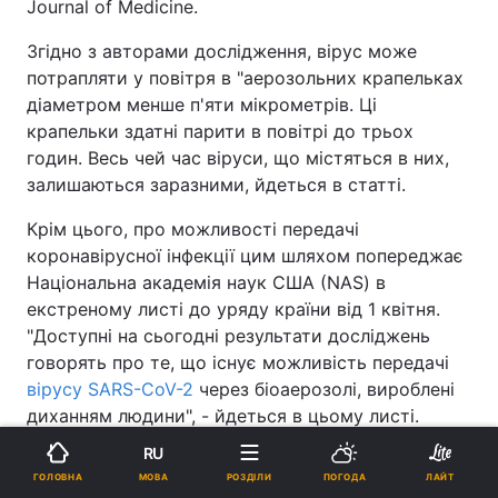
Journal of Medicine.
Згідно з авторами дослідження, вірус може
потрапляти у повітря в "аерозольних крапельках
діаметром менше п'яти мікрометрів. Ці
крапельки здатні парити в повітрі до трьох
годин. Весь чей час віруси, що містяться в них,
залишаються заразними, йдеться в статті.
Крім цього, про можливості передачі
коронавірусної інфекції цим шляхом попереджає
Національна академія наук США (NAS) в
екстреному листі до уряду країни від 1 квітня.
"Доступні на сьогодні результати досліджень
говорять про те, що існує можливість передачі
вірусу SARS-CoV-2
через біоаерозолі, вироблені
диханням людини", - йдеться в цьому листі.
Реклама
RU
МОВА
ГОЛОВНА
РОЗДІЛИ
ПОГОДА
ЛАЙТ