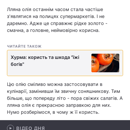
Лляна олія останнім часом стала частіше
з'являтися на полицях супермаркетів. І не
даремно. Адже це справжнє рідке золото -
Головна
Війна
смачна, а головне, неймовірно корисна.
Україна
Політика
ЧИТАЙТЕ ТАКОЖ
Економіка
Світ
Хурма: користь та шкода "їжі
Спорт
Наука
богів"
Техно і зв'язок
Лайт
Цю олію сміливо можна застосовувати в
Зброя
Інциденти
кулінарії, замінивши їм звичну соняшникову. Тим
більше, що попереду літо - пора свіжих салатів. А
Здоров'я
Туризм
лляна олія є прекрасною заправкою для них.
Нумо розберімося, в чому ж її користь.
Цікавинки
Погода
Екологія
Регіони
ВІДЕО ДНЯ