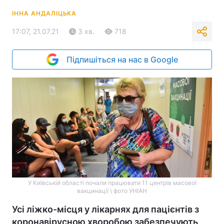
ІННА АНДАЛІЦЬКА
17:07, 21.07.21
3 хв.
718
Підпишіться на нас в Google
У Київській області почали працювати 11 центрів масової
вакцинації \ фото УНІАН
Усі ліжко-місця у лікарнях для пацієнтів з
коронавірусною хворобою забезпечують