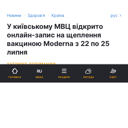
›
›
Новини
Здоров'я
Країна
рус
У київському МВЦ відкрито
онлайн-запис на щеплення
вакциною Moderna з 22 по 25
липня
АНТОНІНА ДОЛОМАНЖИ
RU
16:43, 21.07.21
1 хв.
781
МОВА
ГОЛОВНА
РОЗДІЛИ
ПОГОДА
ЛАЙТ
Підпишіться на нас в Google