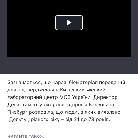
Лонгріди
Play
Відео з Youtube
Статті
Video
Інтерв'ю
Думки
Архів
Вакансії
Контакти
Зазначається, що наразі біоматеріал переданий
Послуги
для підтвердження в Київський міський
лабораторний центр МОЗ України. Директор
Департаменту охорони здоров’я Валентина
Гінзбург розповіла, що люди, в яких виявлено
"Дельту", різного віку – від 21 до 73 років.
ЧИТАЙТЕ ТАКОЖ