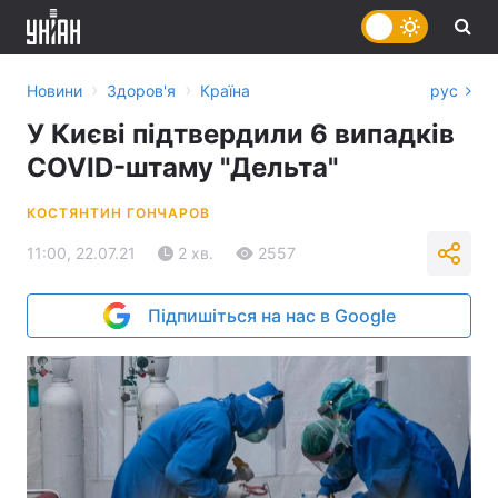
›
›
Новини
Здоров'я
Країна
рус
У Києві підтвердили 6 випадків
COVID-штаму "Дельта"
КОСТЯНТИН ГОНЧАРОВ
11:00, 22.07.21
2 хв.
2557
Підпишіться на нас в Google