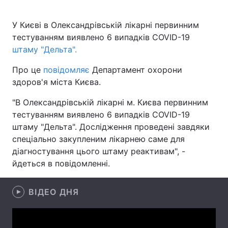
У Києві в Олександрівській лікарні первинним
тестуванням виявлено 6 випадків COVID-19
Головна
Війна
штаму "Дельта".
Україна
Політика
Про це
повідомляє
Департамент охорони
здоров'я міста Києва.
Економіка
Світ
"В Олександрівській лікарні м. Києва первинним
Спорт
Наука
тестуванням виявлено 6 випадків COVID-19
штаму "Дельта". Дослідження проведені завдяки
Техно і зв'язок
Лайт
спеціально закупленим лікарнею саме для
діагностування цього штаму реактивам", -
Зброя
Інциденти
йдеться в повідомленні.
Здоров'я
Туризм
ВІДЕО ДНЯ
Цікавинки
Погода
Екологія
Регіони