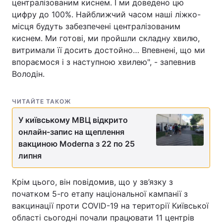
централізованим киснем. І ми доведено цю
цифру до 100%. Найближчий часом наші ліжко-
місця будуть забезпечені централізованим
киснем. Ми готові, ми пройшли складну хвилю,
витримали її досить достойно… Впевнені, що ми
впораємося і з наступною хвилею", - запевнив
Володін.
ЧИТАЙТЕ ТАКОЖ
У київському МВЦ відкрито
онлайн-запис на щеплення
вакциною Moderna з 22 по 25
липня
Крім цього, він повідомив, що у зв’язку з
початком 5-го етапу національної кампанії з
вакцинації проти COVID-19 на території Київської
області сьогодні почали працювати 11 центрів