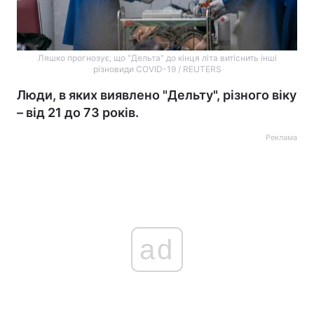
Ляшко прогнозує, що "Дельта" до кінця літа витіснить інші
різновиди COVID-19 / REUTERS
Люди, в яких виявлено "Дельту", різного віку
– від 21 до 73 років.
Реклама
ad