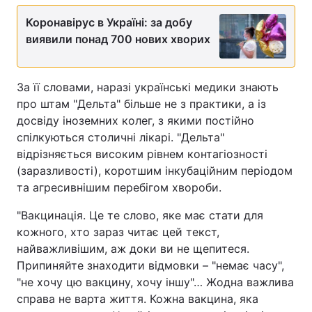
Коронавірус в Україні: за добу
Тема оформлення
виявили понад 700 нових хворих
За її словами, наразі українські медики знають
про штам "Дельта" більше не з практики, а із
досвіду іноземних колег, з якими постійно
спілкуються столичні лікарі. "Дельта"
відрізняється високим рівнем контагіозності
(заразливості), коротшим інкубаційним періодом
та агресивнішим перебігом хвороби.
"Вакцинація. Це те слово, яке має стати для
кожного, хто зараз читає цей текст,
найважливішим, аж доки ви не щепитеся.
Припиняйте знаходити відмовки – "немає часу",
"не хочу цю вакцину, хочу іншу"… Жодна важлива
справа не варта життя. Кожна вакцина, яка