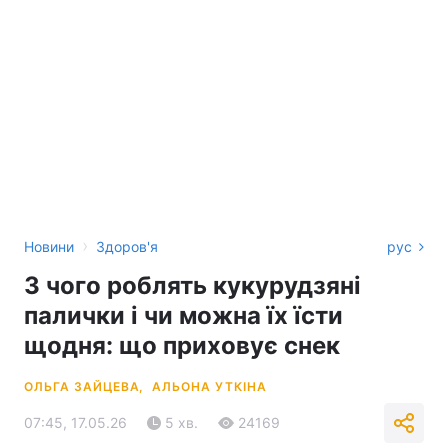
›
Новини
Здоров'я
рус
З чого роблять кукурудзяні
палички і чи можна їх їсти
щодня: що приховує снек
ОЛЬГА ЗАЙЦЕВА,
АЛЬОНА УТКІНА
07:45, 17.05.26
5 хв.
24169