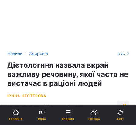
›
Новини
Здоров'я
рус
Дієтологиня назвала вкрай
важливу речовину, якої часто не
вистачає в раціоні людей
ІРИНА НЕСТЕРОВА
03:28, 17.05.26
3 хв.
4897
RU
МОВА
ГОЛОВНА
РОЗДІЛИ
ПОГОДА
ЛАЙТ
Підпишіться на нас в Google