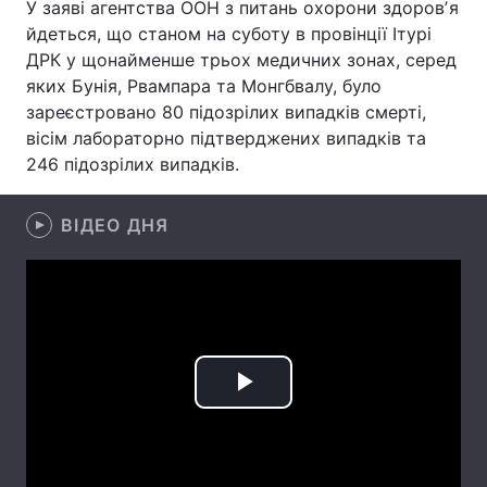
У заяві агентства ООН з питань охорони здоровʼя
йдеться, що станом на суботу в провінції Ітурі
Лонгріди
ДРК у щонайменше трьох медичних зонах, серед
яких Бунія, Рвампара та Монгбвалу, було
Відео з Youtube
Статті
зареєстровано 80 підозрілих випадків смерті,
вісім лабораторно підтверджених випадків та
Інтерв'ю
Думки
246 підозрілих випадків.
Архів
Вакансії
ВІДЕО ДНЯ
Контакти
Послуги
Play
Video