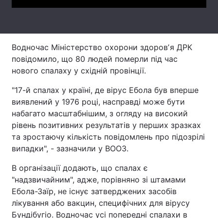
Тема оформлення
Водночас Міністерство охорони здоровʼя ДРК
повідомило, що 80 людей померли під час
нового спалаху у східній провінції.
"17-й спалах у країні, де вірус Ебола був вперше
виявлений у 1976 році, насправді може бути
набагато масштабнішим, з огляду на високий
рівень позитивних результатів у перших зразках
та зростаючу кількість повідомлень про підозрілі
випадки", - зазначили у ВООЗ.
В організації додають, що спалах є
"надзвичайним", адже, порівняно зі штамами
Ебола-Заїр, не існує затверджених засобів
лікування або вакцин, специфічних для вірусу
Бундібугіо. Водночас усі попередні спалахи в