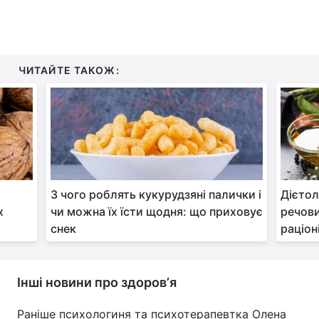
ЧИТАЙТЕ ТАКОЖ:
З чого роблять кукурудзяні палички і
Дієтол
х
чи можна їх їсти щодня: що приховує
речови
снек
раціон
Інші новини про здоровʼя
Раніше психологиня та психотерапевтка Олена