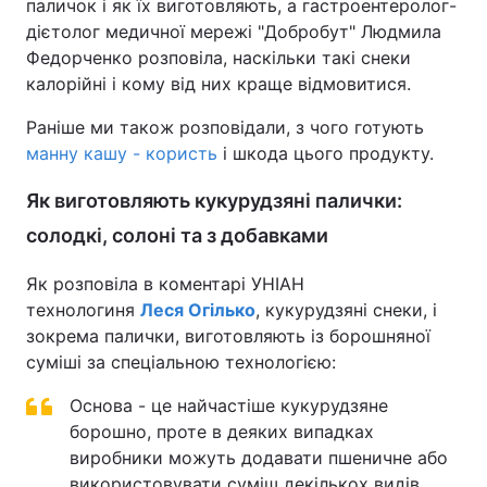
паличок і як їх виготовляють, а гастроентеролог-
дієтолог медичної мережі "Добробут" Людмила
Федорченко розповіла, наскільки такі снеки
калорійні і кому від них краще відмовитися.
Раніше ми також розповідали, з чого готують
манну кашу - користь
і шкода цього продукту.
Як виготовляють кукурудзяні палички:
солодкі, солоні та з добавками
Як розповіла в коментарі УНІАН
технологиня
Леся Огілько
, кукурудзяні снеки, і
зокрема палички, виготовляють із борошняної
суміші за спеціальною технологією:
Основа - це найчастіше кукурудзяне
борошно, проте в деяких випадках
виробники можуть додавати пшеничне або
використовувати суміш декількох видів