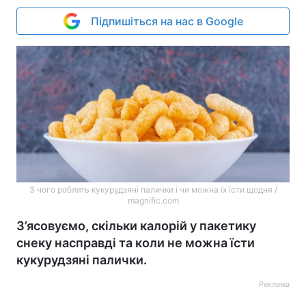
Підпишіться на нас в Google
З чого роблять кукурудзяні палички і чи можна їх їсти щодня /
magnific.com
З’ясовуємо, скільки калорій у пакетику
снеку насправді та коли не можна їсти
кукурудзяні палички.
Реклама