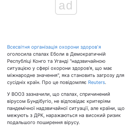
ad
Головна
Війна
Україна
Політика
Всесвітня організація охорони здоровʼя
Економіка
Світ
оголосила спалах Еболи в Демократичній
Республіці Конго та Уганді "надзвичайною
Спорт
Наука
ситуацією у сфері охорони здоров’я, що має
міжнародне значення", яка становить загрозу для
Техно і зв'язок
Лайт
сусідніх країн. Про це повідомляє
Reuters
.
Зброя
Інциденти
У ВООЗ зазначили, що спалах, спричинений
вірусом Бундібугіо, не відповідає критеріям
Здоров'я
Туризм
пандемічної надзвичайної ситуації, але країни, що
межують з ДРК, наражаються на високий ризик
Цікавинки
Погода
подальшого поширення вірусу.
Екологія
Регіони