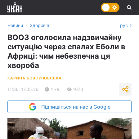
›
Новини
Здоров'я
рус
ВООЗ оголосила надзвичайну
ситуацію через спалах Еболи в
Африці: чим небезпечна ця
хвороба
КАРИНА БОВСУНОВСЬКА
11:36, 17.05.26
4 хв.
1673
Підпишіться на нас в Google