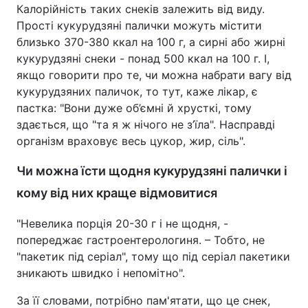
Калорійність таких снеків залежить від виду.
Прості кукурудзяні палички можуть містити
близько 370-380 ккал на 100 г, а сирні або жирні
кукурудзяні снеки - понад 500 ккал на 100 г. І,
якщо говорити про те, чи можна набрати вагу від
кукурудзяних паличок, то тут, каже лікар, є
пастка: "Вони дуже об’ємні й хрусткі, тому
здається, що "та я ж нічого не з’їла". Насправді
організм враховує весь цукор, жир, сіль".
Чи можна їсти щодня кукурудзяні палички і
кому від них краще відмовитися
"Невелика порція 20-30 г і не щодня, -
попереджає гастроентерологиня. – Тобто, не
"пакетик під серіал", тому що під серіал пакетики
зникають швидко і непомітно".
За її словами, потрібно пам'ятати, що це снек,