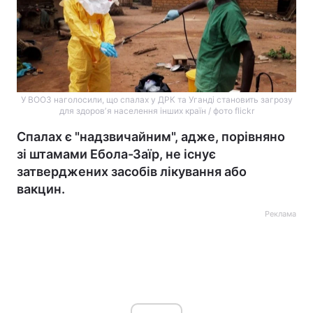
У ВООЗ наголосили, що спалах у ДРК та Уганді становить загрозу
для здоровʼя населення інших країн / фото flickr
Спалах є "надзвичайним", адже, порівняно
зі штамами Ебола-Заїр, не існує
затверджених засобів лікування або
вакцин.
Реклама