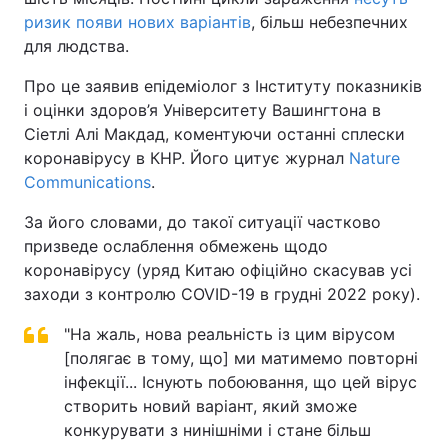
ризик появи нових варіантів
, більш небезпечних
для людства.
Про це заявив епідеміолог з Інституту показників
і оцінки здоров’я Університету Вашингтона в
Сіетлі Алі Макдад, коментуючи останні сплески
коронавірусу в КНР. Його цитує журнал
Nature
Communications
.
За його словами, до такої ситуації частково
призведе ослаблення обмежень щодо
коронавірусу (уряд Китаю офіційно скасував усі
заходи з контролю COVID-19 в грудні 2022 року).
"На жаль, нова реальність із цим вірусом
[полягає в тому, що] ми матимемо повторні
інфекції... Існують побоювання, що цей вірус
створить новий варіант, який зможе
конкурувати з нинішніми і стане більш