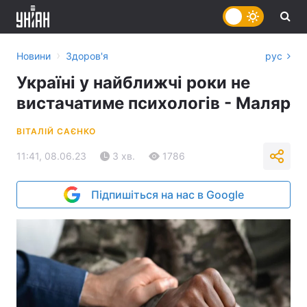
›
Новини
Здоров'я
рус
Україні у найближчі роки не
вистачатиме психологів - Маляр
ВІТАЛІЙ САЄНКО
11:41, 08.06.23
3 хв.
1786
Підпишіться на нас в Google