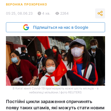
ВЕРОНІКА ПРОХОРЕНКО
05:25, 08.06.23
4 хв.
2264
Підпишіться на нас в Google
В Китаї хвилі Covid-19 прогнозують кожні шість місяців - в
небезпеці мільйони / фото REUTERS
Постійні цикли зараження спричинять
появу таких штамів, які можуть стати новим