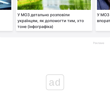
У МОЗ детально розповіли
У МОЗ 
українцям, як допомогти тим, хто
впорат
тоне (інфографіка)
Реклама
ad