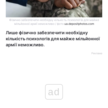
Фізично забезпечити необхідну кількість психологів для майже
мільйонної армії неможливо / фото
ua.depositphotos.com
Лише фізично забезпечити необхідну
кількість психологів для майже мільйонної
армії неможливо.
Реклама
ad