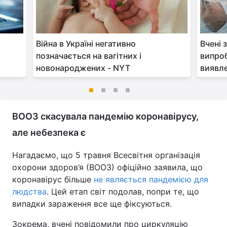
Війна в Україні негативно
Вчені 
позначається на вагітних і
випроб
новонароджених - NYT
виявле
ВООЗ скасувала пандемію коронавірусу,
але небезпека є
Нагадаємо, що 5 травня Всесвітня організація
охорони здоров’я (ВООЗ) офіційно заявила, що
коронавірус більше
не являється пандемією для
людства
. Цей етап світ подолав, попри те, що
випадки зараження все ще фіксуються.
Зокрема, вчені повідомили про циркуляцію