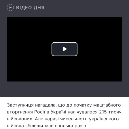
ВІДЕО ДНЯ
Лонгріди
Відео з Youtube
Статті
Інтерв'ю
Думки
Архів
Вакансії
Play
Контакти
Video
Послуги
Заступниця нагадала, що до початку маштабного
вторгнення Росії в Україні налічувалося 215 тисяч
військових. Але наразі чисельність українського
війська збільшилась в кілька разів.