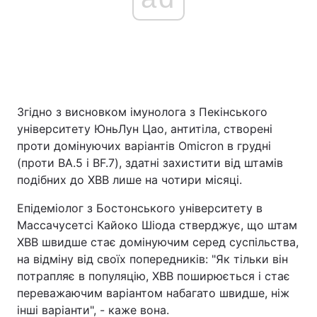
Згідно з висновком імунолога з Пекінського
університету ЮньЛун Цао, антитіла, створені
проти домінуючих варіантів Omicron в грудні
(проти BA.5 і BF.7), здатні захистити від штамів
подібних до XBB лише на чотири місяці.
Епідеміолог з Бостонського університету в
Массачусетсі Кайоко Шіода стверджує, що штам
XBB швидше стає домінуючим серед суспільства,
на відміну від своїх попередників: "Як тільки він
потрапляє в популяцію, XBB поширюється і стає
переважаючим варіантом набагато швидше, ніж
інші варіанти", - каже вона.