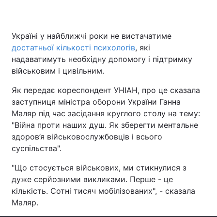
Україні у найближчі роки не вистачатиме
Головна
Війна
достатньої кількості психологів
, які
надаватимуть необхідну допомогу і підтримку
Україна
Політика
військовим і цивільним.
Економіка
Світ
Як передає кореспондент УНІАН, про це сказала
заступниця міністра оборони України Ганна
Спорт
Наука
Маляр під час засідання круглого столу на тему:
"Війна проти наших душ. Як зберегти ментальне
Техно і зв'язок
Лайт
здоров’я військовослужбовців і всього
суспільства".
Зброя
Інциденти
"Що стосується військових, ми стикнулися з
Здоров'я
Туризм
дуже серйозними викликами. Перше - це
кількість. Сотні тисяч мобілізованих", - сказала
Цікавинки
Погода
Маляр.
Екологія
Регіони