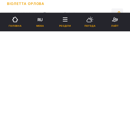
ВІОЛЕТТА ОРЛОВА
13:52, 07.06.23
1 хв.
2274
RU
МОВА
ГОЛОВНА
РОЗДІЛИ
ПОГОДА
ЛАЙТ
Підпишіться на нас в Google
Вчені довели користь мастурбації у чоловіків / фото:
ua.depositphotos.com
Дослідники також припустили, що
мастурбація може знизити ризик