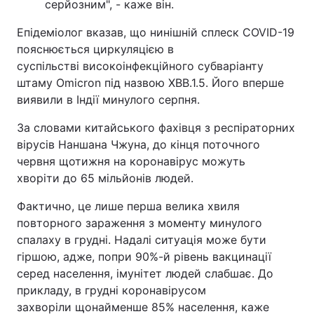
серйозним", - каже він.
Епідеміолог вказав, що нинішній сплеск COVID-19
пояснюється циркуляцією в
суспільстві високоінфекційного субваріанту
штаму Omicron під назвою XBB.1.5. Його вперше
виявили в Індії минулого серпня.
За словами китайського фахівця з респіраторних
вірусів Наншана Чжуна, до кінця поточного
червня щотижня на коронавірус можуть
хворіти до 65 мільйонів людей.
Фактично, це лише перша велика хвиля
повторного зараження з моменту минулого
спалаху в грудні. Надалі ситуація може бути
гіршою, адже, попри 90%-й рівень вакцинації
серед населення, імунітет людей слабшає. До
прикладу, в грудні коронавірусом
захворіли щонайменше 85% населення, каже