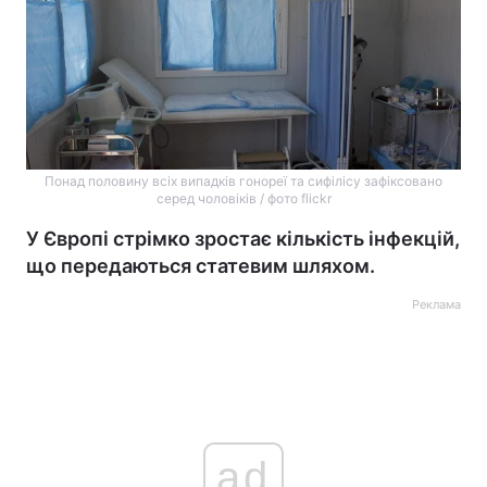
Понад половину всіх випадків гонореї та сифілісу зафіксовано
серед чоловіків / фото flickr
У Європі стрімко зростає кількість інфекцій,
що передаються статевим шляхом.
Реклама
ad