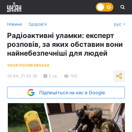
›
Новини
Здоров'я
рус
Радіоактивні уламки: експерт
розповів, за яких обставин вони
найнебезпечніші для людей
ТАНЯ ПОЛЯКОВСЬКА
16:44, 21.05.26
2 хв.
765
Підпишіться на нас в Google