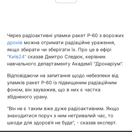
Головна
Війна
Через радіоактивні уламки ракет Р-60 з ворожих
Україна
Політика
дронів
можна отримати радіаційне ураження,
якщо збирати чи зберігати їх. Про це в ефірі
Економіка
Світ
"Київ24"
сказав Дмитро Следюк, керівник
навчального департаменту Академії "Дронаріум".
Спорт
Наука
Відповідаючи на запитання щодо небезпеки від
Техно і зв'язок
Лайт
уламків ракет Р-60 із підвищеним радіаційним
фоном, він зауважив, що в них є частка
Зброя
Інциденти
збідненого урану.
Здоров'я
Туризм
"Він не є таким вже дуже радіоактивним. Якщо
знаходитися поруч з ним нетривалий час, то
Цікавинки
Погода
шкоди для здоров’я не буде", - сказав експерт.
Екологія
Регіони