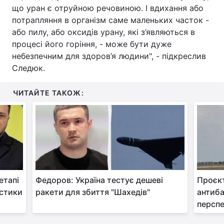
що уран є отруйною речовиною. І вдихання або
Тема оформлення
потрапляння в організм саме маленьких часток -
або пилу, або оксидів урану, які з’являються в
процесі його горіння, - може бути дуже
небезпечним для здоров’я людини", - підкреслив
Следюк.
ЧИТАЙТЕ ТАКОЖ:
етапі
Федоров: Україна тестує дешеві
Проєкт
істики
ракети для збиття "Шахедів"
антиба
перспе