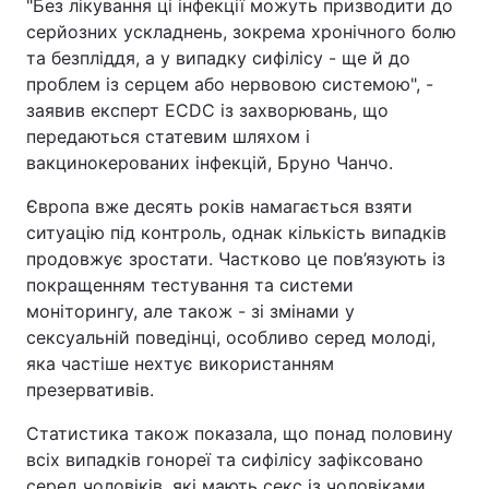
"Без лікування ці інфекції можуть призводити до
серйозних ускладнень, зокрема хронічного болю
та безпліддя, а у випадку сифілісу - ще й до
проблем із серцем або нервовою системою", -
заявив експерт ECDC із захворювань, що
передаються статевим шляхом і
вакцинокерованих інфекцій, Бруно Чанчо.
Європа вже десять років намагається взяти
ситуацію під контроль, однак кількість випадків
продовжує зростати. Частково це пов’язують із
покращенням тестування та системи
моніторингу, але також - зі змінами у
сексуальній поведінці, особливо серед молоді,
яка частіше нехтує використанням
презервативів.
Статистика також показала, що понад половину
всіх випадків гонореї та сифілісу зафіксовано
серед чоловіків, які мають секс із чоловіками.