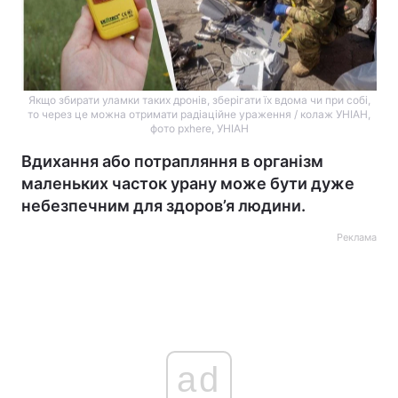
Якщо збирати уламки таких дронів, зберігати їх вдома чи при собі,
то через це можна отримати радіаційне ураження / колаж УНІАН,
фото pxhere, УНІАН
Вдихання або потрапляння в організм
маленьких часток урану може бути дуже
небезпечним для здоров’я людини.
Реклама
ad