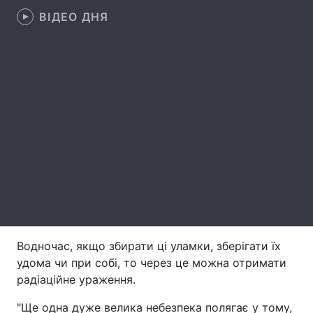
ВІДЕО ДНЯ
Лонгріди
Відео з Youtube
Статті
Інтерв'ю
Думки
Архів
Вакансії
Контакти
Послуги
Водночас, якщо збирати ці уламки, зберігати їх
удома чи при собі, то через це можна отримати
радіаційне ураження.
"Ще одна дуже велика небезпека полягає у тому,