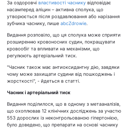
За оздоровчі
властивості часнику
відповідає
насамперед аліцин – активна сполука, що
утворюється після роздавлювання або нарізання
зубчика часнику, пише
abcZdrowie
.
Видання розповіло, що ця сполука може сприяти
розширенню кровоносних судин, покращувати
кровообіг та впливати на механізми, що
регулюють артеріальний тиск.
"Часник також має антиоксидантну дію, завдяки
чому може захищати судини від пошкоджень і
жорсткості", - йдеться в статті.
Часник і артеріальний тиск
Видання поділилося, що в одному з метааналізів,
що охоплював 12 клінічних досліджень за участю
553 дорослих із неконтрольованою гіпертонією,
було доведено, що препарати на основі часнику