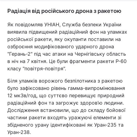
Радіація від російського дрона з ракетою
Як повідомляв УНІАН, Служба безпеки України
виявила підвищений радіаційний фон на уламках
російської ракети, яку окупанти поставили на
озброєння модифікованого ударного дрона
"Герань-2" під час атаки на Чернігівську область
в ніч на 7 квітня. Це були фрагменти ракети Р-60
класу "повітря-повітря".
Біля уламків ворожого безпілотника з ракетою
було зафіксовано рівень гамма-випромінювання
12 мкЗв/год, що суттєво перевищує природний
радіаційний фон та загрожує здоров’ю людини.
Дослідження встановили, що до складу бойової
частини ракети входять уражуючі елементи зі
збідненого урану ідентифіковані як Уран-235 та
Уран-238.