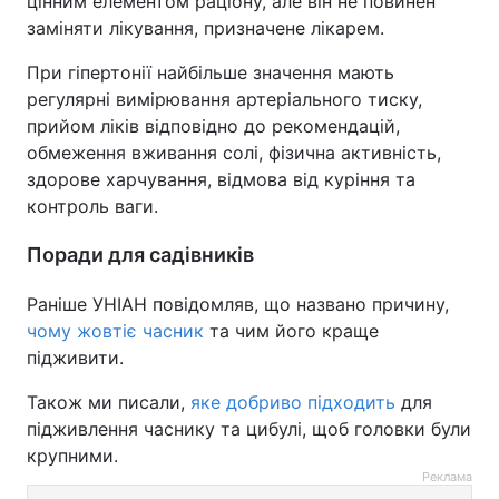
цінним елементом раціону, але він не повинен
заміняти лікування, призначене лікарем.
При гіпертонії найбільше значення мають
регулярні вимірювання артеріального тиску,
прийом ліків відповідно до рекомендацій,
обмеження вживання солі, фізична активність,
здорове харчування, відмова від куріння та
контроль ваги.
Поради для садівників
Раніше УНІАН повідомляв, що названо причину,
чому жовтіє часник
та чим його краще
підживити.
Також ми писали,
яке добриво підходить
для
підживлення часнику та цибулі, щоб головки були
крупними.
Реклама