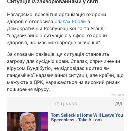
Ситуація із захворюваннями у світі
Нагадаємо, всесвітня організація охорони
здоровʼя оголосила
спалах Еболи
в
Демократичній Республіці Конго та Уганді
"надзвичайною ситуацією у сфері охорони
здоров’я, що має міжнародне значення".
За словами фахівців, ця ситуація становить
загрозу для сусідніх країн. Спалах, спричинений
вірусом Бундібугіо, не відповідає критеріям
пандемічної надзвичайної ситуації, але країни, що
межують з ДРК, наражаються на високий ризик
поширення вірусу.
Реклама