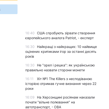
s
16:40
США спробують зірвати створення
європейського аналога Patriot, - експерт
16:30
Найкращі з найкращих: 10 найвище
оцінених критиками ігор за останні десять
років
16:30
Не "орел і решка": як українською
правильно назвати сторони монети
16:11
Хіт №1 The Killers з несподіваною
історією отримав гучне визнання через 22
роки
16:09
На Херсонщині росіянам наказали
почати "вільне полювання" на
автотранспорт, - ОВА