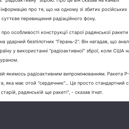
 "радіоактивну" зброю. Про це він сказав на каналі
 інформацію про те, що на одному зі збитих російських
и суттєве перевищення радіаційного фону.
 про особливості конструкції старої радянської ракети 
а ударний безпілотник "Герань-2". Він нагадав, що анал
раїну у використанні "радіоактивної" зброї, коли США 
 ураном.
дей якимось радіоактивним випромінюванням. Ракета Р-
а, яка має отой "сердечник"... Це просто стандартний с
тарій, радянській ще ракеті", - сказав Ігнат.