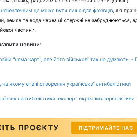
стем зв'язку, радник міністра оборони Сергій (Флеш)
о
небезпечним це може бути лише для фахівців
, які пра
и, земля та вода через ці стержні не забруднюються, 
ойової частини.
кавити новини:
аїни "нема карт", але його військові так не думають, - 
 на якому етапі створення української антибалістики
раїнська антибалістика: експерт окреслив перспективи 
ІТЬ ПРОЄКТУ
ПІДТРИМАЙТЕ НАС