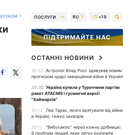
русском
RU
+19
ПОСЛУГИ
ки
ПІДТРИМАЙТЕ НАС
ОСТАННІ НОВИНИ
20:33
Астролог Влад Росс здивував новим
прогнозом щодо завершення війни в Україні
20:30
Україна купила у Туреччини партію
ракет ATACMS і гусеничні версії
"Хаймарсів"
20:13
Лев Тарас, якого врятували від війни
в Україні, тяжко захворів
20:12
"Вибухають" через кожну дрібницю:
9 проблем людей, яких легко розізлити