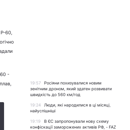
Р-60,
огічно
надали
60 -
19:57
Росіяни похизувалися новим
плав,
зенітним дроном, який здатен розвивати
швидкість до 560 км/год
19:24
Люди, які народилися в ці місяці,
найуспішніші
19:19
В ЄС запропонували нову схему
конфіскації заморожених активів РФ, - FAZ