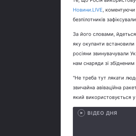
те, що Росія використовує
Новини.LIVE
, коментуючи
безпілотників зафіксувал
За його словами, йдеться
яку окупанти встановили н
росіяни звинувачували Ук
нам снаряди зі збідненим
"Не треба тут лякати лю
звичайна авіваційна ракет
який використовується у с
ВІДЕО ДНЯ