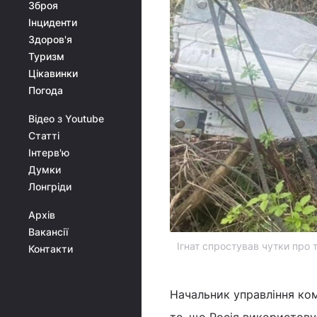
Зброя
Інциденти
Здоров'я
Туризм
Цікавинки
Погода
Відео з Youtube
Статті
Інтерв'ю
Думки
Лонгріди
Архів
Вакансії
Ігнат спростував чутки про 
Контакти
Начальник управління ко