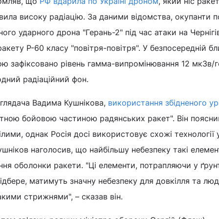
омляв, що
РФ вдарила по Україні дроном
, який ніс ракет
вила високу радіацію. За даними відомства, окупанти 
ого ударного дрона "Герань-2" під час атаки на Черніг
 ракету Р-60 класу "повітря-повітря". У безпосередній б
ою зафіксовано рівень гамма-випромінювання 12 мкЗв/г
дний радіаційний фон.
оглядача Вадима Кушнікова,
використання збідненого ур
атною бойовою частиною радянських ракет". Він поясни
ілими, однак Росія досі використовує схожі технології 
ушніков наголосив, що найбільшу небезпеку такі елемен
ння оболонки ракети. "Ці елементи, потрапляючи у ґрун
ідбере, матимуть значну небезпеку для довкілля та люд
кими стрижнями", – сказав він.