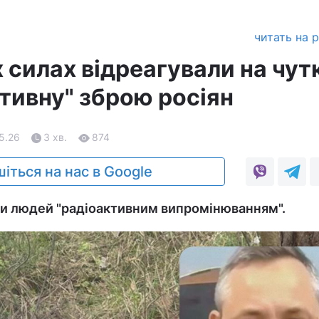
читать на 
 cилах відреагували на чут
тивну" зброю росіян
05.26
3 хв.
874
іться на нас в Google
ати людей "радіоактивним випромінюванням".