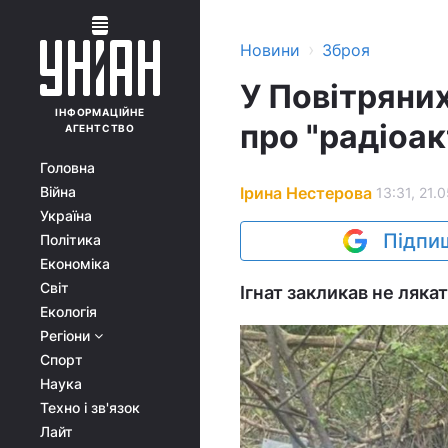
›
Новини
Зброя
У Повітряних
ІНФОРМАЦІЙНЕ
про "радіоак
АГЕНТСТВО
Головна
Ірина Нестерова
Війна
13:31, 21.
Україна
Підпиш
Політика
Економіка
Світ
Ігнат закликав не ляк
Екологія
Регіони
Спорт
Наука
Техно і зв'язок
Лайт