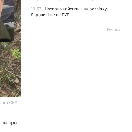
19:57
Названо найсильнішу розвідку
Європи, і це не ГУР
Реклама
фото СБУ,
тки про