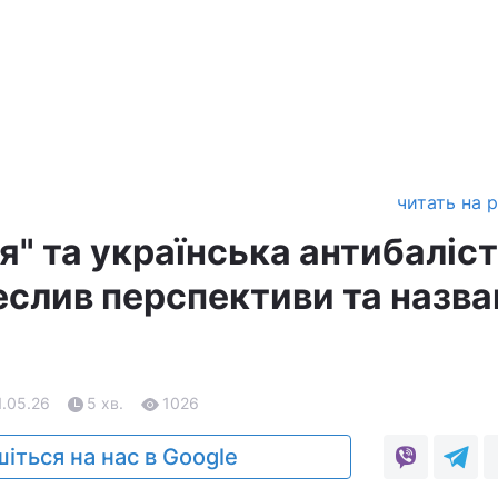
читать на 
" та українська антибаліст
еслив перспективи та назва
1.05.26
5 хв.
1026
іться на нас в Google