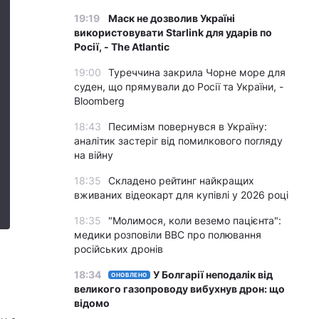
19:19
Маск не дозволив Україні
використовувати Starlink для ударів по
Росії, - The Atlantic
19:00
Туреччина закрила Чорне море для
суден, що прямували до Росії та України, -
Bloomberg
18:43
Песимізм повернувся в Україну:
аналітик застеріг від помилкового погляду
на війну
18:35
Складено рейтинг найкращих
вживаних відеокарт для купівлі у 2026 році
18:35
"Молимося, коли веземо пацієнта":
медики розповіли BBC про полювання
російських дронів
18:34
У Болгарії неподалік від
ОНОВЛЕНО
великого газопроводу вибухнув дрон: що
відомо