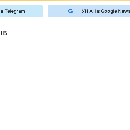
 в Telegram
УНІАН в Google New
ІВ