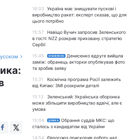
16:03
Україна має знищувати пускові і
виробництво ракет: експерт сказав, що для
цього потрібно
15:57
Навіщо Вучич запросив Зеленського
в гості: NZZ розкрив приховану стратегію
Сербії
15:45
Денисенко вдруге вийшла
русском
ОНОВЛЕНО
заміж: обранець акторки опублікував фото
ика:
та зробив заяву
в
15:31
Космічна програма Росії залежить
від Китаю: ЗМІ розкрили деталі
15:13
Зеленський: Українська оборонка
може збільшити виробництво вдвічі, але є
умова
15:04
Обрання суддів МКС: що
ДУМКА
сталось з кандидатом від України
14:54
Євросоюз прискорив роботу над