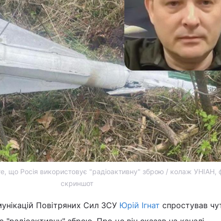
те, що Росія використовує "радіоактивну" зброю / колаж УНІАН, 
скриншот
мунікацій Повітряних Сил ЗСУ
Юрій Ігнат
спростував чу