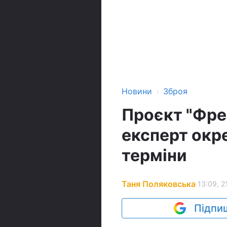
›
Новини
Зброя
Проєкт "Фрея
експерт окр
терміни
Таня Поляковська
13:09, 2
Підпиш