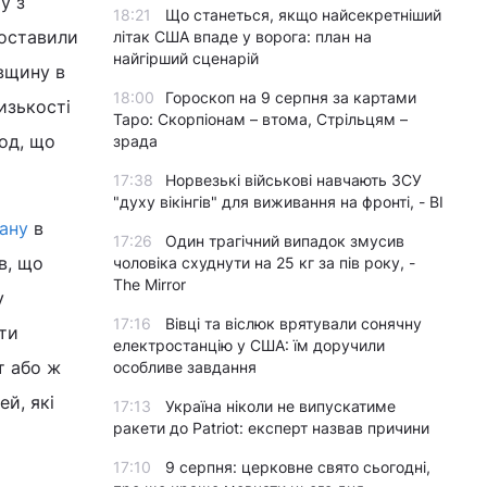
у з
18:21
Що станеться, якщо найсекретніший
поставили
літак США впаде у ворога: план на
найгірший сценарій
івщину в
18:00
Гороскоп на 9 серпня за картами
лизькості
Таро: Скорпіонам – втома, Стрільцям –
од, що
зрада
17:38
Норвезькі військові навчають ЗСУ
"духу вікінгів" для виживання на фронті, - BI
ану
в
17:26
Один трагічний випадок змусив
в, що
чоловіка схуднути на 25 кг за пів року, -
The Mirror
у
17:16
Вівці та віслюк врятували сонячну
ти
електростанцію у США: їм доручили
т або ж
особливе завдання
ей, які
17:13
Україна ніколи не випускатиме
ракети до Patriot: експерт назвав причини
17:10
9 серпня: церковне свято сьогодні,