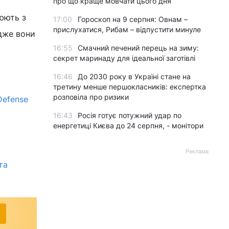
про що краще мовчати цього дня
цюють з
17:00
Гороскоп на 9 серпня: Овнам –
прислухатися, Рибам – відпустити минуле
адже вони
16:55
Смачний печений перець на зиму:
секрет маринаду для ідеальної заготівлі
16:46
До 2030 року в Україні стане на
третину менше першокласників: експертка
розповіла про ризики
Defense
16:43
Росія готує потужний удар по
енергетиці Києва до 24 серпня, - монітори
Реклама
та