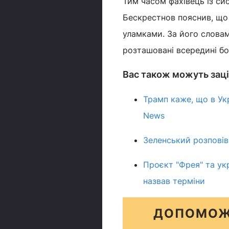
Тим часом фахівець із си
Бескрестнов пояснив, щ
уламками. За його словам
розташовані всередині б
Вас також можуть заці
Трамп каже, що в Укр
News
Зеленський розповів,
Проєкт "Фрея" та ук
назвав терміни
ДОПОМОЖ