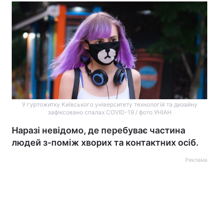
У гуртожитку Київського університету технологій та дизайну
зафіксовано спалах COVID-19 / фото УНІАН
Наразі невідомо, де перебуває частина
людей з-поміж хворих та контактних осіб.
Реклама