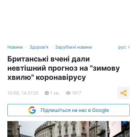
›
›
Новини
Здоров'я
Зарубіжні новини
рус
Британські вчені дали
невтішний прогноз на "зимову
хвилю" коронавірусу
10:06, 14.07.20
1 хв.
1617
Підпишіться на нас в Google