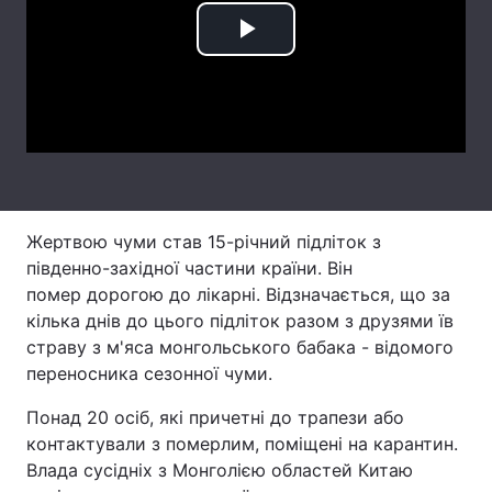
Лонгріди
Play
Video
Відео з Youtube
Статті
Інтерв'ю
Думки
Архів
Вакансії
Жертвою чуми став 15-річний підліток з
Контакти
південно-західної частини країни. Він
помер дорогою до лікарні. Відзначається, що за
Послуги
кілька днів до цього підліток разом з друзями їв
страву з м'яса монгольського бабака - відомого
переносника сезонної чуми.
Понад 20 осіб, які причетні до трапези або
контактували з померлим, поміщені на карантин.
Влада сусідніх з Монголією областей Китаю