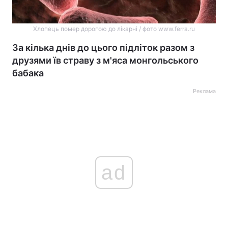
Хлопець помер дорогою до лікарні / фото www.ferra.ru
За кілька днів до цього підліток разом з
друзями їв страву з м'яса монгольського
бабака
Реклама
ad