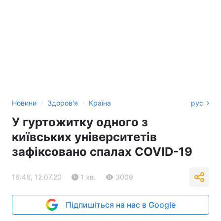
›
›
Новини
Здоров'я
Країна
рус
У гуртожитку одного з
київських університетів
зафіксовано спалах COVID-19
16:48, 12.07.20
1 хв.
3009
Підпишіться на нас в Google