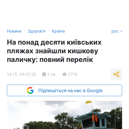
›
›
Новини
Здоров'я
Країна
рус
На понад десяти київських
пляжах знайшли кишкову
паличку: повний перелік
14:15, 09.07.20
2 хв.
3716
Підпишіться на нас в Google