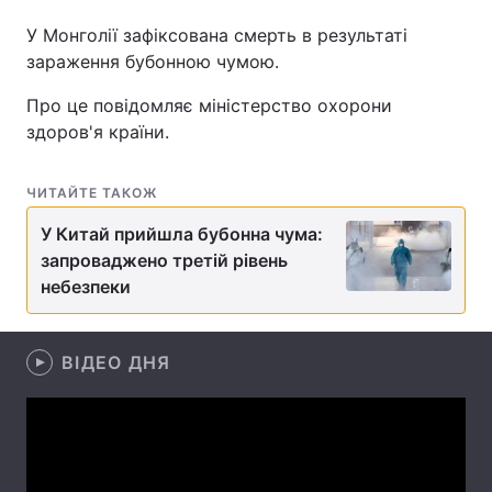
У Монголії зафіксована смерть в результаті
зараження бубонною чумою.
Головна
Війна
Про це повідомляє міністерство охорони
здоров'я країни.
Україна
Політика
Економіка
Світ
ЧИТАЙТЕ ТАКОЖ
У Китай прийшла бубонна чума:
Спорт
Наука
запроваджено третій рівень
небезпеки
Техно і зв'язок
Лайт
Зброя
Інциденти
ВІДЕО ДНЯ
Здоров'я
Туризм
Цікавинки
Погода
Екологія
Регіони