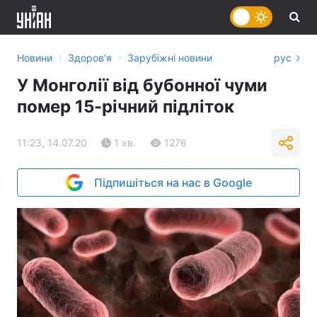
›
›
Новини
Здоров'я
Зарубіжні новини
рус
У Монголії від бубонної чуми
помер 15-річний підліток
11:23, 14.07.20
1 хв.
1276
Підпишіться на нас в Google