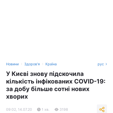
›
›
Новини
Здоров'я
Країна
рус
У Києві знову підскочила
кількість інфікованих COVID-19:
за добу більше сотні нових
хворих
09:02, 14.07.20
1 хв.
3198