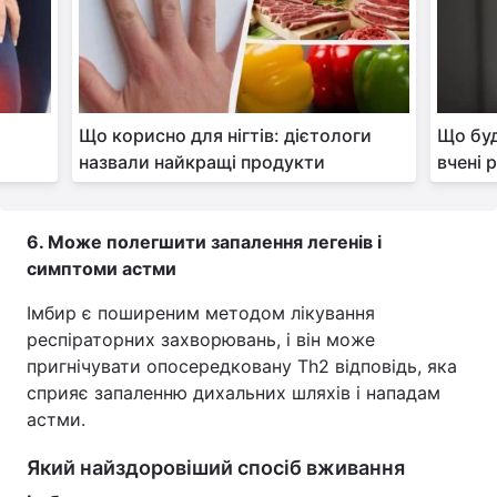
Що корисно для нігтів: дієтологи
Що буд
назвали найкращі продукти
вчені 
6. Може полегшити запалення легенів і
симптоми астми
Імбир є поширеним методом лікування
респіраторних захворювань, і він може
пригнічувати опосередковану Th2 відповідь, яка
сприяє запаленню дихальних шляхів і нападам
астми.
Який найздоровіший спосіб вживання