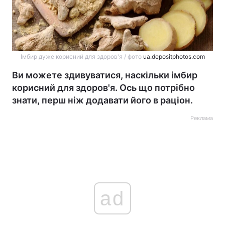
Імбир дуже корисний для здоров'я / фото
ua.depositphotos.com
Ви можете здивуватися, наскільки імбир
корисний для здоров'я. Ось що потрібно
знати, перш ніж додавати його в раціон.
Реклама
ad