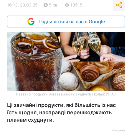
16:13, 23.03.25
5 хв.
13515
Підпишіться на нас в Google
Названо продукти, які заважають схуднути / колаж УНІАН
Ці звичайні продукти, які більшість із нас
їсть щодня, насправді перешкоджають
планам схуднути.
Реклама