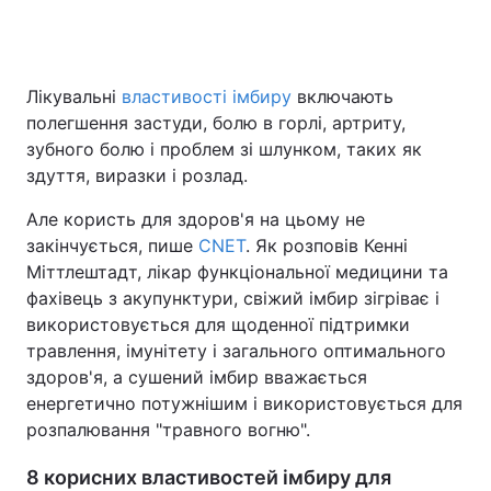
Головна
Війна
Лікувальні
властивості імбиру
включають
полегшення застуди, болю в горлі, артриту,
Україна
Політика
зубного болю і проблем зі шлунком, таких як
здуття, виразки і розлад.
Економіка
Світ
Але користь для здоров'я на цьому не
Спорт
Наука
закінчується, пише
CNET
. Як розповів Кенні
Міттлештадт, лікар функціональної медицини та
Техно і зв'язок
Лайт
фахівець з акупунктури, свіжий імбир зігріває і
використовується для щоденної підтримки
Зброя
Інциденти
травлення, імунітету і загального оптимального
здоров'я, а сушений імбир вважається
Здоров'я
Туризм
енергетично потужнішим і використовується для
розпалювання "травного вогню".
Цікавинки
Погода
8 корисних властивостей імбиру для
Екологія
Регіони