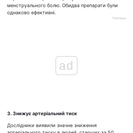
менструального болю. Обидва препарати були
однаково ефективні.
Реклама
ad
3. Знижує артеріальний тиск
Дослідники виявили значне зниження
артеріального тиску в людей, старших за 50