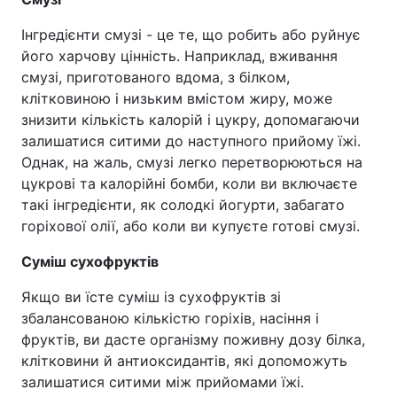
Інгредієнти смузі - це те, що робить або руйнує
його харчову цінність. Наприклад, вживання
смузі, приготованого вдома, з білком,
клітковиною і низьким вмістом жиру, може
знизити кількість калорій і цукру, допомагаючи
залишатися ситими до наступного прийому їжі.
Однак, на жаль, смузі легко перетворюються на
цукрові та калорійні бомби, коли ви включаєте
такі інгредієнти, як солодкі йогурти, забагато
горіхової олії, або коли ви купуєте готові смузі.
Суміш сухофруктів
Якщо ви їсте суміш із сухофруктів зі
збалансованою кількістю горіхів, насіння і
фруктів, ви дасте організму поживну дозу білка,
клітковини й антиоксидантів, які допоможуть
залишатися ситими між прийомами їжі.