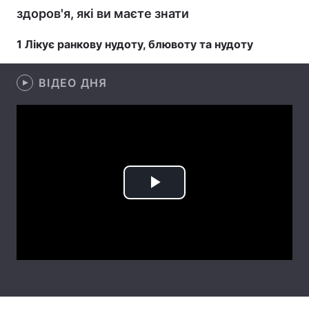
здоров'я, які ви маєте знати
Лонгріди
1 Лікує ранкову нудоту, блювоту та нудоту
Відео з Youtube
Статті
ВІДЕО ДНЯ
Інтерв'ю
Думки
Архів
Вакансії
Контакти
Послуги
Play
Video