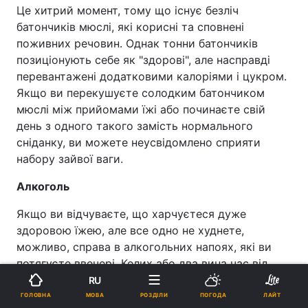
Це хитрий момент, тому що існує безліч
батончиків мюслі, які корисні та сповнені
поживних речовин. Однак тонни батончиків
позиціонують себе як "здорові", але насправді
перевантажені додатковими калоріями і цукром.
Якщо ви перекушуєте солодким батончиком
мюслі між прийомами їжі або починаєте свій
день з одного такого замість нормального
сніданку, ви можете неусвідомлено сприяти
набору зайвої ваги.
Алкоголь
Якщо ви відчуваєте, що харчуєтеся дуже
здоровою їжею, але все одно не худнете,
можливо, справа в алкогольних напоях, які ви
потягуєте ввечері. Келих або два вина час від
часу досить нешкідливі, але якщо у вас є звичка
RU
потягувати вино перед сном або часто
МОВА
ГОЛОВНА
РОЗДІЛИ
ПОГОДА
ЛАЙТ