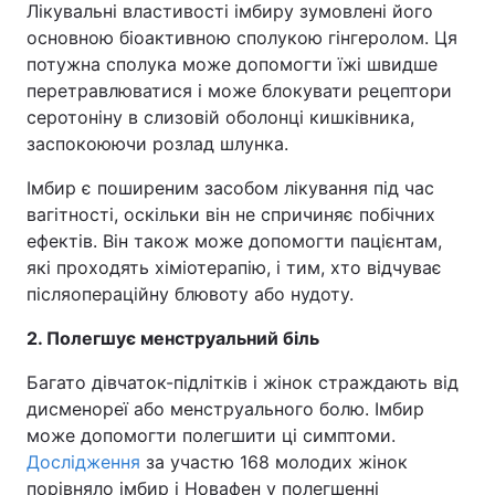
Лікувальні властивості імбиру зумовлені його
основною біоактивною сполукою гінгеролом. Ця
Тема оформлення
потужна сполука може допомогти їжі швидше
перетравлюватися і може блокувати рецептори
серотоніну в слизовій оболонці кишківника,
заспокоюючи розлад шлунка.
Імбир є поширеним засобом лікування під час
вагітності, оскільки він не спричиняє побічних
ефектів. Він також може допомогти пацієнтам,
які проходять хіміотерапію, і тим, хто відчуває
післяопераційну блювоту або нудоту.
2. Полегшує менструальний біль
Багато дівчаток-підлітків і жінок страждають від
дисменореї або менструального болю. Імбир
може допомогти полегшити ці симптоми.
Дослідження
за участю 168 молодих жінок
порівняло імбир і Новафен у полегшенні