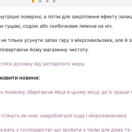
утрішні поверхні, а потім для закріплення ефекту зали
ою гущею, содою або скибочками лимона на ніч.
не тільки усунути запах гару з мікрохвильовки, але й 
 повертаючи йому магазинну чистоту.
стити духовку від застарілого жиру
.
кавити новини:
ь помилку, зберігаючи яйця в цьому місці: де їх краще
 стануть як нові: знадобляться сода і мікрохвильовка
ужать у господарстві: що зробити з тюлю для дому та