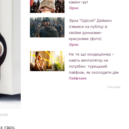
камінг-аут
Зірки
Зірка "Одіссеї" Деймон
з'явився на публіці зі
своїми доньками-
красунями (фото)
Зірки
Не те що кондиціонер –
навіть вентилятор не
потрібен: турецький
лайфхак, як охолодити дім
Лайфхаки
Реклама
.com
х гару.