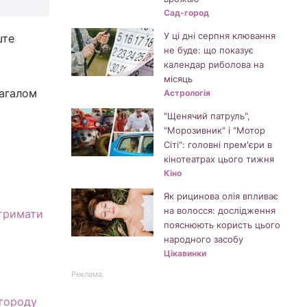
Сад-город
У ці дні серпня клювання
ште
не буде: що показує
календар риболова на
місяць
загалом
Астрологія
"Щенячий патруль",
"Морозивник" і "Мотор
Сіті": головні прем'єри в
кінотеатрах цього тижня
Кіно
Як рицинова олія впливає
на волосся: дослідження
 тримати
пояснюють користь цього
народного засобу
Цікавинки
Реклама
 городу