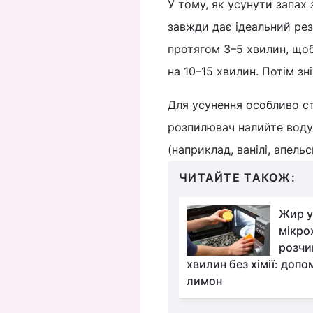
У тому, як усунути запах
завжди дає ідеальний рез
протягом 3–5 хвилин, щоб
на 10–15 хвилин. Потім зн
Для усунення особливо ст
розпилювач налийте воду,
(наприклад, ванілі, апельс
ЧИТАЙТЕ ТАКОЖ:
Що можна спалити в
Жир у
грубці, щоб
мікро
прочистити димохід:
розчи
одного разу
хвилин без хімії: допо
лимон