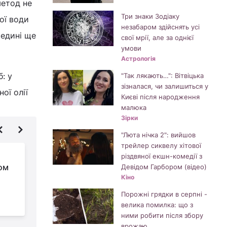
метод не
Три знаки Зодіаку
ої води
незабаром здійснять усі
редині ще
свої мрії, але за однієї
умови
Астрологія
: у
"Так лякають…": Вітвіцька
зізналася, чи залишиться у
ої олії
Києві після народження
малюка
Зірки
"Люта нічка 2": вийшов
трейлер сиквелу хітової
Як посмажити мойву
різдвяної екшн-комедії з
ом
без запаху: хитрий
Девідом Гарбором (відео)
Кіно
спосіб - здивує навіть
досвідчених господинь
в
Порожні грядки в серпні -
велика помилка: що з
ними робити після збору
врожаю