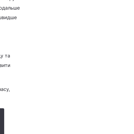
подальше
йшвидше
у та
авити
асу,