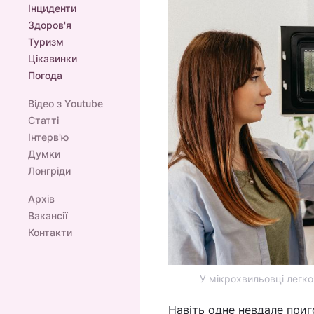
Інциденти
Здоров'я
Туризм
Цікавинки
Погода
Відео з Youtube
Статті
Інтерв'ю
Думки
Лонгріди
Архів
Вакансії
Контакти
У мікрохвильовці легко
Навіть одне невдале приг