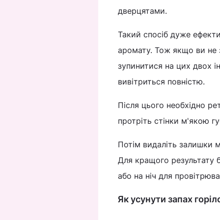
дверцятами.
Такий спосіб дуже ефекти
аромату. Тож якщо ви не 
зупинитися на цих двох і
вивітриться повністю.
Після цього необхідно ре
протріть стінки м'якою г
Потім видаліть залишки 
Для кращого результату 
або на ніч для провітрюва
Як усунути запах горіл