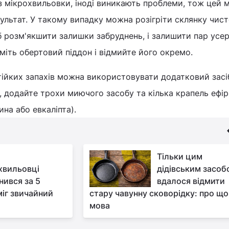
 з мікрохвильовки, іноді виникають проблеми, тож цей 
ультат. У такому випадку можна розігріти склянку чист
 розм'якшити залишки забруднень, і залишити пар усе
іміть обертовий піддон і відмийте його окремо.
ійких запахів можна використовувати додатковий засіб
 додайте трохи миючого засобу та кілька крапель ефірн
ина або евкаліпта).
Тільки цим
хвильовці
дідівським засоб
нився за 5
вдалося відмити
міг звичайний
стару чавунну сковорідку: про що
мова