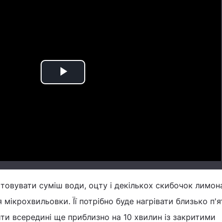
Play
Video
овувати суміш води, оцту і декількох скибочок лимон
 мікрохвильовки. Її потрібно буде нагрівати близько п'я
ити всередині ще приблизно на 10 хвилин із закритими