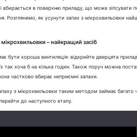
і вбирається в поверхню приладу, що може зіпсувати 
ня. Розглянемо, як усунути запах з мікрохвильовки на
з мікрохвильовки – найкращий засіб
є бути хороша вентиляція: відкрийте дверцята прилад
 їх так хоча б на кілька годин. Також поруч можна пост
вона частково вбирає неприємні запахи.
запаху з мікрохвильовки таким методом займає багато ч
 перейти до наступного етапу.