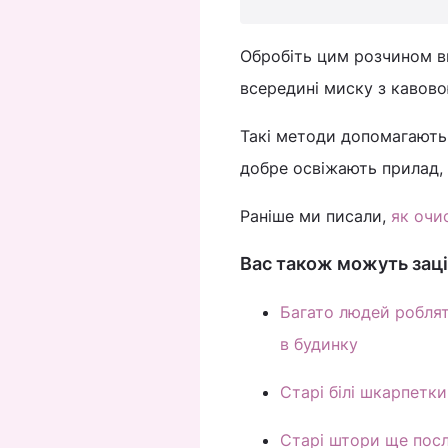
Обробіть цим розчином вн
всередині миску з кавов
Такі методи допомагають 
добре освіжають прилад,
Раніше ми писали,
як очи
Вас також можуть заці
Багато людей роблят
в будинку
Старі білі шкарпетки
Старі штори ще посл