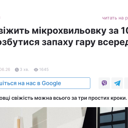
и
читать на 
віжить мікрохвильовку за 1
озбутися запаху гару всере
.06.26
3 хв.
1645
іться на нас в Google
вці свіжість можна всього за три простих кроки.