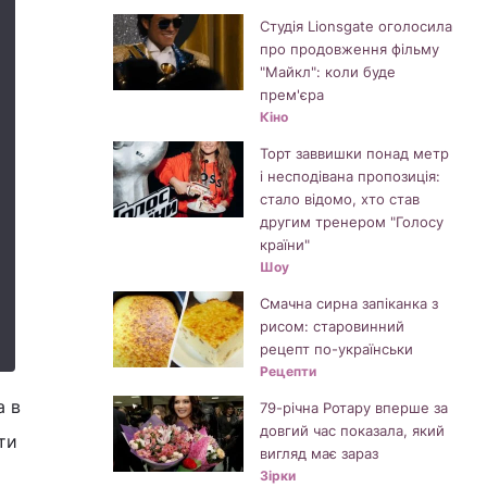
Студія Lionsgate оголосила
про продовження фільму
"Майкл": коли буде
прем'єра
Кіно
Торт заввишки понад метр
і несподівана пропозиція:
стало відомо, хто став
другим тренером "Голосу
країни"
Шоу
Смачна сирна запіканка з
рисом: старовинний
рецепт по-українськи
Рецепти
а в
79-річна Ротару вперше за
довгий час показала, який
ти
вигляд має зараз
Зірки