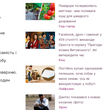
Помідори почервоніють
миттєво: чим поливати
кущі для швидкого
о
дозрівання
Сад-город
 не
Facebook, дрон і самокат у
XVII столітті: винаходи
Ореста із серіалу "Пригоди
козака Виговського", які
мність і
випередили час
обу.
Кіно
Постійно купую одноразові
оверхню.
пелюшки, хоча собак у
мене немає: ось як
годин
використовую у побуті
Лайфхаки
Дантес показався з новою
коханою (фото)
Зірки