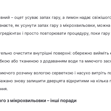
вний – оцет усуває запах гару, а лимон надає свіжішог
знаєте, як усунути запах гару з мікрохвильовки, можна
нгредієнтах і просто повторювати процедуру, поки гару
тельно очистити внутрішні поверхні: обережно вийміть є
убкою або тканиною з додаванням води та миючого зас
миючого розчину вологою серветкою і насухо витріть п
бажано знову залишити дверцята відкритими на кілька 
ння.
ого з мікрохвильовки – інші поради