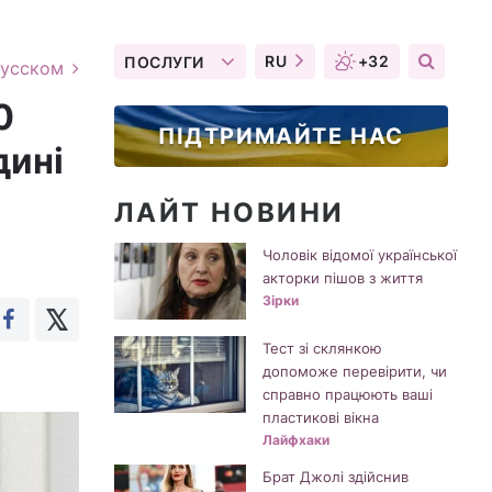
RU
+32
ПОСЛУГИ
русском
0
ПІДТРИМАЙТЕ НАС
дині
ЛАЙТ НОВИНИ
Чоловік відомої української
акторки пішов з життя
Зірки
Тест зі склянкою
допоможе перевірити, чи
справно працюють ваші
пластикові вікна
Лайфхаки
Брат Джолі здійснив