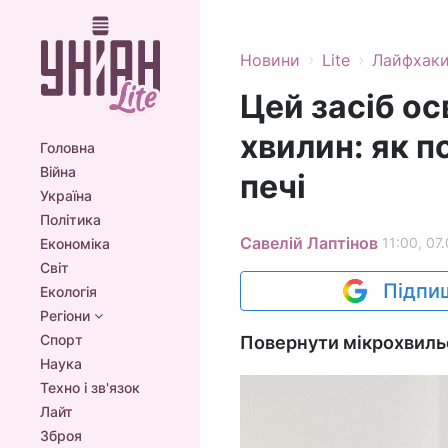
›
›
Новини
Lite
Лайфхак
Цей засіб ос
хвилин: як п
Головна
Війна
печі
Україна
Політика
Савелій Лаптінов
11:00, 07
Економіка
Світ
Підпиш
Екологія
Регіони
Спорт
Повернути мікрохвильо
Наука
Техно і зв'язок
Лайт
Зброя