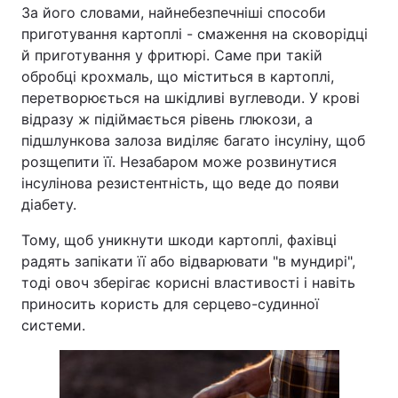
За його словами, найнебезпечніші способи
приготування картоплі - смаження на сковорідці
й приготування у фритюрі. Саме при такій
обробці крохмаль, що міститься в картоплі,
перетворюється на шкідливі вуглеводи. У крові
відразу ж підіймається рівень глюкози, а
підшлункова залоза виділяє багато інсуліну, щоб
розщепити її. Незабаром може розвинутися
інсулінова резистентність, що веде до появи
діабету.
Тому, щоб уникнути шкоди картоплі, фахівці
радять запікати її або відварювати "в мундирі",
тоді овоч зберігає корисні властивості і навіть
приносить користь для серцево-судинної
системи.