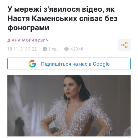
Новини
Lite
Музика
рус
У мережі з'явилося відео, як
Настя Каменських співає без
фонограми
ДІАНА МОГИЛЄВИЧ
18:11, 31.10.22
1 хв.
42046
Підпишіться на нас в Google