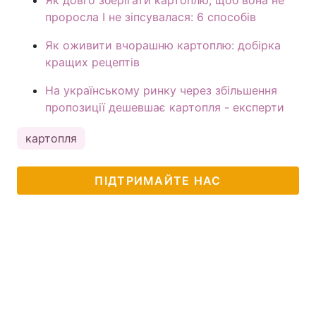
Як довго зберігати картоплю, щоб вона не
проросла І не зіпсувалася: 6 способів
Як оживити вчорашню картоплю: добірка
кращих рецептів
На українському ринку через збільшення
пропозиції дешевшає картопля - експерти
картопля
ПІДТРИМАЙТЕ НАС