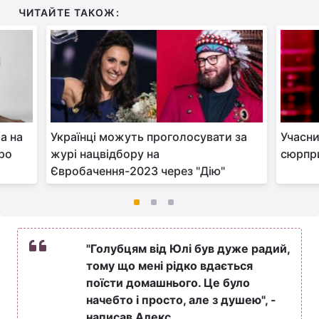
ЧИТАЙТЕ ТАКОЖ:
а на
Українці можуть проголосувати за
Учасни
про
журі нацвідбору на
сюрпри
Євробачення-2023 через "Дію"
"Голубцям від Юлі був дуже радий,
тому що мені рідко вдається
поїсти домашнього. Це було
начебто і просто, але з душею", -