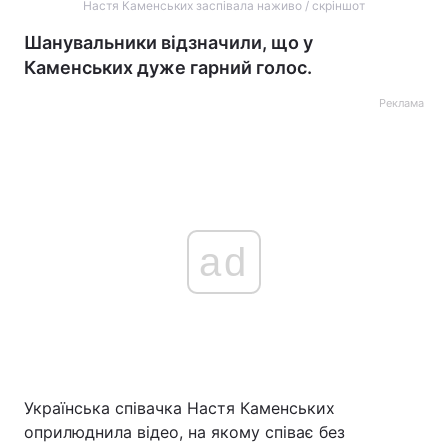
Настя Каменських заспівала наживо / скріншот
Шанувальники відзначили, що у
Каменських дуже гарний голос.
Реклама
ad
Українська співачка Настя Каменських
оприлюднила відео, на якому співає без