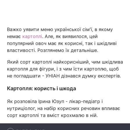
Головна
Війна
Важко уявити меню української сім'ї, в якому
немає
картоплі
. Але, як виявилося, цей
Україна
Політика
популярний овоч має як корисні, так і шкідливі
властивості. Розглянемо їх детальніше.
Економіка
Світ
Який сорт картоплі найкорисніший, чим шкідлива
Спорт
Наука
картопля для фігури, і з чим їсти картоплю, щоб
не погладшати - УНІАН дізнався думку експертів.
Техно і зв'язок
Лайт
Картопля: користь і шкода
Зброя
Інциденти
Як розповіла Ірина Юзуп - лікар-педіатр і
Здоров'я
Туризм
нутриціолог, на набір корисних речовин впливає
Цікавинки
Погода
сорт картоплі та вміст крохмалю в ній.
Екологія
Регіони