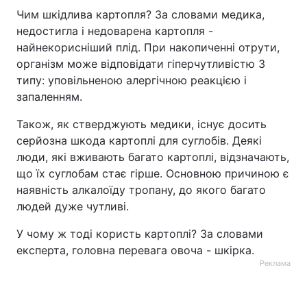
Чим шкідлива картопля? За словами медика,
Тема оформлення
недостигла і недоварена картопля -
найнекорисніший плід. При накопиченні отрути,
організм може відповідати гіперчутливістю 3
типу: уповільненою алергічною реакцією і
запаленням.
Також, як стверджують медики, існує досить
серйозна шкода картоплі для суглобів. Деякі
люди, які вживають багато картоплі, відзначають,
що їх суглобам стає гірше. Основною причиною є
наявність алкалоїду тропану, до якого багато
людей дуже чутливі.
У чому ж тоді користь картоплі? За словами
експерта, головна перевага овоча - шкірка.
Реклама