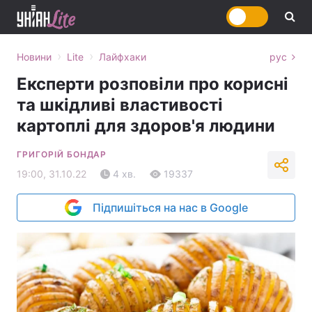
›
›
Новини
Lite
Лайфхаки
рус
Експерти розповіли про корисні
та шкідливі властивості
картоплі для здоров'я людини
ГРИГОРІЙ БОНДАР
19:00, 31.10.22
4 хв.
19337
Підпишіться на нас в Google