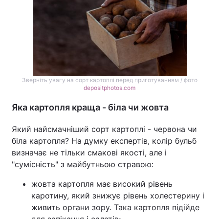
Зверніть увагу на сорт картоплі перед приготуванням / фото
depositphotos.com
Яка картопля краща - біла чи жовта
Який найсмачніший сорт картоплі - червона чи
біла картопля? На думку експертів, колір бульб
визначає не тільки смакові якості, але і
"сумісність" з майбутньою стравою:
жовта картопля має
високий рівень
каротину, який знижує рівень холестерину і
живить органи зору. Така картопля підійде