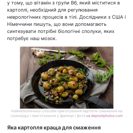
у тому, що вітамін з групи B6, який міститися в
картоплі, необхідний для регулювання
неврологічних процесів в тілі. Дослідники з США і
Німеччини пишуть, що вони допомагають
синтезувати потрібні біологічні сполуки, яких
потребує наш мозок.
Найнебезпечніші способи приготування картоплі-смаження на
сковорідці і приготування у фритюрі / фото
ua.depositphotos.com
Яка картопля краща для смаження