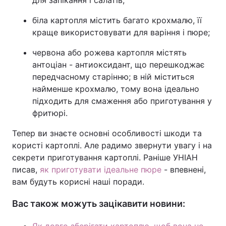
для запікання і салатів;
біла картопля містить багато крохмалю, її
краще використовувати для варіння і пюре;
червона або рожева картопля містять
антоціан - антиоксидант, що перешкоджає
передчасному старінню; в ній міститься
найменше крохмалю, тому вона ідеально
підходить для смаження або приготування у
фритюрі.
Тепер ви знаєте основні особливості шкоди та
користі картоплі. Але радимо звернути увагу і на
секрети приготування картоплі. Раніше УНІАН
писав,
як приготувати ідеальне пюре
- впевнені,
вам будуть корисні наші поради.
Вас також можуть зацікавити новини: