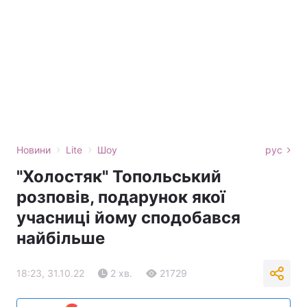
›
›
Новини
Lite
Шоу
рус
"Холостяк" Топольський
розповів, подарунок якої
учасниці йому сподобався
найбільше
18:23, 31.10.22
2 хв.
21729