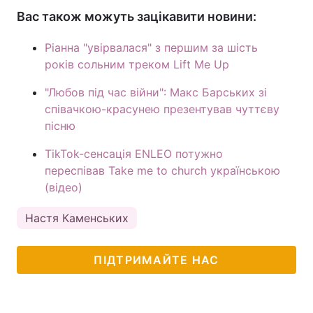
Вас також можуть зацікавити новини:
Ріанна "увірвалася" з першим
за шість
років
сольним треком Lift Me Up
"Любов під час війни": Макс Барських зі
співачкою-красунею презентував чуттєву
пісню
TikTok-сенсація ENLEO потужно
переспівав Take me to church українською
(відео)
Настя Каменських
ПІДТРИМАЙТЕ НАС