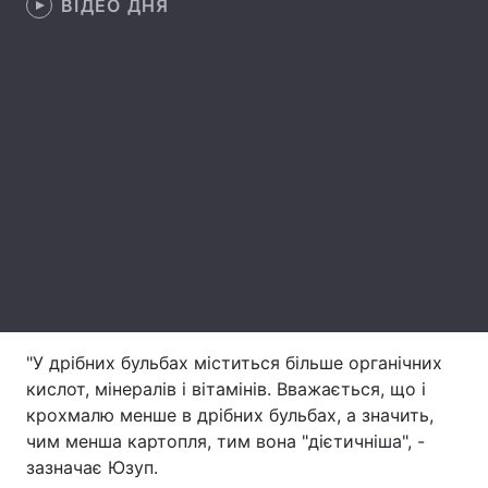
ВІДЕО ДНЯ
Лонгріди
Відео з Youtube
Статті
Інтерв'ю
Думки
Архів
Вакансії
Контакти
Послуги
"У дрібних бульбах міститься більше органічних
кислот, мінералів і вітамінів. Вважається, що і
крохмалю менше в дрібних бульбах, а значить,
чим менша картопля, тим вона "дієтичніша", -
зазначає Юзуп.