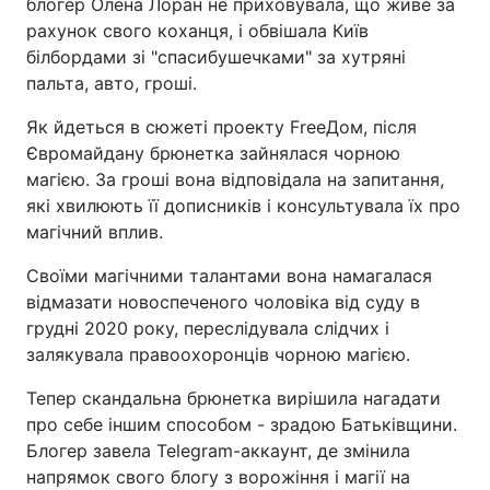
блогер Олена Лоран не приховувала, що живе за
рахунок свого коханця, і обвішала Київ
білбордами зі "спасибушечками" за хутряні
пальта, авто, гроші.
Як йдеться в сюжеті проекту FreeДом, після
Євромайдану брюнетка зайнялася чорною
магією. За гроші вона відповідала на запитання,
які хвилюють її дописників і консультувала їх про
магічний вплив.
Своїми магічними талантами вона намагалася
відмазати новоспеченого чоловіка від суду в
грудні 2020 року, переслідувала слідчих і
залякувала правоохоронців чорною магією.
Тепер скандальна брюнетка вирішила нагадати
про себе іншим способом - зрадою Батьківщини.
Блогер завела Telegram-аккаунт, де змінила
напрямок свого блогу з ворожіння і магії на