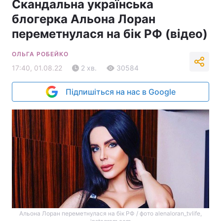
Скандальна українська
блогерка Альона Лоран
переметнулася на бік РФ (відео)
ОЛЬГА РОБЕЙКО
17:40, 01.08.22
2 хв.
30584
Підпишіться на нас в Google
Альона Лоран переметнулася на бік РФ / фото alenaloran_tvlife,