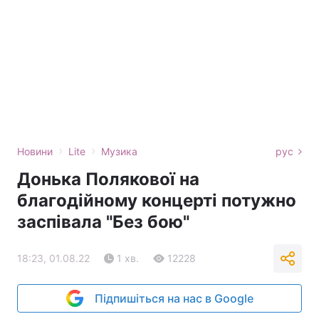
›
›
Новини
Lite
Музика
рус
Донька Полякової на
благодійному концерті потужно
заспівала "Без бою"
18:23, 01.08.22
1 хв.
12228
Підпишіться на нас в Google