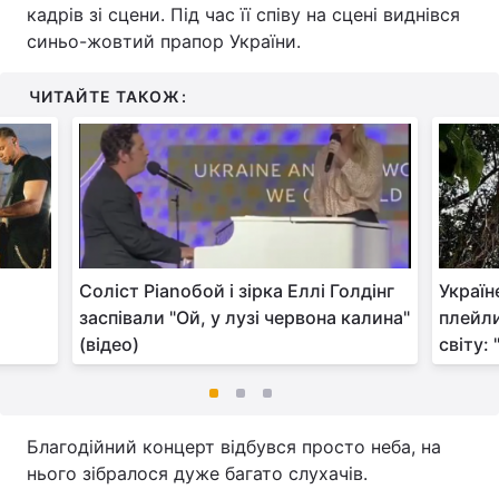
кадрів зі сцени. Під час її співу на сцені виднівся
синьо-жовтий прапор України.
ЧИТАЙТЕ ТАКОЖ:
Соліст Ріаnобой і зірка Еллі Голдінг
Україн
заспівали "Ой, у лузі червона калина"
плейли
(відео)
світу:
Благодійний концерт відбувся просто неба, на
нього зібралося дуже багато слухачів.