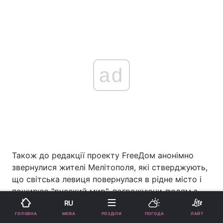
ad
Також до редакції проекту FreeДом анонімно
звернулися жителі Мелітополя, які стверджують,
що світська левиця повернулася в рідне місто і
поширює "русский мир", погрожуючи людям з
проукраїнською позицією комендатурою і
RU
розправою.
МОВА
ГОЛОВНА
РОЗДІЛИ
ПОГОДА
ЛАЙТ