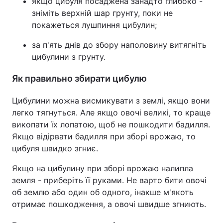
якщо цибуля посаджена занадто глибоко -
зніміть верхній шар грунту, поки не
покажеться лушпиння цибулин;
за п'ять днів до збору наполовину витягніть
цибулини з грунту.
Як правильно збирати цибулю
Цибулини можна висмикувати з землі, якщо вони
легко тягнуться. Але якщо овочі великі, то краще
викопати їх лопатою, щоб не пошкодити бадилля.
Якщо відірвати бадилля при зборі врожаю, то
цибуля швидко згниє.
Якщо на цибулину при зборі врожаю налипла
земля - приберіть її руками. Не варто бити овочі
об землю або один об одного, інакше м'якоть
отримає пошкодження, а овочі швидше згниють.