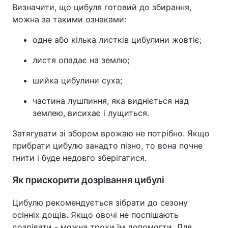
Визначити, що цибуля готовий до збирання,
Тема оформлення
можна за такими ознаками:
одне або кілька листків цибулини жовтіє;
листя опадає на землю;
шийка цибулини суха;
частина лушпиння, яка видніється над
землею, висихає і лущиться.
Затягувати зі збором врожаю не потрібно. Якщо
прибрати цибулю занадто пізно, то вона почне
гнити і буде недовго зберігатися.
Як прискорити дозрівання цибулі
Цибулю рекомендується зібрати до сезону
осінніх дощів. Якщо овочі не поспішають
дозрівати - можна трохи їм допомогти. Для