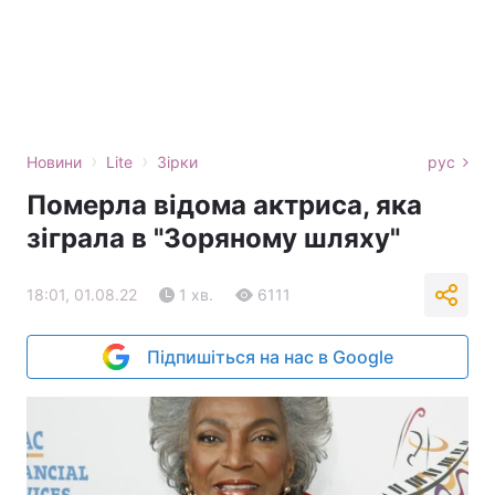
›
›
Новини
Lite
Зірки
рус
Померла відома актриса, яка
зіграла в "Зоряному шляху"
18:01, 01.08.22
1 хв.
6111
Підпишіться на нас в Google