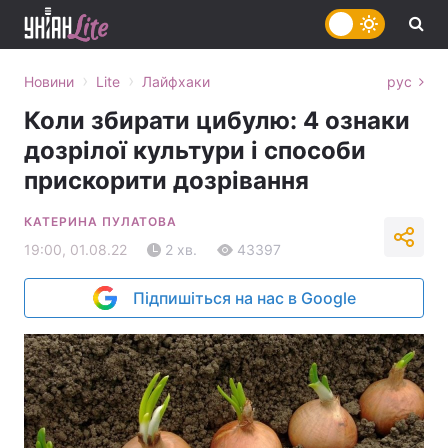
›
›
Новини
Lite
Лайфхаки
рус
Коли збирати цибулю: 4 ознаки
дозрілої культури і способи
прискорити дозрівання
КАТЕРИНА ПУЛАТОВА
19:00, 01.08.22
2 хв.
43397
Підпишіться на нас в Google