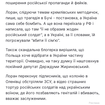
поширення російської пропаганди й фейків.
Лоран, слідуючи темам кремлівських методичок,
пише, що трагедія в Бучі - постановка, а Україна
сама себе бомбить. А ще вона переїхала у РФ і
написала, що там "її не образив жоден
російський солдат", а в Україні, за її словами, їй
погрожували "вбити її сім'ю".
Також скандальна блогерка вирішила, що
Польща хоче відібрати в України частину
території. Очевидно, на таку думку її наштовхнув
покійний депутат Держдуми Жириновський.
Лоран переконує підписників, що колонію в
Оленівці обстріляли ЗСУ, а відео страшних
тортур російських солдатів над українським
воїном, де його позбавляють геніталій і вбивають,
вважає заслуженими.
Реклама