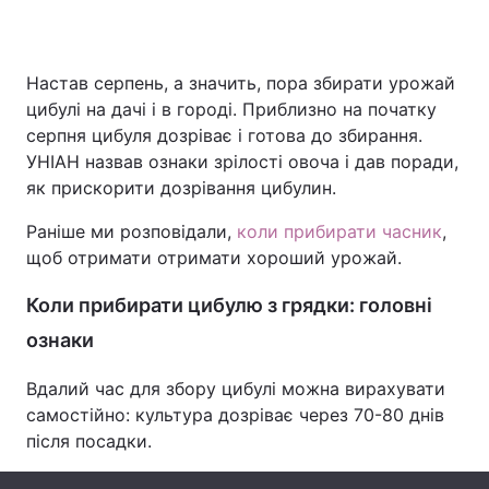
Настав серпень, а значить, пора збирати урожай
Головна
Війна
цибулі на дачі і в городі. Приблизно на початку
серпня цибуля дозріває і готова до збирання.
Україна
Політика
УНІАН назвав ознаки зрілості овоча і дав поради,
як прискорити дозрівання цибулин.
Економіка
Світ
Раніше ми розповідали,
коли прибирати часник
,
Спорт
Наука
щоб отримати отримати хороший урожай.
Техно і зв'язок
Лайт
Коли прибирати цибулю з грядки: головні
Зброя
Інциденти
ознаки
Здоров'я
Туризм
Вдалий час для збору цибулі можна вирахувати
самостійно: культура дозріває через 70-80 днів
Цікавинки
Погода
після посадки.
Екологія
Регіони