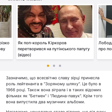
різко
Як поп-король Кіркоров
Лобода
ову
перетворився на путінського папугу
про по
(відео)
Зазначимо, що всесвітню славу зірці принесла
роль лейтенанта в "Зоряному шляху". Це було в
1966 році. Також вона зіграла і в таких відомих
фільмах як "Бетмен" і "Людина-павук". Крім того
вона випустила два музичних альбоми.
Нагадаємо, нещодавно стало відомо, що від раку