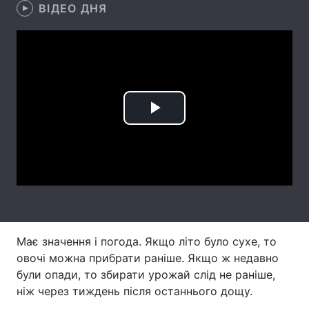
ВІДЕО ДНЯ
Лонгріди
Відео з Youtube
Статті
Інтерв'ю
Думки
Play
Архів
Вакансії
Video
Контакти
Послуги
Має значення і погода. Якщо літо було сухе, то
овочі можна прибрати раніше. Якщо ж недавно
були опади, то збирати урожай слід не раніше,
ніж через тиждень після останнього дощу.