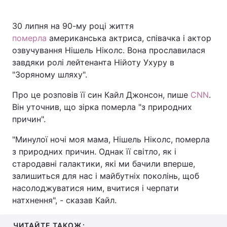
30 липня на 90-му році життя
померла
американська актриса, співачка і актор
озвучування Нішель Ніколс. Вона прославилася
завдяки ролі лейтенанта Нійоту Ухуру в
"Зоряному шляху".
Про це розповів її син Кайл Джонсон, пише
CNN
.
Він уточнив, що зірка померла "з природних
причин".
"Минулої ночі моя мама, Нішель Ніколс, померла
з природних причин. Однак її світло, як і
стародавні галактики, які ми бачили вперше,
залишиться для нас і майбутніх поколінь, щоб
насолоджуватися ним, вчитися і черпати
натхнення", - сказав Кайл.
ЧИТАЙТЕ ТАКОЖ: