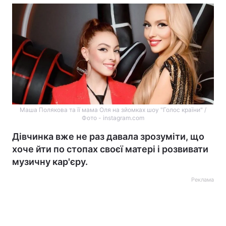
Маша Полякова та її мама Оля на зйомках шоу "Голос країни" /
Фото - instagram.com
Дівчинка вже не раз давала зрозуміти, що
хоче йти по стопах своєї матері і розвивати
музичну кар'єру.
Реклама