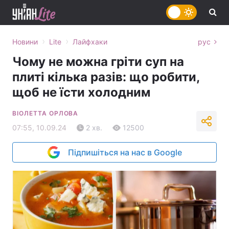
›
›
Новини
Lite
Лайфхаки
рус
Чому не можна гріти суп на
плиті кілька разів: що робити,
щоб не їсти холодним
ВІОЛЕТТА ОРЛОВА
07:55, 10.09.24
2 хв.
12500
Підпишіться на нас в Google