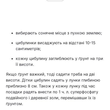
вибирають сонячне місце з пухкою землею;
цибулинки висаджують на відстані 10-15
сантиметрів;
кожну цибулину заглиблюють у ґрунт на три
її висоти.
Якщо ґрунт важкий, тоді садити треба на дві
висоти. Дітки цибулин садять у лунки глибиною
приблизно 8 см. Також у кожну лунку під час
посадки радять внести по 1 ч. л. суперфосфату
подвійного і деревної золи, перемішавши їх із
ґрунтом.