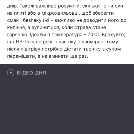
днів. Також важливо розуміти, скільки гріти суп
Лонгріди
на плиті або в мікрохвильовці, щоб зберегти
смак і безпеку їжі - важливо не доводити його до
кипіння, а зупинитися, коли страва стане
Відео з Youtube
Статті
гарячою. Ідеальна температура - 70ºC. Врахуйте,
що НВЧ-піч не розігріває їжу рівномірно, тому
Інтерв'ю
Думки
після підігріву потрібно дістати тарілку з супом і
Архів
Вакансії
перемішати, а не вмикати ще раз.
Контакти
ВІДЕО ДНЯ
Послуги