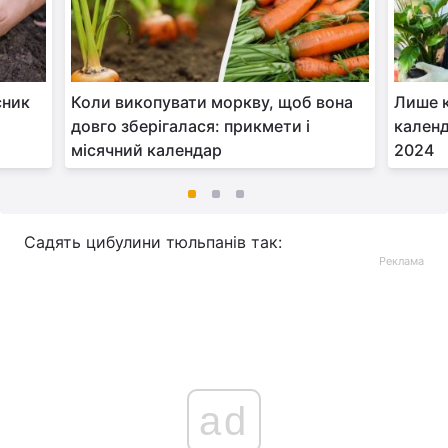
сник
Коли викопувати моркву, щоб вона
Лише к
довго зберігалася: прикмети і
календ
місячний календар
2024
Садять цибулини тюльпанів так:
Реклама
ad