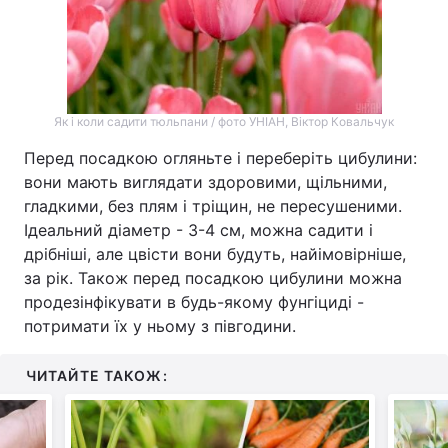
Як і коли садити тюльпани / фото УНІАН, Віктор Ковальчук
Перед посадкою огляньте і переберіть цибулини:
вони мають виглядати здоровими, щільними,
гладкими, без плям і тріщин, не пересушеними.
Ідеальний діаметр - 3-4 см, можна садити і
дрібніші, але цвісти вони будуть, найімовірніше,
за рік. Також перед посадкою цибулини можна
продезінфікувати в будь-якому фунгіциді -
потримати їх у ньому з півгодини.
ЧИТАЙТЕ ТАКОЖ: