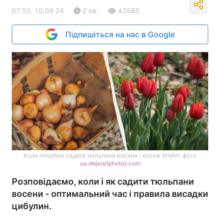
07:50, 10.09.24
2 хв.
43585
Підпишіться на нас в Google
Коли потрібно садити тюльпани восени / колаж УНІАН, фото
ua.depositphotos.com
Розповідаємо, коли і як садити тюльпани
восени - оптимальний час і правила висадки
цибулин.