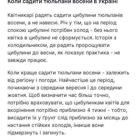
Коли садити тюльпани восени в Україні
Квітникарі радять садити цибулини тюльпанів
восени, а не навесні. Річ у тім, що на період
спокою цибулині потрібен холод - без нього
квітка в цибулині не сформується. Історія з
холодильником, де радять пророщувати
цибулини до весни, як показує практика - не
завжди працює.
Коли краще садити тюльпани восени - залежить
від регіону і погоди. Найчастіше це період,
починаючи з середини вересня і до середини
жовтня. Щоб визначити час більш точно,
потрібно враховувати, що цибулинкам квітів для
вкорінення потрібно приблизно 4 тижні - тобто,
висадити їх у ґрунт слід приблизно за місяць до
настання стійких холодів, інакше вони
підмерзнуть і загинуть.