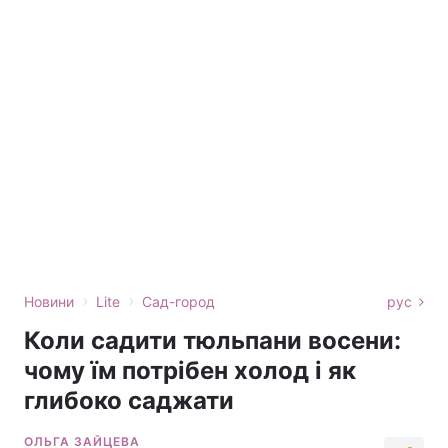
›
›
Новини
Lite
Сад-город
рус
Коли садити тюльпани восени:
чому їм потрібен холод і як
глибоко саджати
ОЛЬГА ЗАЙЦЕВА