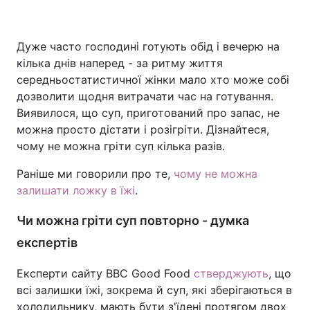
Дуже часто господині готують обід і вечерю на
Головна
Війна
кілька днів наперед - за ритму життя
середньостатистичної жінки мало хто може собі
Україна
Політика
дозволити щодня витрачати час на готування.
Виявилося, що суп, приготований про запас, не
Економіка
Світ
можна просто дістати і розігріти. Дізнайтеся,
чому не можна гріти суп кілька разів.
Спорт
Наука
Раніше ми говорили про те,
чому не можна
Техно і зв'язок
Лайт
залишати ложку в їжі
.
Зброя
Інциденти
Чи можна гріти суп повторно - думка
експертів
Здоров'я
Туризм
Експерти сайту BBC Good Food
Цікавинки
Погода
стверджують
, що
всі залишки їжі, зокрема й суп, які зберігаються в
Екологія
Регіони
холодильнику, мають бути з'їдені протягом двох