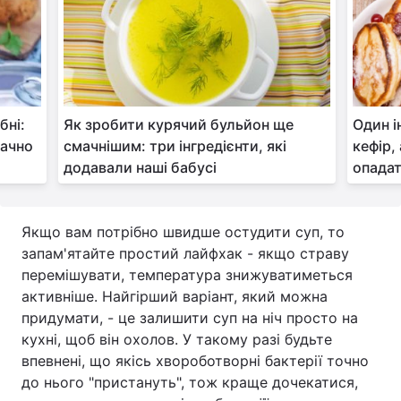
бні:
Як зробити курячий бульйон ще
Один і
мачно
смачнішим: три інгредієнти, які
кефір,
додавали наші бабусі
опада
Якщо вам потрібно швидше остудити суп, то
запам'ятайте простий лайфхак - якщо страву
перемішувати, температура знижуватиметься
активніше. Найгірший варіант, який можна
придумати, - це залишити суп на ніч просто на
кухні, щоб він охолов. У такому разі будьте
впевнені, що якісь хвороботворні бактерії точно
до нього "пристануть", тож краще дочекатися,