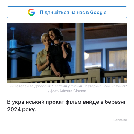
Підпишіться на нас в Google
Енн Гетевей та Джессіки Честейн у фільмі "Материнський інстинкт"
/ фото Adastra Cinema
В український прокат фільм вийде в березні
2024 року.
Реклама