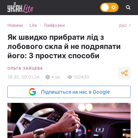
›
›
Новини
Lite
Лайфхаки
рус
Як швидко прибрати лід з
лобового скла й не подряпати
його: 3 простих способи
ОЛЬГА ЗАЙЦЕВА
18:35, 09.01.24
4 хв.
102430
Підпишіться на нас в Google