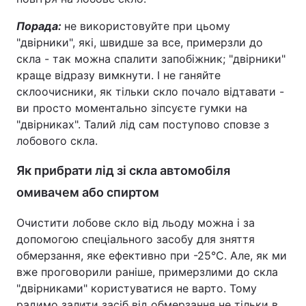
Порада:
не використовуйте при цьому
"двірники", які, швидше за все, примерзли до
скла - так можна спалити запобіжник; "двірники"
краще відразу вимкнути. І не ганяйте
склоочисники, як тільки скло почало відтавати -
ви просто моментально зіпсуєте гумки на
"двірниках". Талий лід сам поступово сповзе з
лобового скла.
Як прибрати лід зі скла автомобіля
омивачем або спиртом
Очистити лобове скло від льоду можна і за
допомогою спеціального засобу для зняття
обмерзання, яке ефективно при -25°С. Але, як ми
вже проговорили раніше, примерзлими до скла
"двірниками" користуватися не варто. Тому
радимо залити засіб від обмерзання не тільки в