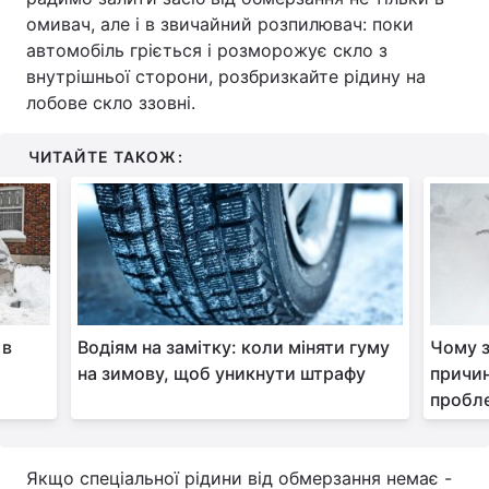
омивач, але і в звичайний розпилювач: поки
автомобіль гріється і розморожує скло з
внутрішньої сторони, розбризкайте рідину на
лобове скло ззовні.
ЧИТАЙТЕ ТАКОЖ:
 в
Водіям на замітку: коли міняти гуму
Чому з
на зимову, щоб уникнути штрафу
причин
пробл
Якщо спеціальної рідини від обмерзання немає -