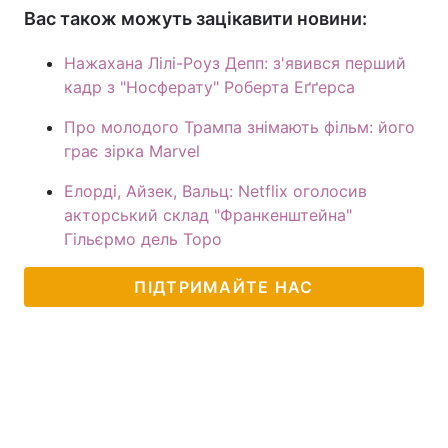
Вас також можуть зацікавити новини:
Нажахана Лілі-Роуз Депп: з'явився перший
кадр з "Носферату" Роберта Еґґерса
Про молодого Трампа знімають фільм: його
грає зірка Marvel
Елорді, Айзек, Вальц: Netflix оголосив
акторський склад "Франкенштейна"
Гільєрмо дель Торо
ПІДТРИМАЙТЕ НАС