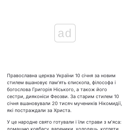
ad
Православна церква України 10 січня за новим
стилем вшановує пам'ять єпископа, філософа і
богослова Григорія Ніського, а також його
сестри, дияконіси Феозви. За старим стилем 10
січня вшановували 20 тисяч мучеників Нікомидії,
які постраждали за Христа.
У це народне свято готували і їли страви з м'яса:
домашню ковбасу, вареники, холодець, котлети.