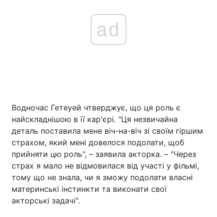
ad
Водночас Гетеуей чтверджує, що ця роль є
найскладнішою в її кар'єрі. "Ця незвичайна
деталь поставила мене віч-на-віч зі своїм гіршим
страхом, який мені довелося подолати, щоб
прийняти цю роль", – заявила акторка. – "Через
страх я мало не відмовилася від участі у фільмі,
тому що не знала, чи я зможу подолати власні
материнські інстинкти та виконати свої
акторські задачі".