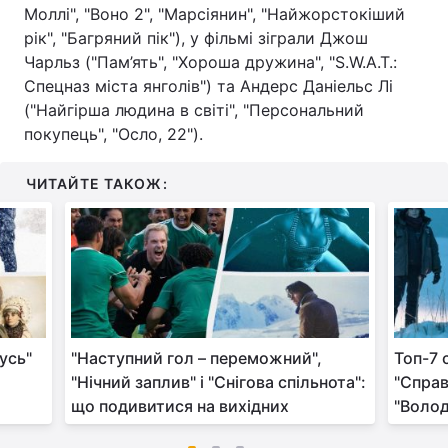
Моллі", "Воно 2", "Марсіянин", "Найжорстокіший
рік", "Багряний пік"), у фільмі зіграли Джош
Чарльз ("Пам’ять", "Хороша дружина", "S.W.A.T.:
Спецназ міста янголів") та Андерс Даніельс Лі
("Найгірша людина в світі", "Персональний
покупець", "Осло, 22").
ЧИТАЙТЕ ТАКОЖ:
усь"
"Наступний гол – переможний",
Топ-7 
"Нічний заплив" і "Снігова спільнота":
"Справ
що подивитися на вихідних
"Волод