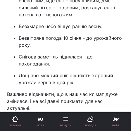
спекотним, йде сніг - посушливим, дме
сильний вітер - грозовим, розтанув сніг і
потепліло - непогожим.
Безхмарне небо віщує ранню весну.
Безвітряна погода 10 січня - до урожайного
року.
Снігова заметіль піднялася - до
похолодання.
Дощ або мокрий сніг обіцяють хороший
урожай зерна в цей рік.
Важливо відзначити, що в наш час клімат дуже
змінився, і не всі давні прикмети для нас
актуальні.
Реклама
RU
МОВА
ГОЛОВНА
РОЗДІЛИ
ПОГОДА
ЛАЙТ