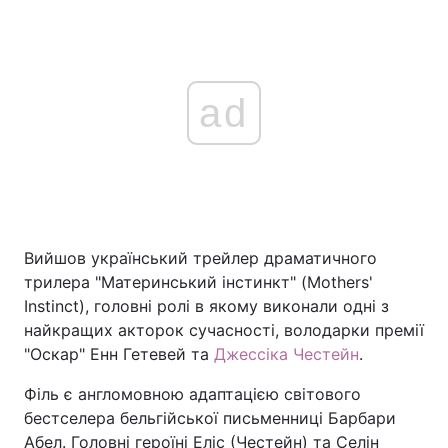
ad
Вийшов український трейлер драматичного
трилера "Материнський інстинкт" (Mothers'
Instinct), головні ролі в якому виконали одні з
найкращих акторок сучасності, володарки премії
"Оскар" Енн Гетевей та
Джессіка Честейн
.
Філь є англомовною адаптацією світового
бестселера бельгійської письменниці Барбари
Абел. Головні героїні Еліс (Честейн) та Селін