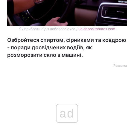
Як прибрати лід з лобового скла /
ua.depositphotos.com
Озбройтеся спиртом, сірниками та ковдрою
- поради досвідчених водіїв, як
розморозити скло в машині.
Реклама
ad