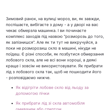
Зимовий ранок, на вулиці мороз, ви, як завжди,
Головна
Війна
поспішаєте, вибігаєте з дому - а у дворі на вас
чекає обмерзла машинка. І ви починаєте
Україна
Політика
комплекс заходів під назвою "розморозь до того,
як запізнишся". Але як ти тут не викручуйся, а
Економіка
Світ
поки не розморозиш скло в машині, нікуди не
Спорт
Наука
поїдеш. Є різні способи, як позбутися обмерзання
лобового скла, але не всі вони хороші, а деякі
Техно і зв'язок
Лайт
краще і зовсім не використовувати. Як прибрати
лід з лобового скла так, щоб не пошкодити його
Зброя
Інциденти
- розповідаємо нижче.
Здоров'я
Туризм
Як відігріти лобове скло від льоду за
допомогою пічки
Цікавинки
Погода
Як прибрати лід зі скла автомобіля
Екологія
Регіони
омивачем або спиртом