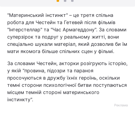
"Материнський інстинкт" – це третя спільна
робота для Честейн та Гетевей після фільмів
"Інтерстеллар" та "Час Армагеддону". За словами
суперзірок та подруг у реальному житті, вони
спеціально шукали матеріал, який дозволив би їм
мати якомога більше спільних сцен у фільмі.
За словами Честейн, акторки розігрують історію,
у якій "провина, підозри та параноя
просочуються в дружбу їхніх героїнь, оскільки
темні сторони психологічної битви поступаються
місцем темній стороні материнського
інстинкту".
Реклама