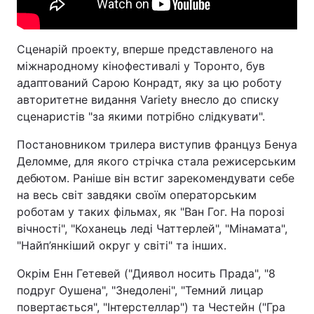
Сценарій проекту, вперше представленого на
міжнародному кінофестивалі у Торонто, був
адаптований Сарою Конрадт, яку за цю роботу
авторитетне видання Variety внесло до списку
сценаристів "за якими потрібно слідкувати".
Постановником трилера виступив француз Бенуа
Деломме, для якого стрічка стала режисерським
дебютом. Раніше він встиг зарекомендувати себе
на весь світ завдяки своїм операторським
роботам у таких фільмах, як "Ван Гог. На порозі
вічності", "Коханець леді Чаттерлей", "Мінамата",
"Найп’янкіший округ у світі" та інших.
Окрім Енн Гетевей ("Диявол носить Прада", "8
подруг Оушена", "Знедолені", "Темний лицар
повертається", "Інтерстеллар") та Честейн ("Гра