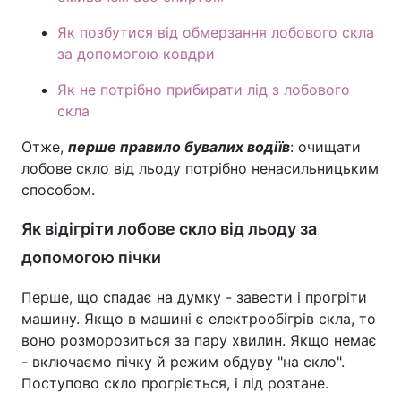
Лонгріди
Як позбутися від обмерзання лобового скла
за допомогою ковдри
Відео з Youtube
Статті
Як не потрібно прибирати лід з лобового
скла
Інтерв'ю
Думки
Отже,
п
ерше правило бувалих водіїв
: очищати
Архів
Вакансії
лобове скло від льоду потрібно ненасильницьким
способом.
Контакти
Як відігріти лобове скло від льоду за
Послуги
допомогою пічки
Перше, що спадає на думку - завести і прогріти
машину. Якщо в машині є електрообігрів скла, то
воно розморозиться за пару хвилин. Якщо немає
- включаємо пічку й режим обдуву "на скло".
Поступово скло прогріється, і лід розтане.