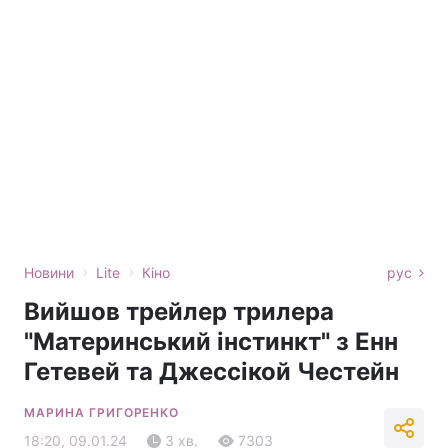
›
›
Новини
Lite
Кіно
рус
Вийшов трейлер трилера
"Материнський інстинкт" з Енн
Гетевей та Джессікой Честейн
МАРИНА ГРИГОРЕНКО
18:20, 09.01.24
3 хв.
7303