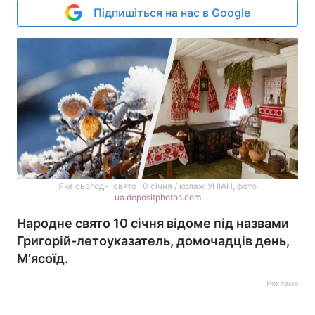
Підпишіться на нас в Google
Яке сьогодні свято 10 січня / колаж УНІАН, фото
ua.depositphotos.com
Народне свято 10 січня відоме під назвами
Григорій-летоуказатель, домочадців день,
М'ясоїд.
Реклама