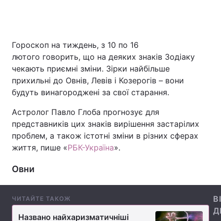
Головна
Війна
Гороскоп на тиждень, з 10 по 16
лютого говорить, що на деяких знаків Зодіаку
Україна
Політика
чекають приємні зміни. Зірки найбільше
прихильні до Овнів, Левів і Козерогів – вони
Економіка
Світ
будуть винагороджені за свої старання.
Спорт
Наука
Астролог Павло Глоба прогнозує для
представників цих знаків вирішення застарілих
Техно і зв'язок
Лайт
проблем, а також істотні зміни в різних сферах
життя, пише «
РБК-Україна
».
Зброя
Інциденти
Овни
Здоров'я
Туризм
Цікавинки
Погода
В
ЧИТАЙТЕ ТАКОЖ
Д
Екологія
Регіони
Названо найхаризматичніші