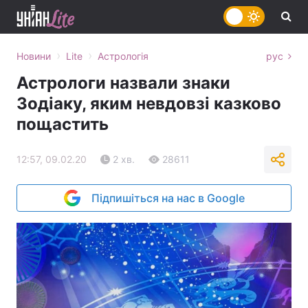
›
›
Новини
Lite
Астрологія
рус
Астрологи назвали знаки
Зодіаку, яким невдовзі казково
пощастить
12:57, 09.02.20
2 хв.
28611
Підпишіться на нас в Google