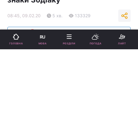
08:45, 09.02.20
5 хв.
133329
Підпишіться на нас в Google
RU
МОВА
ГОЛОВНА
РОЗДІЛИ
ПОГОДА
ЛАЙТ
За словами астрологів, місяць у Леві сприяє всім починанням /
фото pixabay.com
В цей день астрологи радять нам тримати
свої емоції під контролем і не вступати в