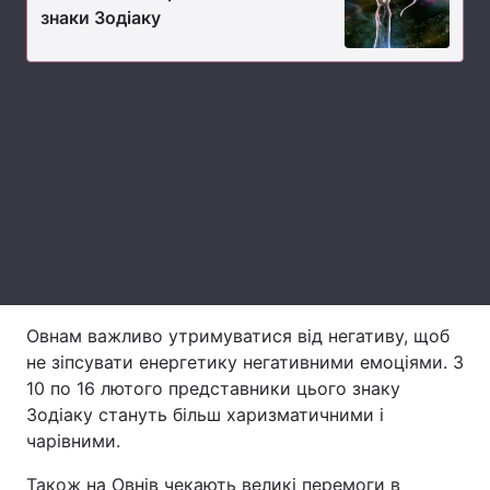
знаки Зодіаку
Лонгріди
Відео з Youtube
Статті
Інтерв'ю
Думки
Архів
Вакансії
Контакти
Послуги
Овнам важливо утримуватися від негативу, щоб
не зіпсувати енергетику негативними емоціями. З
10 по 16 лютого представники цього знаку
Зодіаку стануть більш харизматичними і
чарівними.
Також на Овнів чекають великі перемоги в