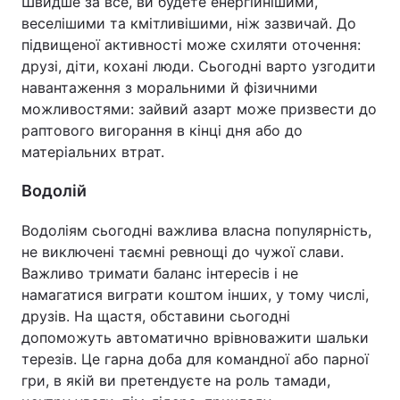
Швидше за все, ви будете енергійнішими,
веселішими та кмітливішими, ніж зазвичай. До
підвищеної активності може схиляти оточення:
друзі, діти, кохані люди. Сьогодні варто узгодити
навантаження з моральними й фізичними
можливостями: зайвий азарт може призвести до
раптового вигорання в кінці дня або до
матеріальних втрат.
Водолій
Водоліям сьогодні важлива власна популярність,
не виключені таємні ревнощі до чужої слави.
Важливо тримати баланс інтересів і не
намагатися виграти коштом інших, у тому числі,
друзів. На щастя, обставини сьогодні
допоможуть автоматично врівноважити шальки
терезів. Це гарна доба для командної або парної
гри, в якій ви претендуєте на роль тамади,