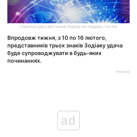
Гороскоп удачі для знаків Зодіаку на тиждень / noi.md
Впродовж тижня, з 10 по 16 лютого,
представників трьох знаків Зодіаку удача
буде супроводжувати в будь-яких
починаннях.
Реклама
ad