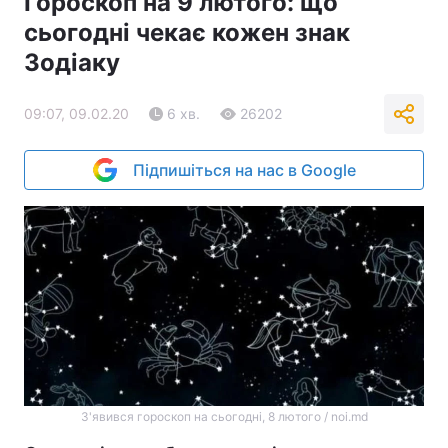
Гороскоп на 9 лютого: що
сьогодні чекає кожен знак
Зодіаку
09:07, 09.02.20
6 хв.
26202
Підпишіться на нас в Google
З'явився гороскоп на сьогодні, 8 лютого / noi.md