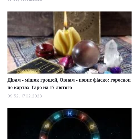
Лонгріди
Відео з Youtube
Статті
Інтерв'ю
Думки
Архів
Вакансії
Контакти
Дівам - мішок грошей, Овнам - повне фіаско: гороскоп
Послуги
по картах Таро на 17 лютого
09:52, 17.02.2023