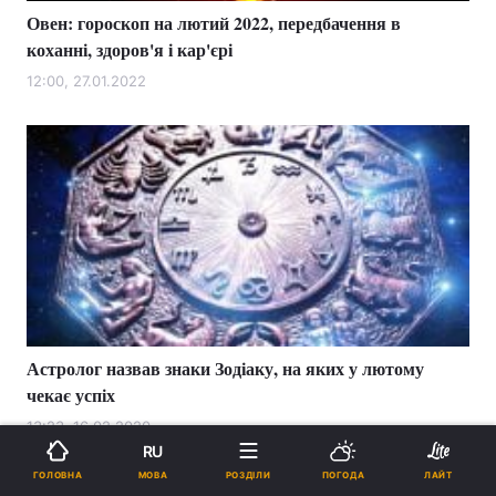
Овен: гороскоп на лютий 2022, передбачення в
коханні, здоров'я і кар'єрі
12:00, 27.01.2022
Астролог назвав знаки Зодіаку, на яких у лютому
чекає успіх
13:23, 16.02.2020
RU
МОВА
ГОЛОВНА
РОЗДІЛИ
ПОГОДА
ЛАЙТ