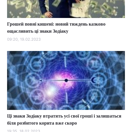
Грошей повні кишені: новий тиждень казково
Головна
Війна
ощасливить ці знаки Зодіаку
Україна
Політика
09:20, 19.02.2023
Економіка
Світ
Спорт
Наука
Техно і зв'язок
Лайт
Зброя
Інциденти
Здоров'я
Туризм
Ці знаки Зодіаку втратять усі свої гроші і залишаться
Цікавинки
Погода
біля розбитого корита вже скоро
Екологія
Регіони
19:35, 18.02.2023