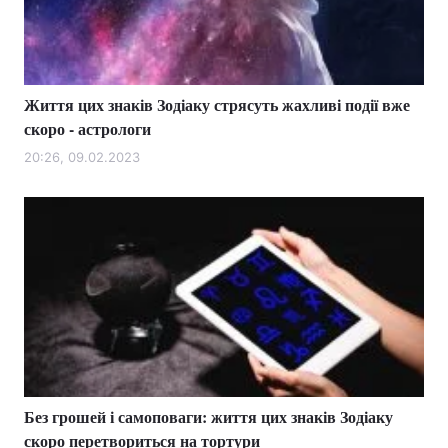
Життя цих знаків Зодіаку стрясуть жахливі події вже
скоро - астрологи
20:26, 09.02.2023
Без грошей і самоповаги: життя цих знаків Зодіаку
скоро перетвориться на тортури