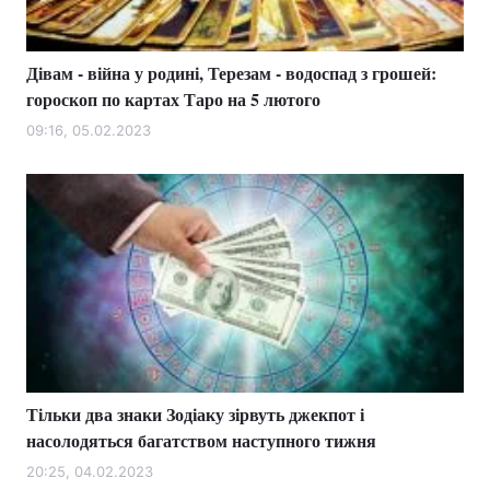
Дівам - війна у родині, Терезам - водоспад з грошей:
гороскоп по картах Таро на 5 лютого
09:16, 05.02.2023
Тільки два знаки Зодіаку зірвуть джекпот і
насолодяться багатством наступного тижня
20:25, 04.02.2023