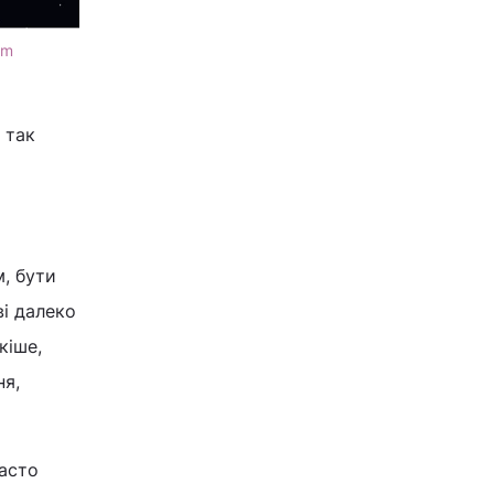
om
 так
, бути
ві далеко
кіше,
ня,
часто