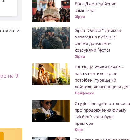
 в
Брат Джолі здійснив
камінг-аут
Зірки
 плакати.
Зірка "Одіссеї" Деймон
з'явився на публіці зі
своїми доньками-
красунями (фото)
Зірки
Не те що кондиціонер –
навіть вентилятор не
аро на 9
потрібен: турецький
лайфхак, як охолодити дім
Лайфхаки
Студія Lionsgate оголосила
про продовження фільму
"Майкл": коли буде
прем'єра
Кіно