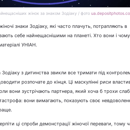
айнещасніших жінок за знаком Зодіаку / фото
ua.depositphotos.c
іночі знаки Зодіаку, які часто плачуть, потрапляють в
увають себе найнещаснішими на планеті. Хто вони і чому
матеріалі УНІАН.
 Зодіаку з дитинства звикли все тримати під контролем
доводити розпочате до кінця. Ці маскулінні риси власти
коли вони зустрічають партнера, який хоча б трохи слаб
тастрофа: вони вимагають, показують своє невдоволен
раще.
терпіти ці спроби демонстрації жіночої переваги, тому 