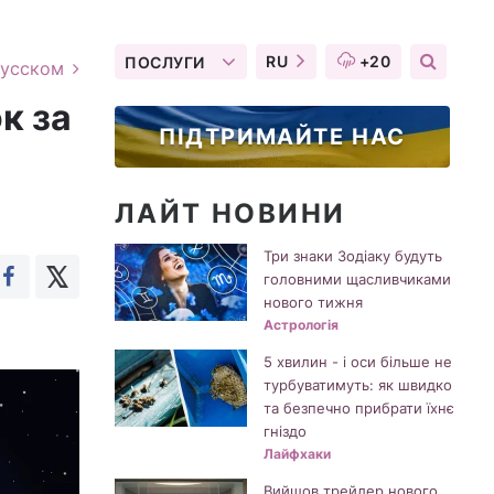
RU
+20
ПОСЛУГИ
русском
к за
ПІДТРИМАЙТЕ НАС
ЛАЙТ НОВИНИ
Три знаки Зодіаку будуть
головними щасливчиками
нового тижня
Астрологія
5 хвилин - і оси більше не
турбуватимуть: як швидко
та безпечно прибрати їхнє
гніздо
Лайфхаки
Вийшов трейлер нового