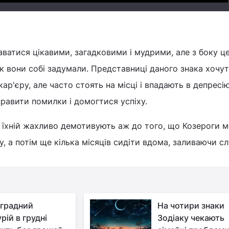
ватися цікавими, загадковими і мудрими, але з боку ц
як вони собі задумали. Представниці даного знака хочу
ар'єру, але часто стоять на місці і впадають в депресі
правити помилки і домогтися успіху.
і їхній жахливо демотивують аж до того, що Козероги 
у, а потім ще кілька місяців сидіти вдома, заливаючи с
градний
На чотири знаки
рій в грудні
Зодіаку чекають