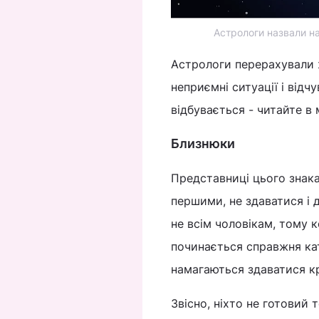
Астрологи назвали н
Астрологи перерахували ж
неприємні ситуації і відч
відбувається - читайте в 
Близнюки
Представниці цього знака
першими, не здаватися і 
не всім чоловікам, тому 
починається справжня ка
намагаються здаватися к
Звісно, ніхто не готовий 