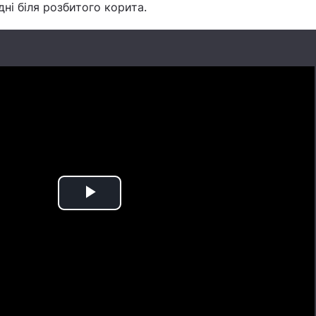
ні біля розбитого корита.
Play
Video