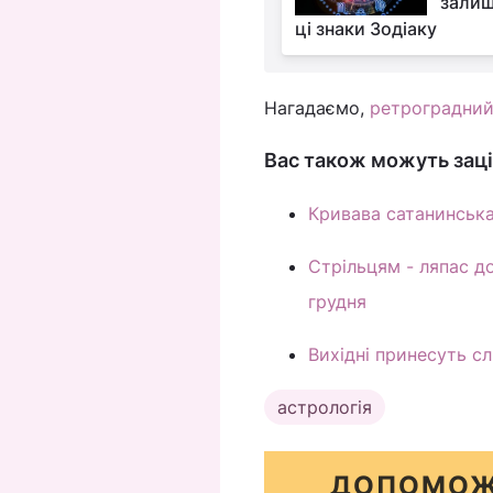
залиш
ці знаки Зодіаку
Нагадаємо,
ретроградний
Вас також можуть заці
Кривава сатанинська
Стрільцям - ляпас до
грудня
Вихідні принесуть сл
астрологія
ДОПОМОЖ