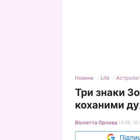
›
›
Новини
Lite
Астролог
Три знаки Зо
коханими ду
Віолетта Орлова
14:49, 10.
Підпиш