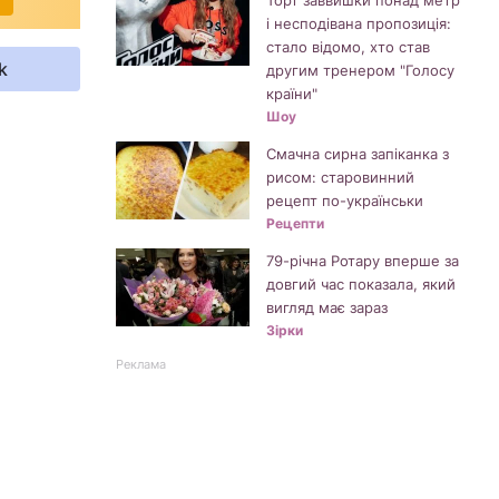
Торт заввишки понад метр
і несподівана пропозиція:
стало відомо, хто став
k
другим тренером "Голосу
країни"
Шоу
Смачна сирна запіканка з
рисом: старовинний
рецепт по-українськи
Рецепти
79-річна Ротару вперше за
довгий час показала, який
вигляд має зараз
Зірки
Реклама