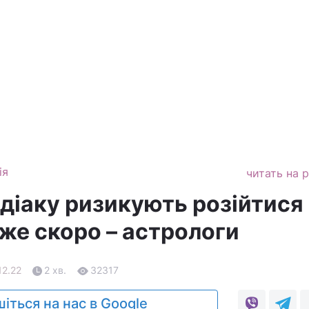
ія
читать на 
діаку ризикують розійтися 
же скоро – астрологи
12.22
2 хв.
32317
іться на нас в Google