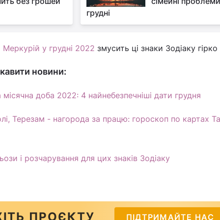
ить без грошей
сімейні проблеми
грудні
 Меркурій у грудні 2022
змусить ці знаки Зодіаку гірко
кавити новини:
 місячна доба 2022: 4 найнебезпечніші дати грудня
лі, Терезам - нагорода за працю: гороскоп по картах Т
ьози і розчарування для цих знаків Зодіаку
ІТЬ ПРОЄКТУ
ПІДТРИМАЙТЕ НАС