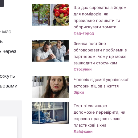
Що дає сироватка з йодом
для помідорів: як
правильно поливати та
обприскувати томати
е має
Сад-город
ть
Звичка постійно
обговорювати проблеми з
ю через
партнером: чому це може
зашкодити стосункам
Стосунки
можуть
Чоловік відомої української
льозами
акторки пішов з життя
Зірки
Тест зі склянкою
допоможе перевірити, чи
справно працюють ваші
пластикові вікна
Лайфхаки