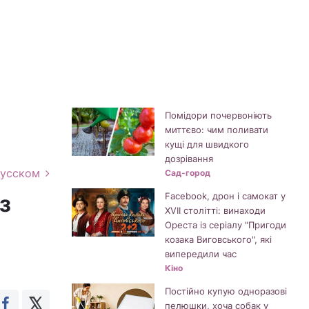
Помідори почервоніють
миттєво: чим поливати
кущі для швидкого
дозрівання
русском
Сад-город
з
Facebook, дрон і самокат у
XVII столітті: винаходи
Ореста із серіалу "Пригоди
козака Виговського", які
випередили час
Кіно
Постійно купую одноразові
пелюшки, хоча собак у