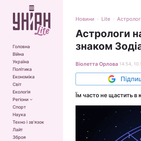
›
›
Новини
Lite
Астролог
Астрологи н
знаком Зоді
Головна
Війна
Україна
Віолетта Орлова
14:54, 10.
Політика
Економіка
Підпиш
Світ
Екологія
Їм часто не щастить в 
Регіони
Спорт
Наука
Техно і зв'язок
Лайт
Зброя