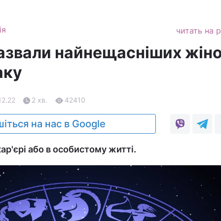
ія
читать на 
азвали найнещасніших жіно
аку
12.22
2 хв.
42410
іться на нас в Google
кар'єрі або в особистому житті.