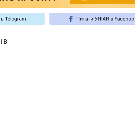
 в Telegram
Читати УНІАН в Faceboo
ІВ