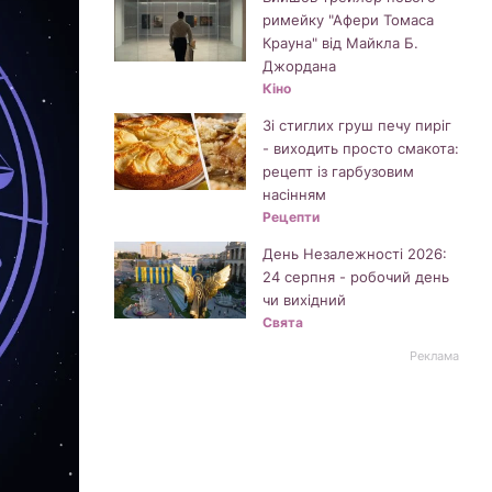
римейку "Афери Томаса
Крауна" від Майкла Б.
Джордана
Кіно
Зі стиглих груш печу пиріг
- виходить просто смакота:
рецепт із гарбузовим
насінням
Рецепти
День Незалежності 2026:
24 серпня - робочий день
чи вихідний
Свята
Реклама