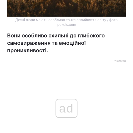
Деякі люди мають особливо тонке сприйняття світу / фото
pexels.com
Вони особливо схильні до глибокого
самовираження та емоційної
проникливості.
Реклама
ad