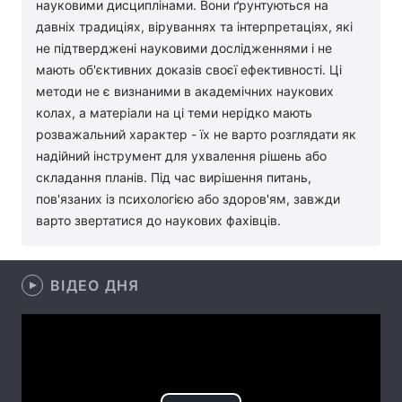
науковими дисциплінами. Вони ґрунтуються на
давніх традиціях, віруваннях та інтерпретаціях, які
Лонгріди
не підтверджені науковими дослідженнями і не
мають об'єктивних доказів своєї ефективності. Ці
Відео з Youtube
Статті
методи не є визнаними в академічних наукових
колах, а матеріали на ці теми нерідко мають
Інтерв'ю
Думки
розважальний характер - їх не варто розглядати як
надійний інструмент для ухвалення рішень або
Архів
Вакансії
складання планів. Під час вирішення питань,
пов'язаних із психологією або здоров'ям, завжди
Контакти
варто звертатися до наукових фахівців.
Послуги
ВІДЕО ДНЯ