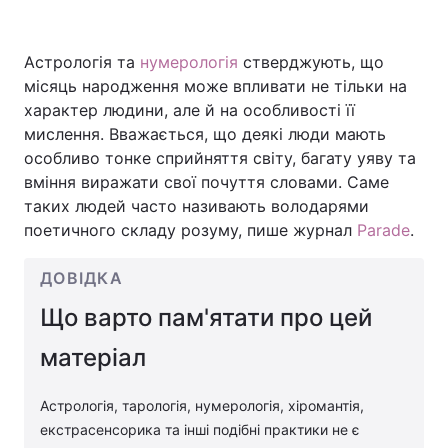
Астрологія та
нумерологія
стверджують, що
місяць народження може впливати не тільки на
Головна
Війна
характер людини, але й на особливості її
Україна
Політика
мислення. Вважається, що деякі люди мають
особливо тонке сприйняття світу, багату уяву та
Економіка
Світ
вміння виражати свої почуття словами. Саме
таких людей часто називають володарями
Спорт
Наука
поетичного складу розуму, пише журнал
Parade
.
Техно і зв'язок
Лайт
ДОВІДКА
Зброя
Інциденти
Що варто пам'ятати про цей
Здоров'я
Туризм
матеріал
Цікавинки
Погода
Астрологія, тарологія, нумерологія, хіромантія,
екстрасенсорика та інші подібні практики не є
Екологія
Регіони