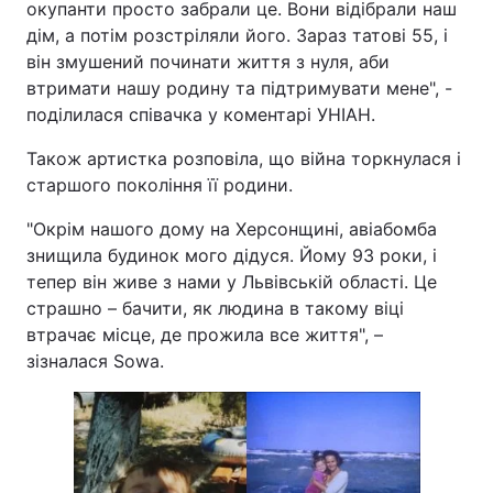
окупанти просто забрали це. Вони відібрали наш
дім, а потім розстріляли його. Зараз татові 55, і
він змушений починати життя з нуля, аби
втримати нашу родину та підтримувати мене", -
поділилася співачка у коментарі УНІАН.
Також артистка розповіла, що війна торкнулася і
старшого покоління її родини.
"Окрім нашого дому на Херсонщині, авіабомба
знищила будинок мого дідуся. Йому 93 роки, і
тепер він живе з нами у Львівській області. Це
страшно – бачити, як людина в такому віці
втрачає місце, де прожила все життя", –
зізналася Sowa.