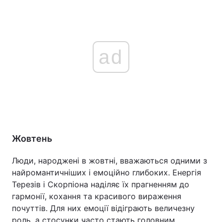
ad
Жовтень
Люди, народжені в жовтні, вважаються одними з
найромантичніших і емоційно глибоких. Енергія
Терезів і Скорпіона наділяє їх прагненням до
гармонії, кохання та красивого вираження
почуттів. Для них емоції відіграють величезну
роль, а стосунки часто стають головним