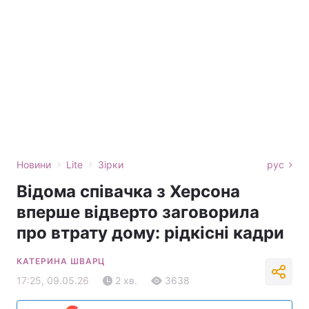
›
›
Новини
Lite
Зірки
рус
Відома співачка з Херсона
вперше відверто заговорила
про втрату дому: рідкісні кадри
КАТЕРИНА ШВАРЦ
17:25, 09.05.26
2 хв.
3638