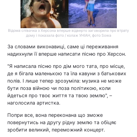
Відома співачка з Херсона вперше відверто заговорила про втрату
дому і показала фото / колаж УНІАН, фото Sowa
За словами виконавиці, саме ці переживання
надихнули її вперше написати пісню про Херсон.
"Я написала пісню про дім мого тата, про місце,
де я бігала маленькою та їла кавуни з батькових
полів. І лише тепер зрозуміла: музика не може
бути поза війною чи поза політикою, коли
йдеться про твоє життя та твою землю", –
наголосила артистка.
Попри все, вона переконана що зможе
повернутись на другу рідну землю та обіцяє
зробити великий, переможний концерт.