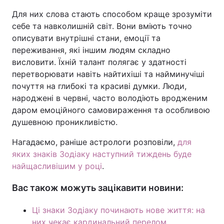
Для них слова стають способом краще зрозуміти
себе та навколишній світ. Вони вміють точно
описувати внутрішні стани, емоції та
переживання, які іншим людям складно
висловити. Їхній талант полягає у здатності
перетворювати навіть найтихіші та найминучіші
почуття на глибокі та красиві думки. Люди,
народжені в червні, часто володіють вродженим
даром емоційного самовираження та особливою
душевною проникливістю.
Нагадаємо, раніше астрологи розповіли,
для
яких знаків Зодіаку наступний тиждень буде
найщасливішим у році
.
Вас також можуть зацікавити новини:
Ці знаки Зодіаку починають нове життя: на
них чекає кардинальний перелом