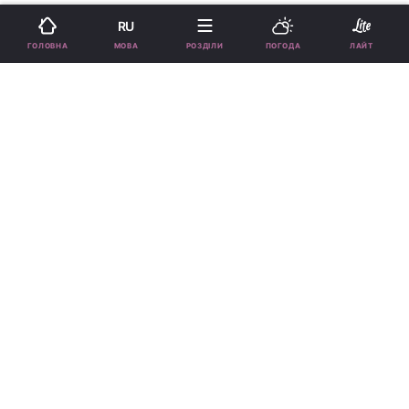
RU
Підпишіться на нас в Google
МОВА
ГОЛОВНА
РОЗДІЛИ
ПОГОДА
ЛАЙТ
Архітектор радить висушувати вологі ділянки протягом доби або
двох, щоб запобігти появі плісняви \ фото
ua.depositphotos.com
Звичайна кухонна річ допоможе власникам
житла зекономити тисячі на ремонті та
розпізнати небезпеку.
Реклама