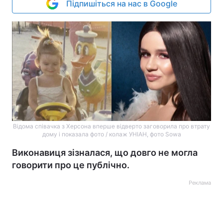
Підпишіться на нас в Google
Відома співачка з Херсона вперше відверто заговорила про втрату
дому і показала фото / колаж УНІАН, фото Sowa
Виконавиця зізналася, що довго не могла
говорити про це публічно.
Реклама