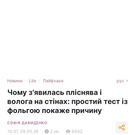
›
›
Новини
Lite
Лайфхаки
рус
Чому з'явилась пліснява і
волога на стінах: простий тест із
фольгою покаже причину
СОФІЯ ДАВИДЕНКО
16:37, 09.05.26
2 хв.
6942