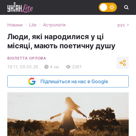
›
›
Новини
Lite
Астрологія
рус
Люди, які народилися у ці
місяці, мають поетичну душу
ВІОЛЕТТА ОРЛОВА
19:11, 09.05.26
4 хв.
2261
Підпишіться на нас в Google