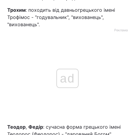
Трохим
: походить від давньогрецького імені
Трофімос - "годувальник", "вихованець",
"вихованець".
Реклама
ad
Теодор
,
Федір
: сучасна форма грецького імені
Теодорос (Феодорос) - "дарований Богом",