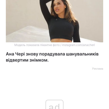
Модель показала пікантне фото / instagram.com/anacheri
Ана Чері знову порадувала шанувальників
відвертим знімком.
Реклама
ad