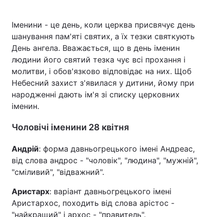
Іменини - це день, коли церква присвячує день
шанування пам'яті святих, а їх тезки святкують
Головна
Війна
День ангела. Вважається, що в день іменин
людини його святий тезка чує всі прохання і
Україна
Політика
молитви, і обов'язково відповідає на них. Щоб
Небесний захист з'явилася у дитини, йому при
Економіка
Світ
народженні дають ім'я зі списку церковних
іменин.
Спорт
Наука
Чоловічі іменини 28 квітня
Техно і зв'язок
Лайт
Андрій
Зброя
: форма давньогрецького імені Андреас,
Інциденти
від слова андрос - "чоловік", "людина", "мужній",
Здоров'я
Туризм
"сміливий", "відважний".
Аристарх
Цікавинки
: варіант давньогрецького імені
Погода
Аристархос, походить від слова арістос -
Екологія
Регіони
"найкращий" і архос - "правитель".