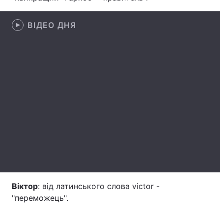
Лонгріди
ВІДЕО ДНЯ
Відео з Youtube
Статті
Інтерв'ю
Думки
Архів
Вакансії
Контакти
Послуги
Віктор
: від латинського слова victor -
"переможець".