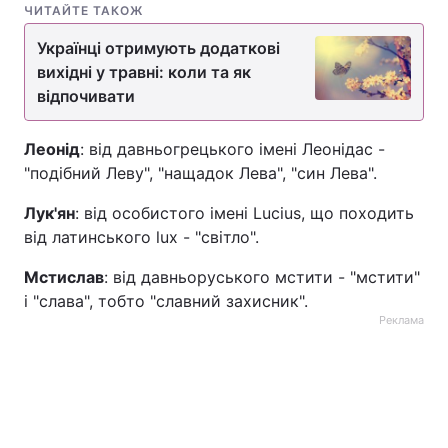
ЧИТАЙТЕ ТАКОЖ
Тема оформлення
Українці отримують додаткові
вихідні у травні: коли та як
відпочивати
Леонід
: від давньогрецького імені Леонідас -
"подібний Леву", "нащадок Лева", "син Лева".
Лук'ян
: від особистого імені Lucius, що походить
від латинського lux - "світло".
Мстислав
: від давньоруського мстити - "мстити"
і "слава", тобто "славний захисник".
Реклама