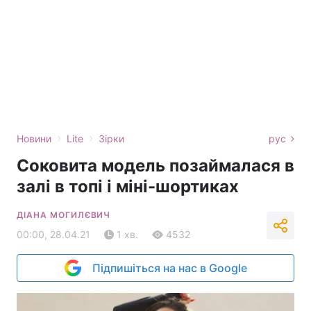
›
›
Новини
Lite
Зірки
рус
Соковита модель позаймалася в
залі в топі і міні-шортиках
ДІАНА МОГИЛЄВИЧ
00:00, 28.04.21
1 хв.
4532
Підпишіться на нас в Google