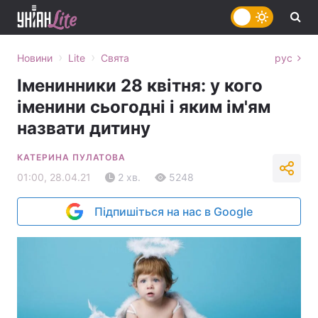
›
›
Новини
Lite
Свята
рус
Іменинники 28 квітня: у кого
іменини сьогодні і яким ім'ям
назвати дитину
КАТЕРИНА ПУЛАТОВА
01:00, 28.04.21
2 хв.
5248
Підпишіться на нас в Google