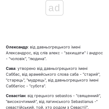
ad
Олександр
: від давньогрецького імені
Александрос, від слів алекс - "захищати" і андрос
- "чоловік", "людина".
Сава
: утворено від давньогрецького імені
Саббас, від арамейського слова саба - "старий",
"старець", "мудрець", від давньогрецького імені
Саббатіос - "субота".
Севастіан
: від грецького sebastos - "священний",
"високочтимий", від латинського Sebastianus -"
севастійський, той, хто родом з Севастії".