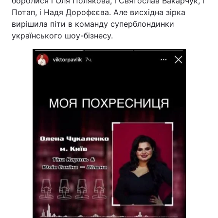
боролися і Оля Полякова, і Святослав Вакарчук, і
Потап, і Надя Дорофєєва. Але висхідна зірка
вирішила піти в команду суперблондинки
українського шоу-бізнесу.