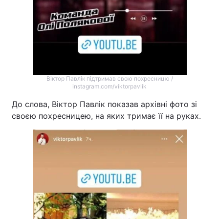
Віктор Павлік підтримав свою похресницю /
instagram.com/viktorpavlik
До слова, Віктор Павлік показав архівні фото зі
своєю похресницею, на яких тримає її на руках.