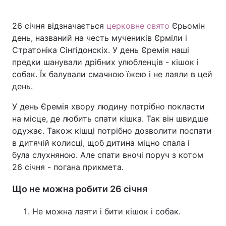
26 січня відзначається
церковне свято
Єрьомін
день, названий на честь мучеників Єрміли і
Головна
Війна
Стратоніка Сінгідонскіх. У день Єремія наші
предки шанували дрібних улюбленців - кішок і
Україна
Політика
собак. Їх балували смачною їжею і не лаяли в цей
день.
Економіка
Світ
У день Єремія хвору людину потрібно покласти
Спорт
Наука
на місце, де любить спати кішка. Так він швидше
одужає. Також кішці потрібно дозволити поспати
Техно і зв'язок
Лайт
в дитячій колисці, щоб дитина міцно спала і
була слухняною. Але спати вночі поруч з котом
Зброя
Інциденти
26 січня - погана прикмета.
Здоров'я
Туризм
Що не можна робити 26 січня
Цікавинки
Погода
Не можна лаяти і бити кішок і собак.
Екологія
Регіони