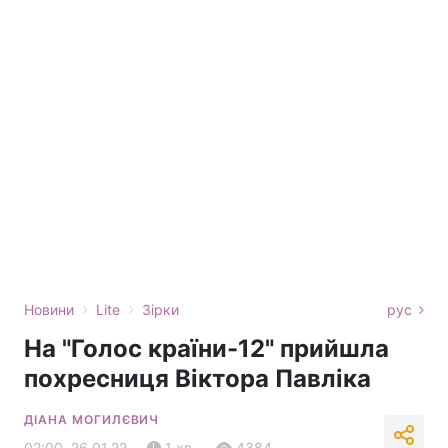
›
›
Новини
Lite
Зірки
рус
На "Голос країни-12" прийшла
похресниця Віктора Павліка
ДІАНА МОГИЛЄВИЧ
02:00, 26.01.22
1 хв.
4384