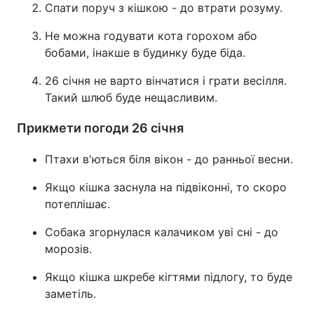
Спати поруч з кішкою - до втрати розуму.
Лонгріди
Не можна годувати кота горохом або
бобами, інакше в будинку буде біда.
Відео з Youtube
Статті
26 січня не варто вінчатися і грати весілля.
Інтерв'ю
Такий шлюб буде нещасливим.
Думки
Прикмети погоди 26 січня
Архів
Вакансії
Контакти
Птахи в'ються біля вікон - до ранньої весни.
Якщо кішка заснула на підвіконні, то скоро
Послуги
потеплішає.
Собака згорнулася калачиком уві сні - до
морозів.
Якщо кішка шкребе кігтями підлогу, то буде
заметіль.