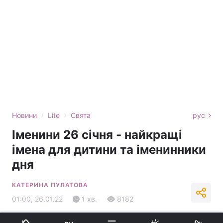
›
›
Новини
Lite
Свята
рус
Іменини 26 січня - найкращі
імена для дитини та іменинники
дня
КАТЕРИНА ПУЛАТОВА
01:00, 26.01.22
1 хв.
8182
Підпишіться на нас в Google