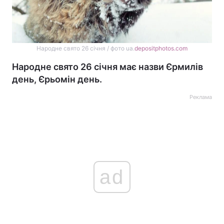
Народне свято 26 січня / фото ua.
depositphotos.com
Народне свято 26 січня має назви Єрмилів
день, Єрьомін день.
Реклама
ad