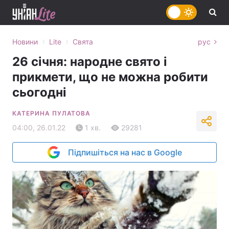
›
›
Новини
Lite
Свята
рус
26 січня: народне свято і
прикмети, що не можна робити
сьогодні
КАТЕРИНА ПУЛАТОВА
04:00, 26.01.22
1 хв.
29281
Підпишіться на нас в Google