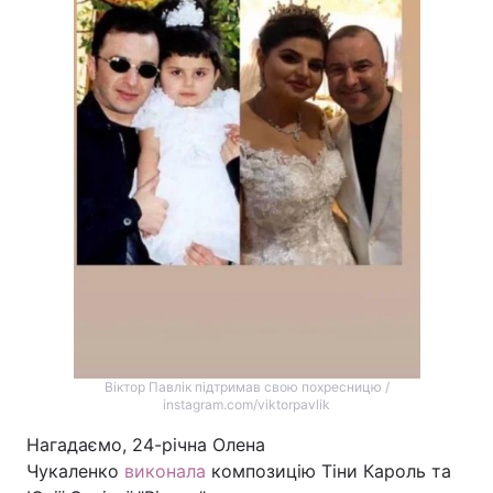
Віктор Павлік підтримав свою похресницю /
instagram.com/viktorpavlik
Нагадаємо, 24-річна Олена
Чукаленко
виконала
композицію Тіни Кароль та