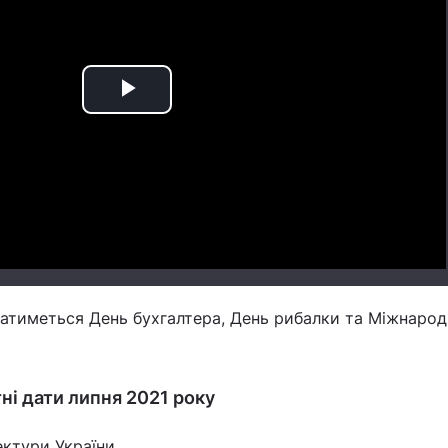
Play
Video
уватиметься День бухгалтера, День рибалки та Міжнаро
тні дати липня 2021 року
ектури України