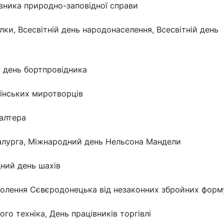
вника природно-заповідної справи
лки, Всесвітній день народонаселення, Всесвітній день
й день бортпровідника
їнських миротворців
алтера
алурга, Міжнародний день Нельсона Мандели
ний день шахів
волення Сєвєродонецька від незаконних збройних форм
ого техніка, День працівників торгівлі