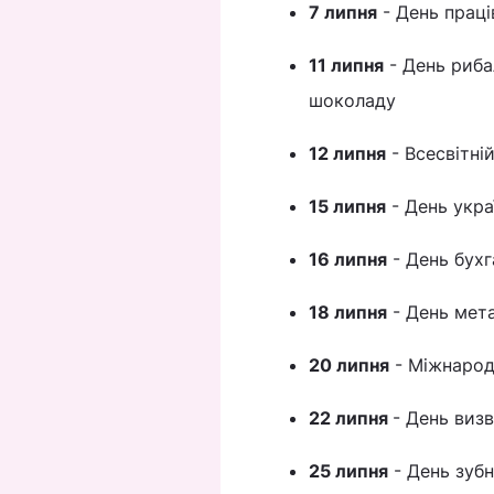
7 липня
- День праці
11 липня
- День риба
шоколаду
12 липня
- Всесвітні
15 липня
- День укра
16 липня
- День бухг
18 липня
- День мет
20 липня
- Міжнарод
22 липня
- День виз
25 липня
- День зубн