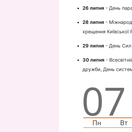
26 липня
- День пар
28 липня
- Міжнародн
хрещення Київської Р
29 липня
- День Сил 
30 липня
- Всесвітн
дружби, День систем