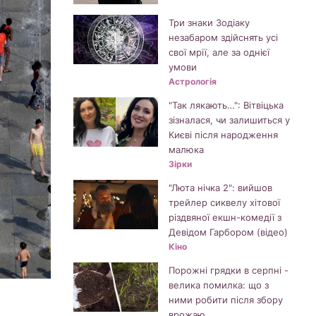
Три знаки Зодіаку
незабаром здійснять усі
свої мрії, але за однієї
умови
Астрологія
"Так лякають…": Вітвіцька
зізналася, чи залишиться у
Києві після народження
малюка
Зірки
"Люта нічка 2": вийшов
трейлер сиквелу хітової
різдвяної екшн-комедії з
Девідом Гарбором (відео)
Кіно
Порожні грядки в серпні -
велика помилка: що з
ними робити після збору
врожаю