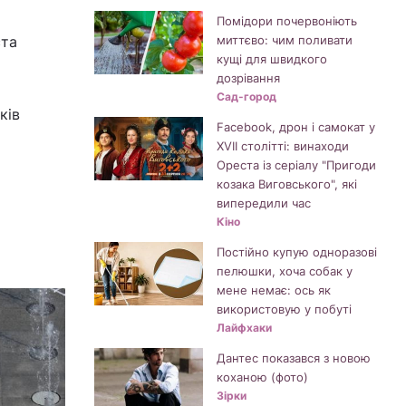
Помідори почервоніють
ста
миттєво: чим поливати
кущі для швидкого
дозрівання
Сад-город
ків
Facebook, дрон і самокат у
XVII столітті: винаходи
Ореста із серіалу "Пригоди
козака Виговського", які
випередили час
Кіно
Постійно купую одноразові
пелюшки, хоча собак у
мене немає: ось як
використовую у побуті
Лайфхаки
Дантес показався з новою
коханою (фото)
Зірки