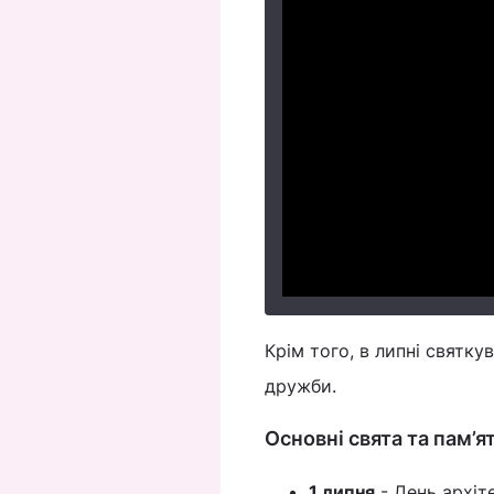
Крім того, в липні святк
дружби.
Основні свята та пам’я
1 липня
- День архіт