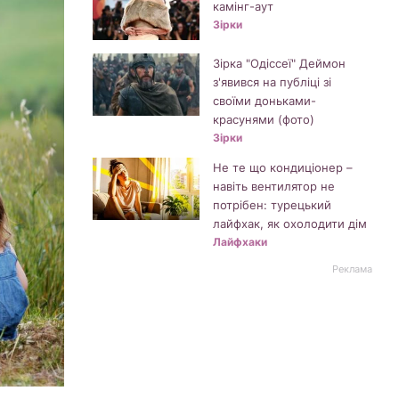
камінг-аут
Зірки
Зірка "Одіссеї" Деймон
з'явився на публіці зі
своїми доньками-
красунями (фото)
Зірки
Не те що кондиціонер –
навіть вентилятор не
потрібен: турецький
лайфхак, як охолодити дім
Лайфхаки
Реклама