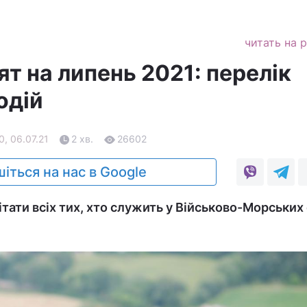
читать на 
т на липень 2021: перелік
одій
0, 06.07.21
2 хв.
26602
іться на нас в Google
тати всіх тих, хто служить у Військово-Морських 