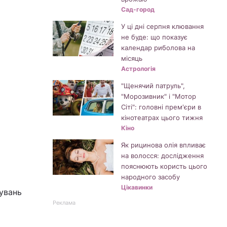
Сад-город
У ці дні серпня клювання
не буде: що показує
календар риболова на
місяць
Астрологія
"Щенячий патруль",
"Морозивник" і "Мотор
Сіті": головні прем'єри в
кінотеатрах цього тижня
Кіно
Як рицинова олія впливає
на волосся: дослідження
пояснюють користь цього
народного засобу
Цікавинки
увань
Реклама