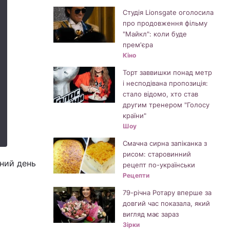
Студія Lionsgate оголосила
про продовження фільму
"Майкл": коли буде
прем'єра
Кіно
Торт заввишки понад метр
і несподівана пропозиція:
стало відомо, хто став
другим тренером "Голосу
країни"
Шоу
Смачна сирна запіканка з
рисом: старовинний
дний день
рецепт по-українськи
Рецепти
79-річна Ротару вперше за
довгий час показала, який
вигляд має зараз
Зірки