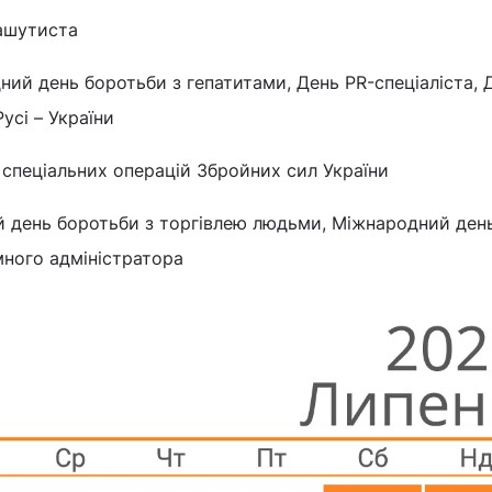
ашутиста
ий день боротьби з гепатитами, День PR-спеціаліста, 
усі – України
спеціальних операцій Збройних сил України
ій день боротьби з торгівлею людьми, Міжнародний ден
ного адміністратора