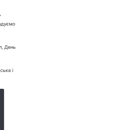
ь
гадуємо
л, День
ська і