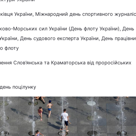
ківця України, Міжнародний день спортивного журналі
ково-Морських сил України (День флоту України), День
 України, День судового експерта України, День працівни
го флоту
нення Слов’янська та Краматорська від проросійських
 день поцілунку