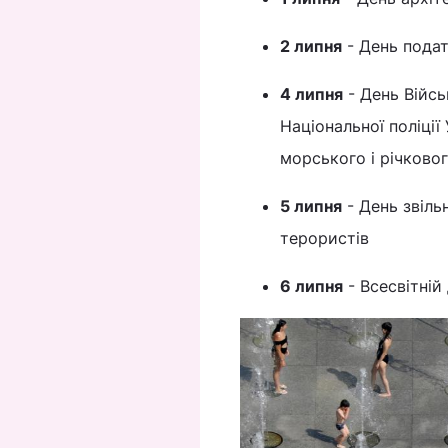
2 липня
- День подат
4 липня
- День Війсь
Національної поліції
морського і річково
5 липня
- День звіль
терористів
6 липня
- Всесвітній