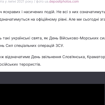
та у липні 2021 року / фото ua.
depositphotos.com
ч яскравих і насичених подій. Не всі з них означатимут
ідзначатимуться на офіційному рівні. Але ми сьогодні з
ь такі українські свята, як День Військово-Морських си
ень Сил спеціальних операцій ЗСУ.
ож відзначатиме День звільнення Слов’янська, Краматор
осійських терористів.