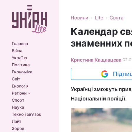
›
›
Новини
Lite
Свята
Календар свя
знаменних п
Головна
Війна
Україна
Кристина Кащавцева
07:0
Політика
Економіка
Підпиш
Світ
Екологія
Українці зможуть приві
Регіони
Національній поліції.
Спорт
Наука
Техно і зв'язок
Лайт
Зброя