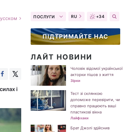
RU
+34
ПОСЛУГИ
русском
ПІДТРИМАЙТЕ НАС
ЛАЙТ НОВИНИ
Чоловік відомої української
акторки пішов з життя
Зірки
силах і
Тест зі склянкою
допоможе перевірити, чи
справно працюють ваші
пластикові вікна
Лайфхаки
Брат Джолі здійснив