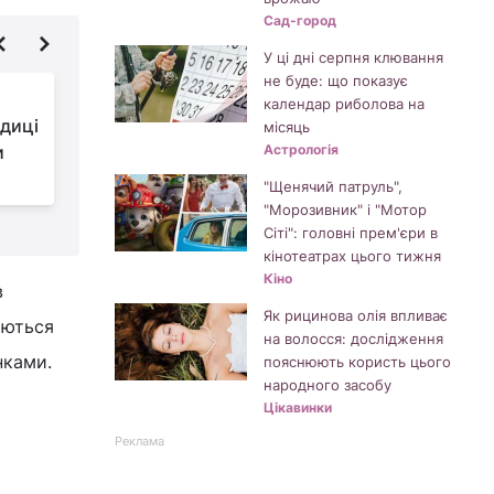
Сад-город
У ці дні серпня клювання
не буде: що показує
18 березня: церковне
календар риболова на
диці
свято сьогодні, про
місяць
и
що не можна
Астрологія
розповідати за столом цього дня
т
"Щенячий патруль",
"Морозивник" і "Мотор
Сіті": головні прем'єри в
кінотеатрах цього тижня
Кіно
в
Як рицинова олія впливає
яються
на волосся: дослідження
нками.
пояснюють користь цього
народного засобу
Цікавинки
Реклама