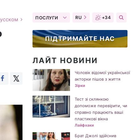
RU
+34
ПОСЛУГИ
русском
о
ПІДТРИМАЙТЕ НАС
ЛАЙТ НОВИНИ
Чоловік відомої української
акторки пішов з життя
Зірки
Тест зі склянкою
допоможе перевірити, чи
справно працюють ваші
пластикові вікна
Лайфхаки
Брат Джолі здійснив