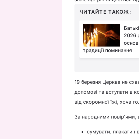
ЧИТАЙТЕ ТАКОЖ:
18 березня: церковне
Батькі
свято сьогодні, про
2026 р
що не можна
основ
и за столом цього дня
традиції поминання
19 березня Церква не схва
допомозі та вступати в к
від скоромної їжі, хоча 
За народними повір'ями, 
сумувати, плакати і 