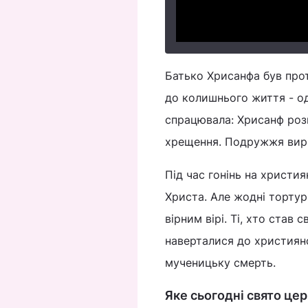
Батько Хрисанфа був прот
до колишнього життя - од
спрацювала: Хрисанф розп
хрещення. Подружжя вирі
Під час гонінь на христи
Христа. Але жодні торту
вірним вірі. Ті, хто став 
наверталися до християнс
мученицьку смерть.
Яке сьогодні свято це