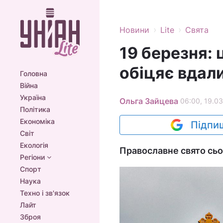
›
›
Новини
Lite
Свята
19 березня: 
обіцяє вдали
Головна
Війна
Україна
Ольга Зайцева
06:00, 19.03
Політика
Економіка
Підпиш
Світ
Екологія
Православне свято сьо
Регіони
Спорт
Наука
Техно і зв'язок
Лайт
Зброя