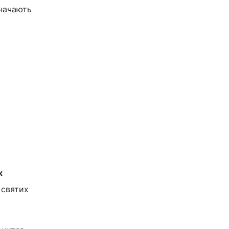
значають
х
м святих