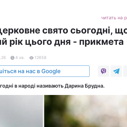
читать на 
церковне свято сьогодні, щ
й рік цього дня - прикмета
.26
4 хв.
12658
іться на нас в Google
годні в народі називають Дарина Брудна.