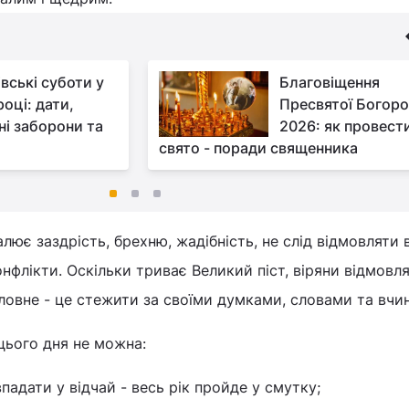
вські суботи у
Благовіщення
оці: дати,
Пресвятої Богоро
ні заборони та
2026: як провест
свято - поради священника
лює заздрість, брехню, жадібність, не слід відмовляти 
онфлікти. Оскільки триває Великий піст, віряни відмовл
головне - це стежити за своїми думками, словами та вчи
цього дня не можна:
впадати у відчай - весь рік пройде у смутку;