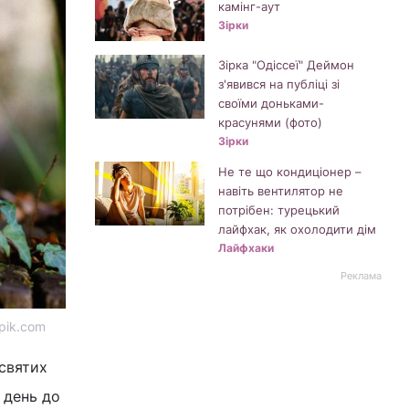
камінг-аут
Зірки
Зірка "Одіссеї" Деймон
з'явився на публіці зі
своїми доньками-
красунями (фото)
Зірки
Не те що кондиціонер –
навіть вентилятор не
потрібен: турецький
лайфхак, як охолодити дім
Лайфхаки
Реклама
pik.com
 святих
 день до