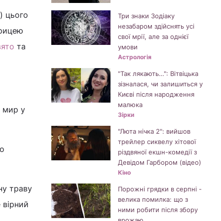
) цього
Три знаки Зодіаку
незабаром здійснять усі
арицею
свої мрії, але за однієї
вято
та
умови
Астрологія
"Так лякають…": Вітвіцька
зізналася, чи залишиться у
Києві після народження
малюка
, мир у
Зірки
"Люта нічка 2": вийшов
трейлер сиквелу хітової
то
різдвяної екшн-комедії з
Девідом Гарбором (відео)
Кіно
ну траву
Порожні грядки в серпні -
велика помилка: що з
е вірний
ними робити після збору
врожаю