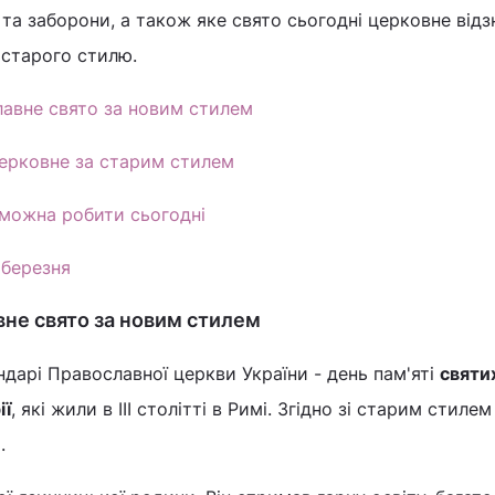
ї та заборони, а також яке свято сьогодні церковне від
 старого стилю.
лавне свято за новим стилем
церковне за старим стилем
е можна робити сьогодні
 березня
вне свято за новим стилем
ндарі Православної церкви України - день пам'яті
святи
ії
, які жили в III столітті в Римі. Згідно зі старим стиле
.