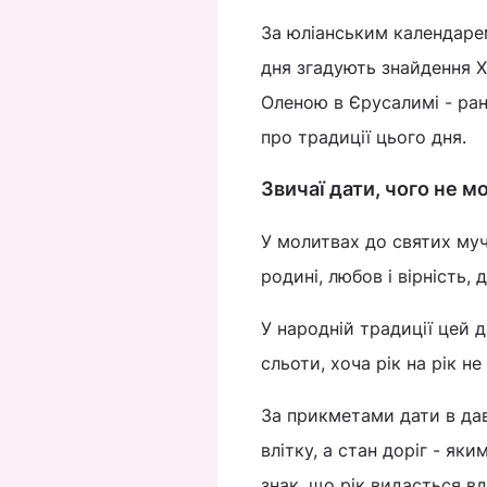
За юліанським календаре
дня згадують знайдення 
Оленою в Єрусалимі - ра
про традиції цього дня.
Звичаї дати, чого не м
У молитвах до святих муч
родині, любов і вірність, 
У народній традиції цей 
сльоти, хоча рік на рік н
За прикметами дати в да
влітку, а стан доріг - як
знак, що рік видасться в