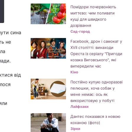
Помідори почервоніють
миттєво: чим поливати
кущі для швидкого
дозрівання
Сад-город
нути сина
ть не
Facebook, дрон і самокат у
XVII столітті: винаходи
яла
Ореста із серіалу "Пригоди
козака Виговського", які
мади.
випередили час
Кіно
ктися від
Постійно купую одноразові
алося
пелюшки, хоча собак у
мене немає: ось як
використовую у побуті
яли
Лайфхаки
Дантес показався з новою
коханою (фото)
Зірки