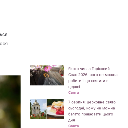
ться
лося
Якого числа Горіховий
Спас 2026: чого не можна
робити і що святити в
церкві
Свята
7 серпня: церковне свято
сьогодні, кому не можна
багато працювати цього
дня
Свята