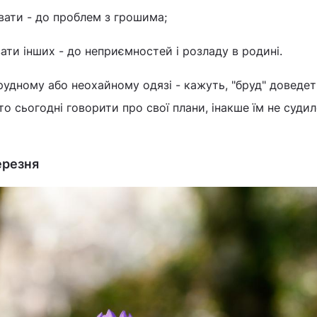
увати - до проблем з грошима;
ати інших - до неприємностей і розладу в родині.
рудному або неохайному одязі - кажуть, "бруд" доведе
то сьогодні говорити про свої плани, інакше їм не суди
ерезня