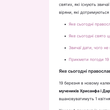
святих, які існують звича
віряни, які дотримуються
Яке сьогодні правос
Яке сьогодні свято 
Звичаї дати, чого н
Прикмети погоди 19
Яке сьогодні правосла
19 березня в новому кале
мучеників Хрисанфа і Дар
вшановуватимуть 1 квітня