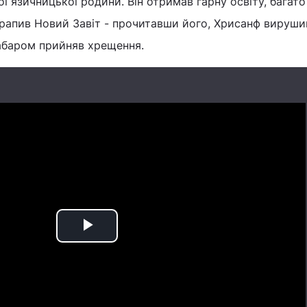
ї язичницької родини. Він отримав гарну освіту, багато
трапив Новий Завіт - прочитавши його, Хрисанф вируши
абаром прийняв хрещення.
Play
Video