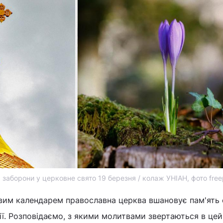
а заборони у церковне свято 19 березня / колаж УНІАН, фото free
новим календарем православна церква вшановує пам'ять
ії. Розповідаємо, з якими молитвами звертаються в цей