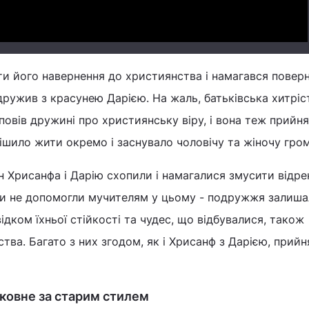
и його навернення до християнства і намагався повер
ружив з красунею Дарією. На жаль, батьківська хитріс
овів дружині про християнську віру, і вона теж прийн
шило жити окремо і заснувало чоловічу та жіночу гро
ян Хрисанфа і Дарію схопили і намагалися змусити відре
ри не допомогли мучителям у цьому - подружжя залиш
свідком їхньої стійкості та чудес, що відбувалися, також
тва. Багато з них згодом, як і Хрисанф з Дарією, прийн
рковне за старим стилем