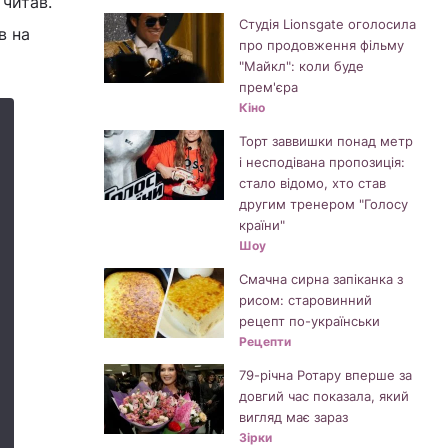
 читав.
Студія Lionsgate оголосила
в на
про продовження фільму
"Майкл": коли буде
прем'єра
Кіно
Торт заввишки понад метр
і несподівана пропозиція:
стало відомо, хто став
другим тренером "Голосу
країни"
Шоу
Смачна сирна запіканка з
рисом: старовинний
рецепт по-українськи
Рецепти
79-річна Ротару вперше за
довгий час показала, який
вигляд має зараз
Зірки