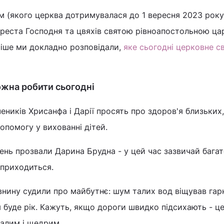
м (якого церква дотримувалася до 1 вересня 2023 року
Хреста Господня та цвяхів святою рівноапостольною ц
ніше ми докладно розповідали,
яке сьогодні церковне с
ожна робити сьогодні
еників Хрисанфа і Дарії просять про здоров'я близьких
допомогу у вихованні дітей.
день прозвали Дарина Брудна - у цей час зазвичай бага
е приходиться.
внину судили про майбутнє: шум талих вод віщував гар
им буде рік. Кажуть, якщо дороги швидко підсихають - ц
далим і щедрим.