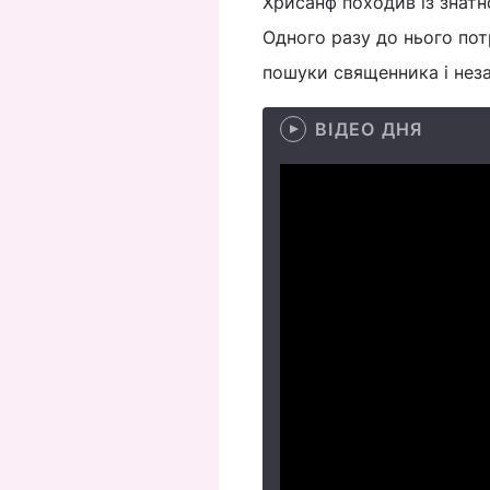
Хрисанф походив із знатно
Одного разу до нього по
пошуки священника і нез
ВІДЕО ДНЯ