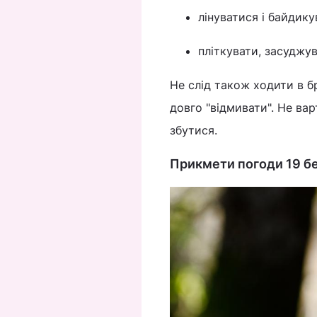
лінуватися і байдик
пліткувати, засуджув
Не слід також ходити в б
довго "відмивати". Не вар
збутися.
Прикмети погоди 19 б