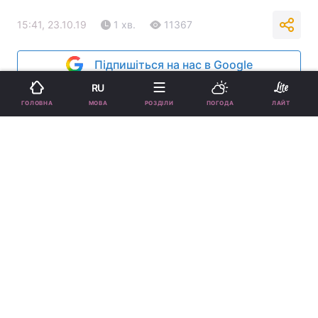
15:41, 23.10.19
1 хв.
11367
Підпишіться на нас в Google
RU
МОВА
ГОЛОВНА
РОЗДІЛИ
ПОГОДА
ЛАЙТ
Кароль заінтригувала прихильників / instagram.com/tina_karol
Співачка потішила своїх шанувальників,
анонсувавши нову пісню.
Реклама