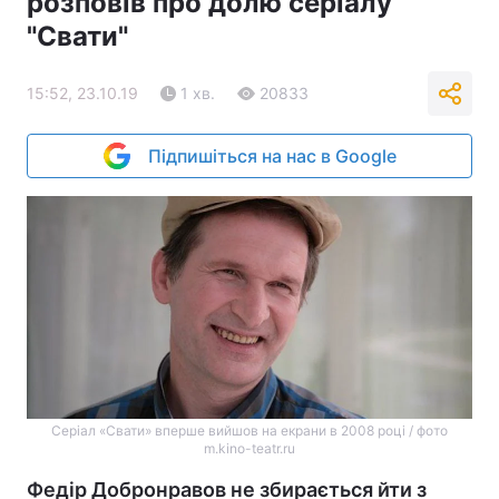
розповів про долю серіалу
"Свати"
15:52, 23.10.19
1 хв.
20833
Підпишіться на нас в Google
Серіал «Свати» вперше вийшов на екрани в 2008 році / фото
m.kino-teatr.ru
Федір Добронравов не збирається йти з