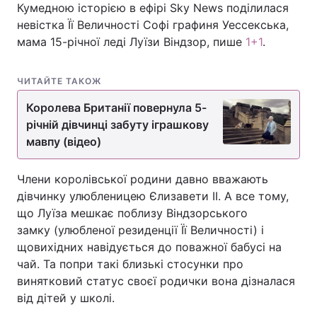
Кумедною історією в ефірі Sky News поділилася
невістка Її Величності Софі графиня Уессекська,
мама 15-річної леді Луїзи Віндзор, пише
1+1
.
ЧИТАЙТЕ ТАКОЖ
Королева Британії повернула 5-
річній дівчинці забуту іграшкову
мавпу (відео)
Члени королівської родини давно вважають
дівчинку улюбленицею Єлизавети ІІ. А все тому,
що Луїза мешкає поблизу Віндзорського
замку (улюбленої резиденції Її Величності) і
щовихідних навідується до поважної бабусі на
чай. Та попри такі близькі стосунки про
винятковий статус своєї родички вона дізналася
від дітей у школі.