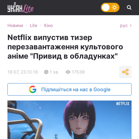
›
›
Новини
Lite
Кіно
рус
Netflix випустив тизер
перезавантаження культового
аніме "Привид в обладунках"
18:07, 23.10.19
1 хв.
17539
Підпишіться на нас в Google