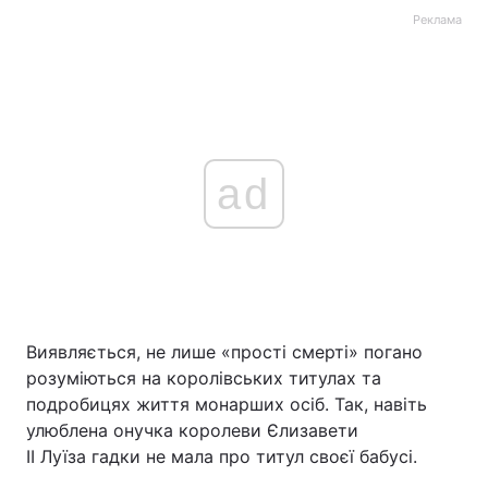
Реклама
ad
Виявляється, не лише «прості смерті» погано
розуміються на королівських титулах та
подробицях життя монарших осіб. Так, навіть
улюблена онучка королеви Єлизавети
ІІ Луїза гадки не мала про титул своєї бабусі.