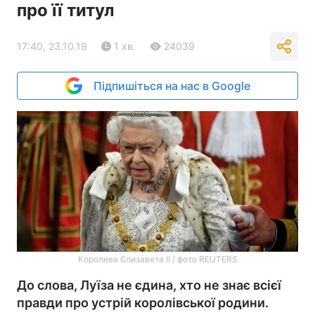
про її титул
17:40, 23.10.19
1 хв.
24039
Підпишіться на нас в Google
Королева Єлизавета ІІ / фото REUTERS
До слова, Луїза не єдина, хто не знає всієї
правди про устрій королівської родини.