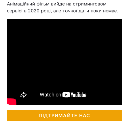
Анімаційний фільм вийде на стриминговом
Тема оформлення
сервісі в 2020 році, але точної дати поки немає.
ПІДТРИМАЙТЕ НАС