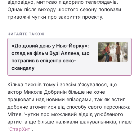
відповідно, миттєво підкорило телеглядачів.
Однак після виходу шостого сезону поповзли
тривожні чутки про закриття проекту.
ЧИТАЙТЕ ТАКОЖ
«Дощовий день у Нью-Йорку»:
огляд на фільм Вуді Аллена, що
потрапив в епіцентр секс-
скандалу
Кілька тижнів тому і зовсім з'ясувалося, що
актор Микола Добринін більше не хоче
працювати над новими епізодами, так як встиг
добряче втомитися від способу свого персонажа
Мітяя. Чутки про можливий відхід улюбленого
артиста ще більше налякали шанувальників, пише
"
СтарХит
".