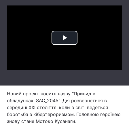
Лонгріди
Відео з Youtube
Статті
Інтерв'ю
Думки
Play
Архів
Вакансії
Video
Контакти
Послуги
Новий проект носить назву "Привид в
обладунках: SAC_2045". Дія розвернеться в
середині XXI століття, коли в світі ведеться
боротьба з кібертероризмом. Головною героїнею
знову стане Мотоко Кусанаги.