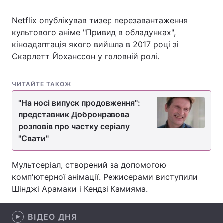
Netflix опублікував тизер перезавантаження
культового аніме "Привид в обладунках",
Головна
Війна
кіноадаптація якого вийшла в 2017 році зі
Скарлетт Йоханссон у головній ролі.
Україна
Політика
ЧИТАЙТЕ ТАКОЖ
Економіка
Світ
"На носі випуск продовження":
Спорт
Наука
представник Добронравова
розповів про частку серіалу
Техно і зв'язок
Лайт
"Свати"
Зброя
Інциденти
Мультсеріал, створений за допомогою
Здоров'я
Туризм
комп'ютерної анімації. Режисерами виступили
Шінджі Арамаки і Кендзі Камияма.
Цікавинки
Погода
ВІДЕО ДНЯ
Екологія
Регіони