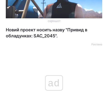
скріншот
Новий проект носить назву "Привид в
обладунках: SAC_2045".
Реклама
ad