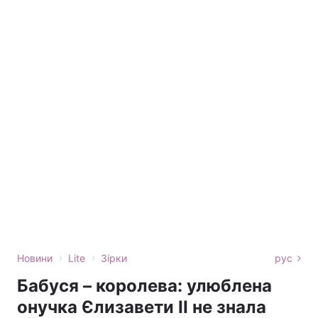
›
›
Новини
Lite
Зірки
рус
Бабуся – королева: улюблена
онучка Єлизавети ІІ не знала