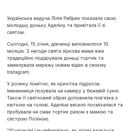
Українська ведуча Лілія Ребрик показала свою
молодшу доньку Аделіну та привітала її зі
святом.
Сьогодні, 15 січня, дівчинці виповнилося 10
місяців. З нагоди свята зіркова мама вже
традиційно подарувала доньці тортик та
замилувала мережу новим відео в своєму
Instagram.
У ролику помітно, як крихітка підросла.
Іменинниця позувала на камеру у бежевій сукні.
Також її святковий образ доповнила пов'язка з
квіткою на голові. Аделіна весело посміхалася та
пробувала на смак тортик разом з мамою та
сестрою Поліною.
"10 місяців! Це неймовірно, як дітям вдається