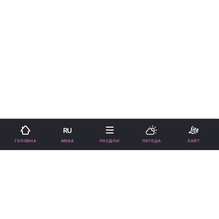
RU
›
›
Новини
Lite
Мода
рус
МОВА
ГОЛОВНА
РОЗДІЛИ
ПОГОДА
ЛАЙТ
Названо кольори лаку для
нігтів, які мають розкішний
вигляд
ДІАНА МОГИЛЄВИЧ
12:40, 15.01.25
2 хв.
19975