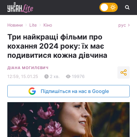
›
›
Новини
Lite
Кіно
рус
Три найкращі фільми про
кохання 2024 року: їх має
подивитися кожна дівчина
ДІАНА МОГИЛЄВИЧ
12:59, 15.01.25
2 хв.
19976
Підпишіться на нас в Google