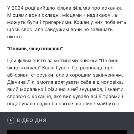
У 2024 році вийшло кілька фільмів про кохання.
Місцями вони складні, місцями - надихаючі, а
можуть бути і тригерними. Кожен у них побачить
Головна
Війна
щось своє, але байдужим вони не залишать
нікого.
Україна
Політика
"Покинь, якщо кохаєш"
Економіка
Світ
Цей фільм знято за мотивами книжки "Покинь,
Спорт
Наука
якщо кохаєш" Колін Гувер. Це розповідь про
аб'юзивні стосунки, але з хорошим закінченням.
Техно і зв'язок
Лайт
Дівчина Лілі змогла врятувати себе від чоловіка,
який морально і фізично з неї знущався, і знайти
Зброя
Інциденти
справжнє кохання, яке вилікувало всі її травми і
подарувало надію на світле щасливе майбутнє.
Здоров'я
Туризм
Цікавинки
Погода
ВІДЕО ДНЯ
Екологія
Регіони