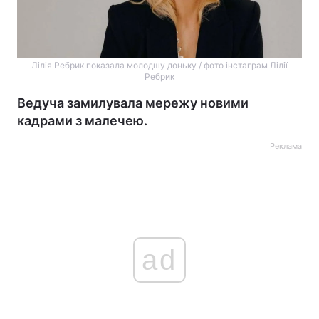
Лілія Ребрик показала молодшу доньку / фото інстаграм Лілії
Ребрик
Ведуча замилувала мережу новими
кадрами з малечею.
Реклама
ad