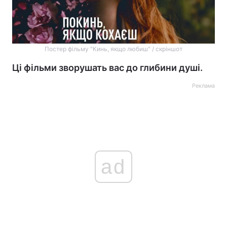
Постер фільму "Кинь, якщо любиш" / скріншот
Ці фільми зворушать вас до глибини душі.
Реклама
ad