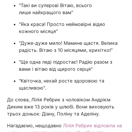
"Такі ви суперові Вітаю, всього
лише найкращого вам"
"Яка краса! Просто неймовірні відео
кожного місяця"
"Дуже-дуже мило! Мамине щастя. Велика
радість. Вітаю з 10 місяцями, крихітко!"
"Ще одна леді підростає! Радію разом з
вами і вітаю від щирого серця"
"Квіточка, нехай росте здоровою та
щасливою".
До слова, Лілія Ребрик з чоловіком Андрієм
Диким вже 13 років у шлюбі. Вони виховують
трьох доньок: Діану, Поліну та Аделіну.
Нагадаємо, нещодавно
Лілія Ребрик відповіла на