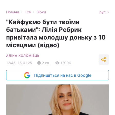
›
›
Новини
Lite
Зірки
рус
"Кайфуємо бути твоїми
батьками": Лілія Ребрик
привітала молодшу доньку з 10
місяцями (відео)
АЛІНА КОЛОМІЄЦЬ
12:45, 15.01.25
2 хв.
12996
Підпишіться на нас в Google