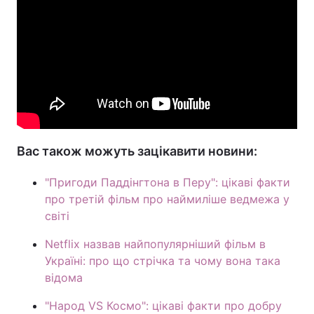
Вас також можуть зацікавити новини:
"Пригоди Паддінгтона в Перу": цікаві факти
про третій фільм про наймиліше ведмежа у
світі
Netflix назвав найпопулярніший фільм в
Україні: про що стрічка та чому вона така
відома
"Народ VS Космо": цікаві факти про добру