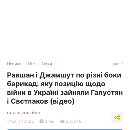
›
›
Новини
Lite
Зірки
рус
Равшан і Джамшут по різні боки
барикад: яку позицію щодо
війни в Україні зайняли Галустян
і Свєтлаков (відео)
ОЛЬГА РОБЕЙКО
11:21, 17.07.22
3 хв.
355548