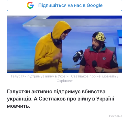
Підпишіться на нас в Google
Галустян підтримує війну в Україні, Свєтлаков про неї мовчить /
Скріншот
Галустян активно підтримує вбивства
українців. А Свєтлаков про війну в Україні
мовчить.
Реклама