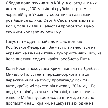
Обидва вони починали з КВНу, а сьогодні у них
дохід понад 100 мільйонів рублів на рік. Але
через війну в Україні у соратників назавжди
розійшлися шляхи. Сергій Свєтлаков виїхав з
Росії, тоді як Міша Галустян продовжує вірно
служити кривавому режиму.
Галустян - один з найвідоміших коміків
Російської Федерації. Він часто з'являється на
екранах найзнаменитіших гумористичних шоу, на
його виступи ходить навіть особисто Путін.
Коли Росія анексувала Крим і напала на Донбас,
Михайло Галустян з передвиборної агітації
переключився на грубу пропаганду ось такі
антиукраїнські тексти він писав у 2014-му: "Всі
події, які відбуваються в Україні, починаючи з
їхнього Майдану, зрежисовані тими, хто хоче
послабити наші країни, нацькувати їх один на