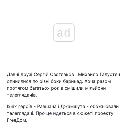
ad
Давні друзі Сергій Свєтлаков і Михайло Галустян
опинилися по різні боки барикад. Хоча разом
протягом багатьох років смішили мільйони
телеглядачів.
Їхніх героїв - Равшана і Джамшута - обожнювали
телеглядачі. Про це йдеться в сюжеті проекту
FreeДом.