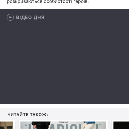
розкриваються особистості героїв.
Лонгріди
ВІДЕО ДНЯ
Відео з Youtube
Статті
Інтерв'ю
Думки
Архів
Вакансії
Контакти
Послуги
ЧИТАЙТЕ ТАКОЖ: