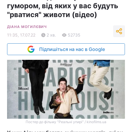
гумором, від яких у вас будуть
"рватися" животи (відео)
ДІАНА МОГИЛЄВИЧ
11:35, 17.07.22
2 хв.
52735
Підпишіться на нас в Google
Постер до фільму "Реальні упирі" / kinofilms.ua