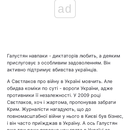
ad
Галустян навпаки - диктаторів любить, а деяким
прислуговує з особливим задоволенням. Він
активно підтримує вбивства українців.
А Свєтлаков про війну в Україні мовчить. Але
обидва коміки по суті - вороги України, адже
противники її незалежності. У 2009 році
Свєтлаков, хоч і жартома, пропонував забрати
Крим. Журналісти нагадують, що до
повномасштабної війни у нього в Києві був бізнес,
і він часто приїжджав в Україну. А ось Галустян
вже три роки персона нон грата в Україні за