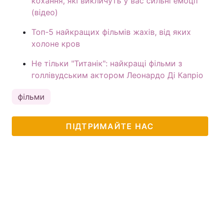
кохання, які викличуть у вас сильні емоції
(відео)
Топ-5 найкращих фільмів жахів, від яких
холоне кров
Не тільки "Титанік": найкращі фільми з
голлівудським актором Леонардо Ді Капріо
фільми
ПІДТРИМАЙТЕ НАС