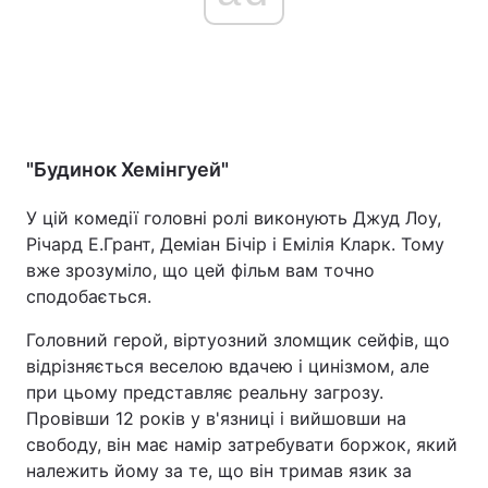
"Будинок Хемінгуей"
У цій комедії головні ролі виконують Джуд Лоу,
Річард Е.Грант, Деміан Бічір і Емілія Кларк. Тому
вже зрозуміло, що цей фільм вам точно
сподобається.
Головний герой, віртуозний зломщик сейфів, що
відрізняється веселою вдачею і цинізмом, але
при цьому представляє реальну загрозу.
Провівши 12 років у в'язниці і вийшовши на
свободу, він має намір затребувати боржок, який
належить йому за те, що він тримав язик за