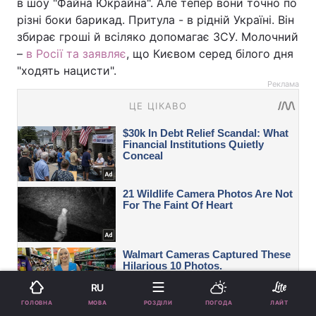
в шоу "Файна Юкрайна". Але тепер вони точно по
різні боки барикад. Притула - в рідній Україні. Він
збирає гроші й всіляко допомагає ЗСУ. Молочний
–
в Росії та заявляє
, що Києвом серед білого дня
"ходять нацисти".
Реклама
RU
МОВА
ГОЛОВНА
РОЗДІЛИ
ПОГОДА
ЛАЙТ