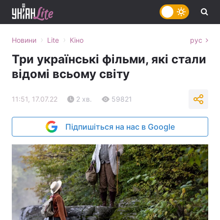
›
›
Новини
Lite
Кіно
рус
Три українські фільми, які стали
відомі всьому світу
11:51, 17.07.22
2 хв.
59821
Підпишіться на нас в Google