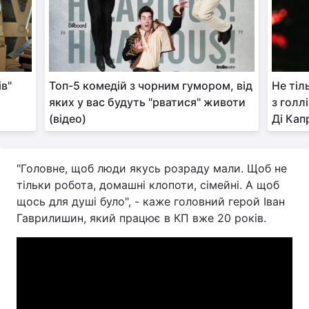
Тема оформлення
ів"
Топ-5 комедій з чорним гумором, від
Не тіл
яких у вас будуть "рватися" животи
з голл
(відео)
Ді Кап
"Головне, щоб люди якусь розраду мали. Щоб не
тільки робота, домашні клопоти, сімейні. А щоб
щось для душі було", - каже головний герой Іван
Гаврилишин, який працює в КП вже 20 років.