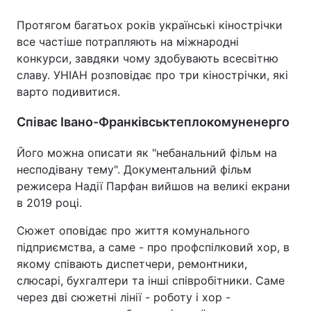
Протягом багатьох років українські кінострічки
все частіше потрапляють на міжнародні
конкурси, завдяки чому здобувають всесвітню
Головна
Війна
славу. УНІАН розповідає про три кінострічки, які
Україна
Політика
варто подивитися.
Співає Івано-Франківськтеплокомуненерго
Економіка
Світ
Спорт
Наука
Його можна описати як "небанальний фільм на
несподівану тему". Документальний фільм
Техно і зв'язок
Лайт
режисера Надії Парфан вийшов на великі екрани
в 2019 році.
Зброя
Інциденти
Сюжет оповідає про життя комунального
Здоров'я
Туризм
підприємства, а саме - про профспілковий хор, в
якому співають диспетчери, ремонтники,
Цікавинки
Погода
слюсарі, бухгалтери та інші співробітники. Саме
через дві сюжетні лінії - роботу і хор -
Екологія
Регіони