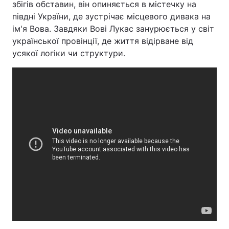
збігів обставин, він опиняється в містечку на
півдні України, де зустрічає місцевого дивака на
ім'я Вова. Завдяки Вові Лукас занурюється у світ
української провінції, де життя відірване від
усякої логіки чи структури.