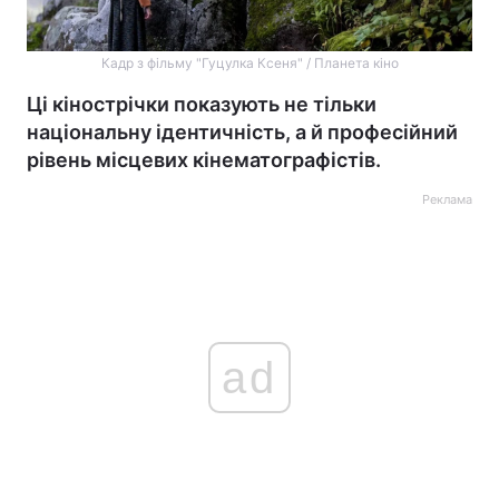
Кадр з фільму "Гуцулка Ксеня" / Планета кіно
Ці кінострічки показують не тільки
національну ідентичність, а й професійний
рівень місцевих кінематографістів.
Реклама
ad