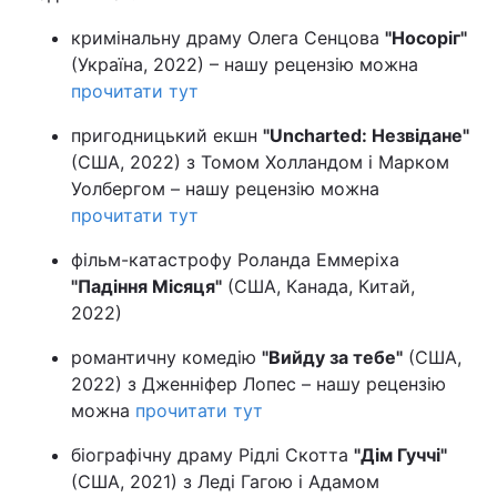
Тема оформлення
кримінальну драму Олега Сенцова
"Носоріг"
(Україна, 2022) – нашу рецензію можна
прочитати тут
пригодницький екшн
"Uncharted: Незвідане"
(США, 2022) з Томом Холландом і Марком
Уолбергом – нашу рецензію можна
прочитати тут
фільм-катастрофу Роланда Еммеріха
"Падіння Місяця"
(США, Канада, Китай,
2022)
романтичну комедію
"Вийду за тебе"
(США,
2022) з Дженніфер Лопес – нашу рецензію
можна
прочитати тут
біографічну драму Рідлі Скотта
"Дім Гуччі"
(США, 2021) з Леді Гагою і Адамом