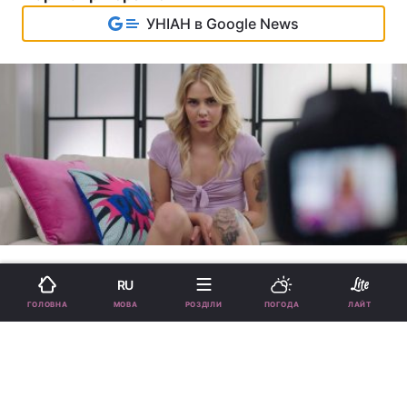
УНІАН в Google News
читать на русском
RU
МОВА
ГОЛОВНА
РОЗДІЛИ
ПОГОДА
ЛАЙТ
"Для сміливого глядача": огляд
провокаційної драми
"Задоволення" з реальними