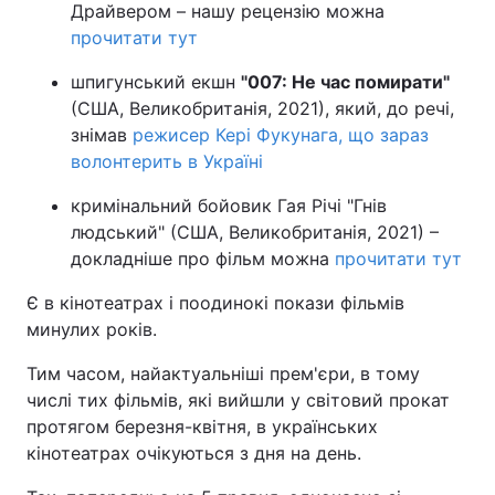
Драйвером – нашу рецензію можна
прочитати тут
шпигунський екшн
"007: Не час помирати"
(США, Великобританія, 2021), який, до речі,
знімав
режисер Кері Фукунага, що зараз
волонтерить в Україні
кримінальний бойовик Гая Річі "Гнів
людський" (США, Великобританія, 2021) –
докладніше про фільм можна
прочитати тут
Є в кінотеатрах і поодинокі покази фільмів
минулих років.
Тим часом, найактуальніші прем'єри, в тому
числі тих фільмів, які вийшли у світовий прокат
протягом березня-квітня, в українських
кінотеатрах очікуються з дня на день.