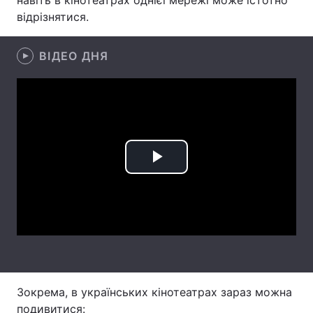
навіть в кінотеатрах однієї мережі може істотно
відрізнятися.
Лонгріди
ВІДЕО ДНЯ
Відео з Youtube
Статті
Інтерв'ю
Думки
Архів
Вакансії
Контакти
Play
Послуги
Video
Зокрема, в українських кінотеатрах зараз можна
подивитися: