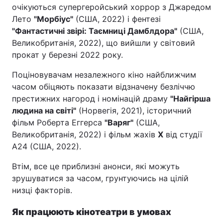
очікуються супергеройський хоррор з Джаредом
Лето
"Морбіус"
(США, 2022) і фентезі
"Фантастичні звірі: Таємниці Дамблдора"
(США,
Великобританія, 2022), що вийшли у світовий
прокат у березні 2022 року.
Поціновувачам незалежного кіно найближчим
часом обіцяють показати відзначену безліччю
престижних нагород і номінацій драму
"Найгірша
людина на світі"
(Норвегія, 2021), історичний
фільм Роберта Еггерса
"Варяг"
(США,
Великобританія, 2022) і фільм жахів
Х
від студії
А24 (США, 2022).
Втім, все це приблизні анонси, які можуть
зрушуватися за часом, грунтуючись на цілій
низці факторів.
Як працюють кінотеатри в умовах