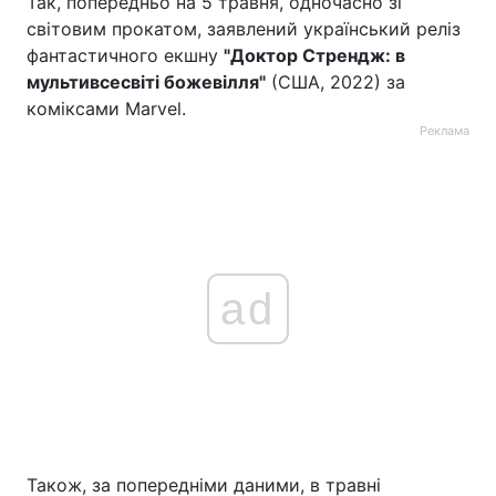
Так, попередньо на 5 травня, одночасно зі
світовим прокатом, заявлений український реліз
фантастичного екшну
"Доктор Стрендж: в
мультивсесвіті божевілля"
(США, 2022) за
коміксами Marvel.
Реклама
ad
Також, за попередніми даними, в травні