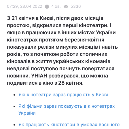
07:29, 28.04.2022
4 хв.
5336
З 21 квітня в Києві, після двох місяців
простою, відкрилися перші кінотеатри. І
якщо в працюючих в інших містах України
кінотеатрах протягом березня-квітня
показували релізи минулих місяців і навіть
років, то з початком роботи столичних
кінозалів в життя українських кіноманів
невдовзі поступово почнуть повертатися
новинки. УНІАН розбирався, що можна
подивитися в кіно з 28 квітня.
Які кінотеатри зараз працюють у Києві
Які фільми зараз показують в кінотеатрах
України
Як працюють кінотеатри в умовах воєнного