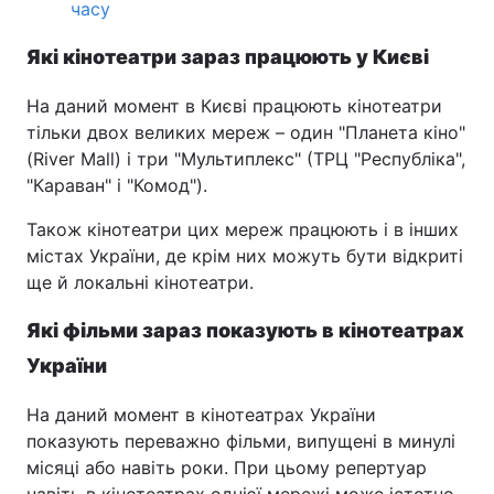
часу
Які кінотеатри зараз працюють у Києві
Головна
Війна
На даний момент в Києві працюють кінотеатри
тільки двох великих мереж – один "Планета кіно"
Україна
Політика
(River Mall) і три "Мультиплекс" (ТРЦ "Республіка",
"Караван" і "Комод").
Економіка
Світ
Також кінотеатри цих мереж працюють і в інших
Спорт
Наука
містах України, де крім них можуть бути відкриті
ще й локальні кінотеатри.
Техно і зв'язок
Лайт
Які фільми зараз показують в кінотеатрах
Зброя
Інциденти
України
Здоров'я
Туризм
На даний момент в кінотеатрах України
Цікавинки
Погода
показують переважно фільми, випущені в минулі
місяці або навіть роки. При цьому репертуар
Екологія
Регіони