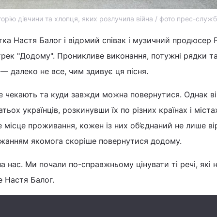
орію дівчини та хлопця, яких розлучила війна / фото прес-служб
ка Настя Балог і відомий співак і музичний продюсер Po
рек "Додому". Проникливе виконання, потужні рядки т
— далеко не все, чим здивує ця пісня.
бе чекають та куди завжди можна повернутися. Однак в
гатьох українців, розкинувши їх по різних країнах і міста
місце проживання, кожен із них об’єднаний не лише ві
бажанням якомога скоріше повернутися додому.
а нас. Ми почали по-справжньому цінувати ті речі, які 
 Настя Балог.