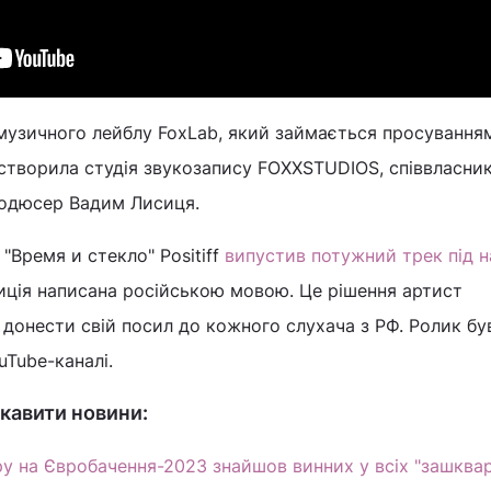
музичного лейблу FoxLab, який займається просування
створила студія звукозапису FOXXSTUDIOS, співвласни
родюсер Вадим Лисиця.
"Время и стекло" Positiff
випустив потужний трек під 
иція написана російською мовою. Це рішення артист
донести свій посил до кожного слухача з РФ. Ролик бу
uTube-каналі.
кавити новини:
 на Євробачення-2023 знайшов винних у всіх "зашква