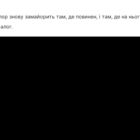
ор знову замайорить там, де повинен, і там, де на ньо
алог.