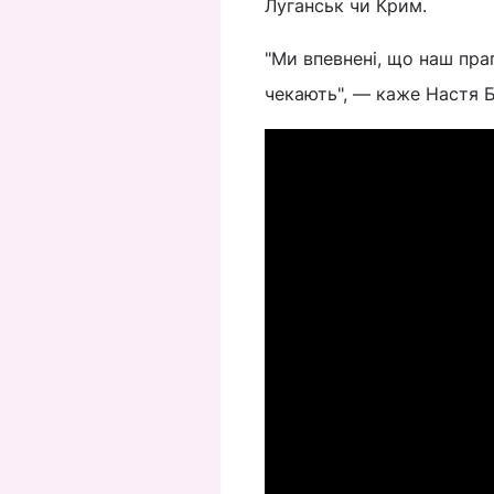
Луганськ чи Крим.
"Ми впевнені, що наш прап
чекають", — каже Настя Б