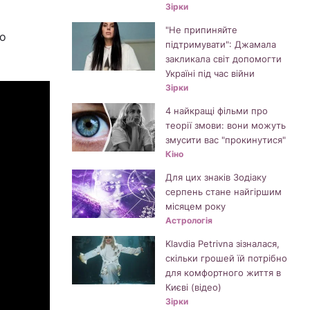
Зірки
"Не припиняйте
го
підтримувати": Джамала
закликала світ допомогти
Україні під час війни
Зірки
4 найкращі фільми про
теорії змови: вони можуть
змусити вас "прокинутися"
Кіно
Для цих знаків Зодіаку
серпень стане найгіршим
місяцем року
Астрологія
Klavdia Petrivna зізналася,
скільки грошей їй потрібно
для комфортного життя в
Києві (відео)
Зірки