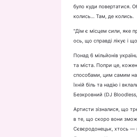
було куди повертатися. О
колись… Там, де колись.
"Дім є місцем сили, яке 
ось, що справді лікує і 
Понад 6 мільйонів україн
та міста. Попри це, коже
способами, цим самим наб
їхній біль та надію і вкла
Безкровний (DJ Bloodless
Артисти зізналися, що тре
в те, що скоро вони змож
Сєвєродонецьк, хтось — в