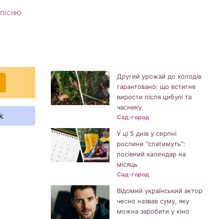
пісню
Другий урожай до холодів
гарантовано: що встигне
вирости після цибулі та
часнику
k
Сад-город
У ці 5 днів у серпні
рослини "спатимуть":
посівний календар на
місяць
Сад-город
Відомий український актор
чесно назвав суму, яку
можна заробити у кіно