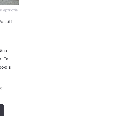
и артистів
sitiff
а
ійна
х. Та
рою в
не