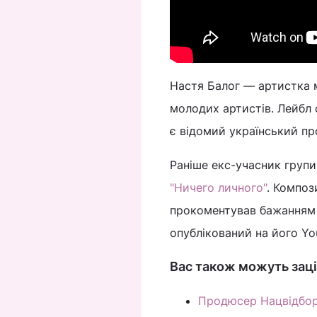
Настя Балог — артистка 
молодих артистів. Лейбл 
є відомий український п
Раніше екс-учасник групи 
"Ничего личного"
. Композ
прокоментував бажанням 
опублікований на його Yo
Вас також можуть заці
Продюсер Нацвідбору