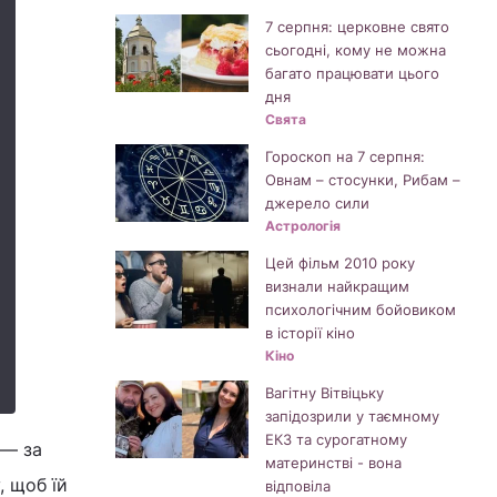
7 серпня: церковне свято
сьогодні, кому не можна
багато працювати цього
дня
Свята
Гороскоп на 7 серпня:
Овнам – стосунки, Рибам –
джерело сили
Астрологія
Цей фільм 2010 року
визнали найкращим
психологічним бойовиком
в історії кіно
Кіно
Вагітну Вітвіцьку
запідозрили у таємному
ЕКЗ та сурогатному
 — за
материнстві - вона
, щоб їй
відповіла