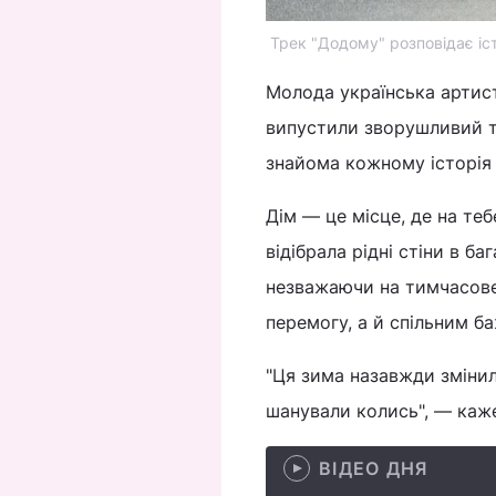
Трек "Додому" розповідає іст
Молода українська артист
випустили зворушливий т
знайома кожному історія 
Дім — це місце, де на те
відібрала рідні стіни в ба
незважаючи на тимчасове 
перемогу, а й спільним 
"Ця зима назавжди змінил
шанували колись", — каже
ВІДЕО ДНЯ