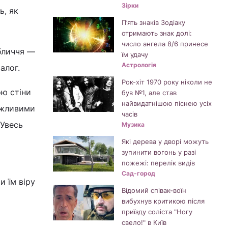
Зірки
ь, як
П’ять знаків Зодіаку
отримають знак долі:
число ангела 8/6 принесе
обличчя —
їм удачу
Астрологія
алог.
Рок-хіт 1970 року ніколи не
ою стіни
був №1, але став
найвидатнішою піснею усіх
ожливими
часів
 Увесь
Музика
Які дерева у дворі можуть
зупинити вогонь у разі
пожежі: перелік видів
Сад-город
и їм віру
Відомий співак-воїн
вибухнув критикою після
приїзду соліста "Ногу
свело!" в Київ