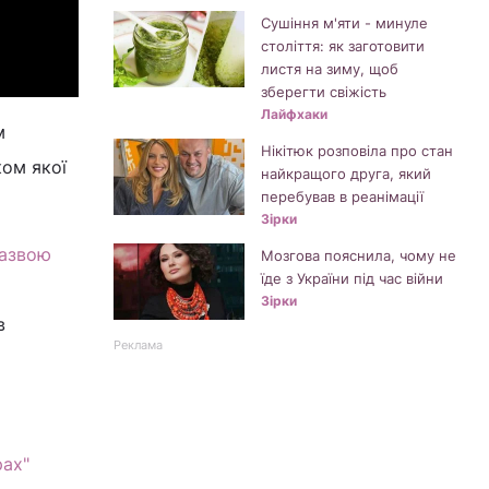
Сушіння м'яти - минуле
століття: як заготовити
листя на зиму, щоб
зберегти свіжість
Лайфхаки
м
Нікітюк розповіла про стан
ком якої
найкращого друга, який
перебував в реанімації
Зірки
назвою
Мозгова пояснила, чому не
їде з України під час війни
Зірки
в
Реклама
рах"