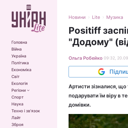
›
›
Новини
Lite
Музика
Positiff зас
"Додому" (ві
Головна
Війна
Україна
Ольга Робейко
09:32, 20.09
Політика
Економіка
Підпиш
Світ
Екологія
Артисти зізналися, що 
Регіони
подарувати їм віру в т
Спорт
Наука
домівки.
Техно і зв'язок
Лайт
Зброя