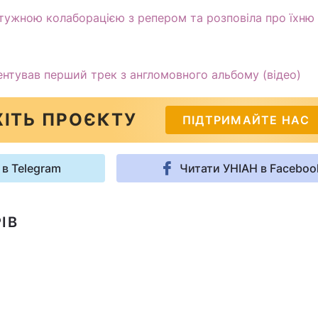
ужною колаборацією з репером та розповіла про їхню 
нтував перший трек з англомовного альбому (відео)
ІТЬ ПРОЄКТУ
ПІДТРИМАЙТЕ НАС
 в Telegram
Читати УНІАН в Faceboo
ІВ