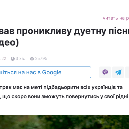
читать на 
півав проникливу дуетну піс
део)
.22
3 хв.
25795
іться на нас в Google
трек має на меті підбадьорити всіх українців та
е, що скоро вони зможуть повернутись у свої рідні