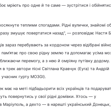
боє мріють про одне й те саме — зустрітися і обійнятис
просякнуте теплими спогадами. Рідні вулички, знайомі 
щоразу змушує повертатися назад", — розповідає Настя Б
ців зараз перебувають за кордоном через відібрані війн
н пам’ятає про свою рідну землю та допомагає усіма м
лижаючи перемогу, а з нею й омріяну путівку додому.
ли в трек автори пісні Світлана Кравчук (Eyra) та Андрій
, учасник гурту MOЗGI).
к має на меті підбадьорити всіх українців та подаруват
уть повернутись у свої рідні домівки. Хтось — у
 Маріуполь, а дехто — в нарешті український Донецьк,