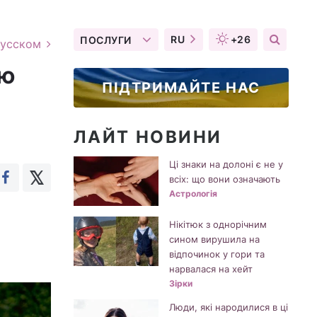
RU
+26
ПОСЛУГИ
русском
ню
ПІДТРИМАЙТЕ НАС
ЛАЙТ НОВИНИ
Ці знаки на долоні є не у
всіх: що вони означають
Астрологія
Нікітюк з однорічним
сином вирушила на
відпочинок у гори та
нарвалася на хейт
Зірки
Люди, які народилися в ці