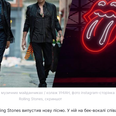
а музичних майданчиках / колаж УНІАН, фото instagram-сторінка
Rolling Stones, скриншот
ing Stones випустив нову пісню. У ній на бек-вокалі спів