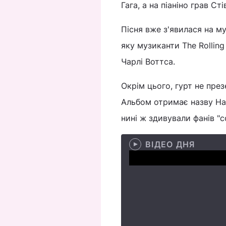
Гага, а на піаніно грав С
Пісня вже з'явилася на м
яку музиканти The Rollin
Чарлі Воттса.
Окрім цього, гурт не през
Альбом отримає назву Hac
нині ж здивували фанів "
ВІДЕО ДНЯ