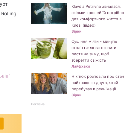
Гурт
Klavdia Petrivna зізналася,
скільки грошей їй потрібно
Rolling
для комфортного життя в
Києві (відео)
Зірки
Сушіння м'яти - минуле
століття: як заготовити
листя на зиму, щоб
зберегти свіжість
Лайфхаки
ьвів"
Нікітюк розповіла про стан
найкращого друга, який
перебував в реанімації
Зірки
Реклама