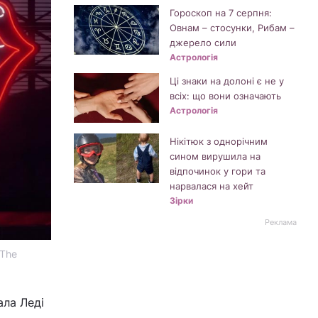
Гороскоп на 7 серпня:
Овнам – стосунки, Рибам –
джерело сили
Астрологія
Ці знаки на долоні є не у
всіх: що вони означають
Астрологія
Нікітюк з однорічним
сином вирушила на
відпочинок у гори та
нарвалася на хейт
Зірки
Реклама
 The
ала Леді