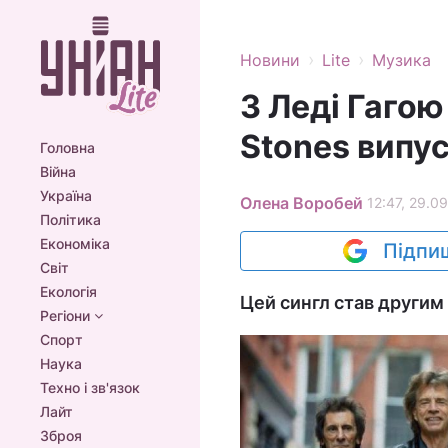
›
›
Новини
Lite
Музика
З Леді Гагою
Stones випу
Головна
Війна
Україна
Олена Воробей
12:47, 29.0
Політика
Економіка
Підпиш
Світ
Екологія
Цей сингл став другим 
Регіони
Спорт
Наука
Техно і зв'язок
Лайт
Зброя