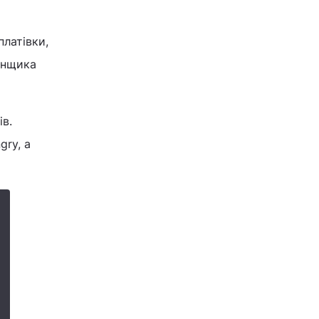
платівки,
анщика
ів.
ry, а