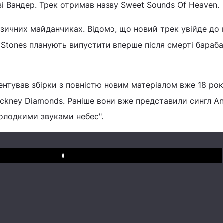
тіві Вандер. Трек отримав назву Sweet Sounds Of Heaven.
узичних майданчиках. Відомо, що новий трек увійде до 
g Stones планують випустити вперше після смерті бараб
ентував збірки з повністю новим матеріалом вже 18 рок
kney Diamonds. Раніше вони вже представили сингл Ang
солодкими звуками небес".
Play