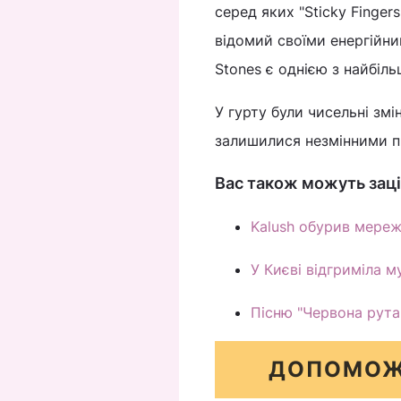
серед яких "Sticky Fingers"
відомий своїми енергійни
Stones є однією з найбіль
У гурту були чисельні змі
залишилися незмінними п
Вас також можуть заці
Kalush обурив мережу
У Києві відгриміла 
Пісню "Червона рута"
ДОПОМОЖ