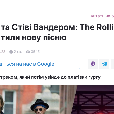
читать на 
 та Стіві Вандером: The Roll
стили нову пісню
9.23
2 хв.
3545
іться на нас в Google
треком, який потім увійде до платівки гурту.