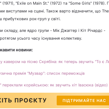
 (1971), "Exile on Main St." (1972) та "Some Girls" (1978). 
ми виступами на сцені. Також варто відзначити, що The 
ш прибуткових рок-груп у світі.
ни складу, але ядро групи - Мік Джаггер і Кіт Річардс -
ротягом усього часу існування колективу.
кавити новини:
 кавером на пісню Скрябіна: як теперь звучить "То є Л
музична премія "Музвар": список переможців
 переклали корейською: як звучить хіт Івасюка (відео)
ІТЬ ПРОЄКТУ
ПІДТРИМАЙТЕ НАС