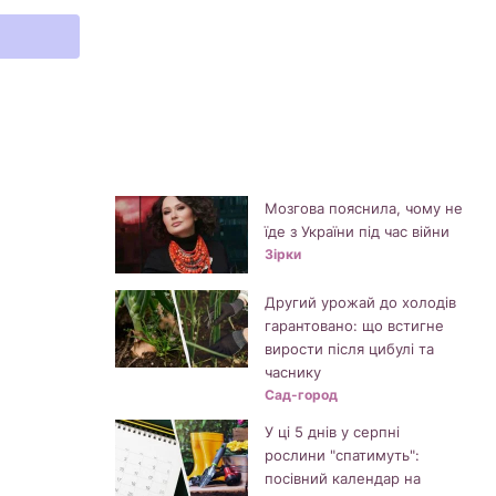
Мозгова пояснила, чому не
їде з України під час війни
Зірки
Другий урожай до холодів
гарантовано: що встигне
вирости після цибулі та
часнику
Сад-город
У ці 5 днів у серпні
рослини "спатимуть":
посівний календар на