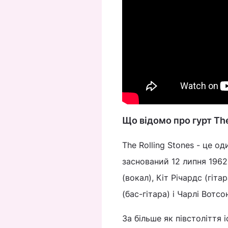
Що відомо про гурт The
The Rolling Stones - це од
заснований 12 липня 1962
(вокал), Кіт Річардс (гіта
(бас-гітара) і Чарлі Вотсо
За більше як півстоліття і