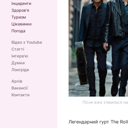
Інциденти
Здоров'я
Туризм
Цікавинки
Погода
Відео з Youtube
Статті
Інтерв'ю
Думки
Лонгріди
Архів
Вакансії
Контакти
Пісня вже з'явилася н
Легендарний гурт The Roll