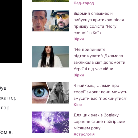
Сад-город
Відомий співак-воїн
вибухнув критикою після
приїзду соліста "Ногу
свело!" в Київ
Зірки
"Не припиняйте
підтримувати": Джамала
закликала світ допомогти
Україні під час війни
Зірки
4 найкращі фільми про
був
теорії змови: вони можуть
Джаггер
змусити вас "прокинутися"
Кіно
йлор
Для цих знаків Зодіаку
серпень стане найгіршим
місяцем року
бомів,
Астрологія