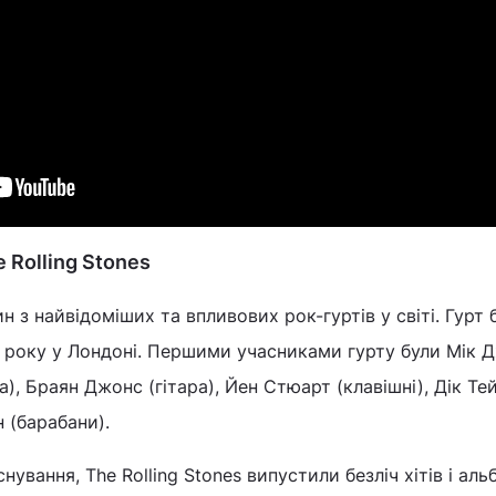
 Rolling Stones
ин з найвідоміших та впливових рок-гуртів у світі. Гурт 
 року у Лондоні. Першими учасниками гурту були Мік 
ра), Браян Джонс (гітара), Йен Стюарт (клавішні), Дік Те
н (барабани).
снування, The Rolling Stones випустили безліч хітів і аль