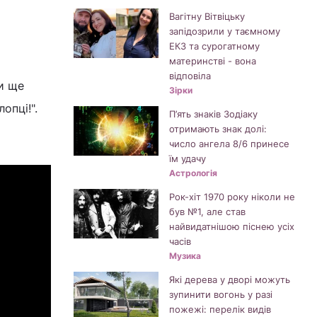
Вагітну Вітвіцьку
запідозрили у таємному
ЕКЗ та сурогатному
материнстві - вона
відповіла
ни ще
Зірки
опці!".
П’ять знаків Зодіаку
отримають знак долі:
число ангела 8/6 принесе
їм удачу
Астрологія
Рок-хіт 1970 року ніколи не
був №1, але став
найвидатнішою піснею усіх
часів
Музика
Які дерева у дворі можуть
зупинити вогонь у разі
пожежі: перелік видів