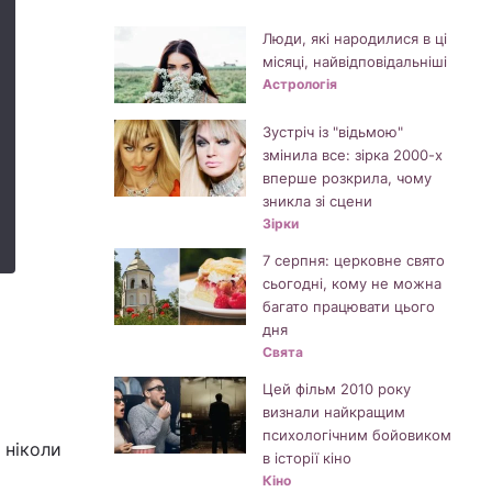
Люди, які народилися в ці
місяці, найвідповідальніші
Астрологія
Зустріч із "відьмою"
змінила все: зірка 2000-х
вперше розкрила, чому
зникла зі сцени
Зірки
7 серпня: церковне свято
сьогодні, кому не можна
багато працювати цього
дня
Свята
Цей фільм 2010 року
визнали найкращим
психологічним бойовиком
 ніколи
в історії кіно
Кіно