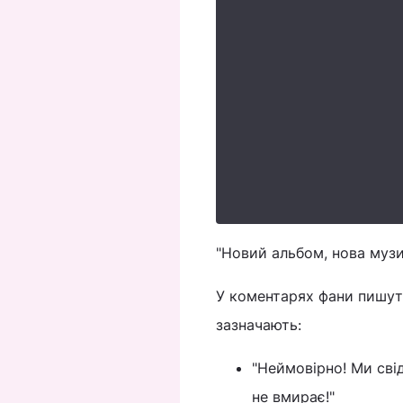
"Новий альбом, нова музик
У коментарях фани пишут
зазначають:
"Неймовірно! Ми свід
не вмирає!"