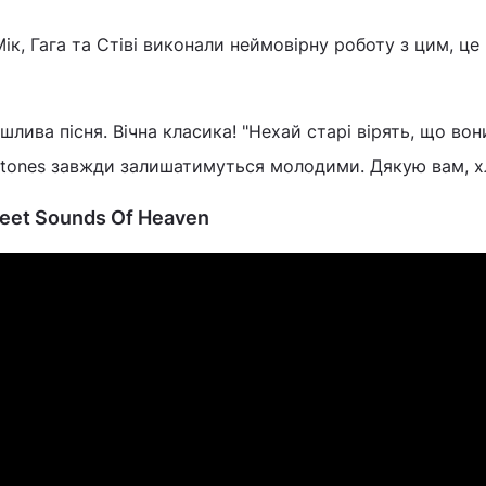
Мік, Гага та Стіві виконали неймовірну роботу з цим, це
шлива пісня. Вічна класика! "Нехай старі вірять, що во
 Stones завжди залишатимуться молодими. Дякую вам, хл
weet Sounds Of Heaven