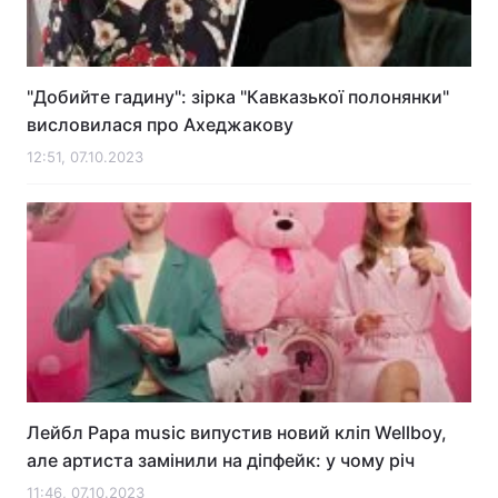
"Добийте гадину": зірка "Кавказької полонянки"
висловилася про Ахеджакову
12:51, 07.10.2023
Лейбл Papa music випустив новий кліп Wellboy,
але артиста замінили на діпфейк: у чому річ
11:46, 07.10.2023