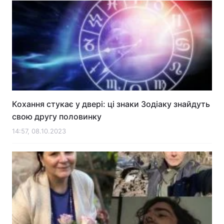
Лонгріди
Відео з Youtube
Статті
Інтерв'ю
Думки
Архів
Вакансії
Кохання стукає у двері: ці знаки Зодіаку знайдуть
Контакти
свою другу половинку
14:57, 08.10.2023
Послуги