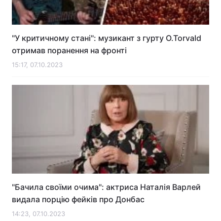
"У критичному стані": музикант з гурту O.Torvald
отримав поранення на фронті
15:17, 07.10.2023
"Бачила своїми очима": актриса Наталія Варлей
видала порцію фейків про Донбас
14:23, 07.10.2023