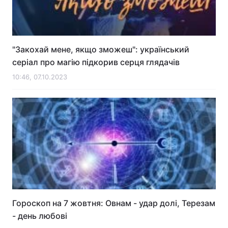
"Закохай мене, якщо зможеш": український
серіал про магію підкорив серця глядачів
10:46, 07.10.2023
Гороскоп на 7 жовтня: Овнам - удар долі, Терезам
- день любові