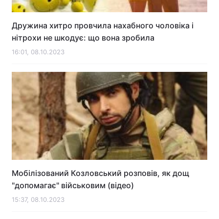
Дружина хитро провчила нахабного чоловіка і
нітрохи не шкодує: що вона зробила
Головна
Війна
16:01, 08.10.2023
Україна
Політика
Економіка
Світ
Спорт
Наука
Техно і зв'язок
Лайт
Зброя
Інциденти
Здоров'я
Туризм
Мобілізований Козловський розповів, як дощ
"допомагає" військовим (відео)
Цікавинки
Погода
15:37, 08.10.2023
Екологія
Регіони