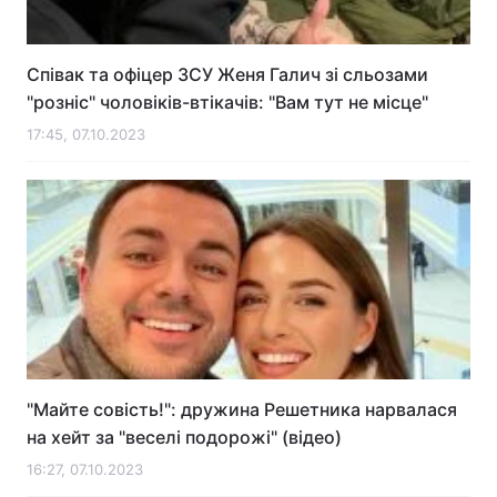
Співак та офіцер ЗСУ Женя Галич зі сльозами
"розніс" чоловіків-втікачів: "Вам тут не місце"
17:45, 07.10.2023
"Майте совість!": дружина Решетника нарвалася
на хейт за "веселі подорожі" (відео)
16:27, 07.10.2023