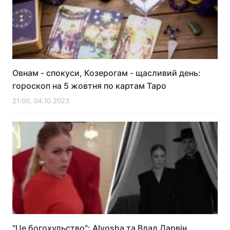
Овнам - спокуси, Козерогам - щасливий день:
гороскоп на 5 жовтня по картам Таро
21:00, 04.10.2023
"Це богохульство": Alyosha та Влад Дарвін