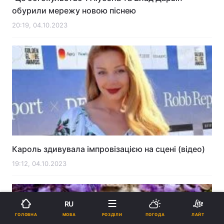
обурили мережу новою піснею
20:19, 04.10.2023
Кароль здивувала імпровізацією на сцені (відео)
19:12, 04.10.2023
RU
МОВА
ГОЛОВНА
РОЗДІЛИ
ПОГОДА
ЛАЙТ