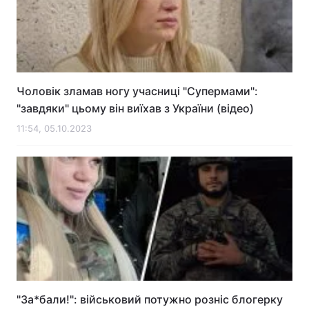
Чоловік зламав ногу учасниці "Супермами":
"завдяки" цьому він виїхав з України (відео)
11:54, 05.10.2023
"За*бали!": військовий потужно розніс блогерку