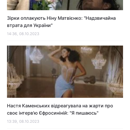
Тема оформлення
Зірки оплакують Ніну Матвієнко: "Надзвичайна
втрата для України"
14:36, 08.10.2023
Настя Каменських відреагувала на жарти про
своє інтерв'ю Єфросиніній: "Я пишаюсь"
13:39, 08.10.2023