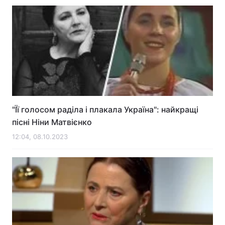
"Її голосом раділа і плакала Україна": найкращі
пісні Ніни Матвієнко
12:04, 08.10.2023