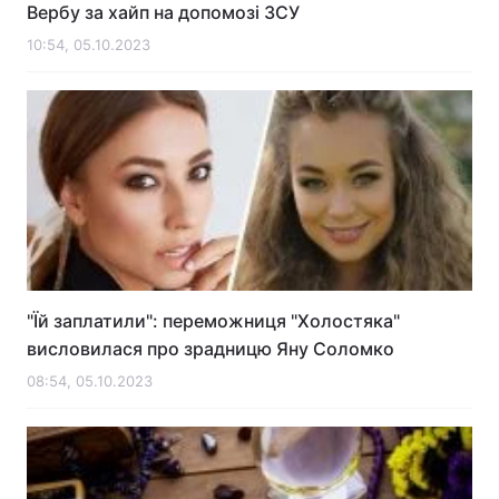
Вербу за хайп на допомозі ЗСУ
10:54, 05.10.2023
"Їй заплатили": переможниця "Холостяка"
висловилася про зрадницю Яну Соломко
08:54, 05.10.2023