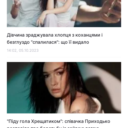
Дівчина зраджувала хлопця з коханцями і
безглуздо "спалилася": що її видало
14:02, 05.10.2023
"Піду гола Хрещатиком": співачка Приходько