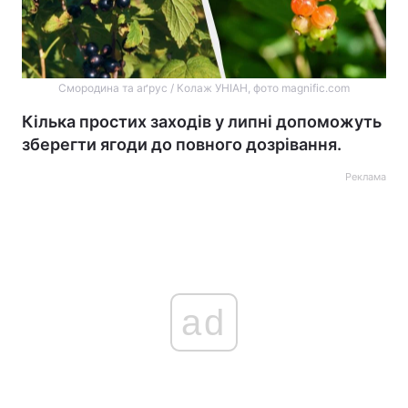
Смородина та аґрус / Колаж УНІАН, фото magnific.com
Кілька простих заходів у липні допоможуть
зберегти ягоди до повного дозрівання.
Реклама
ad