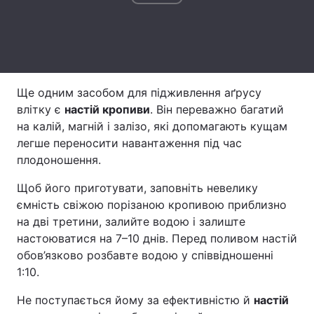
Тема оформлення
Ще одним засобом для підживлення аґрусу
влітку є
настій кропиви
. Він переважно багатий
на калій, магній і залізо, які допомагають кущам
легше переносити навантаження під час
плодоношення.
Щоб його приготувати, заповніть невелику
ємність свіжою порізаною кропивою приблизно
на дві третини, залийте водою і залиште
настоюватися на 7–10 днів. Перед поливом настій
обов’язково розбавте водою у співвідношенні
1:10.
Не поступається йому за ефективністю й
настій