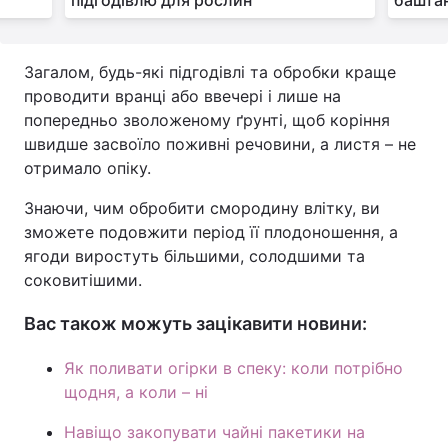
підгодівлю для рослин
баштан
Загалом, будь-які підгодівлі та обробки краще
проводити вранці або ввечері і лише на
попередньо зволоженому ґрунті, щоб коріння
швидше засвоїло поживні речовини, а листя – не
отримало опіку.
Знаючи, чим обробити смородину влітку, ви
зможете подовжити період її плодоношення, а
ягоди виростуть більшими, солодшими та
соковитішими.
Вас також можуть зацікавити новини:
Як поливати огірки в спеку: коли потрібно
щодня, а коли – ні
Навіщо закопувати чайні пакетики на