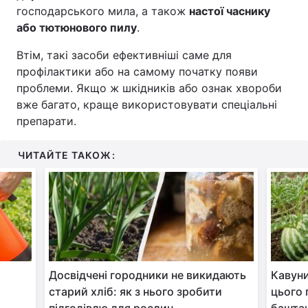
господарського мила, а також
настої часнику
або тютюнового пилу
.
Втім, такі засоби ефективніші саме для
профілактики або на самому початку появи
проблеми. Якщо ж шкідників або ознак хвороби
вже багато, краще використовувати спеціальні
препарати.
ЧИТАЙТЕ ТАКОЖ:
Досвідчені городники не викидають
Кавуни
старий хліб: як з нього зробити
цього 