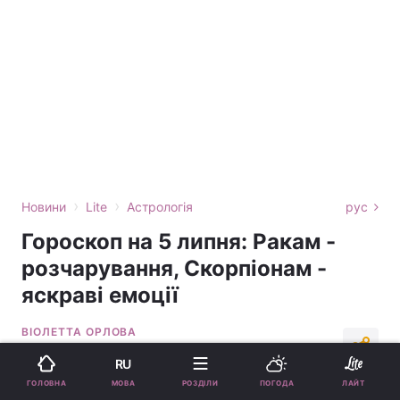
›
›
Новини
Lite
Астрологія
рус
Гороскоп на 5 липня: Ракам -
розчарування, Скорпіонам -
яскраві емоції
ВІОЛЕТТА ОРЛОВА
08:10, 05.07.26
12 хв.
2851
RU
МОВА
ГОЛОВНА
РОЗДІЛИ
ПОГОДА
ЛАЙТ
Підпишіться на нас в Google