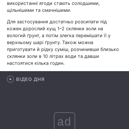
використанні ягоди стають солодшими,
щільнішими та смачнішими.
Лонгріди
Для застосування достатньо розсипати під
Відео з Youtube
Статті
кожен дорослий кущ 1–2 склянки золи на
вологий ґрунт, а потім злегка перемішати її у
Інтерв'ю
Думки
верхньому шарі ґрунту. Також можна
приготувати й рідку суміш, розчинивши близько
Архів
Вакансії
склянки золи в 10 літрах води та давши
настоятися кілька годин.
Контакти
Послуги
ВІДЕО ДНЯ
ad