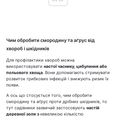
Чим обробити смородину та аґрус від
хвороб і шкідників
Для профілактики хвороб можна
використовувати
настої часнику, цибулиння або
польового хвоща
. Вони допомагають стримувати
розвиток грибкових інфекцій і знижують ризик їх
появи.
А ось що стосується того, чим обробити
смородину та аґрус проти дрібних шкідників, то
тут садівники зазвичай застосовують
настій
деревної золи з
невеликою кількістю