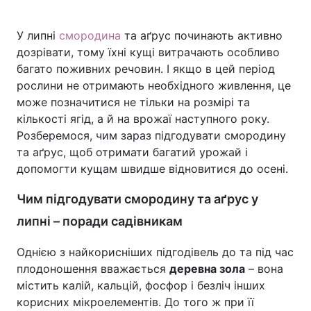
У липні
смородина
та аґрус починають активно
дозрівати, тому їхні кущі витрачають особливо
Головна
Війна
багато поживних речовин. І якщо в цей період
рослини не отримають необхідного живлення, це
Україна
Політика
може позначитися не тільки на розмірі та
кількості ягід, а й на врожаї наступного року.
Економіка
Світ
Розберемося, чим зараз підгодувати смородину
та аґрус, щоб отримати багатий урожай і
Спорт
Наука
допомогти кущам швидше відновитися до осені.
Техно і зв'язок
Лайт
Чим підгодувати смородину та аґрус у
Зброя
Інциденти
липні – поради садівникам
Здоров'я
Туризм
Однією з найкорисніших підгодівель до та під час
плодоношення вважається
деревна зола
– вона
Цікавинки
Погода
містить калій, кальцій, фосфор і безліч інших
корисних мікроелементів. До того ж при її
Екологія
Регіони