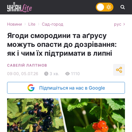
›
›
Новини
Lite
Сад-город
рус
Ягоди смородини та аґрусу
можуть опасти до дозрівання:
як і чим їх підтримати в липні
САВЕЛІЙ ЛАПТІНОВ
09:00, 05.07.26
3 хв.
1110
Підпишіться на нас в Google