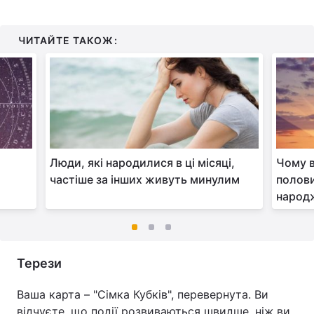
ЧИТАЙТЕ ТАКОЖ:
Люди, які народилися в ці місяці,
Чому в
частіше за інших живуть минулим
полови
народ
Терези
Ваша карта – "Сімка Кубків", перевернута. Ви
відчуєте, що події розвиваються швидше, ніж ви