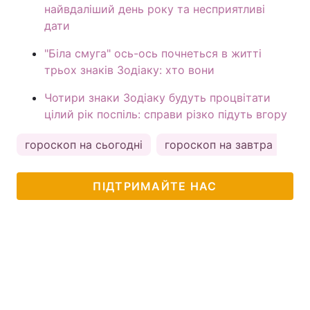
найвдаліший день року та несприятливі
дати
"Біла смуга" ось-ось почнеться в житті
трьох знаків Зодіаку: хто вони
Чотири знаки Зодіаку будуть процвітати
цілий рік поспіль: справи різко підуть вгору
гороскоп на сьогодні
гороскоп на завтра
ка
ПІДТРИМАЙТЕ НАС