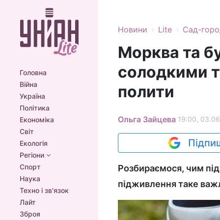
›
›
Новини
Lite
Сад-горо
Морква та б
солодкими т
Головна
Війна
полити
Україна
Політика
Ольга Зайцева
19:00, 03.06
Економіка
Світ
Підпиш
Екологія
Регіони
Спорт
Розбираємося, чим підж
Наука
підживлення таке важ
Техно і зв'язок
Лайт
Зброя