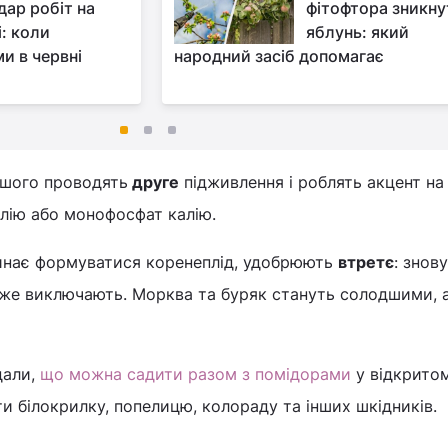
дар робіт на
фітофтора зникну
і: коли
яблунь: який
и в червні
народний засіб допомагає
ршого проводять
друге
підживлення і роблять акцент на 
алію або монофосфат калію.
чинає формуватися коренеплід, удобрюють
втретє
: знов
 вже виключають. Морква та буряк стануть солодшими, 
дали,
що можна садити разом з помідорами
у відкритом
ти білокрилку, попелицю, колораду та інших шкідників.