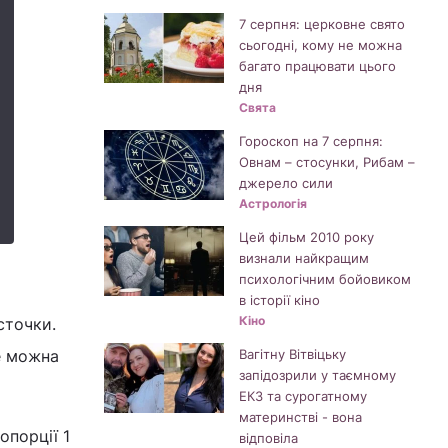
7 серпня: церковне свято
сьогодні, кому не можна
багато працювати цього
дня
Свята
Гороскоп на 7 серпня:
Овнам – стосунки, Рибам –
джерело сили
Астрологія
Цей фільм 2010 року
визнали найкращим
психологічним бойовиком
в історії кіно
Кіно
сточки.
е можна
Вагітну Вітвіцьку
запідозрили у таємному
ЕКЗ та сурогатному
материнстві - вона
опорції 1
відповіла