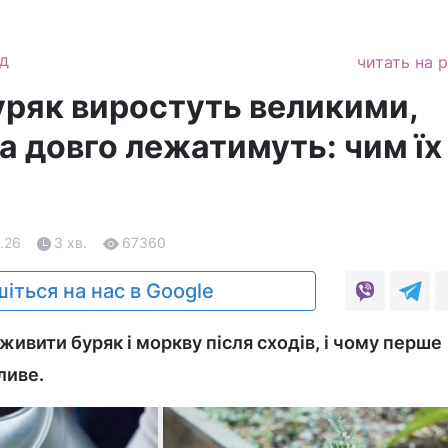
д
читать на 
уряк виростуть великими,
а довго лежатимуть: чим їх
.26
3 хв.
67360
іться на нас в Google
ивити буряк і моркву після сходів, і чому перше
ливе.