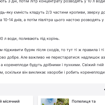
ть 3 дні, потім літр концентрату розводять у 10 л води
будь-яку ємність кладуть 2/3 частини кропиви, зверху 
 10-14 днів, а потім півлітра цього настою розводять у 
10 л води, поливають під корінь.
 підживити буряк після сходів, то тут ті ж правила і ті
во добре. Але важливо не перестаратися: надлишок а
 а коренеплоди будуть дрібними і пухкими. Свіжий гній
м, оскільки він викликає хвороби і робить коренеплоди
й місячний
Попелиця та