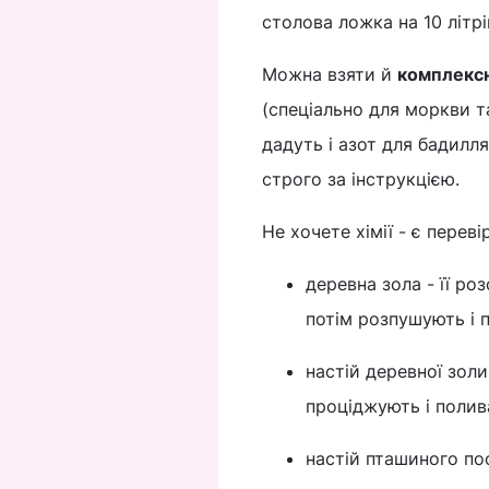
столова ложка на 10 літрі
Можна взяти й
комплексн
(спеціально для моркви т
дадуть і азот для бадилл
строго за інструкцією.
Не хочете хімії - є переві
деревна зола - її р
потім розпушують і 
настій деревної золи
проціджують і полив
настій пташиного пос