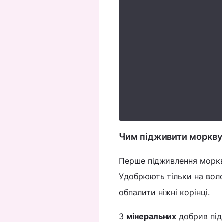
Чим підживити моркву, 
Перше підживлення моркви
Удобрюють тільки на воло
обпалити ніжні корінці.
З
мінеральних
добрив піді