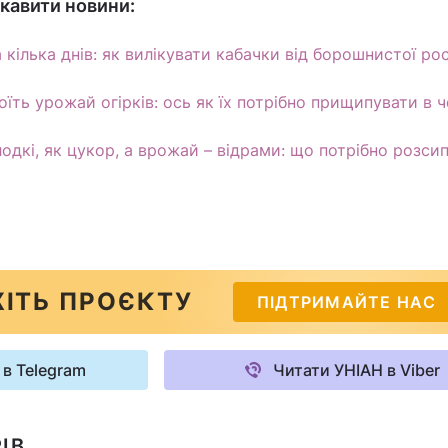
кавити новини:
а кілька днів: як вилікувати кабачки від борошнистої ро
їть урожай огірків: ось як їх потрібно прищипувати в ч
дкі, як цукор, а врожай – відрами: що потрібно розсип
ІТЬ ПРОЄКТУ
ПІДТРИМАЙТЕ НАС
 в Telegram
Читати УНІАН в Viber
ІВ