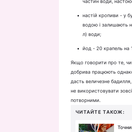
частин води, настоюю
настій кропиви - у 
водою і залишають на
л) води;
йод - 20 крапель на 
Якщо говорити про те, чим
добрива працюють однако
дасть величезне бадилля,
не використовувати зовсі
потворними.
ЧИТАЙТЕ ТАКОЖ:
Чим обробити
Точни