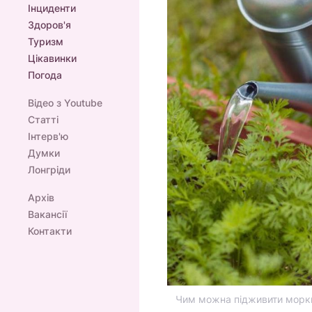
Інциденти
Здоров'я
Туризм
Цікавинки
Погода
Відео з Youtube
Статті
Інтерв'ю
Думки
Лонгріди
Архів
Вакансії
Контакти
Чим можна підживити моркву