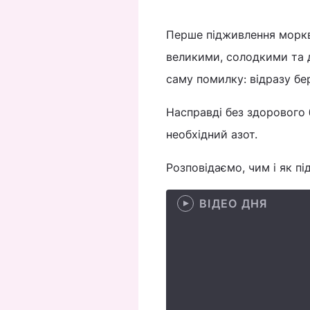
Перше підживлення моркв
великими, солодкими та д
саму помилку: відразу бе
Насправді без здорового 
необхідний азот.
Розповідаємо, чим і як пі
ВІДЕО ДНЯ