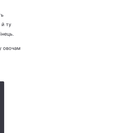
ть
 й ту
інець.
у овочам