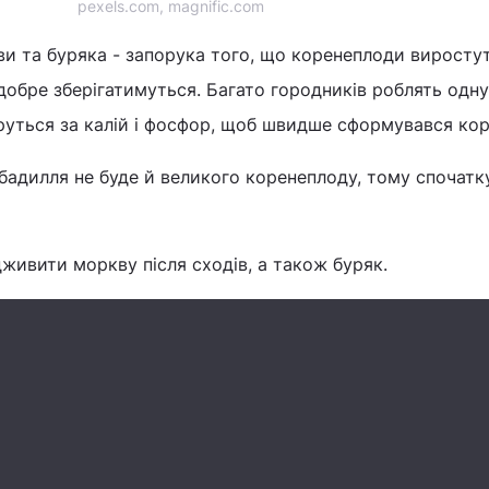
pexels.com, magnific.com
и та буряка - запорука того, що коренеплоди виросту
обре зберігатимуться. Багато городників роблять одну
руться за калій і фосфор, щоб швидше сформувався кор
бадилля не буде й великого коренеплоду, тому спочатк
дживити моркву після сходів, а також буряк.