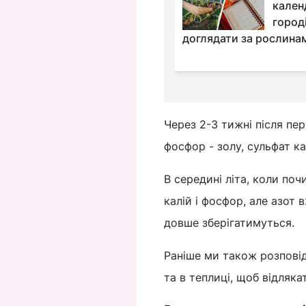
полуницю від
кален
довгоносика: що
город
е зараз, щоб не втратити
доглядати за рослинам
Через 2-3 тижні після пе
фосфор - золу, сульфат к
В середині літа, коли по
калій і фосфор, але азот
довше зберігатимуться.
Раніше ми також розпові
та в теплиці, щоб відляка