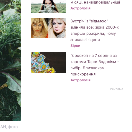
місяці, найвідповідальніші
Астрологія
Зустріч із "відьмою"
змінила все: зірка 2000-х
вперше розкрила, чому
зникла зі сцени
Зірки
Гороскоп на 7 серпня за
картами Таро: Водоліям -
вибір, Близнюкам -
прискорення
Астрологія
Реклама
ІАН, фото