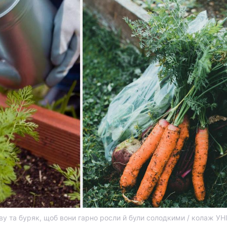
 та буряк, щоб вони гарно росли й були солодкими / колаж УН