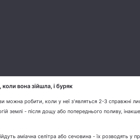
коли вона зійшла, і буряк
 можна робити, коли у неї з'являться 2-3 справжні ли
гій землі - після дощу або попереднього поливу, інакш
йдуть аміачна селітра або сечовина - їх розводять у пр