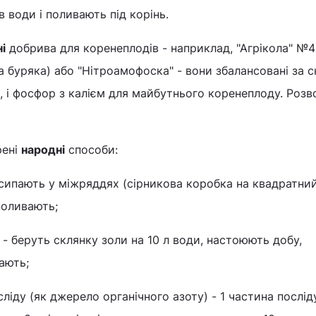
в води і поливають під корінь.
і
добрива для коренеплодів - наприклад, "Агрікола" №4
а буряка) або "Нітроамофоска" - вони збалансовані за с
я, і фосфор з калієм для майбутнього коренеплоду. Роз
рені
народні
способи:
озсипають у міжряддях (сірникова коробка на квадратний
поливають;
 - беруть склянку золи на 10 л води, настоюють добу,
ають;
ліду (як джерело органічного азоту) - 1 частина послід