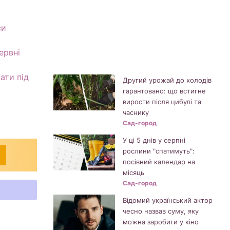
си
ервні
ати під
Другий урожай до холодів
гарантовано: що встигне
вирости після цибулі та
часнику
Сад-город
У ці 5 днів у серпні
рослини "спатимуть":
посівний календар на
місяць
Сад-город
Відомий український актор
чесно назвав суму, яку
можна заробити у кіно