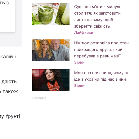
ть з
полуницю від
Сушіння м'яти - минуле
довгоносика: що
століття: як заготовити
зробити вже зараз, щоб не втратити
д
листя на зиму, щоб
врожай
зберегти свіжість
Лайфхаки
Нікітюк розповіла про стан
найкращого друга, який
калій і
перебував в реанімації
Зірки
Мозгова пояснила, чому не
їде з України під час війни
у дають
Зірки
а також
Реклама
у ґрунті