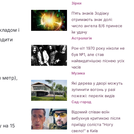
Зірки
П’ять знаків Зодіаку
отримають знак долі:
число ангела 8/6 принесе
кладом і
їм удачу
Астрологія
водити
Рок-хіт 1970 року ніколи не
був №1, але став
найвидатнішою піснею усіх
часів
Музика
 метр),
Які дерева у дворі можуть
зупинити вогонь у разі
пожежі: перелік видів
Сад-город
Відомий співак-воїн
вибухнув критикою після
приїзду соліста "Ногу
у на 15
свело!" в Київ