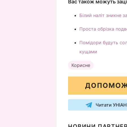
Вас також можуть заці
Білий наліт зникне з
Проста обрізка подво
Помідори будуть соло
кущами
Корисне
ДОПОМОЖ
Читати УНІАН
НОВИНИ ПАРТНЕР