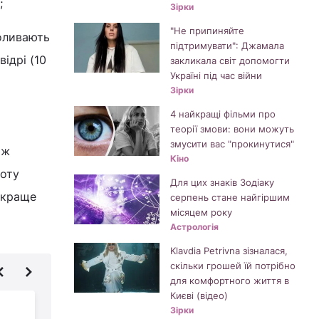
;
Зірки
"Не припиняйте
доливають
підтримувати": Джамала
відрі (10
закликала світ допомогти
Україні під час війни
Зірки
4 найкращі фільми про
теорії змови: вони можуть
змусити вас "прокинутися"
 ж
Кіно
зоту
Для цих знаків Зодіаку
 краще
серпень стане найгіршим
місяцем року
Астрологія
Klavdia Petrivna зізналася,
скільки грошей їй потрібно
для комфортного життя в
Києві (відео)
Чим обробити
Зірки