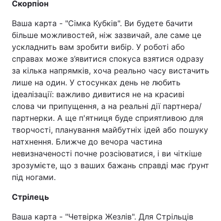
Скорпіон
Ваша карта - "Сімка Кубків". Ви будете бачити
більше можливостей, ніж зазвичай, але саме це
ускладнить вам зробити вибір. У роботі або
справах може з’явитися спокуса взятися одразу
за кілька напрямків, хоча реально часу вистачить
лише на один. У стосунках день не любить
ідеалізації: важливо дивитися не на красиві
слова чи припущення, а на реальні дії партнера/
партнерки. А ще п'ятниця буде сприятливою для
творчості, планування майбутніх ідей або пошуку
натхнення. Ближче до вечора частина
невизначеності почне розсіюватися, і ви чіткіше
зрозумієте, що з ваших бажань справді має ґрунт
під ногами.
Стрілець
Ваша карта - "Четвірка Жезлів". Для Стрільців