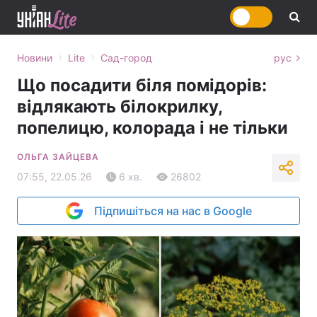
›
›
Новини
Lite
Сад-город
рус
Що посадити біля помідорів:
відлякають білокрилку,
попелицю, колорада і не тільки
ОЛЬГА ЗАЙЦЕВА
07:55, 22.05.26
6 хв.
26802
Підпишіться на нас в Google