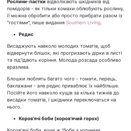
Рослини-пастки
відволікають шкідників від
помідорів - як тільки комахи облюбують рослину,
Тема оформлення
її можна обробити або просто прибрати разом із
"гостями", пише видання
Southern Living
.
Редис
Висаджують навколо молодих томатів, щоб
відвернути блішок, які прогризають дірки в листі
та під'їдають коріння. Молода розсада особливо
вразлива.
Блошки люблять багато чого - томати, перець,
баклажани - але редис приваблює їх найбільше.
Посійте його навколо кущів за кілька тижнів до
висадки томатів, і шкідники переключаться на
нього.
Коров'ячі боби (коров'ячий горох)
Коров'ячі боби, вони ж "боби з чорними