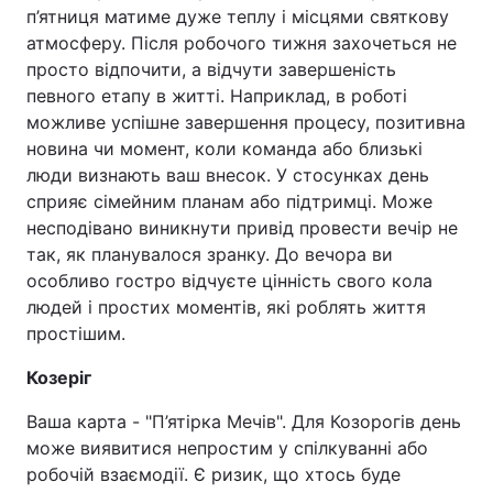
п’ятниця матиме дуже теплу і місцями святкову
атмосферу. Після робочого тижня захочеться не
просто відпочити, а відчути завершеність
певного етапу в житті. Наприклад, в роботі
можливе успішне завершення процесу, позитивна
новина чи момент, коли команда або близькі
люди визнають ваш внесок. У стосунках день
сприяє сімейним планам або підтримці. Може
несподівано виникнути привід провести вечір не
так, як планувалося зранку. До вечора ви
особливо гостро відчуєте цінність свого кола
людей і простих моментів, які роблять життя
простішим.
Козеріг
Ваша карта - "П’ятірка Мечів". Для Козорогів день
може виявитися непростим у спілкуванні або
робочій взаємодії. Є ризик, що хтось буде