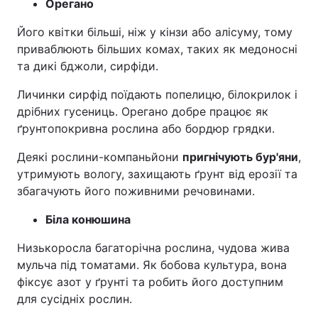
Орегано
Його квітки більші, ніж у кінзи або алісуму, тому
приваблюють більших комах, таких як медоносні
та дикі бджоли, сирфіди.
Личинки сирфід поїдають попелицю, білокрилок і
дрібних гусениць. Орегано добре працює як
ґрунтопокривна рослина або бордюр грядки.
Деякі рослини-компаньйони
пригнічують бур'яни
,
утримують вологу, захищають ґрунт від ерозії та
збагачують його поживними речовинами.
Біла конюшина
Низькоросла багаторічна рослина, чудова жива
мульча під томатами. Як бобова культура, вона
фіксує азот у ґрунті та робить його доступним
для сусідніх рослин.