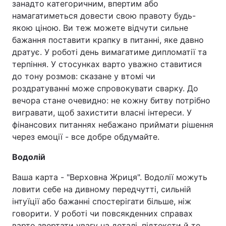
занадто категоричним, впертим або
намагатиметься довести свою правоту будь-
якою ціною. Ви теж можете відчути сильне
бажання поставити крапку в питанні, яке давно
дратує. У роботі день вимагатиме дипломатії та
терпіння. У стосунках варто уважно ставитися
до тону розмов: сказане у втомі чи
роздратуванні може спровокувати сварку. До
вечора стане очевидно: не кожну битву потрібно
вигравати, щоб захистити власні інтереси. У
фінансових питаннях небажано приймати рішення
через емоції - все добре обдумайте.
Водолій
Ваша карта - "Верховна Жриця". Водолії можуть
ловити себе на дивному передчутті, сильній
інтуїції або бажанні спостерігати більше, ніж
говорити. У роботі чи повсякденних справах
варто звертати увагу на деталі, підтексти й те,