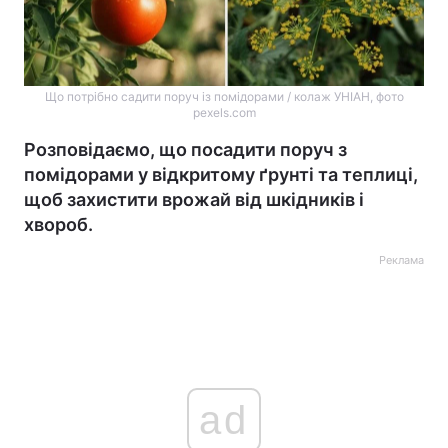
Що потрібно садити поруч із помідорами / колаж УНІАН, фото
pexels.com
Розповідаємо, що посадити поруч з
помідорами у відкритому ґрунті та теплиці,
щоб захистити врожай від шкідників і
хвороб.
Реклама
ad