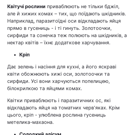
Квітучі рослини
приваблюють не тільки бджіл,
але й хижих комах – тих, що поїдають шкідників.
Наприклад, паразитоїдні оси відкладають яйця
прямо в гусениць - і ті гинуть. Золотоочки,
сирфиди та сонечка теж полюють на шкідників, а
нектар квітів – їхнє додаткове харчування.
Кріп
Дає зелень і насіння для кухні, а його яскраві
квіти обожнюють хижі оси, золотоочки та
сирфиди. Усі вони харчуються попелицею,
білокрилкою та яйцями комах.
Квітки приваблюють і паразитичних ос, які
відкладають яйця на томатних черв'яках. Крім
цього, кріп - улюблена рослина гусениць
метелика-махаона.
Солодкий алісум