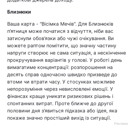
Близнюки
Ваша карта - "Вісімка Мечів". Для Близнюків
п’ятниця може початися з відчуття, ніби вас
затиснули обов’язки або чужі очікування. Ви
можете раптом помітити, що значну частину
напруги створює не сама ситуація, а нескінченне
прокручування варіантів у голові. У роботі день
вимагатиме концентрації: розпорошення на
десять справ одночасно швидко призведе до
втоми чи втрати часу. У стосунках можливе
непорозуміння через невисловлені емоції. У
фінансах краще уникати ризикових рішень і
спонтанних витрат. Проте ближче до другої
половини дня з’явиться підказка або ідея, яка
покаже значно простіший вихід із ситуації.
Реклама