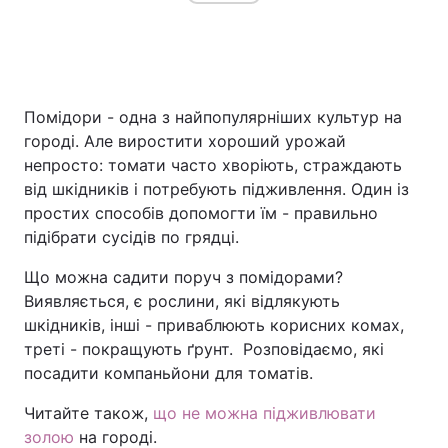
Головна
Війна
Помідори - одна з найпопулярніших культур на
Україна
Політика
городі. Але виростити хороший урожай
непросто: томати часто хворіють, страждають
Економіка
Світ
від шкідників і потребують підживлення. Один із
простих способів допомогти їм - правильно
Спорт
Наука
підібрати сусідів по грядці.
Техно і зв'язок
Лайт
Що можна садити поруч з помідорами?
Виявляється, є рослини, які відлякують
Зброя
Інциденти
шкідників, інші - приваблюють корисних комах,
треті - покращують ґрунт. Розповідаємо, які
Здоров'я
Туризм
посадити компаньйони для томатів.
Цікавинки
Погода
Читайте також,
що не можна підживлювати
золою
на городі.
Екологія
Регіони