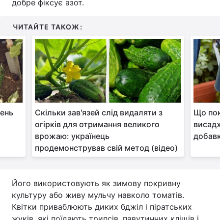
добре фіксує азот.
ЧИТАЙТЕ ТАКОЖ:
вень
Скільки зав'язей слід видаляти з
Що пок
огірків для отримання великого
висадж
врожаю: українець
добав
продемонстрував свій метод (відео)
Його використовують як зимову покривну
культуру або живу мульчу навколо томатів.
Квітки приваблюють диких бджіл і піратських
жуків, які поїдають трипсів, павутинних кліщів і