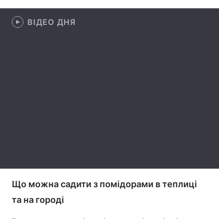
Лонгріди
ВІДЕО ДНЯ
Відео з Youtube
Статті
Інтерв'ю
Думки
Архів
Вакансії
Контакти
Послуги
Що можна садити з помідорами в теплиці
та на городі