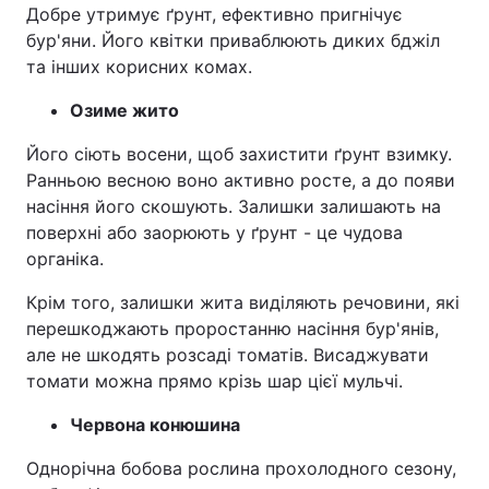
Добре утримує ґрунт, ефективно пригнічує
бур'яни. Його квітки приваблюють диких бджіл
та інших корисних комах.
Озиме жито
Його сіють восени, щоб захистити ґрунт взимку.
Ранньою весною воно активно росте, а до появи
насіння його скошують. Залишки залишають на
поверхні або заорюють у ґрунт - це чудова
органіка.
Крім того, залишки жита виділяють речовини, які
перешкоджають проростанню насіння бур'янів,
але не шкодять розсаді томатів. Висаджувати
томати можна прямо крізь шар цієї мульчі.
Червона конюшина
Однорічна бобова рослина прохолодного сезону,