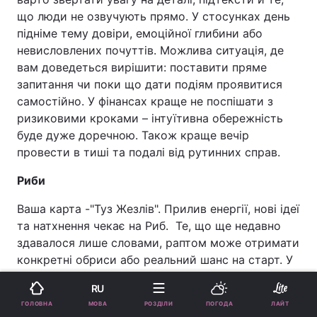
що люди не озвучують прямо. У стосунках день
підніме тему довіри, емоційної глибини або
невисловлених почуттів. Можлива ситуація, де
вам доведеться вирішити: поставити пряме
запитання чи поки що дати подіям проявитися
самостійно. У фінансах краще не поспішати з
ризиковими кроками – інтуїтивна обережність
буде дуже доречною. Також краще вечір
провести в тиші та подалі від рутинних справ.
Риби
Ваша карта -"Туз Жезлів". Прилив енергії, нові ідеї
та натхнення чекає на Риб. Те, що ще недавно
здавалося лише словами, раптом може отримати
конкретні обриси або реальний шанс на старт. У
роботі день сприяє ініціативі, креативності,
RU
запуску проєктів або сміливим розмовам про
МОВА
ГОЛОВНА
РОЗДІЛИ
ПОГОДА
ЛАЙТ
майбутні плани. У стосунках стане більше