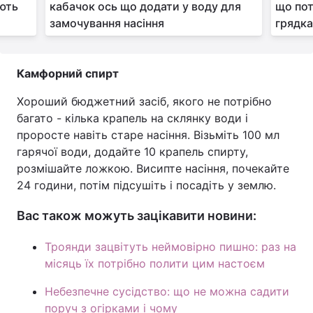
ають
кабачок ось що додати у воду для
що пот
замочування насіння
грядка
Камфорний спирт
Хороший бюджетний засіб, якого не потрібно
багато - кілька крапель на склянку води і
проросте навіть старе насіння. Візьміть 100 мл
гарячої води, додайте 10 крапель спирту,
розмішайте ложкою. Висипте насіння, почекайте
24 години, потім підсушіть і посадіть у землю.
Вас також можуть зацікавити новини:
Троянди зацвітуть неймовірно пишно: раз на
місяць їх потрібно полити цим настоєм
Небезпечне сусідство: що не можна садити
поруч з огірками і чому