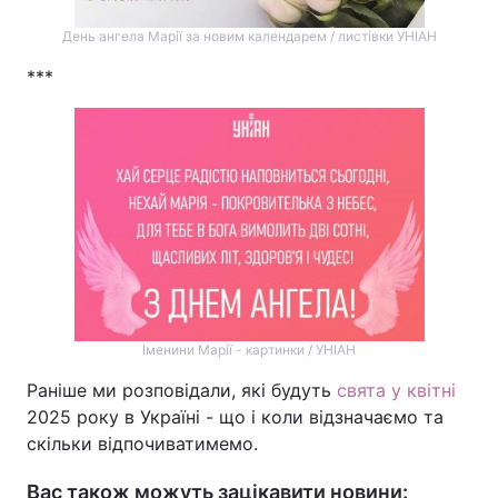
День ангела Марії за новим календарем / листівки УНІАН
***
Іменини Марії - картинки / УНІАН
Раніше ми розповідали, які будуть
свята у квітні
2025 року в Україні - що і коли відзначаємо та
скільки відпочиватимемо.
Вас також можуть зацікавити новини: