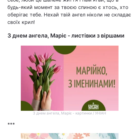
будь-який момент за твоєю спиною є хтось, хто
оберігає тебе. Нехай твій ангел ніколи не складає
своїх крил!
З днем ангела, Маріє - листівки з віршами
З днем ангела, Маріє - картинки / УНІАН
***