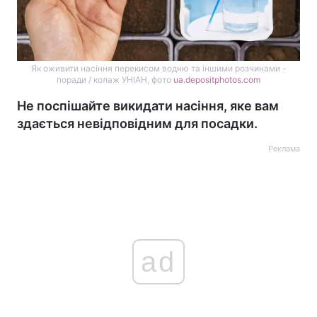
Як оживити насіння перекисом водню та іншими розчинами -
поради / колаж УНІАН, фото
ua.depositphotos.com
Не поспішайте викидати насіння, яке вам
здається невідповідним для посадки.
Реклама
ad