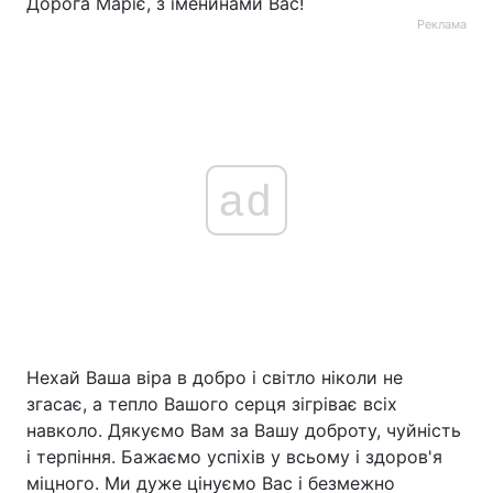
Дорога Маріє, з іменинами Вас!
Реклама
ad
Нехай Ваша віра в добро і світло ніколи не
згасає, а тепло Вашого серця зігріває всіх
навколо. Дякуємо Вам за Вашу доброту, чуйність
і терпіння. Бажаємо успіхів у всьому і здоров'я
міцного. Ми дуже цінуємо Вас і безмежно