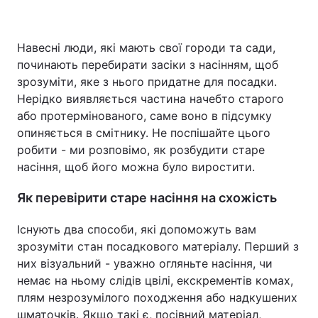
Навесні люди, які мають свої городи та сади,
Головна
Війна
починають перебирати засіки з насінням, щоб
зрозуміти, яке з нього придатне для посадки.
Україна
Політика
Нерідко виявляється частина начебто старого
або протермінованого, саме воно в підсумку
Економіка
Світ
опиняється в смітнику. Не поспішайте цього
робити - ми розповімо, як розбудити старе
Спорт
Наука
насіння, щоб його можна було виростити.
Техно і зв'язок
Лайт
Як перевірити старе насіння на схожість
Зброя
Інциденти
Існують два способи, які допоможуть вам
зрозуміти стан посадкового матеріалу. Перший з
Здоров'я
Туризм
них візуальний - уважно огляньте насіння, чи
немає на ньому слідів цвілі, екскрементів комах,
Цікавинки
Погода
плям незрозумілого походження або надкушених
Екологія
Регіони
шматочків. Якщо такі є, посівний матеріал,