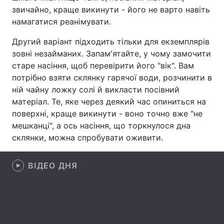
звичайно, краще викинути - його не варто навіть
Лонгріди
намагатися реанімувати.
Другий варіант підходить тільки для екземплярів
Відео з Youtube
Статті
зовні незайманих. Запам'ятайте, у чому замочити
старе насіння, щоб перевірити його "вік". Вам
Інтерв'ю
Думки
потрібно взяти склянку гарячої води, розчинити в
ній чайну ложку солі й викласти посівний
Архів
Вакансії
матеріал. Те, яке через деякий час опиниться на
поверхні, краще викинути - воно точно вже "не
Контакти
мешканці", а ось насіння, що торкнулося дна
Послуги
склянки, можна спробувати оживити.
ВІДЕО ДНЯ