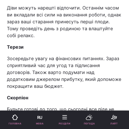
Діви можуть нарешті відпочити. Останнім часом
ви вкладали всі сили на виконання роботи, однак
зараз ваші старання принесуть перші плоди.
Тому проведіть день з родиною та влаштуйте
собі релакс.
Терези
Зосередьте увагу на фінансових питаннях. Зараз
сприятливий час для угод та підписання
договорів. Також варто подумати над
додатковим джерелом прибутку, який допоможе
покращити ваш бюджет.
Скорпіон
Будьте готові до того, що сьогодні все піде не
так, як ви думали. Проте це не привід
RU
засмучуватися. Карти радять швидко реагувати
МОВА
ГОЛОВНА
РОЗДІЛИ
ПОГОДА
ЛАЙТ