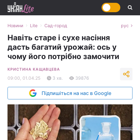
›
›
Новини
Lite
Сад-город
рус
Навіть старе і сухе насіння
дасть багатий урожай: ось у
чому його потрібно замочити
КРИСТИНА КАЩАВЦЕВА
09:00, 01.04.25
3 хв.
39876
Підпишіться на нас в Google