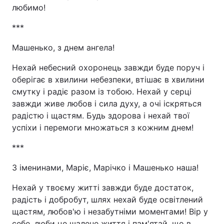
любимо!
***
Машенько, з днем ангела!
Нехай небесний охоронець завжди буде поруч і
оберігає в хвилини небезпеки, втішає в хвилини
смутку і радіє разом із тобою. Нехай у серці
завжди живе любов і сила духу, а очі іскряться
радістю і щастям. Будь здорова і нехай твої
успіхи і перемоги множаться з кожним днем!
***
З іменинами, Маріє, Марічко і Машенько наша!
Нехай у твоєму житті завжди буде достаток,
радість і добробут, шлях нехай буде освітлений
щастям, любов'ю і незабутніми моментами! Вір у
себе, люби це шалене життя і пам'ятай, що в