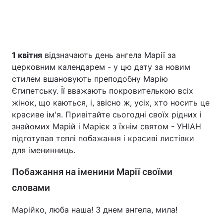
1 квітня
відзначають день ангела Марії за
церковним календарем - у цю дату за новим
стилем вшановують преподобну Марію
Єгипетську. Її вважають покровителькою всіх
жінок, що каються, і, звісно ж, усіх, хто носить це
красиве ім'я. Привітайте сьогодні своїх рідних і
знайомих Марій і Марієк з їхнім святом - УНІАН
підготував теплі побажання і красиві листівки
для іменинниць.
Побажання на іменини Марії своїми
словами
Марійко, люба наша! З днем ангела, мила!