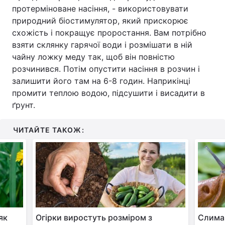
протерміноване насіння, - використовувати
природний біостимулятор, який прискорює
схожість і покращує проростання. Вам потрібно
взяти склянку гарячої води і розмішати в ній
чайну ложку меду так, щоб він повністю
розчинився. Потім опустити насіння в розчин і
залишити його там на 6-8 годин. Наприкінці
промити теплою водою, підсушити і висадити в
ґрунт.
ЧИТАЙТЕ ТАКОЖ:
як
Огірки виростуть розміром з
Слимак