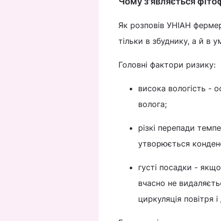
Чому з'являється фіто
Як розповів УНІАН ферм
тільки в збуднику, а й в 
Головні фактори ризику:
висока вологість - 
волога;
різкі перепади темпе
утворюється конденс
густі посадки - якщ
вчасно не видаляєть
циркуляція повітря 