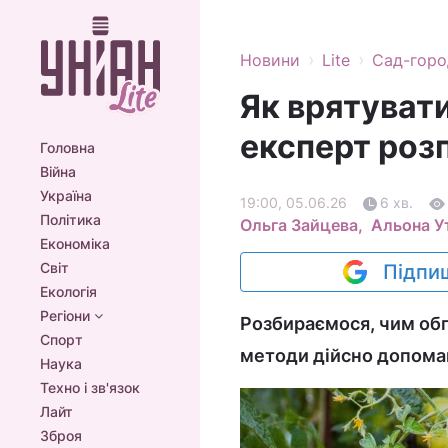
›
›
Новини
Lite
Сад-горо
Як врятувати
експерт розп
Головна
Війна
Україна
19:00, 05.06.26
6 хв.
Політика
Ольга Зайцева,
Альона У
Економіка
Світ
Підпиш
Екологія
Регіони
Розбираємося, чим обп
Спорт
методи дійсно допома
Наука
Техно і зв'язок
Лайт
Зброя