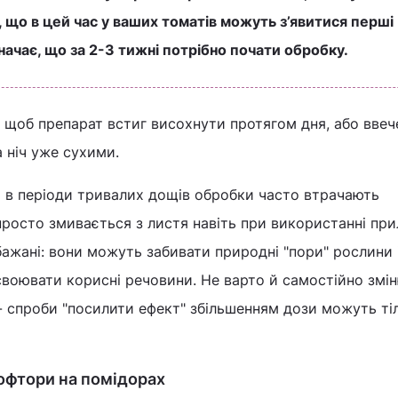
 що в цей час у ваших томатів можуть з’явитися перші
начає, що за 2-3 тижні потрібно почати обробку.
- щоб препарат встиг висохнути протягом дня, або ввече
 ніч уже сухими.
 в періоди тривалих дощів обробки часто втрачають
просто змивається з листя навіть при використанні при
ажані: вони можуть забивати природні "пори" рослини 
асвоювати корисні речовини. Не варто й самостійно змі
- спроби "посилити ефект" збільшенням дози можуть ті
тофтори на помідорах