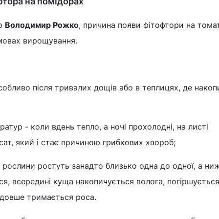
фтора на помідорах
ер
Володимир Рожко
, причина появи фітофтори на томат
умовах вирощування.
особливо після тривалих дощів або в теплицях, де нако
ратур - коли вдень тепло, а ночі прохолодні, на листі
ат, який і стає причиною грибкових хвороб;
о рослини ростуть занадто близько одна до одної, а ни
ся, всередині куща накопичується волога, погіршуєтьс
і довше тримається роса.