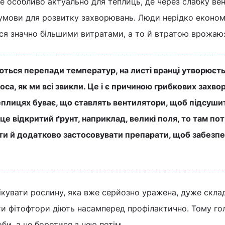
е особливо актуально для теплиць, де через слабку ве
умови для розвитку захворювань. Люди нерідко економ
ться значно більшими витратами, а то й втратою врожаю
ються перепади температур, на листі вранці утворюєт
оса, як ми всі звикли. Це і є причиною грибкових захв
теплицях буває, що ставлять вентилятори, щоб підсуши
 це відкритий ґрунт, наприклад, великі поля, то там по
и й додатково застосовувати препарати, щоб забезп
ікувати рослину, яка вже серйозно уражена, дуже скла
ти фітофтори діють насамперед профілактично. Тому го
би, а не боротися з нею потім.