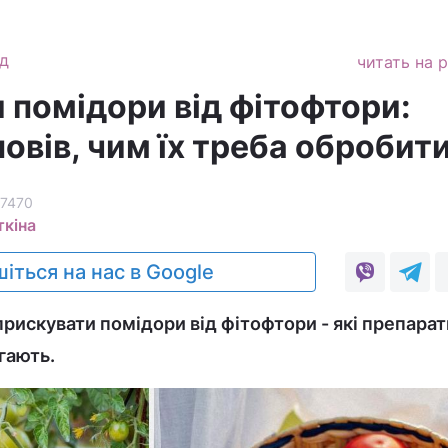
д
читать на 
 помідори від фітофтори:
овів, чим їх треба обробит
7470
ткіна
іться на нас в Google
рискувати помідори від фітофтори - які препарат
гають.