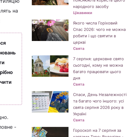
пояснюють користь цього
нтиляцію
народного засобу
лять на
Цікавинки
:
Якого числа Горіховий
Спас 2026: чого не можна
робити і що святити в
ься
церкві
Свята
орювань
7 серпня: церковне свято
ти
сьогодні, кому не можна
трібно
багато працювати цього
дня
ечити
Свята
Спаси, День Незалежності
та багато чого іншого: усі
свята серпня 2026 року в
Україні
дно.
Свята
ловне -
Гороскоп на 7 серпня за
картами Таро: Водоліям -