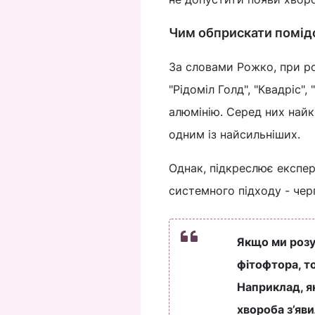
Чим обприскати помідо
За словами Рожко, при ро
"Рідоміл Голд", "Квадріс", 
алюмінію. Серед них найк
одним із найсильніших.
Однак, підкреслює експер
системного підходу - чер
Якщо ми розум
фітофтора, т
Наприклад, я
хвороба з’яви