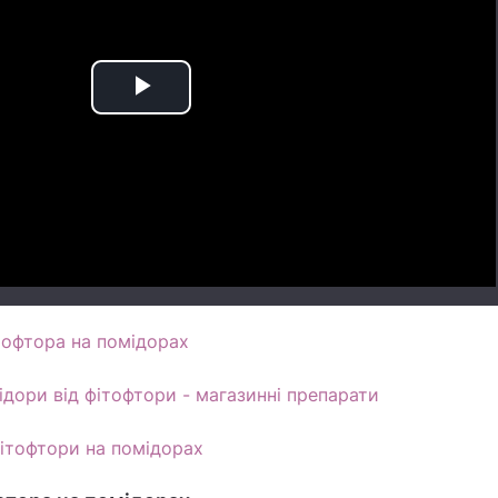
Play
Video
тофтора на помідорах
дори від фітофтори - магазинні препарати
фітофтори на помідорах