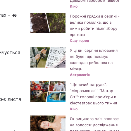
Девідом Гарбором (відео)
Кіно
ах - не
Порожні грядки в серпні -
велика помилка: що з
ними робити після збору
врожаю
Сад-город
У ці дні серпня клювання
пичується
не буде: що показує
календар риболова на
місяць
Астрологія
"Щенячий патруль",
"Морозивник" і "Мотор
Сіті": головні прем'єри в
жнє листя
кінотеатрах цього тижня
я
Кіно
Як рицинова олія впливає
на волосся: дослідження