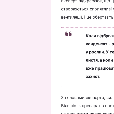
Експерт підкреслює, що ц
створюються сприятливі 
вентиляції, і це обертає
Коли відбува
конденсат - р
у рослин. У 
листя, а коли
вже працюват
захист.
За словами експерта, вил
Більшість препаратів про
не допустити появи хворо