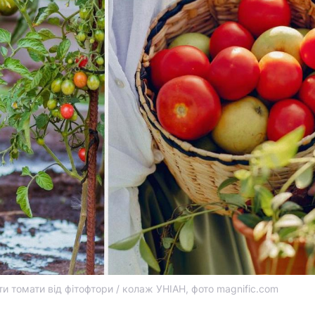
и томати від фітофтори / колаж УНІАН, фото magnific.com