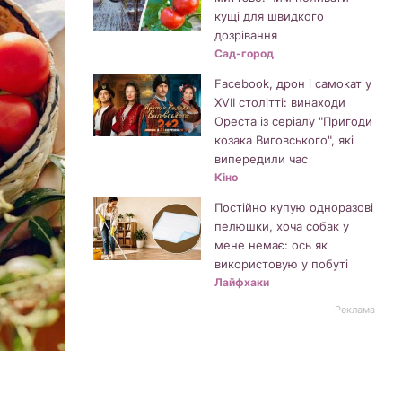
кущі для швидкого
дозрівання
Сад-город
Facebook, дрон і самокат у
XVII столітті: винаходи
Ореста із серіалу "Пригоди
козака Виговського", які
випередили час
Кіно
Постійно купую одноразові
пелюшки, хоча собак у
мене немає: ось як
використовую у побуті
Лайфхаки
Реклама