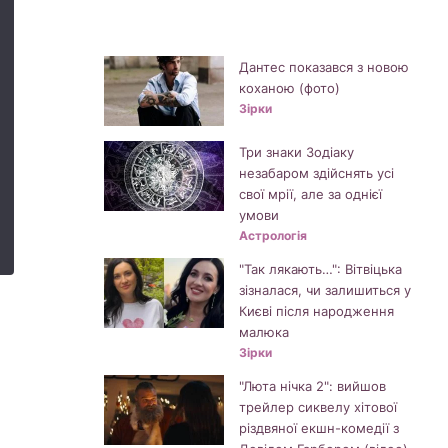
Дантес показався з новою
коханою (фото)
Зірки
Три знаки Зодіаку
незабаром здійснять усі
свої мрії, але за однієї
умови
Астрологія
"Так лякають…": Вітвіцька
зізналася, чи залишиться у
Києві після народження
малюка
Зірки
"Люта нічка 2": вийшов
трейлер сиквелу хітової
різдвяної екшн-комедії з