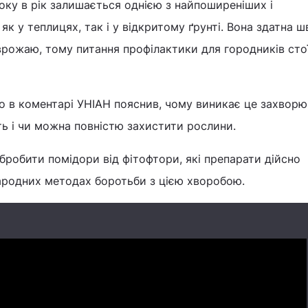
оку в рік залишається однією з найпоширеніших і
як у теплицях, так і у відкритому ґрунті. Вона здатна 
врожаю, тому питання профілактики для городників сто
в коментарі УНІАН пояснив, чому виникає це захворю
ь і чи можна повністю захистити рослини.
обробити помідори від фітофтори, які препарати дійсно
народних методах боротьби з цією хворобою.