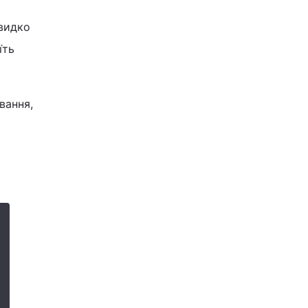
швидко
їть
вання,