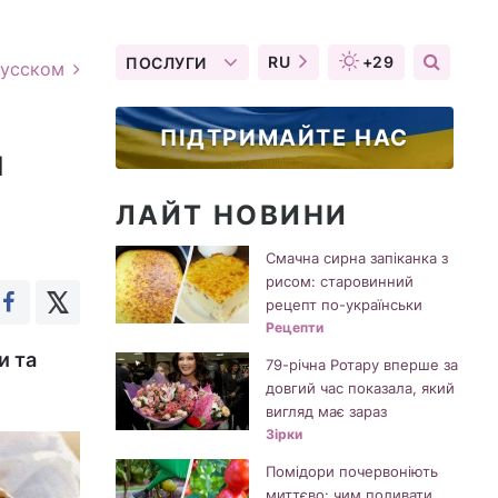
RU
+29
ПОСЛУГИ
русском
ПІДТРИМАЙТЕ НАС
и
ЛАЙТ НОВИНИ
Смачна сирна запіканка з
рисом: старовинний
рецепт по-українськи
Рецепти
и та
79-річна Ротару вперше за
довгий час показала, який
вигляд має зараз
Зірки
Помідори почервоніють
миттєво: чим поливати