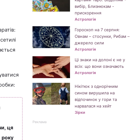
вибір, Близнюкам -
прискорення
Астрологія
ратів:
Гороскоп на 7 серпня:
Овнам – стосунки, Рибам –
осетилі
джерело сили
ається
Астрологія
Ці знаки на долоні є не у
всіх: що вони означають
Астрологія
уватися
робки:
Нікітюк з однорічним
сином вирушила на
відпочинок у гори та
нарвалася на хейт
я
Зірки
Реклама
и, ця
о року