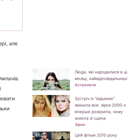
рі, але
Люди, які народилися в ці
липачів.
місяці, найвідповідальніші
Астрологія
і
нювати
Зустріч із "відьмою"
змінила все: зірка 2000-х
льки
вперше розкрила, чому
зникла зі сцени
Зірки
Цей фільм 2010 року