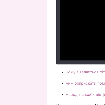
Чому з'являється фі
Чим обприскати помі
Народні засоби від 