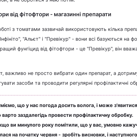
ри від фітофтори - магазинні препарати
боті з томатами зазвичай використовують кілька препа
"Інфініто", "Альєт" і "Превікур" - вони всі базуються на ф
ращий фунгіцид від фітофтори - це "Превікур", він вваж
т, важливо не просто вибрати один препарат, а дотрим
гувати засоби та проводити регулярні профілактичні об
іємо, що у нас погода досить волога, і може з'явитис
о варто заздалегідь провести профілактичну обробку.
кщо ви минулого року помітили, що у вас, умовно кажуч
лася на початку червня - зробіть висновки, і наступног