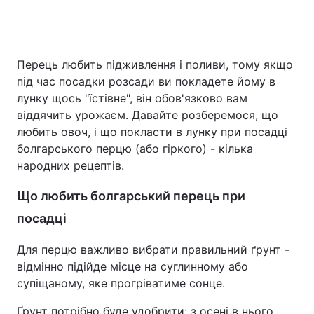
Головна
Війна
Перець любить підживлення і поливи, тому якщо
під час посадки розсади ви покладете йому в
Україна
Політика
лунку щось "їстівне", він обов'язково вам
віддячить урожаєм. Давайте розберемося, що
Економіка
Світ
любить овоч, і що покласти в лунку при посадці
болгарського перцю (або гіркого) - кілька
Спорт
Наука
народних рецептів.
Техно і зв'язок
Лайт
Що любить болгарський перець при
Зброя
Інциденти
посадці
Здоров'я
Туризм
Для перцю важливо вибрати правильний ґрунт -
відмінно підійде місце на суглинному або
Цікавинки
Погода
супіщаному, яке прогріватиме сонце.
Екологія
Регіони
Ґрунт потрібно буде удобрити: з осені в нього