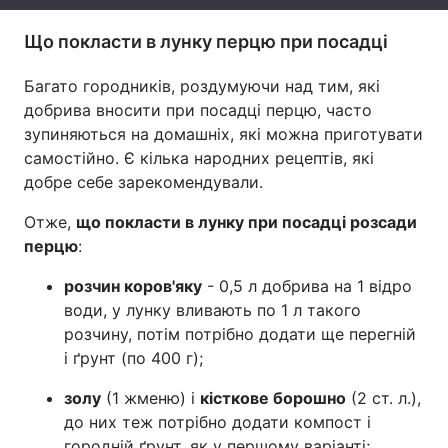
Тема оформлення
Що покласти в лунку перцю при посадці
Багато городників, роздумуючи над тим, які
добрива вносити при посадці перцю, часто
зупиняються на домашніх, які можна приготувати
самостійно. Є кілька народних рецептів, які
добре себе зарекомендували.
Отже,
що покласти в лунку при посадці розсади
перцю
:
розчин коров'яку
- 0,5 л добрива на 1 відро
води, у лунку вливають по 1 л такого
розчину, потім потрібно додати ще перегній
і ґрунт (по 400 г);
золу
(1 жменю) і
кісткове борошно
(2 ст. л.),
до них теж потрібно додати компост і
городній ґрунт, як у першому варіанті;