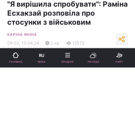
"Я вирішила спробувати": Раміна
Есхакзай розповіла про
стосунки з військовим
КАРІНА ЯНІНА
09:02, 15.04.24
2 хв.
12572
RU
Підпишіться на нас в Google
МОВА
ГОЛОВНА
РОЗДІЛИ
ПОГОДА
ЛАЙТ
Раміна зізналася, що бачиться з бойфрендом лише на передовій /