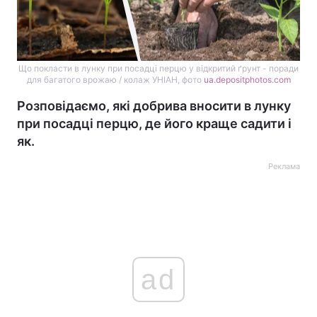
Що покласти в лунку при посадці перцю у відкритий ґрунт - поради
для багатого врожаю / колаж УНІАН, фото
ua.depositphotos.com
Розповідаємо, які добрива вносити в лунку
при посадці перцю, де його краще садити і
як.
Реклама
ad