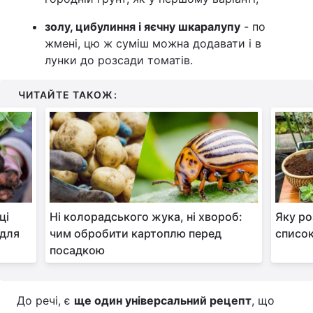
золу, цибулиння і яєчну шкаралупу
- по
жмені, цю ж суміш можна додавати і в
лунки до розсади томатів.
ЧИТАЙТЕ ТАКОЖ:
ці
Ні колорадського жука, ні хвороб:
Яку ро
 для
чим обробити картоплю перед
список 
посадкою
До речі, є
ще один універсальний рецепт
, що