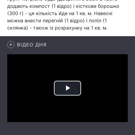
додають компост (1 відро) і кісткове борошно
Лонгріди
(300 г) - ця кількість йде на 1 кв. м. Навесні
можна внести перегній (1 відро) і попіл (1
склянка) - також із розрахунку на 1 кв. м.
Відео з Youtube
Статті
Інтерв'ю
Думки
ВІДЕО ДНЯ
Архів
Вакансії
Контакти
Послуги
Play
Video