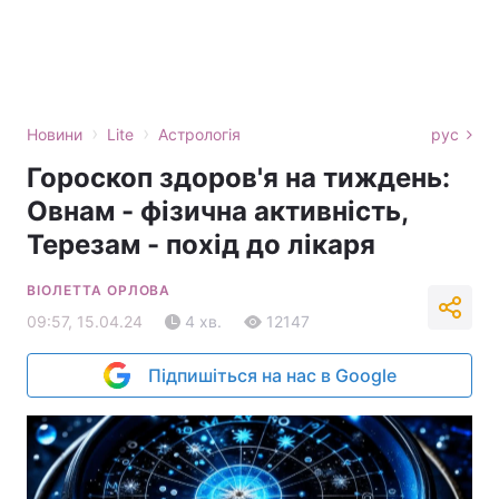
›
›
Новини
Lite
Астрологія
рус
Гороскоп здоров'я на тиждень:
Овнам - фізична активність,
Терезам - похід до лікаря
ВІОЛЕТТА ОРЛОВА
09:57, 15.04.24
4 хв.
12147
Підпишіться на нас в Google