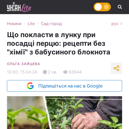
›
›
Новини
Lite
Сад-город
рус
Що покласти в лунку при
посадці перцю: рецепти без
"хімії" з бабусиного блокнота
ОЛЬГА ЗАЙЦЕВА
10:00, 15.04.24
2 хв.
63944
Підпишіться на нас в Google