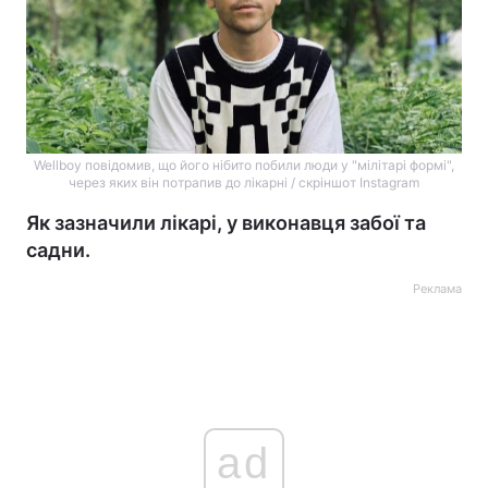
Wellboy повідомив, що його нібито побили люди у "мілітарі формі",
через яких він потрапив до лікарні / скріншот Instagram
Як зазначили лікарі, у виконавця забої та
садни.
Реклама
ad