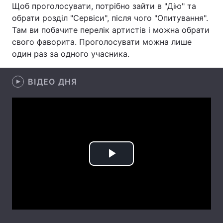
Щоб проголосувати, потрібно зайти в "Дію" та
Лонгріди
обрати розділ "Сервіси", після чого "Опитування".
Там ви побачите перелік артистів і можна обрати
свого фаворита. Проголосувати можна лише
Відео з Youtube
Статті
один раз за одного учасника.
Інтерв'ю
Думки
ВІДЕО ДНЯ
Архів
Вакансії
Контакти
Послуги
Play
Video