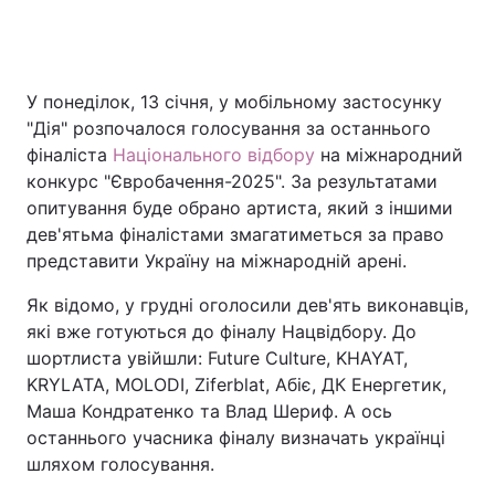
Головна
Війна
У понеділок, 13 січня, у мобільному застосунку
"Дія" розпочалося голосування за останнього
Україна
Політика
фіналіста
Національного відбору
на міжнародний
конкурс "Євробачення-2025". За результатами
Економіка
Світ
опитування буде обрано артиста, який з іншими
дев'ятьма фіналістами змагатиметься за право
Спорт
Наука
представити Україну на міжнародній арені.
Техно і зв'язок
Лайт
Як відомо, у грудні оголосили дев'ять виконавців,
які вже готуються до фіналу Нацвідбору. До
Зброя
Інциденти
шортлиста увійшли: Future Culture, KHAYAT,
KRYLATA, MOLODI, Ziferblat, Абіє, ДК Енергетик,
Здоров'я
Туризм
Маша Кондратенко та Влад Шериф. А ось
Цікавинки
Погода
останнього учасника фіналу визначать українці
шляхом голосування.
Екологія
Регіони