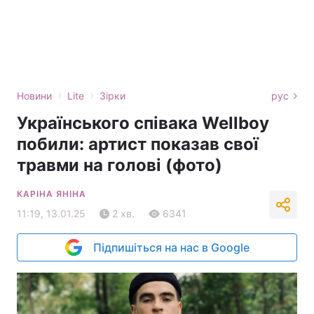
›
›
Новини
Lite
Зірки
рус
Українського співака Wellboy
побили: артист показав свої
травми на голові (фото)
КАРІНА ЯНІНА
11:19, 13.01.25
2 хв.
6341
Підпишіться на нас в Google