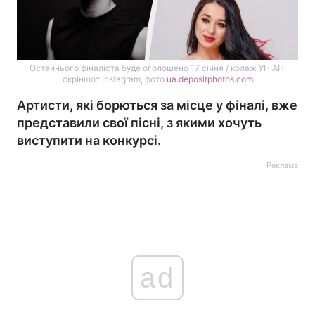
Останнього фіналіста буде оголошено 17 січня / колаж УНІАН,
скріншот Instagram, фото
ua.depositphotos.com
Артисти, які борються за місце у фіналі, вже
представили свої пісні, з якими хочуть
виступити на конкурсі.
Реклама
ad