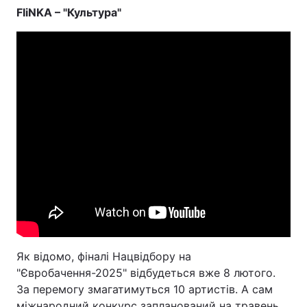
FIiNKA – "Культура"
Як відомо, фіналі Нацвідбору на
"Євробачення-2025" відбудеться вже 8 лютого.
За перемогу змагатимуться 10 артистів. А сам
міжнародний конкурс запланований на травень