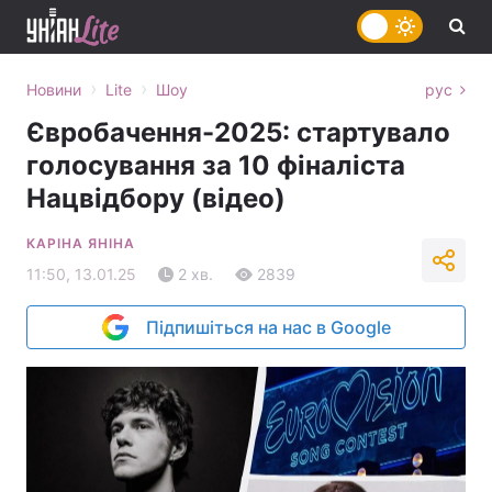
›
›
Новини
Lite
Шоу
рус
Євробачення-2025: стартувало
голосування за 10 фіналіста
Нацвідбору (відео)
КАРІНА ЯНІНА
11:50, 13.01.25
2 хв.
2839
Підпишіться на нас в Google