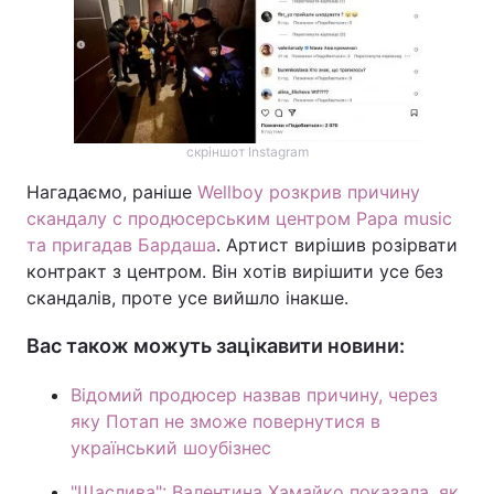
скріншот Instagram
Нагадаємо, раніше
Wellboy розкрив причину
скандалу с продюсерським центром Papa music
та пригадав Бардаша
. Артист вирішив розірвати
контракт з центром. Він хотів вирішити усе без
скандалів, проте усе вийшло інакше.
Вас також можуть зацікавити новини:
Відомий продюсер назвав причину, через
яку Потап не зможе повернутися в
український шоубізнес
"Щаслива": Валентина Хамайко показала, як