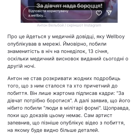
Антон Вельбой / скріншот Instagram
Про це йдеться у медичній довідці, яку Wellboy
опублікував в мережі. Ймовірно, побили
знаменитість в ніч на понеділок, 13 січня,
оскільки медичний висновок виданий сьогодні о
другій ночі.
Антон не став розкривати жодних подробиць
того, що з ним сталося та хто причетний до
побиття. Він лише жартома підписав кадри: "За
дівчат потрібно боротися". А далі заявив, що його
нібито побили "люди в мілітарі формі". Щоправда,
поки що доказів цьому немає. Сам артист
запевнив, що пізніше опублікує відео з побиття,
на якому буде видно більше деталей.