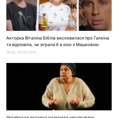
Акторка Віталіна Біблів висловилася про Галкіна
та відповіла, чи зіграла б в кіно з Машковою
14:42, 04.05.2025
Українська акторка розкрила неочікувану