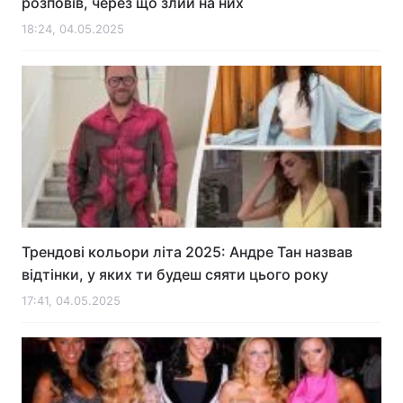
розповів, через що злий на них
18:24, 04.05.2025
Лонгріди
Відео з Youtube
Статті
Інтерв'ю
Думки
Архів
Вакансії
Контакти
Послуги
Трендові кольори літа 2025: Андре Тан назвав
відтінки, у яких ти будеш сяяти цього року
17:41, 04.05.2025