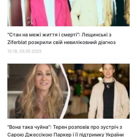
"Стан на межі життя і смерті": Лещинські з
Ziferblat розкрили свій невиліковний діагноз
15:18, 03.05.2025
"Вона така чуйна": Терен розповів про зустріч з
Сарою Джессікою Паркер і її підтримку України