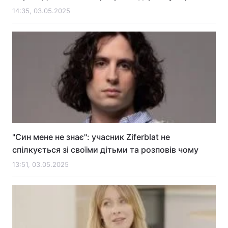
14:35, 03.05.2025
"Син мене не знає": учасник Ziferblat не
спілкується зі своїми дітьми та розповів чому
13:51, 03.05.2025