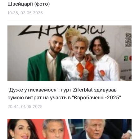
Швейцарії (фото)
10:35, 03.05.2025
"Дуже утискаємося": гурт Ziferblat здивував
сумою витрат на участь в "Євробаченні-2025"
20:44, 01.05.2025