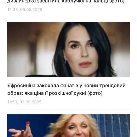
дизайнерка засвітила каблучку на пальці (фото)
12:33, 03.05.2025
Єфросиніна закохала фанатів у новий трендовий
образ: яка ціна її розкішної сукні (фото)
11:53, 03.05.2025