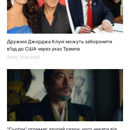
Дружині Джорджа Клуні можуть заборонити
в'їзд до США через указ Трампа
20:02, 01.05.2025
"Сьоґун" отримає другий сезон: чого чекати від