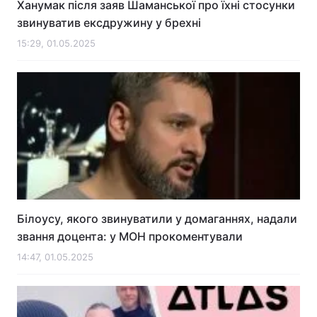
Ханумак після заяв Шаманської про їхні стосунки
звинуватив ексдружину у брехні
15:29, 01.05.2025
Білоусу, якого звинуватили у домаганнях, надали
звання доцента: у МОН прокоментували
14:47, 01.05.2025