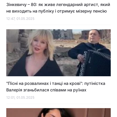
Зінкевичу – 80: як живе легендарний артист, який
не виходить на публіку і отримує мізерну пенсію
12:47, 01.05.2025
"Пісні на розвалинах і танці на крові": путіністка
Валерія зганьбилася співами на руїнах
12:01, 01.05.2025