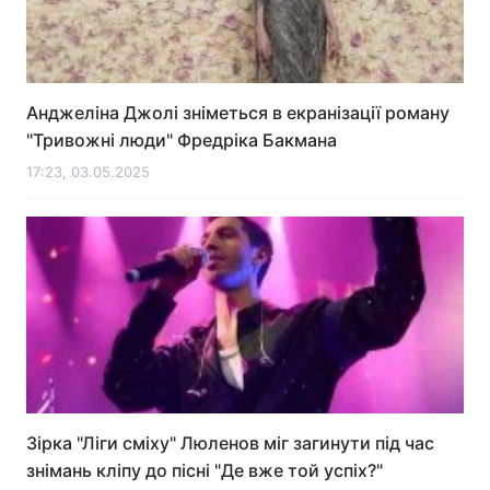
Анджеліна Джолі зніметься в екранізації роману
"Тривожні люди" Фредріка Бакмана
17:23, 03.05.2025
Зірка "Ліги сміху" Люленов міг загинути під час
знімань кліпу до пісні "Де вже той успіх?"