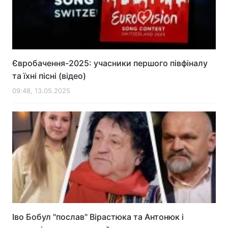
Головна
Війна
Євробачення-2025: учасники першого півфіналу
Україна
Політика
та їхні пісні (відео)
Економіка
Світ
09:48, 13.05.2025
Спорт
Наука
Техно і зв'язок
Лайт
Зброя
Інциденти
Здоров'я
Туризм
Цікавинки
Погода
Іво Бобул "послав" Вірастюка та Антонюк і
Екологія
Регіони