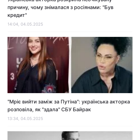
причину, чому знімалася з росіянами: "Був
кредит"
14:04, 04.05.2025
"Мріє вийти заміж за Путіна": українська акторка
розповіла, як "здала" СБУ Байрак
13:34, 04.05.2025