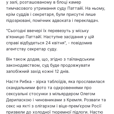
у залі, розташованому в блоці камер
тимчасового утримання суду Паттайї. На ньому,
Тема оформлення
крім суддів і секретаря, були присутні лише
підозрювані, помічник адвоката і перекладач.
"Сьогодні ввечері їх перевезуть у міську
в'язницю Паттайї. Наступне засідання у цій
справі відбудеться 24 квітня", - повідомив
агентству секретар суду.
Він також додав, що, згідно з таїландським
законодавством, суд буде продовжувати
запобіжний захід кожні 12 днів.
Настя Рибка - зірка таблоїдів, яка прославилася
скандальними фото та одкровеннями про
сексуальні стосунки з мільярдером Олегом
Дерипаскою і чиновниками з Кремля. Розваги та
секс на яхті з олігархом і віце-прем'єром Росії
призвели до холодної тюремної підлоги. Настю