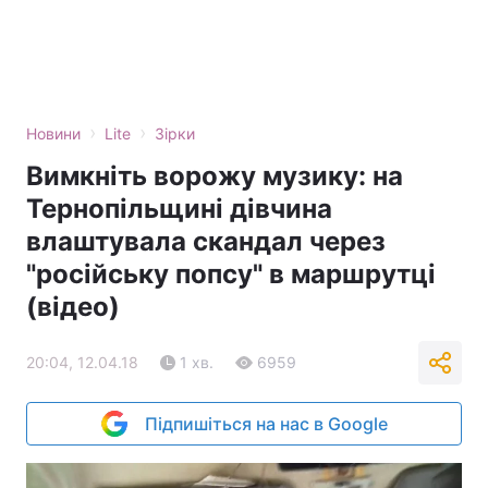
›
›
Новини
Lite
Зірки
Вимкніть ворожу музику: на
Тернопільщині дівчина
влаштувала скандал через
"російську попсу" в маршрутці
(відео)
20:04, 12.04.18
1 хв.
6959
Підпишіться на нас в Google