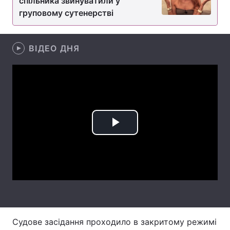
спільника звинуватили у
груповому сутенерстві
Лонгріди
ВІДЕО ДНЯ
Відео з Youtube
Статті
Інтерв'ю
Думки
Архів
Вакансії
Контакти
Play
Послуги
Video
Судове засідання проходило в закритому режимі