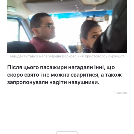
Інцидент стався напередодні Воскресіння Христового / скріншот
Після цього пасажири нагадали Інні, що
скоро свято і не можна сваритися, а також
запропонували надіти навушники.
Реклама