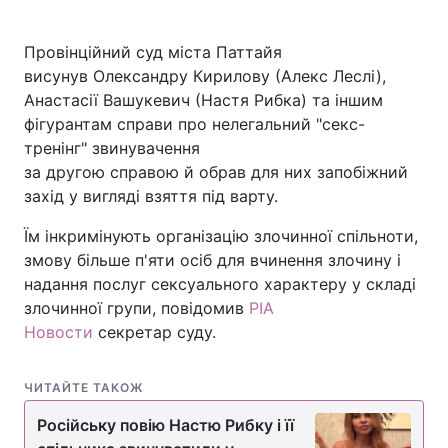
Провінційний суд міста Паттайя
висунув Олександру Кирилову (Алекс Леслі),
Головна
Війна
Анастасії Вашукевич (Настя Рибка) та іншим
фігурантам справи про нелегальний "секс-
Україна
Політика
тренінг" звинувачення
за другою справою й обрав для них запобіжний
Економіка
Світ
захід у вигляді взяття під варту.
Спорт
Наука
Їм інкримінують організацію злочинної спільноти,
змову більше п'яти осіб для вчинення злочину і
Техно і зв'язок
Лайт
надання послуг сексуального характеру у складі
Зброя
Інциденти
злочинної групи, повідомив
РІА
Новости
секретар суду.
Здоров'я
Туризм
ЧИТАЙТЕ ТАКОЖ
Цікавинки
Погода
Російську повію Настю Рибку і її
Екологія
Регіони