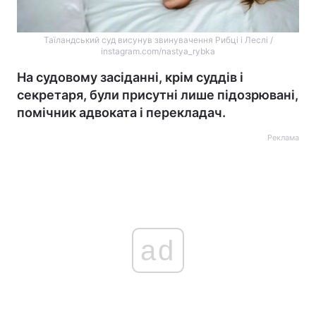
Таїландський суд висунув звинувачення Рибці і Леслі /
instagram.com/nastya_rybka
На судовому засіданні, крім суддів і
секретаря, були присутні лише підозрювані,
помічник адвоката і перекладач.
Реклама
ad