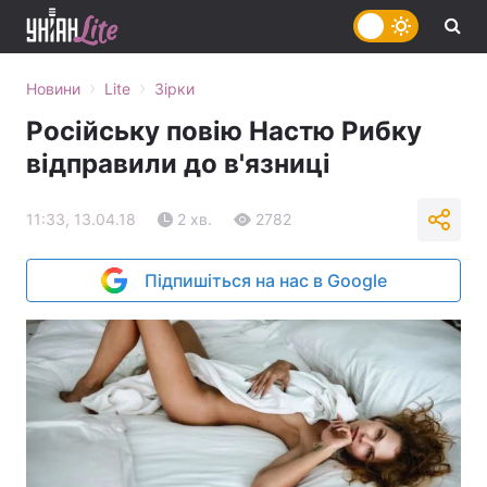
›
›
Новини
Lite
Зірки
Російську повію Настю Рибку
відправили до в'язниці
11:33, 13.04.18
2 хв.
2782
Підпишіться на нас в Google