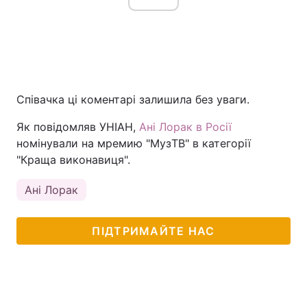
Співачка ці коментарі залишила без уваги.
Як повідомляв УНІАН,
Ані Лорак в Росії
номінували на мремию "МузТВ" в категорії
"Краща виконавиця".
Ані Лорак
ПІДТРИМАЙТЕ НАС