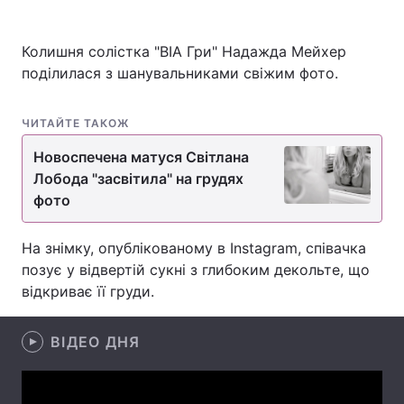
Колишня солістка "ВІА Гри" Надажда Мейхер
поділилася з шанувальниками свіжим фото.
Головна
Війна
Україна
Політика
ЧИТАЙТЕ ТАКОЖ
Новоспечена матуся Світлана
Економіка
Світ
Лобода "засвітила" на грудях
Спорт
Наука
фото
Техно і зв'язок
Лайт
На знімку, опублікованому в Instagram, співачка
позує у відвертій сукні з глибоким декольте, що
Зброя
Інциденти
відкриває її груди.
Здоров'я
Туризм
ВІДЕО ДНЯ
Цікавинки
Погода
Екологія
Регіони