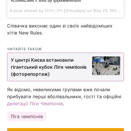
#LoveitLiveit // shot by @pixielevinson
A post shared by
DUA LIPA
(@dualipa) on
May 23, 2018 at 12:45pm PDT
Співачка виконає один зі своїх найвідоміших
хітів New Rules.
ЧИТАЙТЕ ТАКОЖ
У центрі Києва встановили
гігантський кубок Ліги чемпіонів
(фоторепортаж)
Як відомо, невеликими групами вже почали
прибувати перші вболівальники, гості та офіційні
делегації Ліги Чемпіонів
.
Ліга чемпіонів