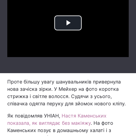
Лонгріди
Play
Відео з Youtube
Статті
Video
Інтерв'ю
Думки
Архів
Вакансії
Контакти
Проте більшу увагу шанувальників привернула
Послуги
нова зачіска зірки. У Мейхер на фото коротка
стрижка і світле волосся. Судячи з усього,
співачка одягла перуку для зйомок нового кліпу.
Як повідомляв УНІАН,
Настя Каменських
показала, як виглядає без макіяжу
. На фото
Каменських позує в домашньому халаті і з