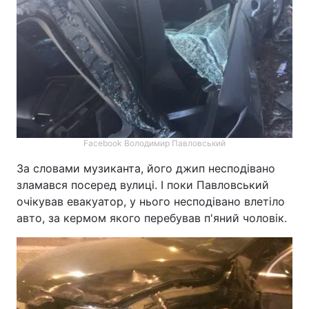
Facebook Володимир Павловський
За словами музиканта, його джип несподівано
зламався посеред вулиці. І поки Павловський
очікував евакуатор, у нього несподівано влетіло
авто, за кермом якого перебував п'яний чоловік.