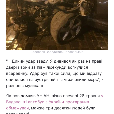
Facebook Володимир Павловський
"... Дикий удар ззаду. Я дивився як раз на праві
двері і вони за півмілісекунди вогнулися
всередину. Удар був такої сили, що ми відразу
опинилися на зустрічній і там зачепили мерс", -
розповів музикант.
Як повідомляв УНІАН, пізно ввечері 28 травня
у
Будапешті автобус з України протаранив
обмежувач
, майже три десятки людей були