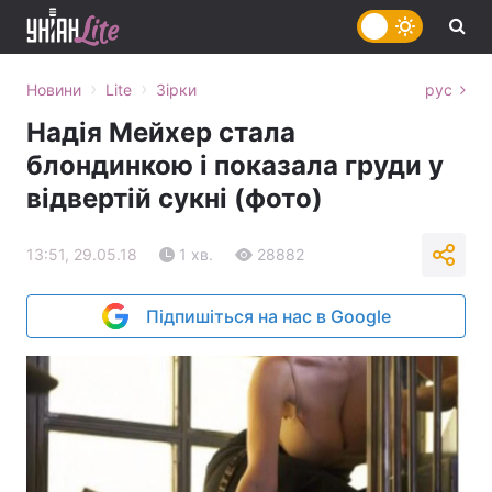
›
›
Новини
Lite
Зірки
рус
Надія Мейхер стала
блондинкою і показала груди у
відвертій сукні (фото)
13:51, 29.05.18
1 хв.
28882
Підпишіться на нас в Google