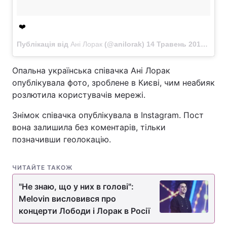
❤️
Публікація від
Ані Лорак
(@anilorak)
14 Травень 2018 в 2:16 PDT
Опальна українська співачка Ані Лорак
опублікувала фото, зроблене в Києві, чим неабияк
розлютила користувачів мережі.
Знімок співачка опублікувала в Instagram. Пост
вона залишила без коментарів, тільки
позначивши геолокацію.
ЧИТАЙТЕ ТАКОЖ
"Не знаю, що у них в голові":
Melovin висловився про
концерти Лободи і Лорак в Росії