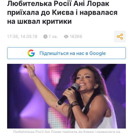
Любителька Росії Ані Лорак
приїхала до Києва і нарвалася
на шквал критики
17:36, 14.05.18
1 хв.
18266
Підпишіться на нас в Google
Любителька Росії Ані Лорак приїхала до Києва і нарвалася на