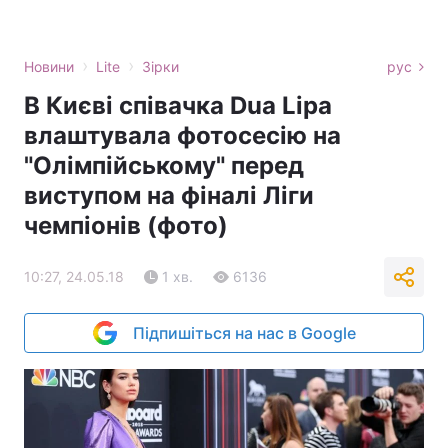
›
›
Новини
Lite
Зірки
рус
В Києві співачка Dua Lipa
влаштувала фотосесію на
"Олімпійському" перед
виступом на фіналі Ліги
чемпіонів (фото)
10:27, 24.05.18
1 хв.
6136
Підпишіться на нас в Google