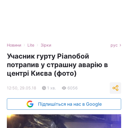
›
›
Новини
Lite
Зірки
рус
Учасник гурту Ріаnобой
потрапив у страшну аварію в
центрі Києва (фото)
12:50, 29.05.18
1 хв.
6056
Підпишіться на нас в Google