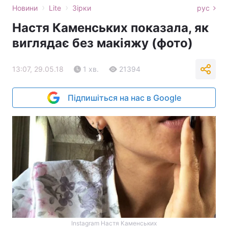
›
›
Новини
Lite
Зірки
рус
Настя Каменських показала, як
виглядає без макіяжу (фото)
13:07, 29.05.18
1 хв.
21394
Підпишіться на нас в Google
Instagram Настя Каменських