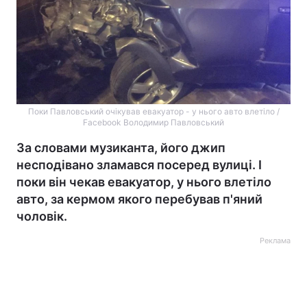
Поки Павловський очікував евакуатор - у нього авто влетіло /
Facebook Володимир Павловський
За словами музиканта, його джип
несподівано зламався посеред вулиці. І
поки він чекав евакуатор, у нього влетіло
авто, за кермом якого перебував п'яний
чоловік.
Реклама