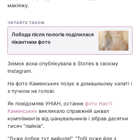
макіяжу.
ЧИТАЙТЕ ТАКОЖ
Лобода після пологів поділилася
пікантним фото
Знімок вона опублікувала в Stories в своєму
Instagram.
На фото Каменських позує в домашньому халаті і
з пучком на голові.
Як повідомляв УНІАН, останне
фото Насті
Каменських
викликало справжній шквал
компліментів від шанувальників і зібрав десятки
тисяч "лайків".
"Дуже добре тут вийшла!", "Тобі дуже йде з