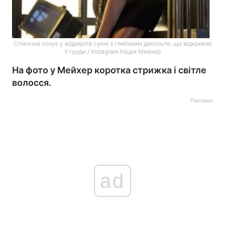
Співачка позує у відвертій сукні з глибоким декольте, що відкриває
її груди / Instagram Надія Мейхер
На фото у Мейхер коротка стрижка і світле
волосся.
Реклама
ad