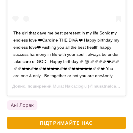
The girl that gave me best peresent in my life Sonik my
endless love ❤️Caroline THE DIVA ❤️ Happy birthday my
endless love❤️ wishing you all the best health happy
success harmony in life with your soul , always be under
take care of GOD . Happy birthday 🎉 🎂 🎉🎉🎉🎉❤️🎉🎉
🎉🎉❤️❤️🎉❤️🎉❤️❤️❤️❤️🎉❤️🎉❤️❤️❤️❤️❤️🎉🎉❤️ You
are one & only . Be together or not you are one&only .
Допис, поширений
Murat Nalcacioglu
(@muratnalca)
26 Вер
Ані Лорак
ПІДТРИМАЙТЕ НАС