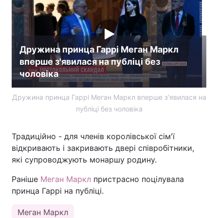
Лонгріди
Відео з Youtube
Статті
Дружина принца Гаррі Меган Маркл
вперше з'явилася на публіці без
Інтерв'ю
Думки
чоловіка
Архів
Вакансії
Дружина принца Гаррі Меган Маркл вперше з'явилася на
публіці без чоловіка
Контакти
Послуги
Традиційно - для членів королівської сім'ї
відкривають і закривають двері співробітники,
які супроводжують монаршу родину.
Раніше
Меган Маркл
пристрасно поцілувала
принца Гаррі на публіці.
Меган Маркл