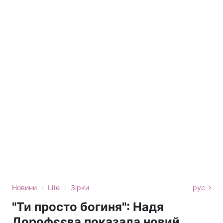
›
›
Новини
Lite
Зірки
рус
"Ти просто богиня": Надя
Дорофєєва показала новий