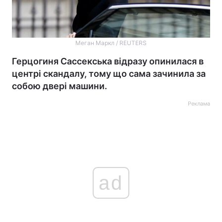
Меган Маркл / REUTERS
Герцогиня Сассекська відразу опинилася в
центрі скандалу, тому що сама зачинила за
собою двері машини.
Реклама
ad