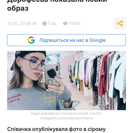
образ
10:10, 27.09.18
1 хв.
11401
Підпишіться на нас в Google
Надя Дорофєєва показала новий спосіб /
instagram.com/nadyadorofeeva
Співачка опублікувала фото в сірому