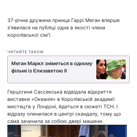
37-річна дружина принца Гаррі Меган вперше
Головна
Війна
з'явилася на публіці одна в якості члена
королівської сім'ї.
Україна
Політика
ЧИТАЙТЕ ТАКОЖ
Економіка
Світ
Меган Маркл зніметься в одному
Спорт
Наука
фільмі із Єлизаветою II
Техно і зв'язок
Лайт
Герцогиня Сассекська відвідала відкриття
Зброя
Інциденти
виставки «Океанія» в Королівській академії
мистецтв у Лондоні, йдеться в сюжеті ТСН. І
Здоров'я
Туризм
відразу опинилася в центрі скандалу, тому що
Цікавинки
Погода
сама зачинила за собою двері машини.
Екологія
Регіони