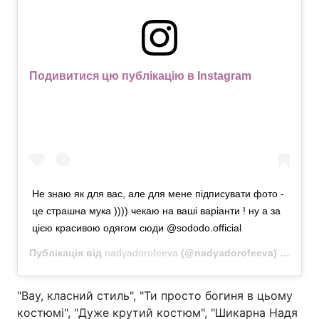
Подивитися цю публікацію в Instagram
Не знаю як для вас, але для мене підписувати фото -
це страшна мука )))) чекаю на ваші варіанти ! ну а за
цією красивою одягом сюди @sododo.official
Публікація від
nadyadorofeeva
(@nadyadorofeeva)
26 Вер 
"Вау, класний стиль", "Ти просто богиня в цьому
костюмі", "Дуже крутий костюм", "Шикарна Надя