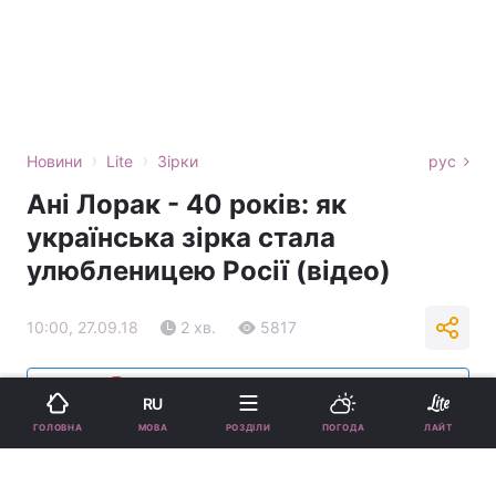
›
›
Новини
Lite
Зірки
рус
Ані Лорак - 40 років: як
українська зірка стала
улюбленицею Росії (відео)
10:00, 27.09.18
2 хв.
5817
Підпишіться на нас в Google
RU
МОВА
ГОЛОВНА
РОЗДІЛИ
ПОГОДА
ЛАЙТ