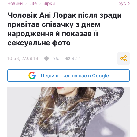
›
›
Новини
Lite
Зірки
рус
Чоловік Ані Лорак після зради
привітав співачку з днем
народження й показав її
сексуальне фото
10:53, 27.09.18
1 хв.
9211
Підпишіться на нас в Google