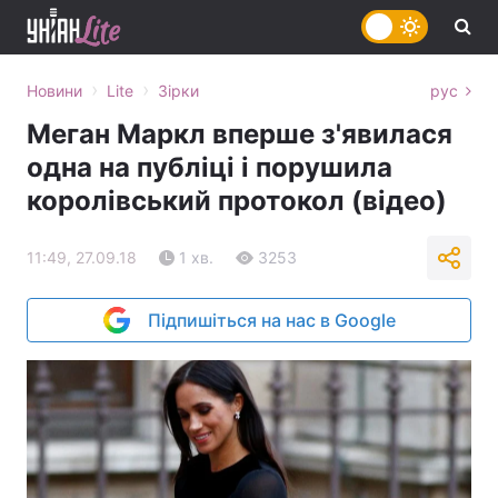
›
›
Новини
Lite
Зірки
рус
Меган Маркл вперше з'явилася
одна на публіці і порушила
королівський протокол (відео)
11:49, 27.09.18
1 хв.
3253
Підпишіться на нас в Google