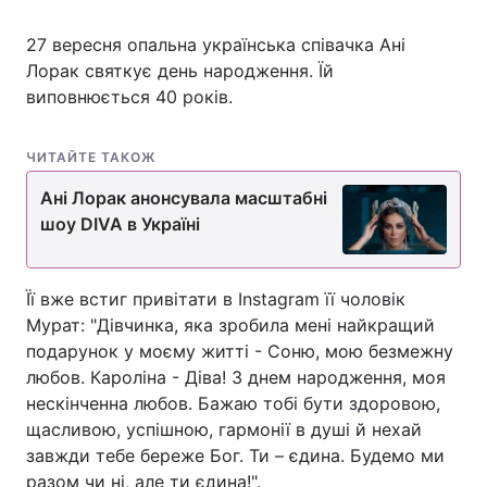
27 вересня опальна українська співачка Ані
Лорак святкує день народження. Їй
виповнюється 40 років.
ЧИТАЙТЕ ТАКОЖ
Ані Лорак анонсувала масштабні
шоу DIVA в Україні
Її вже встиг привітати в Instagram її чоловік
Мурат: "Дівчинка, яка зробила мені найкращий
подарунок у моєму житті - Соню, мою безмежну
любов. Кароліна - Діва! З днем народження, моя
нескінченна любов. Бажаю тобі бути здоровою,
щасливою, успішною, гармонії в душі й нехай
завжди тебе береже Бог. Ти – єдина. Будемо ми
разом чи ні, але ти єдина!".