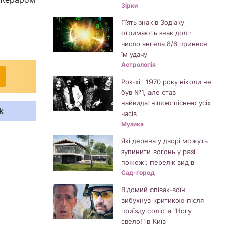
Зірки
П’ять знаків Зодіаку
отримають знак долі:
число ангела 8/6 принесе
їм удачу
Астрологія
Рок-хіт 1970 року ніколи не
був №1, але став
найвидатнішою піснею усіх
k
часів
Музика
Які дерева у дворі можуть
зупинити вогонь у разі
пожежі: перелік видів
Сад-город
Відомий співак-воїн
вибухнув критикою після
приїзду соліста "Ногу
свело!" в Київ