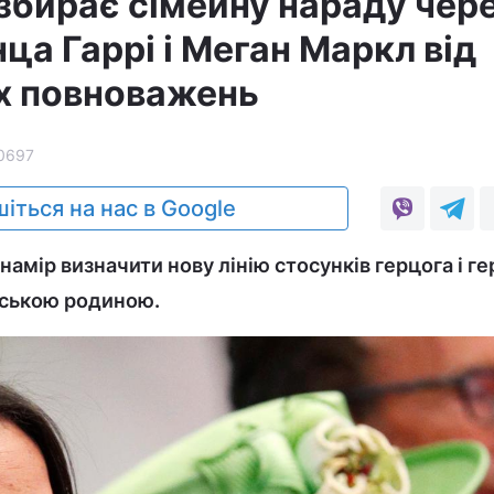
 збирає сімейну нараду чер
ца Гаррі і Меган Маркл від
х повноважень
0697
іться на нас в Google
амір визначити нову лінію стосунків герцога і ге
вською родиною.