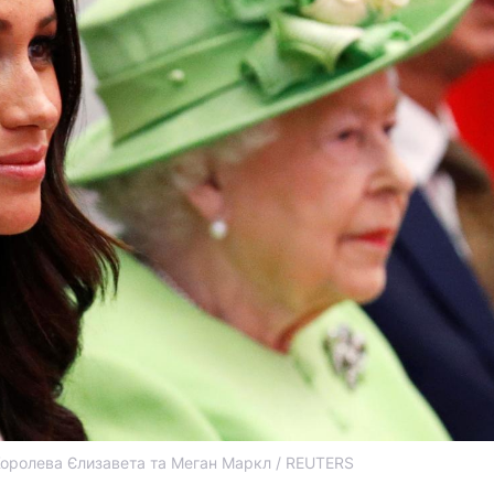
оролева Єлизавета та Меган Маркл / REUTERS