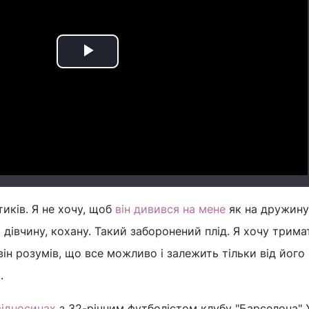
Play
Video
иків. Я не хочу, щоб
він дивився на мене
як на дружину
 дівчину, кохану. Такий заборонений плід. Я хочу трима
він розумів, що все можливо і залежить тільки від його
.
відносинах
з 32-річним футболістом клубу "Барселона"