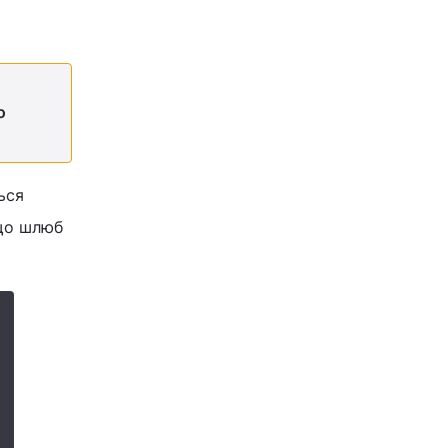
о
ься
 що шлюб