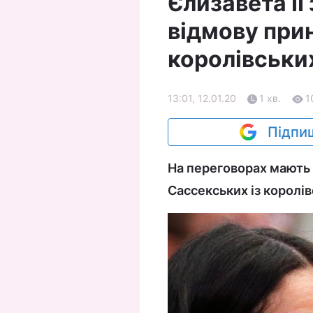
Єлизавета II
відмову прин
королівськи
13:01, 12.01.20
1 хв.
1
Підпиш
На переговорах мають н
Сассекських із королі