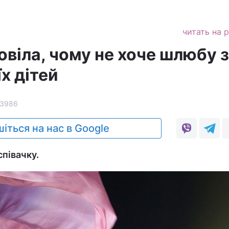
читать на 
віла, чому не хоче шлюбу з
х дітей
13986
іться на нас в Google
півачку.