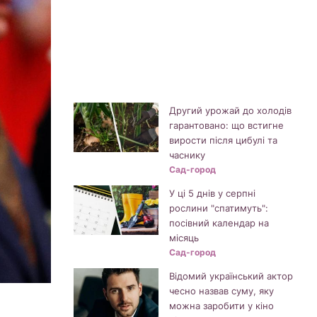
Другий урожай до холодів
гарантовано: що встигне
вирости після цибулі та
часнику
Сад-город
У ці 5 днів у серпні
рослини "спатимуть":
посівний календар на
місяць
Сад-город
Відомий український актор
чесно назвав суму, яку
можна заробити у кіно