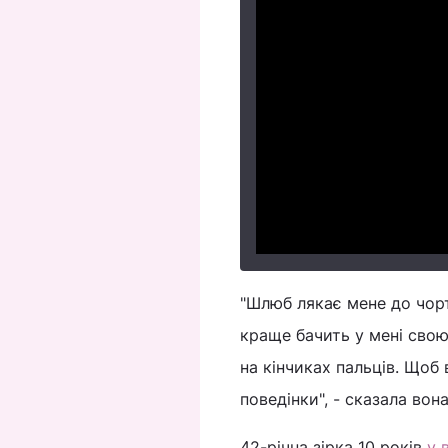
"Шлюб лякає мене до чорт
краще бачить у мені свою
на кінчиках пальців. Щоб 
поведінки", - сказала вона
42-річна зірка 10 років
у 