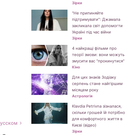
Зірки
"Не припиняйте
підтримувати": Джамала
закликала світ допомогти
Україні під час війни
Зірки
4 найкращі фільми про
теорії змови: вони можуть
змусити вас "прокинутися"
Кіно
Для цих знаків Зодіаку
серпень стане найгіршим
місяцем року
Астрологія
Klavdia Petrivna зізналася,
скільки грошей їй потрібно
для комфортного життя в
русском
Києві (відео)
Зірки