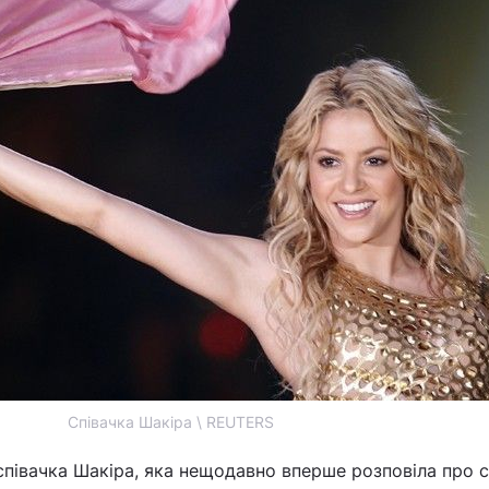
Співачка Шакіра \ REUTERS
співачка Шакіра, яка нещодавно вперше розповіла про 