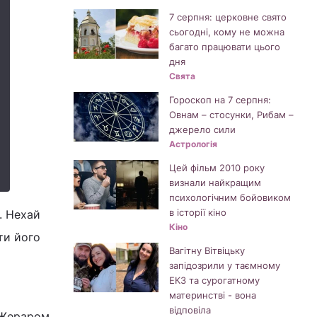
7 серпня: церковне свято
сьогодні, кому не можна
багато працювати цього
дня
Свята
Гороскоп на 7 серпня:
Овнам – стосунки, Рибам –
джерело сили
Астрологія
Цей фільм 2010 року
визнали найкращим
психологічним бойовиком
в історії кіно
. Нехай
Кіно
ти його
Вагітну Вітвіцьку
запідозрили у таємному
ЕКЗ та сурогатному
материнстві - вона
відповіла
 Жераром