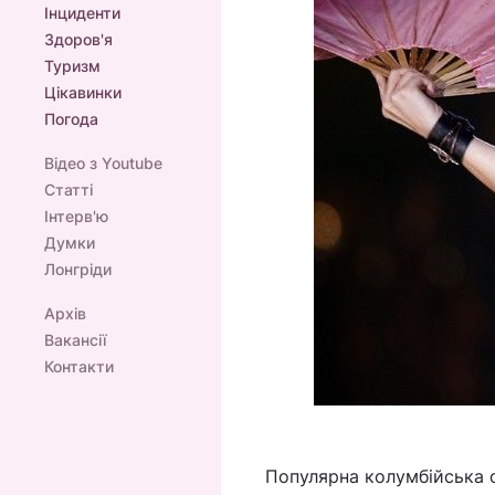
Інциденти
Здоров'я
Туризм
Цікавинки
Погода
Відео з Youtube
Статті
Інтерв'ю
Думки
Лонгріди
Архів
Вакансії
Контакти
Популярна колумбійська 