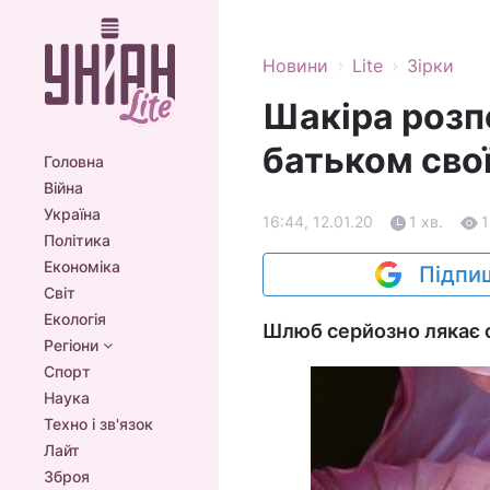
›
›
Новини
Lite
Зірки
Шакіра розпо
батьком свої
Головна
Війна
Україна
16:44, 12.01.20
1 хв.
Політика
Економіка
Підпиш
Світ
Екологія
Шлюб серйозно лякає с
Регіони
Спорт
Наука
Техно і зв'язок
Лайт
Зброя