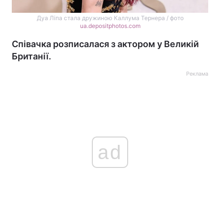
Дуа Ліпа стала дружиною Каллума Тернера / фото
ua.depositphotos.com
Співачка розписалася з актором у Великій
Британії.
Реклама
ad