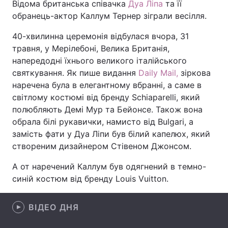
Відома британська співачка
Дуа Ліпа
та її
обранець-актор Каллум Тернер зіграли весілля.
40-хвилинна церемонія відбулася вчора, 31
Головна
Війна
травня, у Мерілебоні, Велика Британія,
напередодні їхнього великого італійського
Україна
Політика
святкування. Як пише видання
Daily Mail,
зіркова
наречена була в елегантному вбранні, а саме в
Економіка
Світ
світлому костюмі від бренду Schiaparelli, який
полюбляють Демі Мур та Бейонсе. Також вона
Спорт
Наука
обрала білі рукавички, намисто від Bulgari, а
замість фати у Дуа Ліпи був білий капелюх, який
Техно і зв'язок
Лайт
створеним дизайнером Стівеном Джонсом.
Зброя
Інциденти
А от наречений Каллум був одягнений в темно-
синій костюм від бренду Louis Vuitton.
Здоров'я
Туризм
Цікавинки
Погода
ВІДЕО ДНЯ
Екологія
Регіони