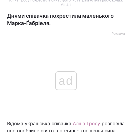
Аліна Гросу похрестила сина / фото інстаграм Аліна Гросу, колаж
УНІАН
Днями співачка похрестила маленького
Марка-Ґабріеля.
Реклама
ad
Відома українська співачка
Аліна Гросу
розповіла
про особливе свято в родині - хрещення сина