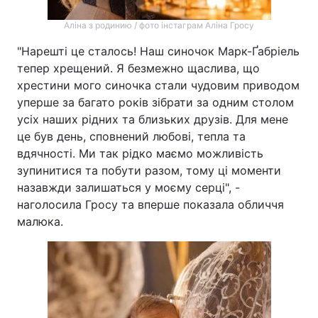
Аліна з родинию / фото інстаграм Аліна Гросу
"Нарешті це сталось! Наш синочок Марк-Ґабріель
тепер хрещений. Я безмежно щаслива, що
хрестини мого синочка стали чудовим приводом
уперше за багато років зібрати за одним столом
усіх наших рідних та близьких друзів. Для мене
це був день, сповнений любові, тепла та
вдячності. Ми так рідко маємо можливість
зупинитися та побути разом, тому ці моменти
назавжди залишаться у моєму серці", -
наголосила Гросу та вперше показала обличчя
малюка.