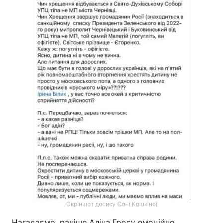
Скріншот допису Соні Кошкіної
Нагадаємо, раніше Аліна Гросу емоційно