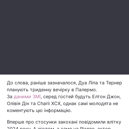
Лонгріди
Відео з Youtube
Статті
Інтерв'ю
Думки
Архів
Вакансії
Контакти
Послуги
До слова, раніше зазначалося, Дуа Ліпа та Тернер
планують триденну вечірку в Палермо.
За
даними ЗМІ
, серед гостей будуть Елтон Джон,
Олівія Дін та Charli XCX, однак самі молодята не
коментують цю інформацію.
Вперше про стосунки закохані повідомили влітку
2024 року. А згодом, а саме на Різдво, актор