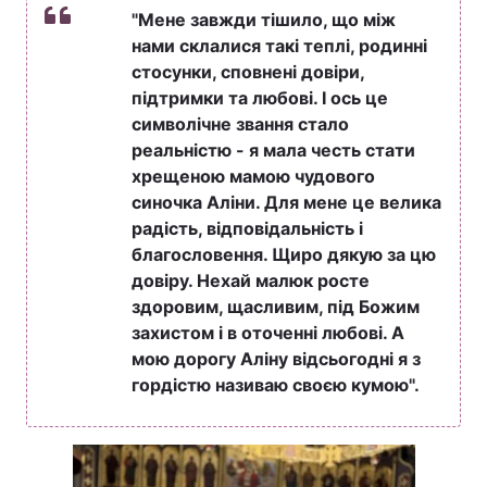
"Мене завжди тішило, що між
нами склалися такі теплі, родинні
стосунки, сповнені довіри,
підтримки та любові. І ось це
символічне звання стало
реальністю - я мала честь стати
хрещеною мамою чудового
синочка Аліни. Для мене це велика
радість, відповідальність і
благословення. Щиро дякую за цю
довіру. Нехай малюк росте
здоровим, щасливим, під Божим
захистом і в оточенні любові. А
мою дорогу Аліну відсьогодні я з
гордістю називаю своєю кумою".