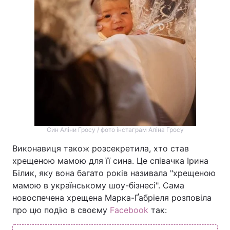
Син Аліни Гросу / фото інстаграм Аліна Гросу
Виконавиця також розсекретила, хто став
хрещеною мамою для її сина. Це співачка Ірина
Білик, яку вона багато років називала "хрещеною
мамою в українському шоу-бізнесі". Сама
новоспечена хрещена Марка-Ґабріеля розповіла
про цю подію в своєму
Facebook
так: