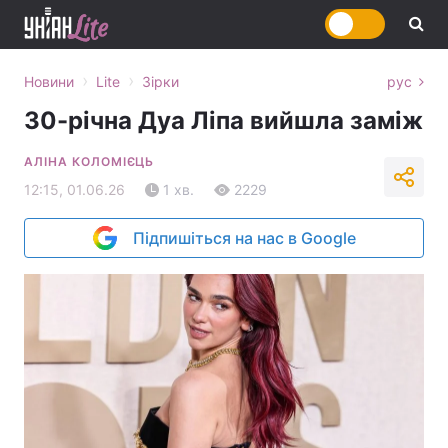
›
›
Новини
Lite
Зірки
рус
30-річна Дуа Ліпа вийшла заміж
АЛІНА КОЛОМІЄЦЬ
12:15, 01.06.26
1 хв.
2229
Підпишіться на нас в Google