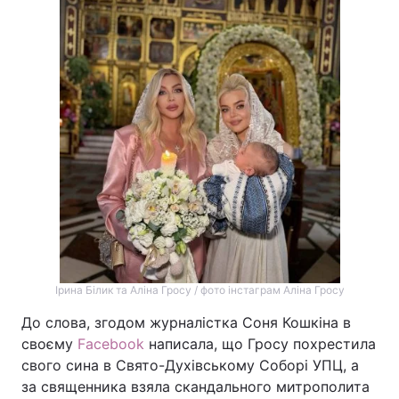
Ірина Білик та Аліна Гросу / фото інстаграм Аліна Гросу
До слова, згодом журналістка Соня Кошкіна в
своєму
Facebook
написала, що Гросу похрестила
свого сина в Свято-Духівському Соборі УПЦ, а
за священника взяла скандального митрополита