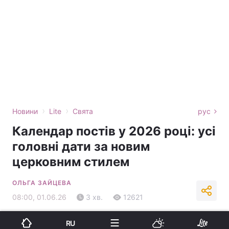
›
›
Новини
Lite
Свята
рус
Календар постів у 2026 році: усі
головні дати за новим
церковним стилем
ОЛЬГА ЗАЙЦЕВА
08:00, 01.06.26
3 хв.
12621
Підпишіться на нас в Google
RU