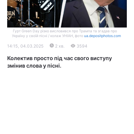
Гурт Green Day різко висловився про Трампа та згадав про
Україну у своїй пісні / колаж УНІАН, фото
ua.depositphotos.com
14:15, 04.03.2025
2 хв.
3594
Колектив просто під час свого виступу
Головна
Війна
змінив слова у пісні.
Україна
Політика
Економіка
Світ
Екологія
РЕГІОНИ