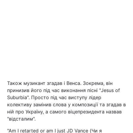
Також музикант згадав і Венса. Зокрема, він
принизив його під час виконання пісні "Jesus of
Suburbia". Просто під час виступу лідер
колективу замінив слова у композиції та згадав в
ній про Україну, а самого віцепрезидента назвав
"відсталим".
"Am I retarted or am I just JD Vance (Чи я