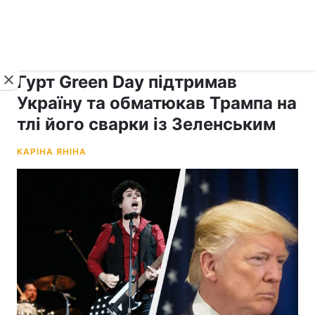
›
›
рус ›
Новини
Lite
Зірки
Гурт Green Day підтримав
Україну та обматюкав Трампа на
тлі його сварки із Зеленським
КАРІНА ЯНІНА