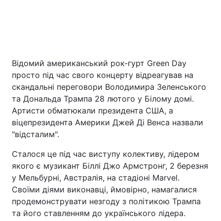
Київ
Львів
Дніпро
Харків
Відомий американський рок-гурт Green Day
Одеса
просто під час свого концерту відреагував на
скандальні переговори Володимира Зеленського
та Дональда Трампа 28 лютого у Білому домі.
Спорт
Наука
Артисти обматюкали президента США, а
віцепрезидента Америки Джей Ді Венса назвали
Техно і зв'язок
Лайт
"відсталим".
Сталося це під час виступу колективу, лідером
Зброя
Інциденти
якого є музикант Біллі Джо Армстронг, 2 березня
у Мельбурні, Австралія, на стадіоні Marvel.
Здоров'я
Туризм
Своїми діями виконавці, ймовірно, намагалися
продемонструвати незгоду з політикою Трампа
Цікавинки
Погода
та його ставленням до українського лідера.