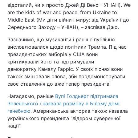
відсталий, чи я просто Джей Ді Венс – УНІАН). We
are the kids of war and peace: from Ukraine to
Middle East (Ми діти війни і миру: від України і до
Середнього Заходу – УНІАН), – заспівав Джо.
Зазначимо, що музиканти і раніше публічно
висловлювалися щодо політики Трампа. Під час
президентських виборів у США вони
критикували його та підтримували
демократку Камалу Гарріс. У своїх піснях вони
також змінювали слова, аби продемонструвати
своє ставлення до вже тепер президента.
Нагадаємо, раніше
Вупі Голдьерг підтримала
Зеленського і назвала розмову в Білому домі
ганебною
. Американська акторка також назвала
українського президента "лідером суверенної
нації".