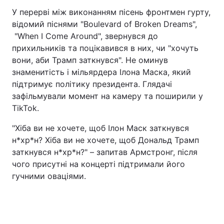
У перерві між виконанням пісень фронтмен гурту,
Відео з Youtube
Статті
відомий піснями "Boulevard of Broken Dreams",
"When I Come Around", звернувся до
Інтерв'ю
Думки
прихильників та поцікавився в них, чи "хочуть
вони, аби Трамп заткнувся". Не оминув
Архів
Вакансії
знаменитість і мільярдера Ілона Маска, який
підтримує політику президента. Глядачі
Контакти
зафільмували момент на камеру та поширили у
TikTok.
ПОСЛУГИ
"Хіба ви не хочете, щоб Ілон Маск заткнувся
н*хр*н? Хіба ви не хочете, щоб Дональд Трамп
заткнувся н*хр*н?" – запитав Армстронг, після
Реклама на сайті
Фотобанк
чого присутні на концерті підтримали його
гучними оваціями.
Моніторинг
Пресцентр