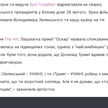
орка та ведуча
Вупі Голдберг
відреагувала на сварку
ького президентів у Білому домі 28 лютого. Зірка фільм
римала Володимира Зеленського та нашу країну на тлі
ння
The Hill
. Лауреатка премії "Оскар" назвала спілкуванн
 велась на підвищених тонах, однією з "найганебніших" 
ила. Крім того, вона додала, що Дональд Трамп вдавав і
ереговорах.
ї (Зеленський – УНІАН), і ти (Трамп – УНІАН) робиш з ни
ати, що ти жорсткий хлопець. Але я не думаю, що хтос
цем", – зазначила артистка.