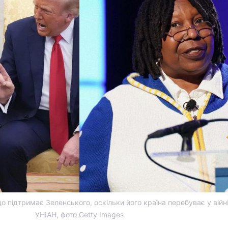
о підтримає Зеленського, оскільки його країна перебуває у війн
УНІАН, фото Getty Images