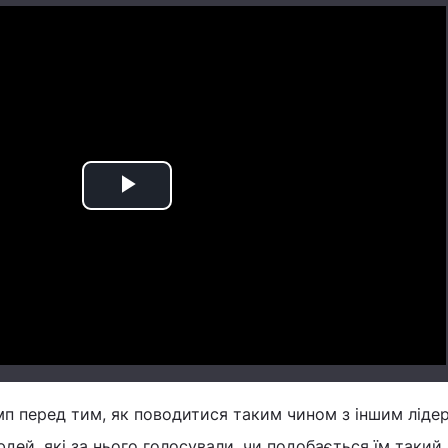
Play
Video
мп перед тим, як поводитися таким чином з іншим ліде
юдей, які за нього голосували, чи подобається їм такий