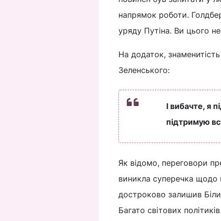
напрямок роботи. Голдбер
уряду Путіна. Ви цього не
На додаток, знаменитість
Зеленського:
І вибачте, я 
підтримую всі
Як відомо, переговори пр
виникла суперечка щодо в
достроково залишив Білий
Багато світових політикі