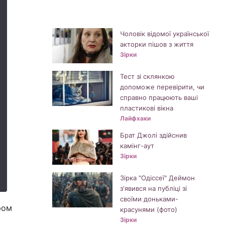
Чоловік відомої української
акторки пішов з життя
Зірки
Тест зі склянкою
допоможе перевірити, чи
справно працюють ваші
пластикові вікна
Лайфхаки
Брат Джолі здійснив
камінг-аут
Зірки
Зірка "Одіссеї" Деймон
з'явився на публіці зі
своїми доньками-
ром
красунями (фото)
Зірки