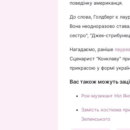
поведінку американця.
До слова, Голдберг є лаур
Вона неодноразово ставал
сестро", "Джек-стрибунец
Нагадаємо, раніше
лауреа
Сценарист "Конклаву" пр
прикрасою у формі украї
Вас також можуть заці
Рок-музикант Ніл Ян
Замість костюма при
Зеленського