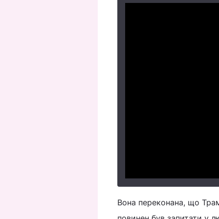
Вона переконана, що Тра
повинен був запитати у л