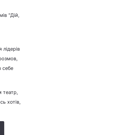
ів "Дій,
я лідерів
розмов,
з себе
м театр,
ь хотів,