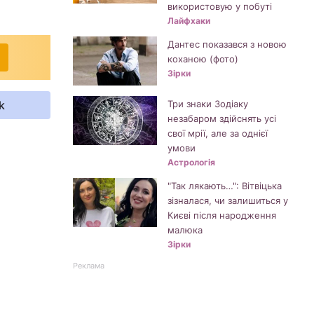
використовую у побуті
Лайфхаки
Дантес показався з новою
коханою (фото)
Зірки
k
Три знаки Зодіаку
незабаром здійснять усі
свої мрії, але за однієї
умови
Астрологія
"Так лякають…": Вітвіцька
зізналася, чи залишиться у
Києві після народження
малюка
Зірки
Реклама