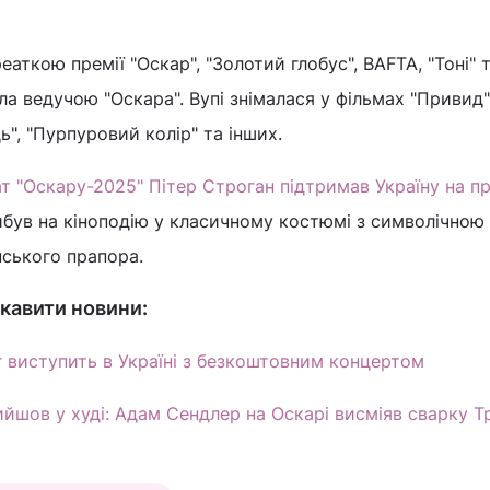
еаткою премії "Оскар", "Золотий глобус", BAFTA, "Тоні" т
а ведучою "Оскара". Вупі знімалася у фільмах "Привид",
ь", "Пурпуровий колір" та інших.
т "Оскару-2025" Пітер Строган підтримав Україну на пр
ибув на кіноподію у класичному костюмі з символічною
нського прапора.
кавити новини:
г виступить в Україні з безкоштовним концертом
йшов у худі: Адам Сендлер на Оскарі висміяв сварку Т