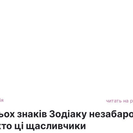
ія
читать на 
ьох знаків Зодіаку незабар
хто ці щасливчики