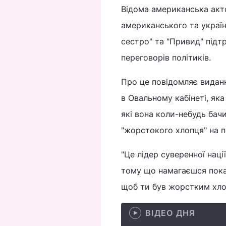
Відома американська акт
американського та українс
сестро" та "Привид" підт
переговорів політиків.
Про це повідомляє вида
в Овальному кабінеті, яка
які вона коли-небудь бач
"жорстокого хлопця" на п
"Це лідер суверенної наці
тому що намагаєшся показ
щоб ти був жорстким хлоп
ВІДЕО ДНЯ