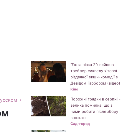
"Люта нічка 2": вийшов
трейлер сиквелу хітової
різдвяної екшн-комедії з
Девідом Гарбором (відео)
Кіно
Порожні грядки в серпні -
русском
велика помилка: що з
ом
ними робити після збору
врожаю
Сад-город