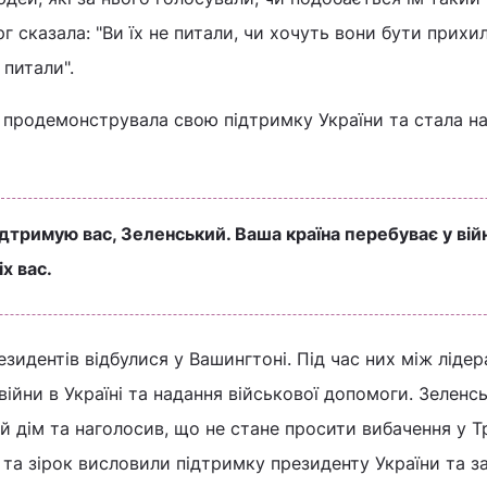
г сказала: "Ви їх не питали, чи хочуть вони бути прих
 питали".
 продемонструвала свою підтримку України та стала на
підтримую вас, Зеленський. Ваша країна перебуває у війн
х вас.
езидентів відбулися у Вашингтоні. Під час них між ліде
ійни в Україні та надання військової допомоги. Зеленс
 дім та наголосив, що не стане просити вибачення у Т
в та зірок висловили підтримку президенту України та з