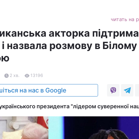
читать на 
иканська акторка підтрим
і назвала розмову в Білому
ою
2 хв.
13196
іться на нас в Google
українського президента "лідером суверенної наці