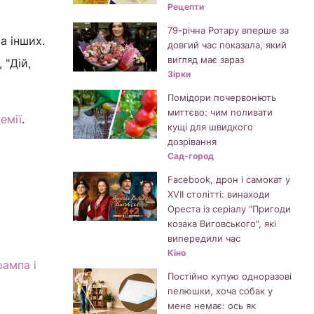
Рецепти
79-річна Ротару вперше за
а інших.
довгий час показала, який
вигляд має зараз
 "Дій,
Зірки
Помідори почервоніють
миттєво: чим поливати
емії
.
кущі для швидкого
дозрівання
Сад-город
Facebook, дрон і самокат у
XVII столітті: винаходи
Ореста із серіалу "Пригоди
козака Виговського", які
випередили час
Кіно
рампа і
Постійно купую одноразові
пелюшки, хоча собак у
мене немає: ось як