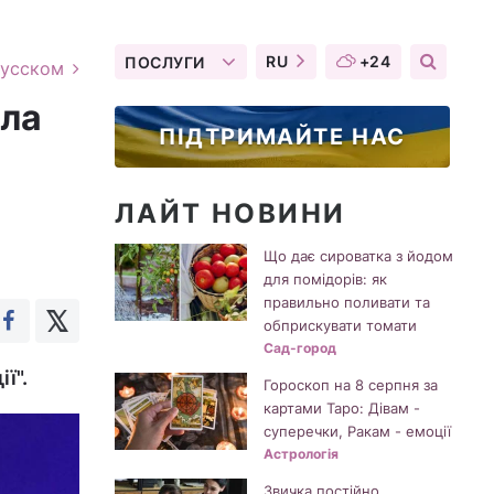
RU
+24
ПОСЛУГИ
русском
ала
ПІДТРИМАЙТЕ НАС
ЛАЙТ НОВИНИ
Що дає сироватка з йодом
для помідорів: як
правильно поливати та
обприскувати томати
Сад-город
ї".
Гороскоп на 8 серпня за
картами Таро: Дівам -
суперечки, Ракам - емоції
Астрологія
Звичка постійно