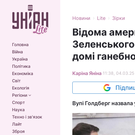
›
›
Новини
Lite
Зірки
Відома амер
Зеленського 
Головна
Війна
домі ганебн
Україна
Політика
Каріна Яніна
11:38, 04.03.25
Економіка
Світ
Підпиш
Екологія
Регіони
Спорт
Вупі Голдберг назвала 
Наука
Техно і зв'язок
Лайт
Зброя