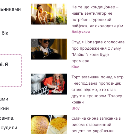
Не те що кондиціонер –
ильниками
навіть вентилятор не
потрібен: турецький
лайфхак, як охолодити дім
Лайфхаки
 бік
Студія Lionsgate оголосила
про продовження фільму
"Майкл": коли буде
прем'єра
і. Я
Кіно
Торт заввишки понад метр
і несподівана пропозиція:
стало відомо, хто став
другим тренером "Голосу
рами
країни"
ький
Шоу
рампа.
Смачна сирна запіканка з
рисом: старовинний
асудили
рецепт по-українськи