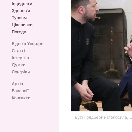
Інциденти
Здоров'я
Туризм
Цікавинки
Погода
Відео з Youtube
Статті
Інтерв'ю
Думки
Лонгріди
Архів
Вакансії
Контакти
Вупі Голдберг наголосила, щ