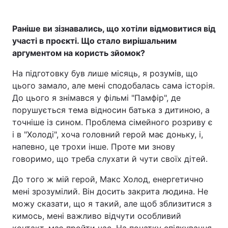
Раніше ви зізнавались, що хотіли відмовитися від
участі в проєкті. Що стало вирішальним
аргументом на користь зйомок?
На підготовку був лише місяць, я розумів, що
цього замало, але мені сподобалась сама історія.
До цього я знімався у фільмі "Памфір", де
порушується тема відносин батька з дитиною, а
точніше із сином. Проблема сімейного розриву є
і в "Холоді", хоча головний герой має доньку, і,
напевно, це трохи інше. Проте ми знову
говоримо, що треба слухати й чути своїх дітей.
До того ж мій герой, Макс Холод, енергетично
мені зрозумілий. Він досить закрита людина. Не
можу сказати, що я такий, але щоб зблизитися з
кимось, мені важливо відчути особливий