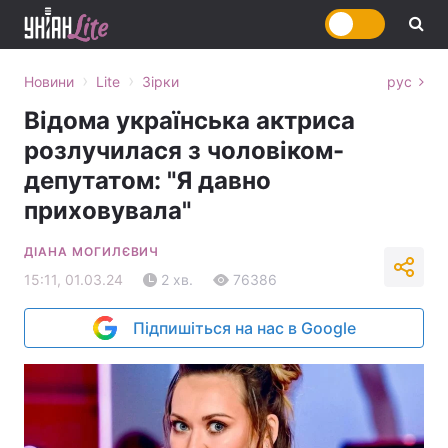
›
›
Новини
Lite
Зірки
рус
Відома українська актриса
розлучилася з чоловіком-
депутатом: "Я давно
приховувала"
ДІАНА МОГИЛЄВИЧ
15:11, 01.03.24
2 хв.
76386
Підпишіться на нас в Google