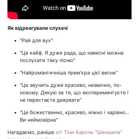
Як відреагували слухачі
"Рай для вух"
"Це кайф. Я дуже рада, що навесні можна
послухати таку пісню"
"Найромантичніша прем'єра цієї весни"
"Це звучить дуже красиво, незвично, по-
новому. Дякую за те, що експериментуєте і
не перестаєте дивувати"
"Це божественно, красиво, ніжно і чарівно...
Ви неймовірна"
Нагадаємо, раніше
хіт Тіни Кароль "Шиншила"