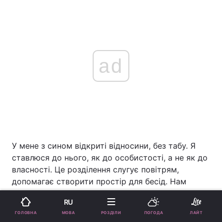
ad
У мене з сином відкриті відносини, без табу. Я
ставлюся до нього, як до особистості, а не як до
власності. Це розділення слугує повітрям,
допомагає створити простір для бесід. Нам
важливо знати емоції один одного, ділитися
RU
найсокровеннішим. До прикладу, під час "Холоду"
МОВА
ГОЛОВНА
РОЗДІЛИ
ПОГОДА
ЛАЙТ
ми зідзвонювались, жартували чи просто