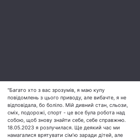
Лонгріди
Відео з Youtube
Статті
Інтерв'ю
Думки
Архів
Вакансії
Контакти
Послуги
"Багато хто з вас зрозумів, я маю купу
повідомлень з цього приводу, але вибачте, я не
відповідала, бо боліло. Мій дивний стан, сльози,
сміх, подорожі, спорт - це все була робота над
собою, щоб знову знайти себе, себе справжню.
18.05.2023 я розлучилася. Ще деякий час ми
намагалися врятувати сім'ю заради дітей, але