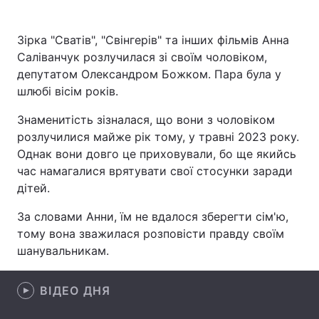
Зірка "Сватів", "Свінгерів" та інших фільмів Анна
Саліванчук розлучилася зі своїм чоловіком,
Головна
Війна
депутатом Олександром Божком. Пара була у
шлюбі вісім років.
Україна
Політика
Знаменитість зізналася, що вони з чоловіком
Економіка
Світ
розлучилися майже рік тому, у травні 2023 року.
Однак вони довго це приховували, бо ще якийсь
Спорт
Наука
час намагалися врятувати свої стосунки заради
Техно і зв'язок
Лайт
дітей.
За словами Анни, їм не вдалося зберегти сім'ю,
Зброя
Інциденти
тому вона зважилася розповісти правду своїм
Здоров'я
Туризм
шанувальникам.
Цікавинки
Погода
ВІДЕО ДНЯ
Екологія
Регіони