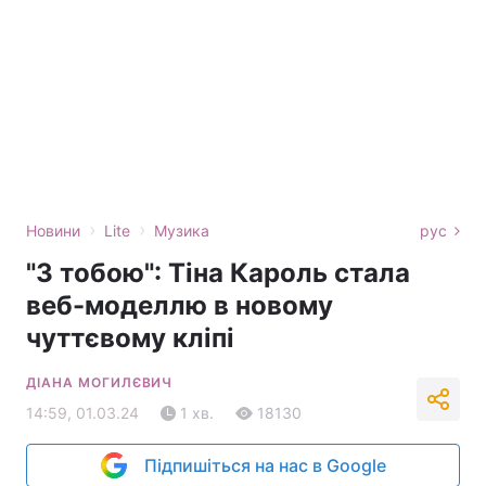
›
›
Новини
Lite
Музика
рус
"З тобою": Тіна Кароль стала
веб-моделлю в новому
чуттєвому кліпі
ДІАНА МОГИЛЄВИЧ
14:59, 01.03.24
1 хв.
18130
Підпишіться на нас в Google