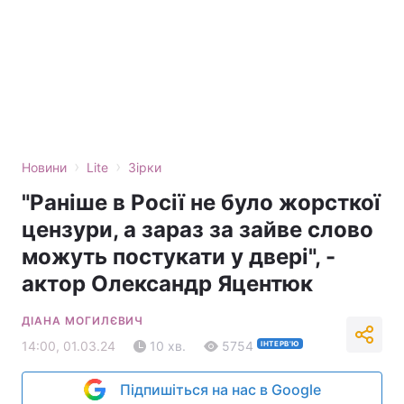
›
›
Новини
Lite
Зірки
"Раніше в Росії не було жорсткої
цензури, а зараз за зайве слово
можуть постукати у двері", -
актор Олександр Яцентюк
ДІАНА МОГИЛЄВИЧ
14:00, 01.03.24
10 хв.
5754
ІНТЕРВ'Ю
Підпишіться на нас в Google