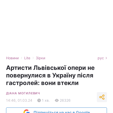
›
›
Новини
Lite
Зірки
рус
Артисти Львівської опери не
повернулися в Україну після
гастролей: вони втекли
ДІАНА МОГИЛЄВИЧ
14:46, 01.03.24
1 хв.
26326
Підпишіться на нас в Google