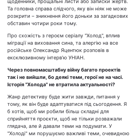
щоденники, прощальні листи або записки жертв.
Та головна справа слідчого, яку він ніяк не може
розкрити – зникнення його доньки за загадкових
обставин чотири роки тому.
Про схожість з героєм серіалу "Холод", вплив
міграції на виховання сина, та алергію на все
російське Олександр Яцентюк розповів в
ексклюзивному інтерв’ю УНІАН.
Через повномасштабну війну багато проектів
так і не вийшли, бо деякі теми, герої не на часі.
Історія "Холода" не втратила актуальності?
Жанр детективу буде жити завжди, питання у
тому, як він буде адаптуватися під сьогодення. Я
б хотів, щоб ми робили більш складні для
сприйняття проєкти, щоб не тільки розважали
глядача, але й давали теми на подумати. У
"Холоді" ми порушуємо важливі теми, очевидною