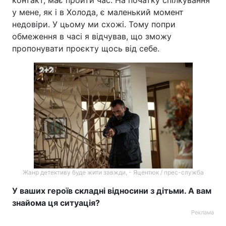
контакт, має пройти час. На початку спілкування
у мене, як і в Холода, є маленький момент
недовіри. У цьому ми схожі. Тому попри
обмеження в часі я відчував, що зможу
пропонувати проєкту щось від себе.
Жанр детективу буде жити завжди, - Яцентюк / прес-служба
У ваших героїв складні відносини з дітьми. А вам
знайома ця ситуація?
Реклама