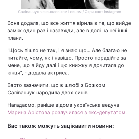
Саліванчук з ексчоловіком і сином / Скриншот Instagram
Вона додала, що все життя вірила в те, що вийде
заміж один раз і назавжди, але в долі на неї інші
плани.
"Щось пішло не так, і я знаю що... Але благаю не
питайте, чому, як і навіщо. Просто порадійте за
мене, що я йду далі і цю книжку я дочитала до
кінця", - додала актриса.
Варто зазначити, що в шлюбі з Божком
Саліванчук народила двох синів.
Нагадаємо, раніше відома українська ведуча
Марина Арістова розлучилася з екс-депутатом
.
Вас також можуть зацікавити новини: