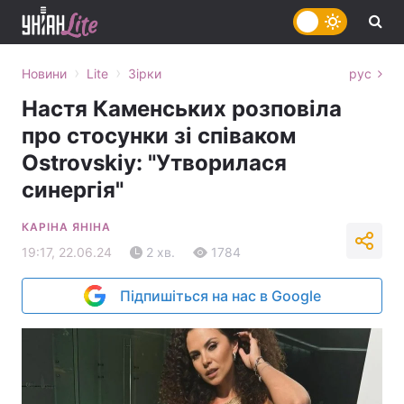
›
›
Новини
Lite
Зірки
рус
Настя Каменських розповіла
про стосунки зі співаком
Ostrovskiy: "Утворилася
синергія"
КАРІНА ЯНІНА
19:17, 22.06.24
2 хв.
1784
Підпишіться на нас в Google