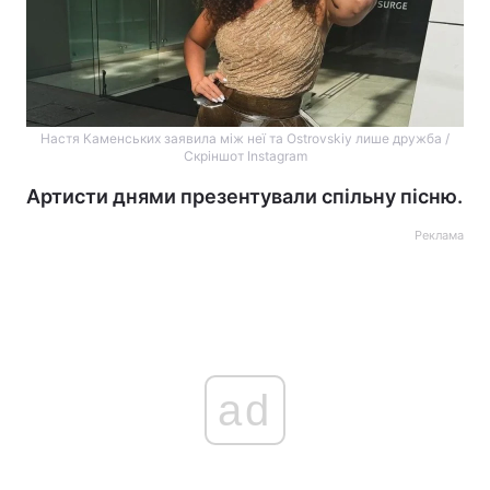
Настя Каменських заявила між неї та Ostrovskiy лише дружба /
Скріншот Instagram
Артисти днями презентували спільну пісню.
Реклама
ad