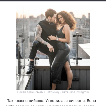
Тема оформлення
Настя Каменських і Ostrovskiy / Скріншот Instagram
"Так класно вийшло. Утворилася синергія. Воно