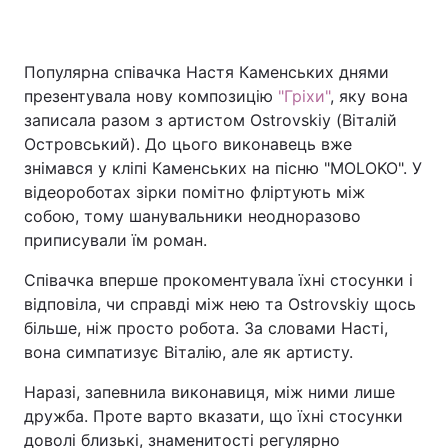
Популярна співачка Настя Каменських днями
Головна
Війна
презентувала нову композицію
"Гріхи"
, яку вона
записала разом з артистом Ostrovskiy (Віталій
Україна
Політика
Островський). До цього виконавець вже
знімався у кліпі Каменських на пісню "MOLOKO". У
Економіка
Світ
відеороботах зірки помітно фліртують між
собою, тому шанувальники неодноразово
Спорт
Наука
приписували їм роман.
Техно і зв'язок
Лайт
Співачка вперше прокоментувала їхні стосунки і
відповіла, чи справді між нею та Ostrovskiy щось
Зброя
Інциденти
більше, ніж просто робота. За словами Насті,
Здоров'я
Туризм
вона симпатизує Віталію, але як артисту.
Наразі, запевнила виконавиця, між ними лише
Цікавинки
Погода
дружба. Проте варто вказати, що їхні стосунки
Екологія
Регіони
доволі близькі, знаменитості регулярно