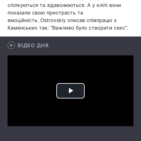
спілкуються та зідзвонюються. А у кліпі вони
Лонгріди
показали свою пристрасть та
емоційність. Ostrovskiy описав співпрацю з
Каменських так: "Важливо було створити секс".
Відео з Youtube
Статті
Інтерв'ю
Думки
ВІДЕО ДНЯ
Архів
Вакансії
Контакти
Послуги
Play
Video