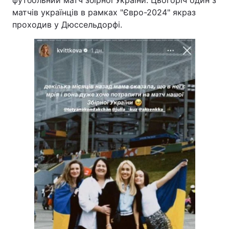
футбольний матч збірної України. Цьогоріч один з
матчів українців в рамках "Євро-2024" якраз
проходив у Дюссельдорфі.