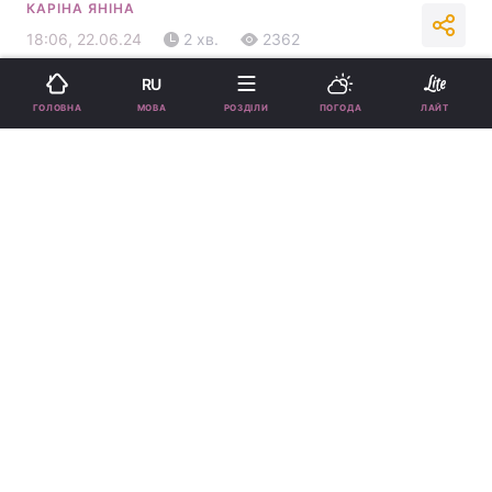
КАРІНА ЯНІНА
18:06, 22.06.24
2 хв.
2362
RU
Підпишіться на нас в Google
МОВА
ГОЛОВНА
РОЗДІЛИ
ПОГОДА
ЛАЙТ
Тимур та Інна Мірошниченки більше не планують всиновлювати
дітей / Скріншот Instagram
Інна відповіла, чи будуть вони з чоловіком
всиновлювати більше дітей у майбутньому.
Реклама