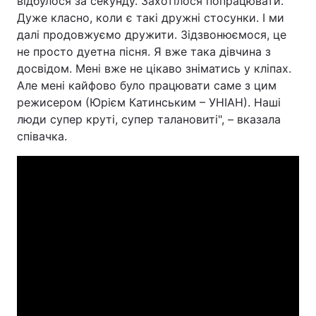
відбулося за секунду. Захотілося попрацювати.
Дуже класно, коли є такі дружні стосунки. І ми
далі продовжуємо дружити. Зідзвонюємося, це
не просто дуетна пісня. Я вже така дівчина з
досвідом. Мені вже не цікаво зніматись у кліпах.
Але мені кайфово було працювати саме з цим
режисером (Юрієм Катинським – УНІАН). Наші
люди супер круті, супер талановиті", – вказала
співачка.