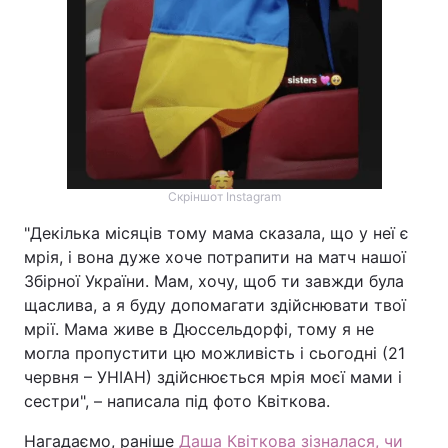
Скріншот Instagram
"Декілька місяців тому мама сказала, що у неї є
мрія, і вона дуже хоче потрапити на матч нашої
Збірної України. Мам, хочу, щоб ти завжди була
щаслива, а я буду допомагати здійснювати твої
мрії. Мама живе в Дюссельдорфі, тому я не
могла пропустити цю можливість і сьогодні (21
червня – УНІАН) здійснюється мрія моєї мами і
сестри", – написала під фото Квіткова.
Нагадаємо, раніше
Даша Квіткова зізналася, чи