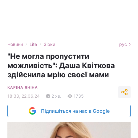
›
›
Новини
Lite
Зірки
рус
"Не могла пропустити
можливість": Даша Квіткова
здійснила мрію своєї мами
КАРІНА ЯНІНА
18:33, 22.06.24
2 хв.
1735
Підпишіться на нас в Google