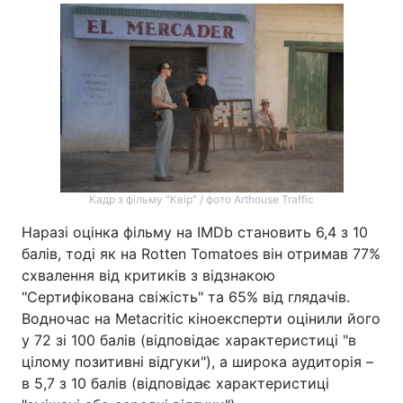
Кадр з фільму "Квір" / фото Arthouse Traffic
Наразі оцінка фільму на IMDb становить 6,4 з 10
балів, тоді як на Rotten Tomatoes він отримав 77%
схвалення від критиків з відзнакою
"Сертифікована свіжість" та 65% від глядачів.
Водночас на Metacritic кіноексперти оцінили його
у 72 зі 100 балів (відповідає характеристиці "в
цілому позитивні відгуки"), а широка аудиторія –
в 5,7 з 10 балів (відповідає характеристиці