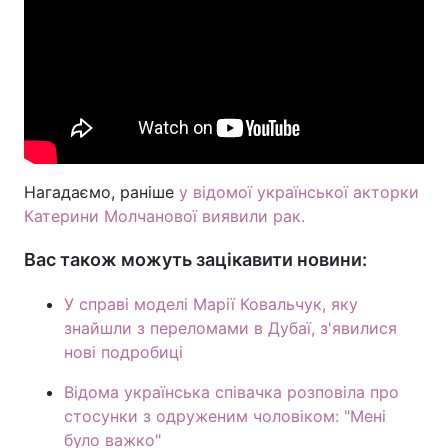
Нагадаємо, раніше
у відомої української акторки
Катерини Молчанової виявили рак.
Вас також можуть зацікавити новини:
У справі моделі Марії Ковальчук, яку
знайшли з переломами в Дубаї, з'явилися
нові подробиці
Відома українська співачка розповіла про
стосунки з одруженим чоловіком: "Мені
було важко"