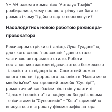
УНІАН разом з компанією "Артхаус Трафік"
розбиралися, чому про цю стрічку так багато
розмов і чому її дійсно варто переглянути?
Насолодитись новою роботою режисера-
провокатора
Режисером стрічки є італієць Лука Гуаданьїно,
для якого слово "провокація" давно стало
частиною авторського стилю. Роботи
постановника завжди відзначаються безмежною
тілесністю та відвертістю. Спекотний роман
юного хлопця і дорослого чоловіка в "Назви мене
мвоїм ім'ям", моторошний ремейк "Суспірії",
романтичний канібалізм підлітків у картині
"Цілком і повністю" та поцілунок Зендеї з двома
тенісистами із "Суперників" – "Квір" гармонійно
вписується в строкату фільмографію автора.