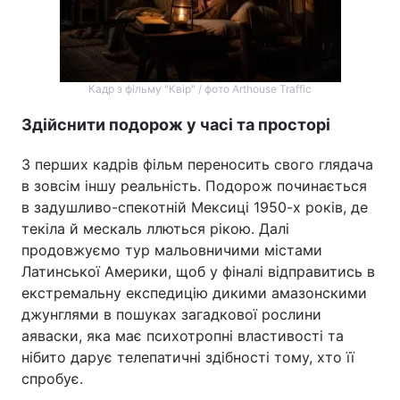
Кадр з фільму "Квір" / фото Arthouse Traffic
Здійснити подорож у часі та просторі
З перших кадрів фільм переносить свого глядача
в зовсім іншу реальність. Подорож починається
в задушливо-спекотній Мексиці 1950-х років, де
текіла й мескаль ллються рікою. Далі
продовжуємо тур мальовничими містами
Латинської Америки, щоб у фіналі відправитись в
екстремальну експедицію дикими амазонскими
джунглями в пошуках загадкової рослини
аяваски, яка має психотропні властивості та
нібито дарує телепатичні здібності тому, хто її
спробує.