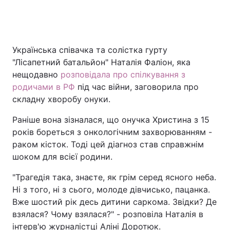
Головна
Війна
Українська співачка та солістка гурту
"Лісапетний батальйон" Наталія Фаліон, яка
Україна
Політика
нещодавно
розповідала про спілкування з
родичами в РФ
під час війни, заговорила про
Економіка
Світ
складну хворобу онуки.
Спорт
Наука
Раніше вона зізналася, що онучка Христина з 15
років бореться з онкологічним захворюванням -
Техно і зв'язок
Лайт
раком кісток. Тоді цей діагноз став справжнім
шоком для всієї родини.
Зброя
Інциденти
"Трагедія така, знаєте, як грім серед ясного неба.
Здоров'я
Туризм
Ні з того, ні з сього, молоде дівчисько, пацанка.
Вже шостий рік десь дитини саркома. Звідки? Де
Цікавинки
Погода
взялася? Чому взялася?" - розповіла Наталія в
Екологія
Регіони
інтерв'ю журналістці Аліні Доротюк.