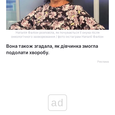
Наталія Фаліон розповіла, як почувається її онука після
онкологічного захворювання / фото інстаграм Наталії Фаліон
Вона також згадала, як дівчинка змогла
подолати хворобу.
Реклама
ad