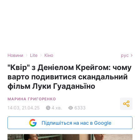
›
›
Новини
Lite
Кіно
рус
"Квір" з Деніелом Крейгом: чому
варто подивитися скандальний
фільм Луки Гуаданьїно
МАРИНА ГРИГОРЕНКО
14:03, 21.04.25
4 хв.
6333
Підпишіться на нас в Google