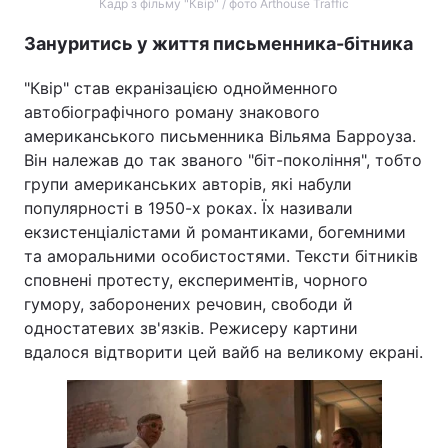
Кадр з фільму "Квір" / фото Arthouse Traffic
Зануритись у життя письменника-бітника
"Квір" став екранізацією однойменного
автобіографічного роману знакового
американського письменника Вільяма Барроуза.
Він належав до так званого "біт-покоління", тобто
групи американських авторів, які набули
популярності в 1950-х роках. Їх називали
екзистенціалістами й романтиками, богемними
та аморальними особистостями. Тексти бітників
сповнені протесту, експериментів, чорного
гумору, заборонених речовин, свободи й
одностатевих зв'язків. Режисеру картини
вдалося відтворити цей вайб на великому екрані.