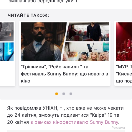
"змішані або середні відгуки").
ЧИТАЙТЕ ТАКОЖ:
"Грішники", "Рейс навиліт" та
"МУР. 
е
фестиваль Sunny Bunny: що нового в
"Кисне
кіно
що под
Як повідомляв УНІАН, ті, хто вже не може чекати
до 24 квітня, зможуть подивитися "Квіра" 19 та
20 квітня
в рамках кінофестивалю Sunny Bunny
.
Реклама