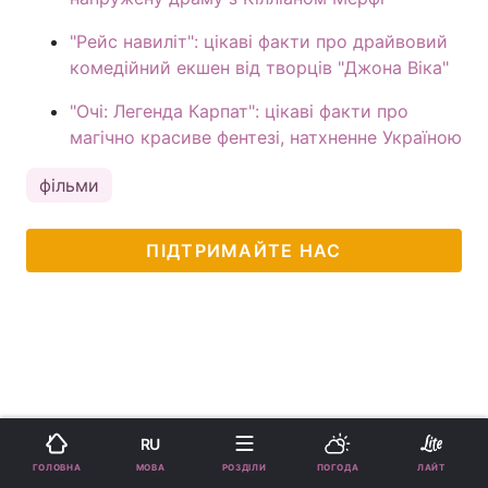
"Рейс навиліт": цікаві факти про драйвовий
комедійний екшен від творців "Джона Віка"
"Очі: Легенда Карпат": цікаві факти про
магічно красиве фентезі, натхненне Україною
фільми
ПІДТРИМАЙТЕ НАС
RU
МОВА
ГОЛОВНА
РОЗДІЛИ
ПОГОДА
ЛАЙТ