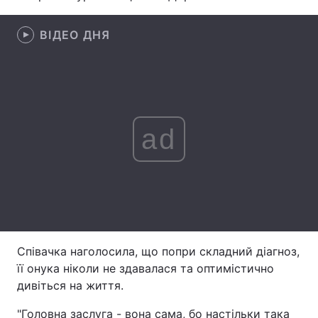
Лонгріди
ВІДЕО ДНЯ
Відео з Youtube
Статті
Інтерв'ю
Думки
Архів
Вакансії
ad
Контакти
Послуги
Співачка наголосила, що попри складний діагноз,
її онука ніколи не здавалася та оптимістично
дивіться на життя.
"Головна заслуга - вона сама, бо настільки така