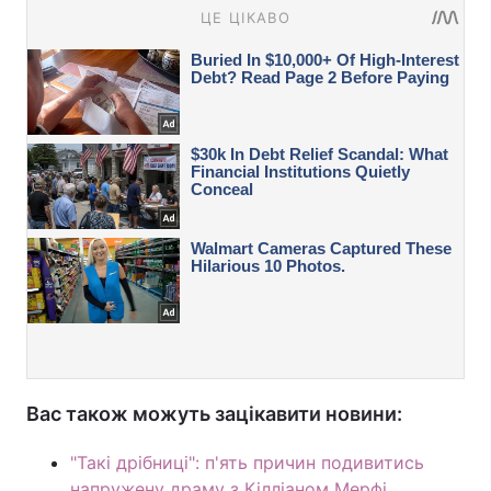
Вас також можуть зацікавити новини:
"Такі дрібниці": п'ять причин подивитись
напружену драму з Кілліаном Мерфі