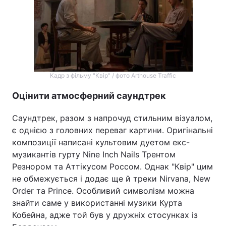
Кадр з фільму "Квір" / фото Arthouse Traffic
Оцінити атмосферний саундтрек
Саундтрек, разом з напрочуд стильним візуалом,
є однією з головних переваг картини. Оригінальні
композиції написані культовим дуетом екс-
музикантів гурту Nine Inch Nails Трентом
Резнором та Аттікусом Россом. Однак "Квір" цим
не обмежується і додає ще й треки Nirvana, New
Order та Prince. Особливий символізм можна
знайти саме у використанні музики Курта
Кобейна, адже той був у дружніх стосунках із