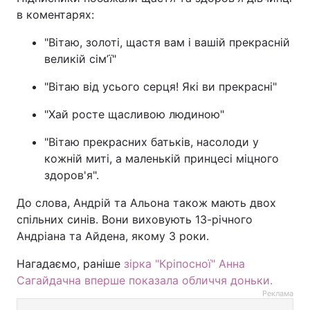
в коментарях:
"Вітаю, золоті, щастя вам і вашій прекрасній
великій сімʼї"
"Вітаю від усього серця! Які ви прекрасні"
"Хай росте щасливою людиною"
"Вітаю прекрасних батьків, насолоди у
кожній миті, а маленькій принцесі міцного
здоров'я".
До слова, Андрій та Альона також мають двох
спільних синів. Вони виховують 13-річного
Андріана та Айдена, якому 3 роки.
Нагадаємо, раніше
зірка "Кріпосної" Анна
Сагайдачна вперше показала обличчя доньки.
Реклама