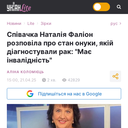
›
›
Новини
Lite
Зірки
рус
Співачка Наталія Фаліон
розповіла про стан онуки, якій
діагностували рак: "Має
інвалідність"
АЛІНА КОЛОМІЄЦЬ
15:00, 21.04.25
2 хв.
42829
Підпишіться на нас в Google