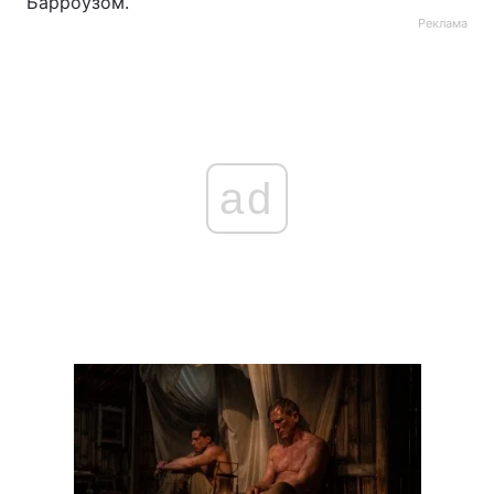
Барроузом.
Реклама
ad