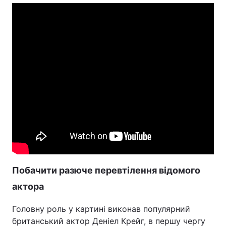
Побачити разюче перевтілення відомого
актора
Головну роль у картині виконав популярний
британський актор Деніел Крейг, в першу чергу