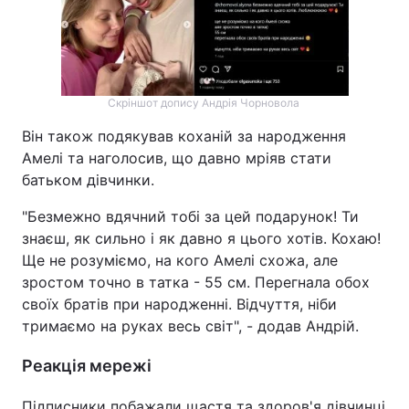
Скріншот допису Андрія Чорновола
Він також подякував коханій за народження
Амелі та наголосив, що давно мріяв стати
батьком дівчинки.
"Безмежно вдячний тобі за цей подарунок! Ти
знаєш, як сильно і як давно я цього хотів. Кохаю!
Ще не розуміємо, на кого Амелі схожа, але
зростом точно в татка - 55 см. Перегнала обох
своїх братів при народженні. Відчуття, ніби
тримаємо на руках весь світ", - додав Андрій.
Реакція мережі
Підписники побажали щастя та здоров'я дівчинці