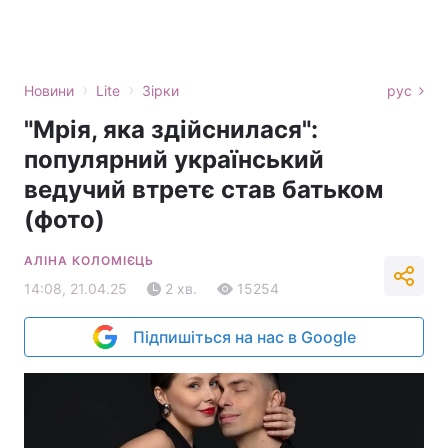
›
›
Новини
Lite
Зірки
рус
"Мрія, яка здійснилася":
популярний український
ведучий втретє став батьком
(фото)
АЛІНА КОЛОМІЄЦЬ
14:08, 21.04.25
2 хв.
15254
Підпишіться на нас в Google