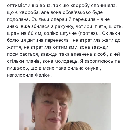
оптимістична вона, так цю хворобу сприйняла,
Тема оформлення
що є хвороба, але вона обов'язково буде
подолана. Скільки операцій пережила - я не
знаю, вже збилася з рахунку, чотири, п'ять, шість,
шрам на 60 см, коліно штучне (протез)... Скільки
болю ця дитина перенесла і не втратила жаги до
життя, не втратила оптимізму, вона завжди
посміхається, завжди така впевнена в собі, в неї
стільки планів, вона молодець! Я захоплююсь та
пишаюсь, що в мене така сильна онука", -
наголосила Фаліон.