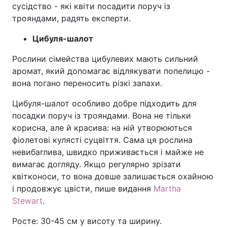
сусідство - які квіти посадити поруч із
трояндами, радять експерти.
Цибуля-шалот
Рослини сімейства цибулевих мають сильний
аромат, який допомагає відлякувати попелицю -
вона погано переносить різкі запахи.
Цибуля-шалот особливо добре підходить для
посадки поруч із трояндами. Вона не тільки
корисна, але й красива: на ній утворюються
фіолетові кулясті суцвіття. Сама ця рослина
невибаглива, швидко приживається і майже не
вимагає догляду. Якщо регулярно зрізати
квітконоси, то вона довше залишається охайною
і продовжує цвісти, пише видання
Martha
Stewart
.
Росте: 30-45 см у висоту та ширину.