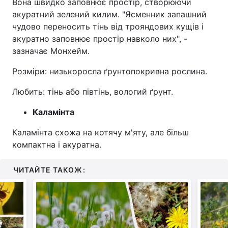
Вона швидко заповнює простір, створюючи
акуратний зелений килим. "Ясменник запашний
чудово переносить тінь від трояндових кущів і
акуратно заповнює простір навколо них", -
зазначає Монхейм.
Розміри: низькоросла ґрунтопокривна рослина.
Любить: тінь або півтінь, вологий ґрунт.
Каламінта
Каламінта схожа на котячу м'яту, але більш
компактна і акуратна.
ЧИТАЙТЕ ТАКОЖ: