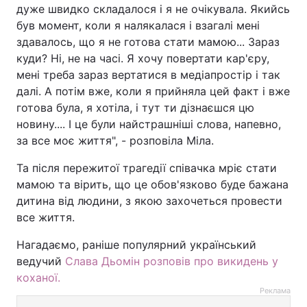
дуже швидко складалося і я не очікувала. Якийсь
був момент, коли я налякалася і взагалі мені
здавалось, що я не готова стати мамою... Зараз
куди? Ні, не на часі. Я хочу повертати кар'єру,
мені треба зараз вертатися в медіапростір і так
далі. А потім вже, коли я прийняла цей факт і вже
готова була, я хотіла, і тут ти дізнаєшся цю
новину.... І це були найстрашніші слова, напевно,
за все моє життя", - розповіла Міла.
Та після пережитої трагедії співачка мріє стати
мамою та вірить, що це обов'язково буде бажана
дитина від людини, з якою захочеться провести
все життя.
Нагадаємо, раніше популярний український
ведучий
Слава Дьомін розповів про викидень у
коханої.
Реклама