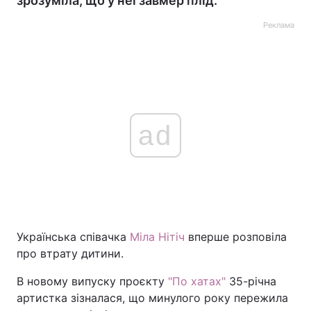
зрозуміла, що у неї завмер плід.
Реклама
ad
Українська співачка
Міла Нітіч
вперше розповіла
про втрату дитини.
В новому випуску проєкту
"По хатах"
35-річна
артистка зізналася, що минулого року пережила