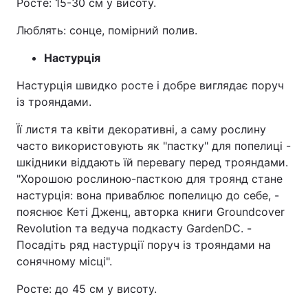
Росте: 15-30 см у висоту.
Люблять: сонце, помірний полив.
Настурція
Настурція швидко росте і добре виглядає поруч
із трояндами.
Її листя та квіти декоративні, а саму рослину
часто використовують як "пастку" для попелиці -
шкідники віддають їй перевагу перед трояндами.
"Хорошою рослиною-пасткою для троянд стане
настурція: вона приваблює попелицю до себе, -
пояснює Кеті Дженц, авторка книги Groundcover
Revolution та ведуча подкасту GardenDC. -
Посадіть ряд настурції поруч із трояндами на
сонячному місці".
Росте: до 45 см у висоту.