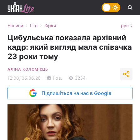
›
›
Новини
Lite
Зірки
рус
Цибульська показала архівний
кадр: який вигляд мала співачка
23 роки тому
АЛІНА КОЛОМІЄЦЬ
12:08, 05.06.26
1 хв.
3234
Підпишіться на нас в Google