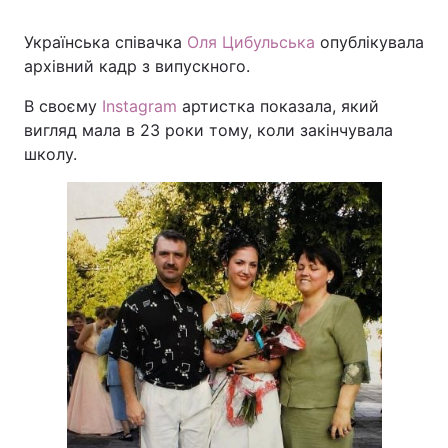
Українська співачка
Оля Цибульська
опублікувала
архівний кадр з випускного.
Головна
Війна
В своєму
Instagram
артистка показала, який
вигляд мала в 23 роки тому, коли закінчувала
Україна
Політика
школу.
Економіка
Світ
Спорт
Наука
Техно і зв'язок
Лайт
Зброя
Інциденти
Здоров'я
Туризм
Цікавинки
Погода
Екологія
Регіони