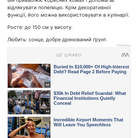
Він приваблює корисних комах і допомагає
відлякувати попелицю. Крім декоративної
функції, його можна використовувати в кулінарії.
Росте: до 150 см у висоту.
Любить: сонце, добре дренований ґрунт.
Реклама