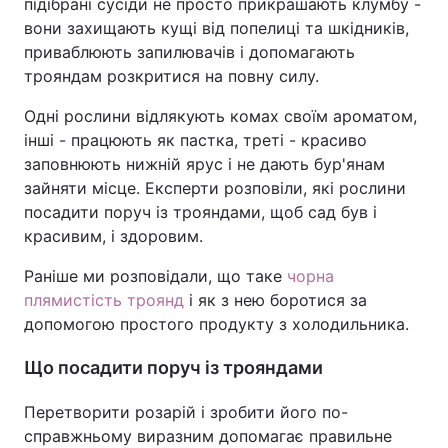
підібрані сусіди не просто прикрашають клумбу -
вони захищають кущі від попелиці та шкідників,
приваблюють запилювачів і допомагають
трояндам розкритися на повну силу.
Одні рослини відлякують комах своїм ароматом,
інші - працюють як пастка, треті - красиво
заповнюють нижній ярус і не дають бур'янам
зайняти місце. Експерти розповіли, які рослини
посадити поруч із трояндами, щоб сад був і
красивим, і здоровим.
Раніше ми розповідали, що таке
чорна
плямистість троянд
і як з нею боротися за
допомогою простого продукту з холодильника.
Що посадити поруч із трояндами
Перетворити розарій і зробити його по-
справжньому виразним допомагає правильне