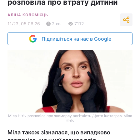
розповіла про втрату дитини
АЛІНА КОЛОМІЄЦЬ
11:23, 05.06.26
2 хв.
7112
Підпишіться на нас в Google
Міла Нітіч розповіла про завмерлу вагітність / фото інстаграм Міла
Нітіч
Міла також зізналася, що випадково