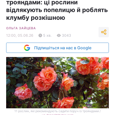
трояндами: ці рослини
відлякують попелицю й роблять
клумбу розкішною
ОЛЬГА ЗАЙЦЕВА
12:00, 05.06.26
5 хв.
3043
Підпишіться на нас в Google
11 рослин, які рекомендують садити поруч із трояндами /