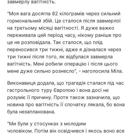
завмерлу вагітність.
"Моя вага досягла 82 кілограмів через сильний
гормональний збій. Це сталося після завмерлої
на третьому місяці вагітності. Я дуже важко
переживала цей період часу, нікому раніше про
це не розповідала. Так сталося, що плід
переносився три тижні, адже я дізналася через
три тижні після того, як відбулася завмерла
вагітність. Мені робили операцію і після цього
мене дуже сильно рознесло", - наголосила Міла.
Виконавиця додала, що трагедія сталася під час
гастрольного туру Європою і вона досі не
розуміє її причину. Проте також зазначила, що
новина про вагітність її спочатку лякала, бо вона
була незапланована.
"Ми були у стосунках з молодим
чоловіком. Потім він освідчився і якось воно все