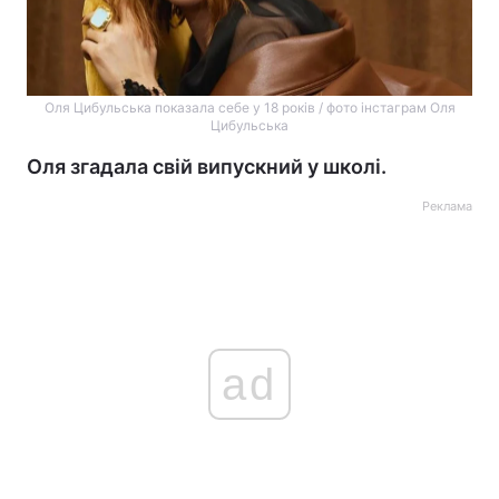
Оля Цибульська показала себе у 18 років / фото інстаграм Оля
Цибульська
Оля згадала свій випускний у школі.
Реклама
ad