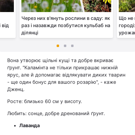
Через них в'януть рослини в саду: як
Що не
 від
раз і назавжди позбутися кульбаб на
городі
ділянці
урож
Вона утворює щільні кущі та добре вкриває
ґрунт. "Каламінта не тільки прикрашає нижній
ярус, але й допомагає відлякувати диких тварин
- ще один бонус для вашого розарію", - каже
Дженц.
Росте: близько 60 см у висоту.
Любить: сонце, добре дренований ґрунт.
Лаванда