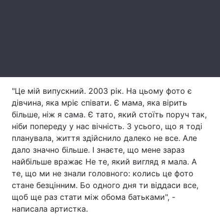
Тема оформлення
"Це мій випускний. 2003 рік. На цьому фото є
дівчина, яка мріє співати. Є мама, яка вірить
більше, ніж я сама. Є тато, який стоїть поруч так,
ніби попереду у нас вічність. З усього, що я тоді
планувала, життя здійснило далеко не все. Але
дало значно більше. І знаєте, що мене зараз
найбільше вражає Не те, який вигляд я мала. А
те, що ми не знали головного: колись це фото
стане безцінним. Бо одного дня ти віддаси все,
щоб ще раз стати між обома батьками", -
написала артистка.