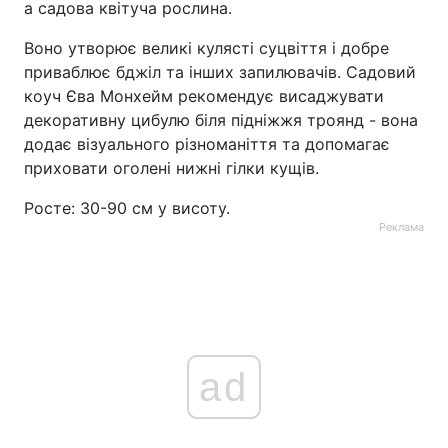
а садова квітуча рослина.
Воно утворює великі кулясті суцвіття і добре
приваблює бджіл та інших запилювачів. Садовий
коуч Єва Монхейм рекомендує висаджувати
декоративну цибулю біля підніжжя троянд - вона
додає візуального різноманіття та допомагає
приховати оголені нижні гілки кущів.
Росте: 30-90 см у висоту.
Реклама
ad