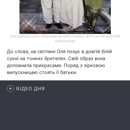
Лонгріди
Відео з Youtube
Статті
Оля Цибульська з батьками на випускному / фото інстаграм Оля
Інтерв'ю
Думки
Цибульська
До слова, на світлині Оля позує в довгій білій
Архів
Вакансії
сукні на тонких бретелях. Свій образ вона
доповнила прикрасами. Поряд з зірковою
Контакти
випускницею стоять її батьки.
Послуги
ВІДЕО ДНЯ