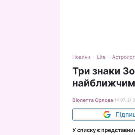
›
›
Новини
Lite
Астролог
Три знаки Зо
найближчим
Віолетта Орлова
14:07, 21.
Підпиш
У списку є представни