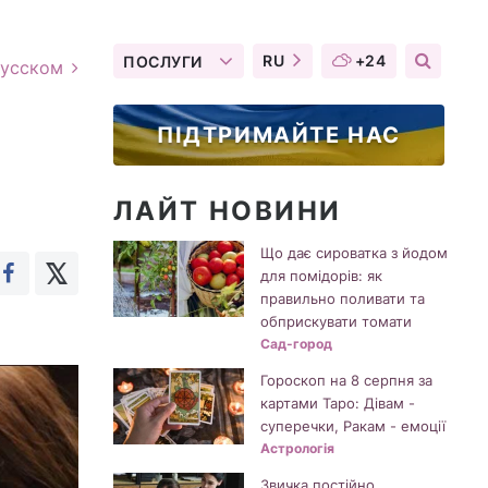
RU
+24
ПОСЛУГИ
русском
ПІДТРИМАЙТЕ НАС
ЛАЙТ НОВИНИ
Що дає сироватка з йодом
для помідорів: як
правильно поливати та
обприскувати томати
Сад-город
Гороскоп на 8 серпня за
картами Таро: Дівам -
суперечки, Ракам - емоції
Астрологія
Звичка постійно