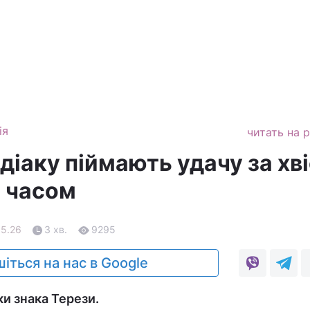
ія
читать на 
діаку піймають удачу за хв
 часом
05.26
3 хв.
9295
іться на нас в Google
ки знака Терези.