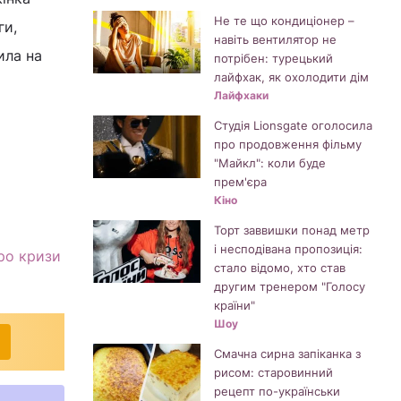
Не те що кондиціонер –
ги,
навіть вентилятор не
ила на
потрібен: турецький
лайфхак, як охолодити дім
Лайфхаки
Студія Lionsgate оголосила
про продовження фільму
"Майкл": коли буде
прем'єра
Кіно
Торт заввишки понад метр
і несподівана пропозиція:
ро кризи
стало відомо, хто став
другим тренером "Голосу
країни"
Шоу
Смачна сирна запіканка з
рисом: старовинний
рецепт по-українськи