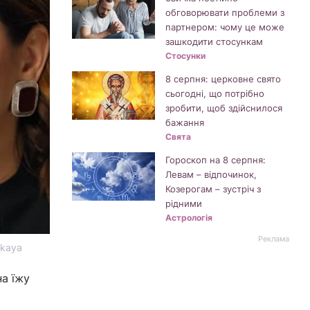
обговорювати проблеми з
партнером: чому це може
зашкодити стосункам
Стосунки
8 серпня: церковне свято
сьогодні, що потрібно
зробити, щоб здійснилося
бажання
Свята
Гороскоп на 8 серпня:
Левам – відпочинок,
Козерогам – зустріч з
рідними
Астрологія
Реклама
skaya
а їжу