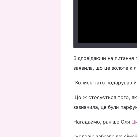
Відповідаючи на питання п
заявила, що це золоте кі
"Колись тато подарував й
Що ж стосується того, як
зазначила, це були парфу
Нагадаємо, раніше Оля
Ци
"Чоловік забезпечує сімей