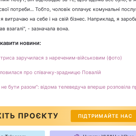
 свої потреби... Тобто, чоловік оплачує комунальні послу
а я витрачаю на себе і на свій бізнес. Наприклад, я зароб
в взагалі", - зазначала вона.
кавити новини:
ктриса заручилася з нареченим-військовим (фото)
ловилася про співачку-зрадницю Повалій
 не бути разом": відома телеведуча вперше розповіла п
ІТЬ ПРОЄКТУ
ПІДТРИМАЙТЕ НАС