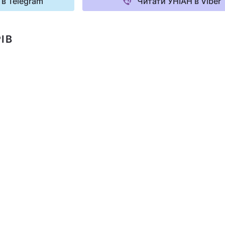
 в Telegram
Читати УНІАН в Viber
ІВ