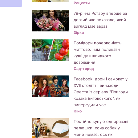
Рецепти
79-річна Ротару вперше за
довгий час показала, який
вигляд має зараз
Зірки
Помідори почервоніють
миттєво: чим поливати
кущі для швидкого
дозрівання
Сад-город
Facebook, дрон і самокат у
XVII столітті: винаходи
Ореста із серіалу "Пригоди
козака Виговського", які
випередили час
Кіно
Постійно купую одноразові
пелюшки, хоча собак у
мене немає: ось як