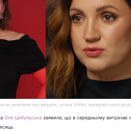
а на запитання про витрати / колаж УНІАН, instagram.com/cybul
ка
Оля Цибульська
заявила, що в середньому витрачає н
ісяць.