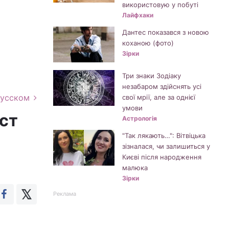
використовую у побуті
Лайфхаки
Дантес показався з новою
коханою (фото)
Зірки
Три знаки Зодіаку
незабаром здійснять усі
русском
свої мрії, але за однієї
умови
іст
Астрологія
"Так лякають…": Вітвіцька
зізналася, чи залишиться у
Києві після народження
малюка
Зірки
Реклама