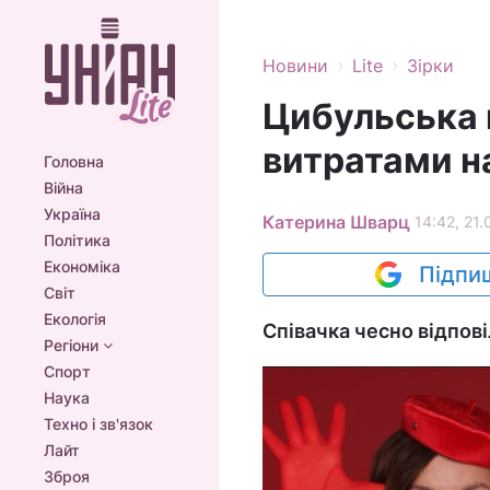
›
›
Новини
Lite
Зірки
Цибульська 
витратами н
Головна
Війна
Україна
Катерина Шварц
14:42, 21.
Політика
Економіка
Підпиш
Світ
Екологія
Співачка чесно відпові
Регіони
Спорт
Наука
Техно і зв'язок
Лайт
Зброя