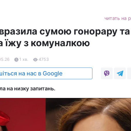
читать на 
вразила сумою гонорару та
а їжу з комуналкою
05.26
1 хв.
4753
іться на нас в Google
ла на низку запитань.