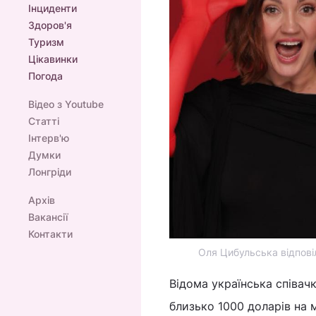
Інциденти
Здоров'я
Туризм
Цікавинки
Погода
Відео з Youtube
Статті
Інтерв'ю
Думки
Лонгріди
Архів
Вакансії
Контакти
Оля Цибульська відповіл
Відома українська співач
близько 1000 доларів на м