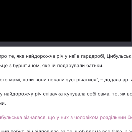
Video
ро те, яка найдорожча річ у неї в гардеробі, Цибульськ
льце з бурштином, яке їй подарували батьки.
ого мамі, коли вони почали зустрічатися", – додала арт
у найдорожчу річ співачка купувала собі сама, то, як в
ми.
бульська зізналася, що у них з чоловіком роздільний 
ний побут, він відповідає за те, щоб вдома все було, а 