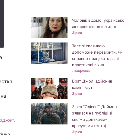
Чоловік відомої української
акторки пішов з життя
Зірки
Тест зі склянкою
допоможе перевірити, чи
а
справно працюють ваші
пластикові вікна
Лайфхаки
истка.
Брат Джолі здійснив
камінг-аут
Зірки
она
Зірка "Одіссеї" Деймон
з'явився на публіці зі
бюджет
.
своїми доньками-
красунями (фото)
Зірки
жінка