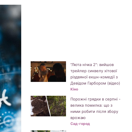
"Люта нічка 2": вийшов
трейлер сиквелу хітової
різдвяної екшн-комедії з
Девідом Гарбором (відео)
Кіно
Порожні грядки в серпні -
велика помилка: що з
ними робити після збору
врожаю
Сад-город